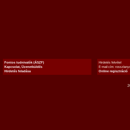
Fontos tudnivalók (ÁSZF)
Hirdetés felvétel
Kapcsolat, Üzenetküldés
E-mail cím: rosszlan
Hirdetés feladása
Online regisztráció
2