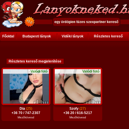
Főoldal
Budapesti lányok
Vidéki lányok
Részletes kereső
Valódi fotó
Valódi fotó
Dia
(25)
Szofy
(27)
+36 70 / 747-2307
+36 20 / 616-5217
Mezőkövesd
Mezőkövesd