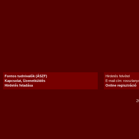
Fontos tudnivalók (ÁSZF)
Hirdetés felvétel
Kapcsolat, Üzenetküldés
E-mail cím: rosszlan
Hirdetés feladása
Online regisztráció
2