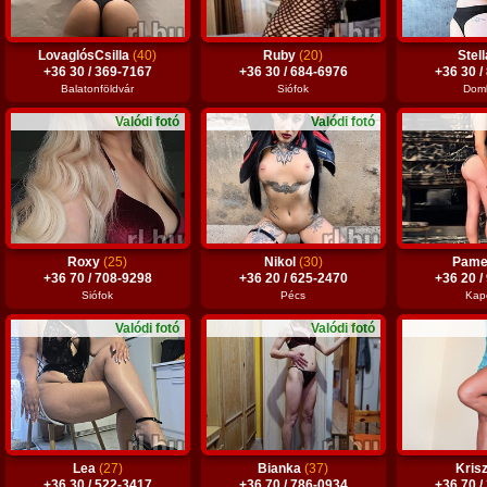
LovaglósCsilla
(40)
Ruby
(20)
Stel
+36 30 / 369-7167
+36 30 / 684-6976
+36 30 /
Balatonföldvár
Siófok
Dom
Valódi fotó
Valódi fotó
Roxy
(25)
Nikol
(30)
Pame
+36 70 / 708-9298
+36 20 / 625-2470
+36 20 /
Siófok
Pécs
Kap
Valódi fotó
Valódi fotó
Lea
(27)
Bianka
(37)
Krisz
+36 30 / 522-3417
+36 70 / 786-0934
+36 70 /