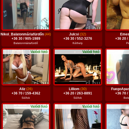
Nikol_Balatonmáriafürdőn
(44)
Julcsi
(32)
Eme
+36 30 / 905-1989
+36 30 / 552-3276
+36 20 /
Balatonmáriafürdő
Kéthely
P
Valódi fotó
Valódi fotó
Aliz
(26)
Lilliom
(30)
FuegoApa
+36 70 / 159-4362
+36 20 / 263-8891
+36 70 /
Siófok
Siófok
Bel
Valódi fotó
Valódi fotó