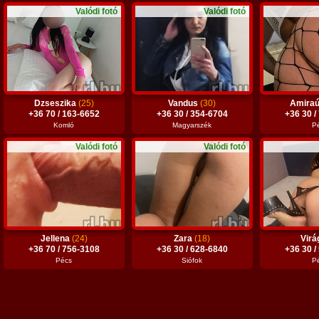
Valódi fotó
Valódi fotó
Dzseszika
(25)
Vandus
(30)
Amira
+36 70 / 163-6652
+36 30 / 354-6704
+36 30 /
Komló
Magyarszék
P
Valódi fotó
Valódi fotó
Jellena
(24)
Zara
(18)
Vir
+36 70 / 756-3108
+36 30 / 628-6840
+36 30 /
Pécs
Siófok
P