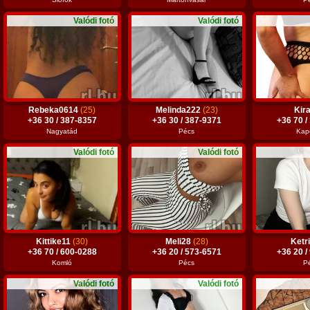
Valódi fotó
Valódi fotó
Rebeka0614
(25)
Melinda222
(23)
Kir
+36 30 / 387-8357
+36 30 / 387-9371
+36 70 /
Nagyatád
Pécs
Kap
Valódi fotó
Valódi fotó
Kittike11
(30)
Meli28
(28)
Ketr
+36 70 / 600-0288
+36 20 / 573-6571
+36 20 /
Komló
Pécs
P
Valódi fotó
Valódi fotó