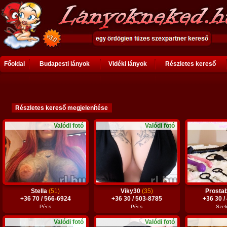
Főoldal
Budapesti lányok
Vidéki lányok
Részletes kereső
Valódi fotó
Valódi fotó
Stella
(51)
Viky30
(35)
Prosta
+36 70 / 566-6924
+36 30 / 503-8785
+36 30 /
Pécs
Pécs
Szek
Valódi fotó
Valódi fotó