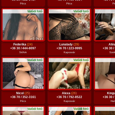
Pécs
Pécs
P
Valódi fotó
Valódi fotó
Federika
(24)
Lunalady
(29)
Ali
+36 30 / 444-8097
+36 70 / 223-9995
+36 30 /
Siófok
Kaposvár
Szek
Valódi fotó
Valódi fotó
Nicol
(25)
Alexa
(26)
King
+36 70 / 352-3161
+36 70 / 792-8522
+36 30 /
Pécs
Kaposvár
Har
Valódi fotó
Valódi fotó