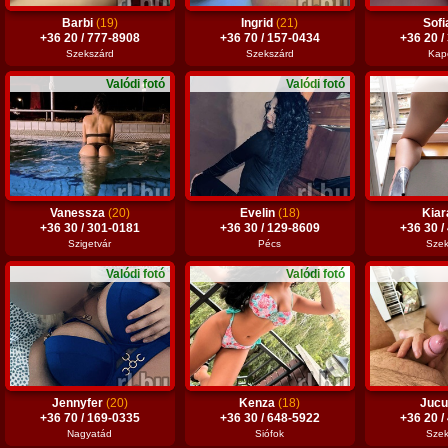
Barbi
(19)
Ingrid
(21)
Sof
+36 20 / 777-8908
+36 70 / 157-0434
+36 20 /
Szekszárd
Szekszárd
Kap
Valódi fotó
Valódi fotó
Vanessza
(20)
Evelin
(18)
Kia
+36 30 / 301-0181
+36 30 / 129-8609
+36 30 /
Szigetvár
Pécs
Szek
Valódi fotó
Valódi fotó
Jennyfer
(20)
Kenza
(18)
Juc
+36 70 / 169-0335
+36 30 / 648-5922
+36 20 /
Nagyatád
Siófok
Szek