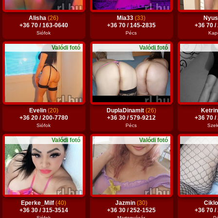
Alisha
(26)
Mia33
(33)
Nyus
+36 70 / 163-0640
+36 70 / 145-2835
+36 70 /
Siófok
Pécs
Kap
Valódi fotó
Valódi fotó
Evelin
(20)
DuplaDinamit
(26)
Ketri
+36 20 / 200-7780
+36 30 / 579-9212
+36 70 /
Siófok
Pécs
Szek
Valódi fotó
Valódi fotó
Eperke_Milf
(40)
Jazmin
(30)
Cikl
+36 30 / 315-3514
+36 30 / 252-1525
+36 70 /
Siófok
Martonvásár
P