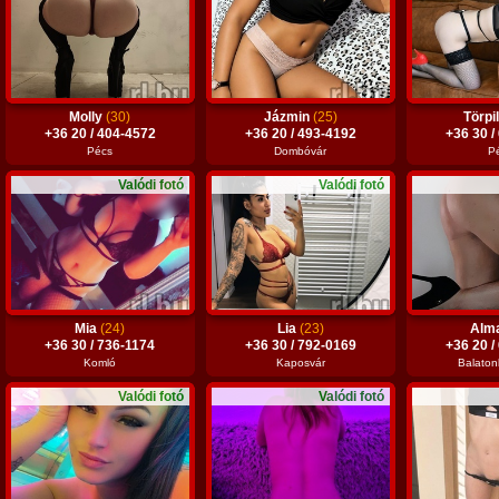
Molly
(30)
Jázmin
(25)
Törpi
+36 20 / 404-4572
+36 20 / 493-4192
+36 30 /
Pécs
Dombóvár
P
Valódi fotó
Valódi fotó
Mia
(24)
Lia
(23)
Alm
+36 30 / 736-1174
+36 30 / 792-0169
+36 20 /
Komló
Kaposvár
Balaton
Valódi fotó
Valódi fotó