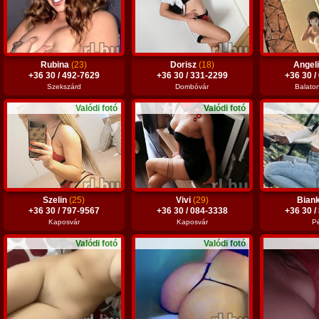
Rubina
(23)
Dorisz
(18)
Angel
+36 30 / 492-7629
+36 30 / 331-2299
+36 30 /
Szekszárd
Dombóvár
Balato
Valódi fotó
Valódi fotó
Szelin
(25)
Vivi
(29)
Bian
+36 30 / 797-9567
+36 30 / 084-3338
+36 30 /
Kaposvár
Kaposvár
P
Valódi fotó
Valódi fotó