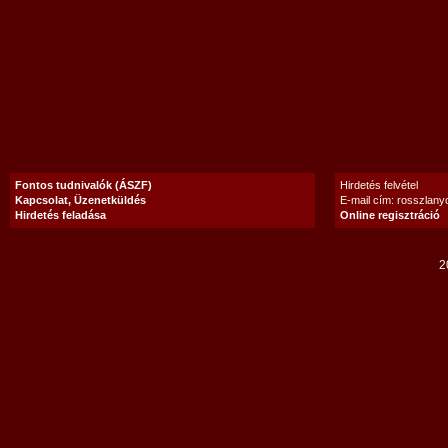
Fontos tudnivalók (ÁSZF)
Hirdetés felvétel
Kapcsolat, Üzenetküldés
E-mail cím: rosszlan
Hirdetés feladása
Online regisztráció
2