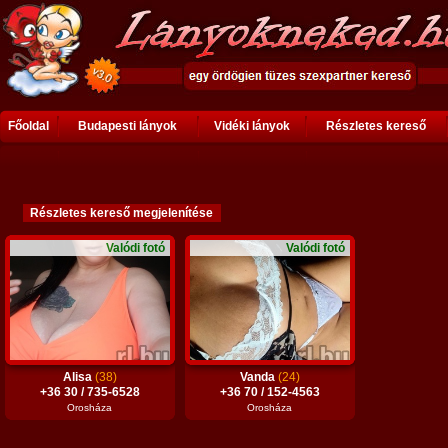
Főoldal
Budapesti lányok
Vidéki lányok
Részletes kereső
Valódi fotó
Valódi fotó
Alisa
(38)
Vanda
(24)
+36 30 / 735-6528
+36 70 / 152-4563
Orosháza
Orosháza