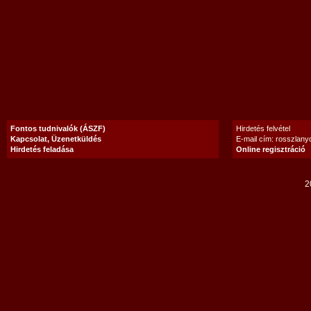
Fontos tudnivalók (ÁSZF)
Hirdetés felvétel
Kapcsolat, Üzenetküldés
E-mail cím: rosszlan
Hirdetés feladása
Online regisztráció
2