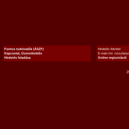
Fontos tudnivalók (ÁSZF)
Hirdetés felvétel
Kapcsolat, Üzenetküldés
E-mail cím: rosszlan
Hirdetés feladása
Online regisztráció
2