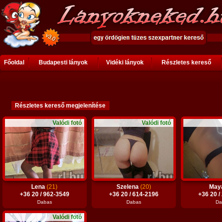
Főoldal
Budapesti lányok
Vidéki lányok
Részletes kereső
Valódi fotó
Valódi fotó
Lena
(21)
Szelena
(20)
May
+36 20 / 962-3549
+36 20 / 614-2196
+36 20 /
Dabas
Dabas
Da
Valódi fotó