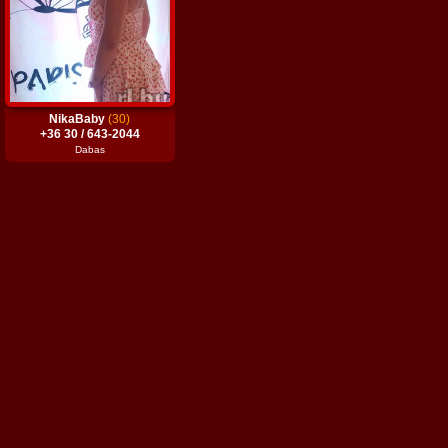
NikaBaby
(30)
+36 30 / 643-2044
Dabas