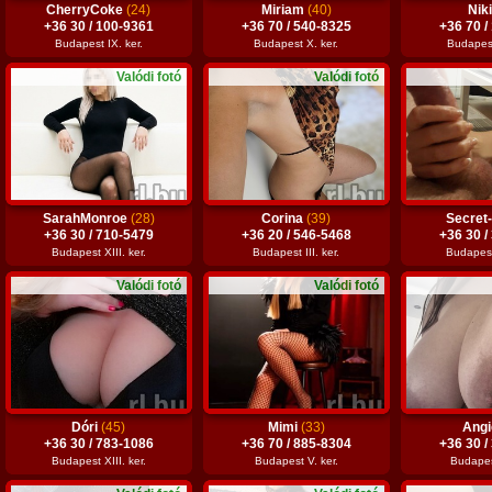
CherryCoke
(24)
Miriam
(40)
Nik
+36 30 / 100-9361
+36 70 / 540-8325
+36 70 /
Budapest IX. ker.
Budapest X. ker.
Budapest 
Valódi fotó
Valódi fotó
SarahMonroe
(28)
Corina
(39)
Secret
+36 30 / 710-5479
+36 20 / 546-5468
+36 30 /
Budapest XIII. ker.
Budapest III. ker.
Budapest
Valódi fotó
Valódi fotó
Dóri
(45)
Mimi
(33)
Ang
+36 30 / 783-1086
+36 70 / 885-8304
+36 30 /
Budapest XIII. ker.
Budapest V. ker.
Budapest