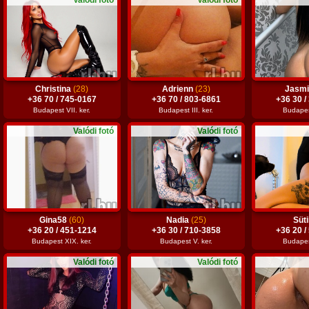
Valódi fotó
Valódi fotó
Christina
(28)
Adrienn
(23)
Jasm
+36 70 / 745-0167
+36 70 / 803-6861
+36 30 /
Budapest VII. ker.
Budapest III. ker.
Budapest
Valódi fotó
Valódi fotó
Gina58
(60)
Nadia
(25)
Süti
+36 20 / 451-1214
+36 30 / 710-3858
+36 20 /
Budapest XIX. ker.
Budapest V. ker.
Budapest
Valódi fotó
Valódi fotó