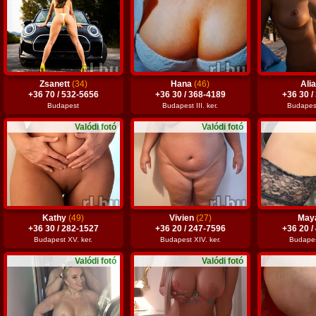
Zsanett
(34)
Hana
(46)
Ali
+36 70 / 532-5656
+36 30 / 368-4189
+36 30 /
Budapest
Budapest III. ker.
Budapest 
Valódi fotó
Valódi fotó
Kathy
(49)
Vivien
(27)
May
+36 30 / 282-1527
+36 20 / 247-7596
+36 20 /
Budapest XV. ker.
Budapest XIV. ker.
Budapest
Valódi fotó
Valódi fotó