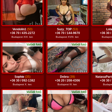
Vendolin1
(50)
Suzy_TOP
(53)
Lol
+36 70 / 435-2272
+36 70 / 144-9670
+36 30 /
Budapest XXI. ker.
Budapest XVIII. ker.
Budapest 
Valódi fotó
Valódi fotó
Sophie
(35)
Debra
(39)
NatasaPar
+36 30 / 092-1382
+36 20 / 208-4306
+36 30 /
Budapest X. ker.
Budapest III. ker.
Budapes
Valódi fotó
Valódi fotó