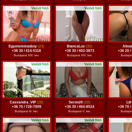
Valódi fotó
Valódi fotó
Egyetemistalány
(23)
BiancaLux
(30)
Alin
+36 30 / 414-5118
+36 30 / 402-3873
+36 20 /
Budapest XIII. ker.
Budapest XIV. ker.
Budapest
Valódi fotó
Valódi fotó
Cassandra_VIP
(28)
Seron20
(20)
Lil
+36 70 / 726-7009
+36 30 / 464-8524
+36 70 /
Budapest III. ker.
Budapest V. ker.
Budapest
Valódi fotó
Valódi fotó