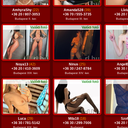
AmhyraShy
(22)
Amanda528
(39)
Lívi
+36 20 / 807-3053
+36 70 / 555-3735
+36 20 /
Budapest II. ker.
Budapest III. ker.
Budapest
Valódi fotó
Valódi fotó
Noya13
(42)
Ninus
(25)
AngelE
+36 20 / 410-3609
+36 30 / 247-8784
+36 30 /
Budapest XIII. ker.
Budapest XIV. ker.
Budapest
Valódi fotó
Valódi fotó
Luca
(29)
Mila18
(18)
Szo
+36 30 / 781-5142
+36 30 / 299-7006
+36 20 /
Budapest XIX. ker.
Budapest
Budapest