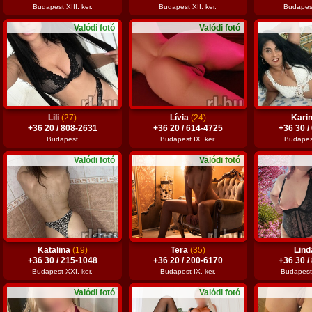
Budapest XIII. ker.
Budapest XII. ker.
Budapest 
Valódi fotó
Valódi fotó
Lili
(27)
Lívia
(24)
Kari
+36 20 / 808-2631
+36 20 / 614-4725
+36 30 /
Budapest
Budapest IX. ker.
Budapest
Valódi fotó
Valódi fotó
Katalina
(19)
Tera
(35)
Lin
+36 30 / 215-1048
+36 20 / 200-6170
+36 30 /
Budapest XXI. ker.
Budapest IX. ker.
Budapest 
Valódi fotó
Valódi fotó