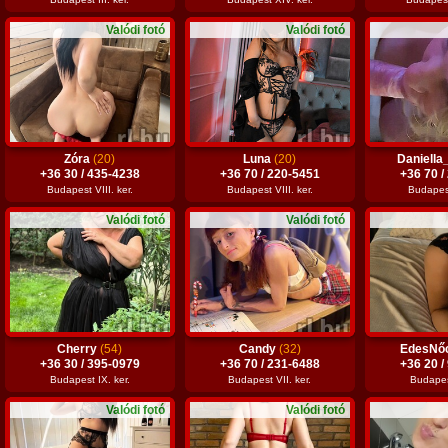
Valódi fotó
Valódi fotó
Zóra
(20)
Luna
(20)
Daniella
+36 30 / 435-4238
+36 70 / 220-5451
+36 70 /
Budapest VIII. ker.
Budapest VIII. ker.
Budapest
Valódi fotó
Valódi fotó
Cherry
(54)
Candy
(32)
EdesNő
+36 30 / 395-0979
+36 70 / 231-6488
+36 20 /
Budapest IX. ker.
Budapest VII. ker.
Budapest
Valódi fotó
Valódi fotó