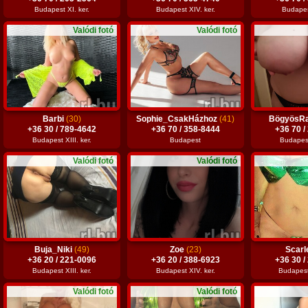
Budapest XI. ker.
Budapest XIV. ker.
Budapest
Valódi fotó
Valódi fotó
Barbi
(30)
Sophie_CsakHázhoz
(41)
BögyösR
+36 30 / 789-4642
+36 70 / 358-8444
+36 70 /
Budapest XIII. ker.
Budapest
Budapest 
Valódi fotó
Valódi fotó
Buja_Niki
(49)
Zoe
(23)
Scarl
+36 20 / 221-0096
+36 20 / 388-6923
+36 30 /
Budapest XIII. ker.
Budapest XIV. ker.
Budapest 
Valódi fotó
Valódi fotó