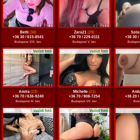
Betti
(38)
Zara21
(29)
Szös
+36 30 / 615-8541
+36 70 / 229-0111
+36 30 /
Budapest XIX. ker.
Budapest V. ker.
Budapest
Valódi fotó
Valódi fotó
Amira
(23)
Michelle
(21)
Ani
+36 70 / 636-9240
+36 70 / 908-7254
+36 20 /
Budapest III. ker.
Budapest VII. ker.
Bud
Valódi fotó
Valódi fotó