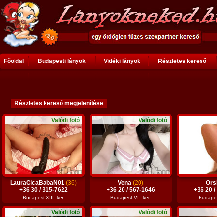
Főoldal
Budapesti lányok
Vidéki lányok
Részletes kereső
Valódi fotó
Valódi fotó
LauraCicaBabaN01
(36)
Vena
(20)
Ors
+36 30 / 315-7622
+36 20 / 567-1646
+36 20 /
Budapest XIII. ker.
Budapest VII. ker.
Budapest
Valódi fotó
Valódi fotó