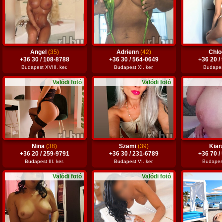
Angel
(35)
Adrienn
(42)
Chl
+36 30 / 108-8788
+36 30 / 564-0649
+36 20 /
Budapest XVIII. ker.
Budapest XI. ker.
Budapest
Valódi fotó
Valódi fotó
Nina
(38)
Szami
(39)
Kia
+36 20 / 259-9791
+36 30 / 231-6789
+36 70 /
Budapest III. ker.
Budapest VI. ker.
Budapest
Valódi fotó
Valódi fotó