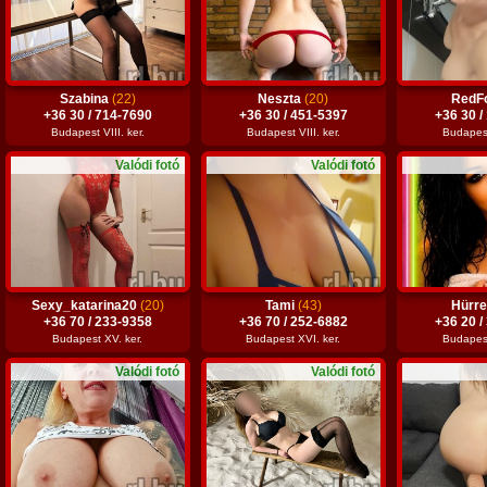
Szabina
(22)
Neszta
(20)
RedF
+36 30 / 714-7690
+36 30 / 451-5397
+36 30 /
Budapest VIII. ker.
Budapest VIII. ker.
Budapest 
Valódi fotó
Valódi fotó
Sexy_katarina20
(20)
Tami
(43)
Hürr
+36 70 / 233-9358
+36 70 / 252-6882
+36 20 /
Budapest XV. ker.
Budapest XVI. ker.
Budapest
Valódi fotó
Valódi fotó