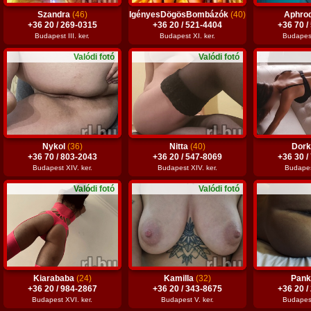
Szandra
(46)
IgényesDögösBombázók
(40)
Aphro
+36 20 / 269-0315
+36 20 / 521-4404
+36 70 /
Budapest III. ker.
Budapest XI. ker.
Budapest 
Valódi fotó
Valódi fotó
Nykol
(36)
Nitta
(40)
Dor
+36 70 / 803-2043
+36 20 / 547-8069
+36 30 /
Budapest XIV. ker.
Budapest XIV. ker.
Budapest
Valódi fotó
Valódi fotó
Kiarababa
(24)
Kamilla
(32)
Pan
+36 20 / 984-2867
+36 20 / 343-8675
+36 20 /
Budapest XVI. ker.
Budapest V. ker.
Budapest