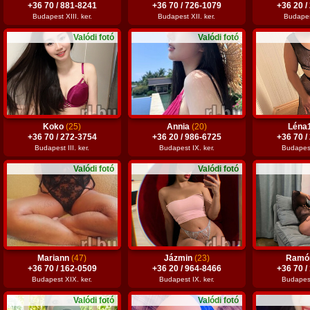
+36 70 / 881-8241
+36 70 / 726-1079
+36 20 /
Budapest XIII. ker.
Budapest XII. ker.
Budapest
Valódi fotó
Valódi fotó
Koko
(25)
Annia
(20)
Léna
+36 70 / 272-3754
+36 20 / 986-6725
+36 70 /
Budapest III. ker.
Budapest IX. ker.
Budapest
Valódi fotó
Valódi fotó
Mariann
(47)
Jázmin
(23)
Ramó
+36 70 / 162-0509
+36 20 / 964-8466
+36 70 /
Budapest XIX. ker.
Budapest IX. ker.
Budapest 
Valódi fotó
Valódi fotó