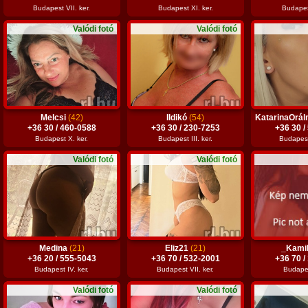
Budapest VII. ker.
Budapest XI. ker.
Budapest
Valódi fotó
Valódi fotó
Melcsi
(42)
Ildikó
(54)
KatarinaOrá
+36 30 / 460-0588
+36 30 / 230-7253
+36 30 /
Budapest X. ker.
Budapest III. ker.
Budapest
Valódi fotó
Valódi fotó
Medina
(21)
Eliz21
(21)
_Kami
+36 20 / 555-5043
+36 70 / 532-2001
+36 70 /
Budapest IV. ker.
Budapest VII. ker.
Budapes
Valódi fotó
Valódi fotó