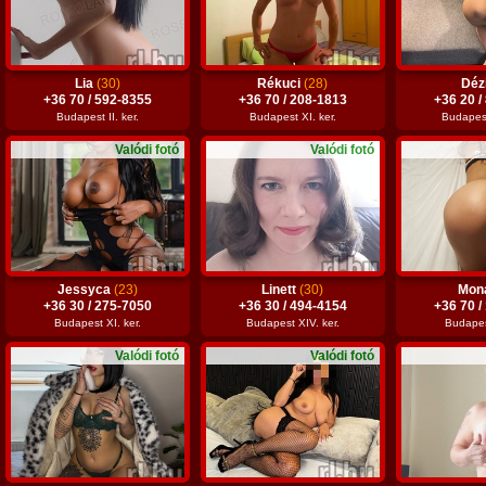
Lia
(30)
Rékuci
(28)
Déz
+36 70 / 592-8355
+36 70 / 208-1813
+36 20 /
Budapest II. ker.
Budapest XI. ker.
Budapest 
Valódi fotó
Valódi fotó
Jessyca
(23)
Linett
(30)
Mon
+36 30 / 275-7050
+36 30 / 494-4154
+36 70 /
Budapest XI. ker.
Budapest XIV. ker.
Budapest
Valódi fotó
Valódi fotó