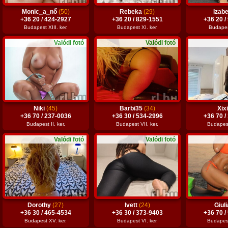
Monic_a_nő
(50)
Rebeka
(29)
Izabe
+36 20 / 424-2927
+36 20 / 829-1551
+36 20 /
Budapest XIII. ker.
Budapest XI. ker.
Budapest
Valódi fotó
Valódi fotó
Niki
(45)
Barbi35
(34)
Xix
+36 70 / 237-0036
+36 30 / 534-2996
+36 70 /
Budapest II. ker.
Budapest VII. ker.
Budapest 
Valódi fotó
Valódi fotó
Dorothy
(27)
Ivett
(24)
Giul
+36 30 / 465-4534
+36 30 / 373-9403
+36 70 /
Budapest XV. ker.
Budapest VI. ker.
Budapest 