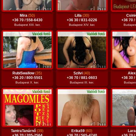
Mira
(50)
Lilla
(30)
Csin
+36 70 / 558-6430
+36 30 / 831-0226
+36 70 /
Budapest XIII. ker.
Budapest XIV. ker.
Budapest
Valódi fotó
Valódi fotó
RubiSwallow
(35)
Szilvi
(40)
Ale
+36 20 / 800-5501
+36 70 / 881-0603
+36 30 /
Budapest X. ker.
Budapest III. ker.
Budapest
Valódi fotó
Valódi fotó
TantraTanárnő
(39)
Erika59
(60)
Lar
+36 70 / 205-2564
+36 70 / 565-4740
+36 70 /