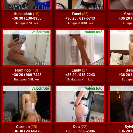
Huncutkák
(18)
Fanni
(22)
Szan
+36 30 / 130-8955
+36 20 / 617-6743
+36 20 /
Budapest VI. ker.
Budapest XXII. ker.
Budapest
Valódi fotó
Valódi fotó
Flamingó
(43)
Emily
(27)
Bel
+36 20 / 969-7423
+36 20 / 915-2243
+36 20 /
Budapest XIII. ker.
Budapest XIII. ker.
Budapest
Valódi fotó
Valódi fotó
Carmen
(25)
Kira
(22)
Sylv
+36 30 / 243-0476
+36 30 / 558-2896
+36 20 /