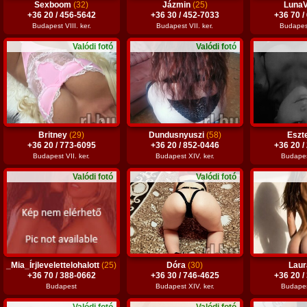
Sexboom
(32)
Jázmin
(25)
Luna
+36 20 / 456-5642
+36 30 / 452-7033
+36 70 /
Budapest VIII. ker.
Budapest VII. ker.
Budapest
Valódi fotó
Valódi fotó
Britney
(29)
Dundusnyuszi
(58)
Eszt
+36 20 / 773-6095
+36 20 / 852-0446
+36 20 /
Budapest VII. ker.
Budapest XIV. ker.
Budapest
Valódi fotó
Valódi fotó
_Mia_Írjlevelettelohalott
(25)
Dóra
(30)
Lau
+36 70 / 388-0662
+36 30 / 746-4625
+36 20 /
Budapest
Budapest XIV. ker.
Budapest