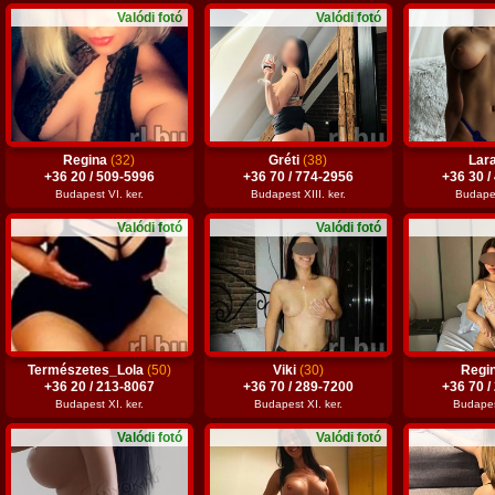
Valódi fotó
Valódi fotó
Regina
(32)
Gréti
(38)
Lar
+36 20 / 509-5996
+36 70 / 774-2956
+36 30 /
Budapest VI. ker.
Budapest XIII. ker.
Budapes
Valódi fotó
Valódi fotó
Természetes_Lola
(50)
Viki
(30)
Regi
+36 20 / 213-8067
+36 70 / 289-7200
+36 70 /
Budapest XI. ker.
Budapest XI. ker.
Budapest
Valódi fotó
Valódi fotó