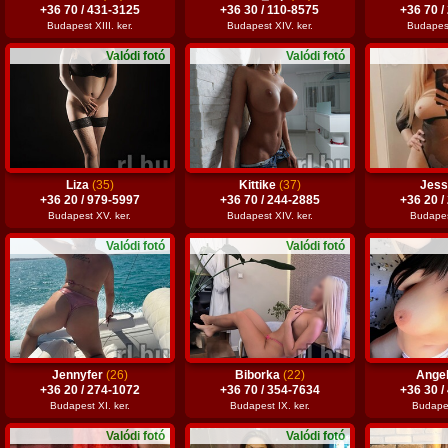
+36 70 / 431-3125
+36 30 / 110-8575
+36 70 /
Budapest XIII. ker.
Budapest XIV. ker.
Budapest
Valódi fotó
Valódi fotó
Liza
(35)
Kittike
(37)
Jes
+36 20 / 979-5997
+36 70 / 244-2885
+36 20 /
Budapest XV. ker.
Budapest XIV. ker.
Budapest
Valódi fotó
Valódi fotó
Jennyfer
(26)
Biborka
(22)
Ange
+36 20 / 274-1072
+36 70 / 354-7634
+36 30 /
Budapest XI. ker.
Budapest IX. ker.
Budapes
Valódi fotó
Valódi fotó