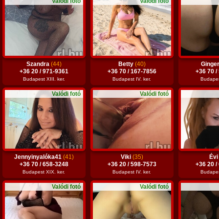
Valódi fotó
Valódi fotó
Szandra
(44)
Betty
(40)
Ginge
+36 20 / 971-9361
+36 70 / 167-7856
+36 70 /
Budapest XIII. ker.
Budapest IV. ker.
Budapest
Valódi fotó
Valódi fotó
Jennyinyalóka41
(41)
Viki
(35)
Év
+36 70 / 658-3248
+36 20 / 598-7573
+36 20 /
Budapest XIX. ker.
Budapest IV. ker.
Budapest
Valódi fotó
Valódi fotó