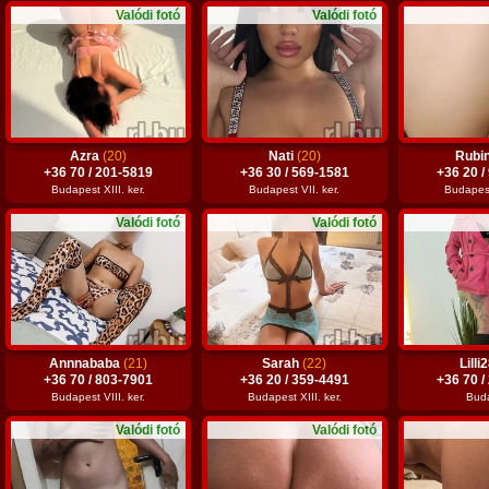
Valódi fotó
Valódi fotó
Azra
(20)
Nati
(20)
Rubi
+36 70 / 201-5819
+36 30 / 569-1581
+36 20 /
Budapest XIII. ker.
Budapest VII. ker.
Budapest 
Valódi fotó
Valódi fotó
Annnababa
(21)
Sarah
(22)
Lilli
+36 70 / 803-7901
+36 20 / 359-4491
+36 70 /
Budapest VIII. ker.
Budapest XIII. ker.
Bud
Valódi fotó
Valódi fotó