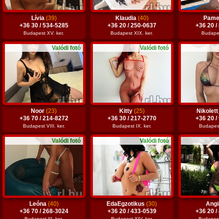
Lívia
(39)
Klaudia
(40)
Pame
+36 30 / 534-5285
+36 20 / 250-0637
+36 20 /
Budapest XV. ker.
Budapest XIX. ker.
Budapes
Valódi fotó
Valódi fotó
Noor
(23)
Kitty
(25)
Nikolet
+36 70 / 214-8272
+36 30 / 217-2770
+36 20 /
Budapest VIII. ker.
Budapest IX. ker.
Budapest 
Valódi fotó
Valódi fotó
Leóna
(40)
EdaEgzotikus
(30)
Ang
+36 70 / 268-3024
+36 20 / 433-0539
+36 20 /
Budapest III. ker.
Budapest XIV. ker.
Budapest