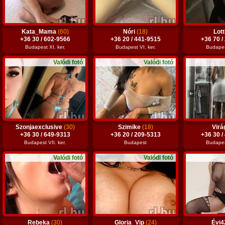
Kata_Mama
(60)
Nóri
(18)
Lott
+36 30 / 602-9566
+36 20 / 441-9515
+36 70 /
Budapest XI. ker.
Budapest VI. ker.
Budapest
Valódi fotó
Valódi fotó
Szonjaexclusive
(30)
Szimike
(18)
Vir
+36 30 / 649-9313
+36 20 / 209-5313
+36 30 /
Budapest VII. ker.
Budapest
Budapest
Valódi fotó
Valódi fotó
Rebeka
(30)
Gloria_Vip
(24)
Évi