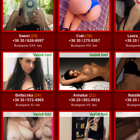
Sweet
(29)
Cuki
(38)
Laura
+36 30 / 626-6697
+36 30 / 275-9367
+36 20 /
Budapest XXII. ker.
Budapest XIV. ker.
Budapest 
Valódi fotó
Valódi fotó
Bellacska
(24)
Annalux
(21)
Natal
+36 30 / 572-4965
+36 20 / 851-0916
+36 20 /
Budapest XI. ker.
Budapest VII. ker.
Budapest 
Valódi fotó
Valódi fotó