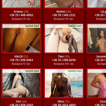
Ariana
(28)
Noémi
(38)
LiL
+36 70 / 406-4952
+36 70 / 340-1311
+36 20 /
Budapest IX. ker.
Budapest XV. ker.
Budapest
Valódi fotó
Valódi fotó
Viki19
(22)
Timi
(30)
Jasmi
+36 70 / 209-9463
+36 70 / 296-9250
+36 20 /
Budapest IV. ker.
Budapest XIV. ker.
Budapes
Valódi fotó
Valódi fotó
Vivi
(18)
Nina
(35)
Zsa
+36 20 / 829-1543
+36 30 / 831-4454
+36 70 /