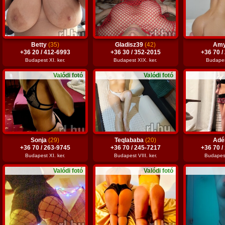
Betty
(35)
Gladisz39
(42)
Am
+36 20 / 412-6993
+36 30 / 352-2015
+36 70 /
Budapest XI. ker.
Budapest XIX. ker.
Budapest
Valódi fotó
Valódi fotó
Sonja
(29)
Teqlababa
(20)
Adé
+36 70 / 263-9745
+36 70 / 245-7217
+36 70 /
Budapest XI. ker.
Budapest VIII. ker.
Budapest 
Valódi fotó
Valódi fotó