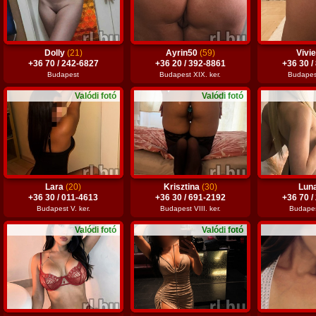
Dolly
(21)
Ayrin50
(59)
Vivi
+36 70 / 242-6827
+36 20 / 392-8861
+36 30 /
Budapest
Budapest XIX. ker.
Budapest
Valódi fotó
Valódi fotó
Lara
(20)
Krisztina
(30)
Lun
+36 30 / 011-4613
+36 30 / 691-2192
+36 70 /
Budapest V. ker.
Budapest VIII. ker.
Budapest
Valódi fotó
Valódi fotó