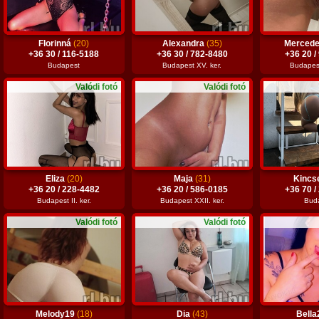
Florinná
(20)
Alexandra
(35)
Merced
+36 30 / 116-5188
+36 30 / 782-8480
+36 20 /
Budapest
Budapest XV. ker.
Budapest 
Valódi fotó
Valódi fotó
Eliza
(20)
Maja
(31)
Kinc
+36 20 / 228-4482
+36 20 / 586-0185
+36 70 /
Budapest II. ker.
Budapest XXII. ker.
Bud
Valódi fotó
Valódi fotó
Melody19
(18)
Dia
(43)
Bell