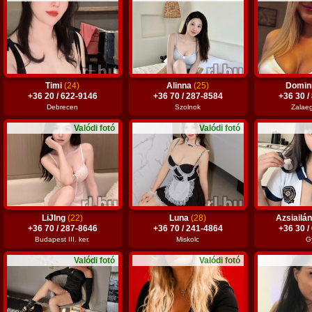
Timi
(24)
Alinna
(25)
Domin
+36 20 / 622-9146
+36 70 / 287-8584
+36 30 /
Debrecen
Szolnok
Zalae
Valódi fotó
Valódi fotó
LiJIng
(22)
Luna
(28)
Azsiailá
+36 70 / 287-8646
+36 70 / 241-4864
+36 30 /
Budapest III. ker.
Miskolc
G
Valódi fotó
Valódi fotó