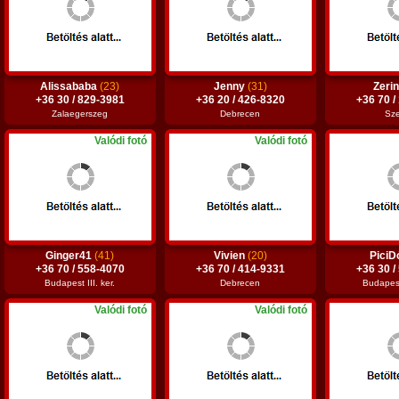
Alissababa
(23)
Jenny
(31)
Zeri
+36 30 / 829-3981
+36 20 / 426-8320
+36 70 /
Zalaegerszeg
Debrecen
Sz
Valódi fotó
Valódi fotó
Ginger41
(41)
Vivien
(20)
PiciD
+36 70 / 558-4070
+36 70 / 414-9331
+36 30 /
Budapest III. ker.
Debrecen
Budapest
Valódi fotó
Valódi fotó