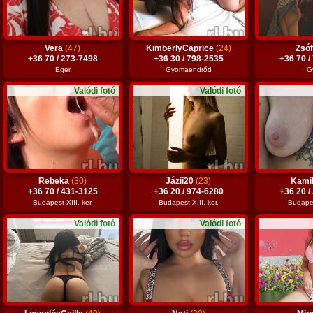
Vera
(47)
KimberlyCaprice
(24)
Zsó
+36 70 / 273-7498
+36 30 / 798-2535
+36 70 /
Eger
Gyomaendrőd
G
Valódi fotó
Valódi fotó
Rebeka
(30)
Jázii20
(23)
Kami
+36 70 / 431-3125
+36 20 / 974-6280
+36 20 /
Budapest XIII. ker.
Budapest XIII. ker.
Budapes
Valódi fotó
Valódi fotó