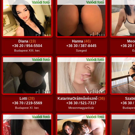
Valódi fotó
Valódi fotó
Diana
(19)
Hanna
(46)
Meo
+36 20 / 954-5504
+36 30 / 387-8445
+36 20 /
Budapest XIII. ker.
Szeged
E
Valódi fotó
Valódi fotó
Lotti
(28)
KatarinaOrálművésznő
(36)
Szab
+36 70 / 219-5569
+36 30 / 521-7317
+36 30 /
Budapest XI. ker.
Mosonmagyaróvár
Budapest 
Valódi fotó
Valódi fotó