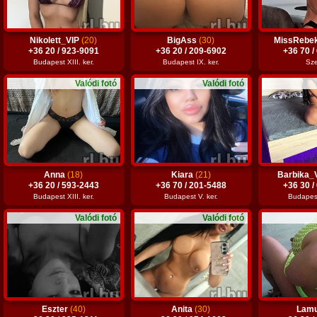
Nikolett_VIP
(20)
BigAss
(30)
MissRebe
+36 20 / 923-9091
+36 20 / 209-6902
+36 70 /
Budapest XIII. ker.
Budapest IX. ker.
Sz
Valódi fotó
Valódi fotó
Anna
(18)
Kiara
(21)
Barbika_
+36 20 / 593-2443
+36 70 / 201-5488
+36 30 /
Budapest XIII. ker.
Budapest V. ker.
Budapest 
Valódi fotó
Valódi fotó
Eszter
(40)
Anita
(30)
Lam