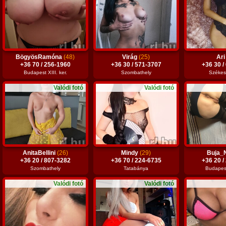
BögyösRamóna
(48)
Virág
(25)
Ar
+36 70 / 256-1960
+36 30 / 571-3707
+36 30 /
Budapest XIII. ker.
Szombathely
Székes
Valódi fotó
Valódi fotó
AnitaBellini
(26)
Mindy
(29)
Buja_
+36 20 / 807-3282
+36 70 / 224-6735
+36 20 /
Szombathely
Tatabánya
Budapest 
Valódi fotó
Valódi fotó