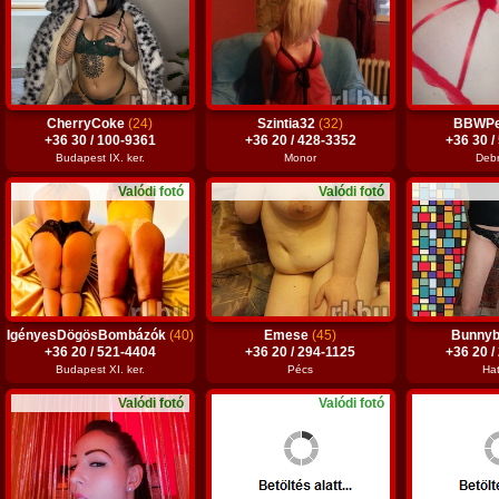
CherryCoke
(24)
Szintia32
(32)
BBWPe
+36 30 / 100-9361
+36 20 / 428-3352
+36 30 /
Budapest IX. ker.
Monor
Deb
Valódi fotó
Valódi fotó
IgényesDögösBombázók
(40)
Emese
(45)
Bunny
+36 20 / 521-4404
+36 20 / 294-1125
+36 20 /
Budapest XI. ker.
Pécs
Ha
Valódi fotó
Valódi fotó