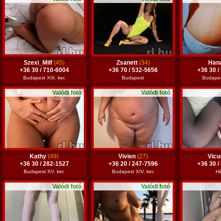
Szexi_Milf
(45)
Zsanett
(34)
Han
+36 30 / 710-6004
+36 70 / 532-5656
+36 30 /
Budapest XIII. ker.
Budapest
Budapest
Valódi fotó
Valódi fotó
Kathy
(49)
Vivien
(27)
Vic
+36 30 / 282-1527
+36 20 / 247-7596
+36 30 /
Budapest XV. ker.
Budapest XIV. ker.
Hé
Valódi fotó
Valódi fotó