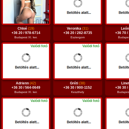
Chloé
(19)
Veronika
(31)
Leó
+36 20 / 978-6714
+36 20 / 282-8735
+36 70 /
Budapest XI. ker.
Esztergom
Budapest
Valódi fotó
Valódi fotó
Adrienn
(42)
Gréti
(38)
Line
+36 30 / 564-0649
+36 30 / 900-1152
+36 30 /
Budapest XI. ker.
Keszthely
Budapest
Valódi fotó
Valódi fotó