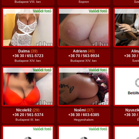
Budapest VIII. ker.
Sopron
Sz
Valódi fotó
Valódi fotó
Dalma
(39)
Adrienn
(40)
Ali
+36 30 / 651-5723
+36 70 / 563-9934
+36 30 /
Budapest XIV. ker.
Budapest XIV. ker.
Szek
Valódi fotó
Valódi fotó
Nicole92
(29)
Noémi
(37)
Nyuszi
+36 20 / 561-5374
+36 30 / 603-6385
+36 30 /
Budapest III. ker.
Hegyeshalom
É
Valódi fotó
Valódi fotó