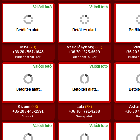
Valódi fotó
Valódi fotó
Vena
(20)
AzsiailányKang
(21)
Vik
+36 20 / 567-1646
+36 70 / 325-6609
+36 20 /
Budapest VII. ker.
Budapest IX. ker.
Budapest
Valódi fotó
Valódi fotó
Kiyomi
(23)
Lola
(23)
Asha
+36 20 / 440-1591
+36 30 / 791-8268
+36 30 /
Szolnok
Sárospatak
Bi
Valódi fotó
Valódi fotó