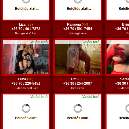
Liza
(37)
Ramona
(44)
Brig
+36 70 / 401-7872
+36 70 / 591-7454
+36 70 /
Budapest V. ker.
Nyíregyháza
G
Valódi fotó
Valódi fotó
Luna
(20)
Timi
(30)
Sere
+36 70 / 220-5451
+36 30 / 254-2087
+36 30 /
Budapest VIII. ker.
Debrecen
Budapest
Valódi fotó
Valódi fotó