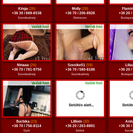
Kinga
(26)
Molly
(28)
Flami
+36 30 / 689-6538
+36 70 / 206-8926
+36 20 /
Szombathely
Debrecen
Budapest 
Valódi fotó
Valódi fotó
Ninaaa
(24)
Szexike51
(59)
Lili
+36 70 / 781-9750
+36 70 / 580-8186
+36 20 /
Szombathely
Szombathely
Budapest
Valódi fotó
Valódi fotó
Barbika
(23)
Lilliom
(30)
Ani
+36 70 / 756-8114
+36 20 / 263-8891
+36 30 /
Győr
Siófok
Szomb