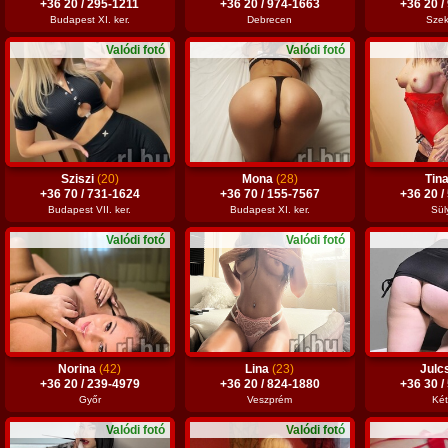
+36 20 / 295-1211
+36 20 / 974-1663
+36 20 /
Budapest XI. ker.
Debrecen
Szek
Valódi fotó
Valódi fotó
Sziszi
(20)
Mona
(28)
Tin
+36 70 / 731-1624
+36 70 / 155-7567
+36 20 /
Budapest VII. ker.
Budapest XI. ker.
Sül
Valódi fotó
Valódi fotó
Norina
(42)
Lina
(23)
Julc
+36 20 / 239-4979
+36 20 / 824-1880
+36 30 /
Győr
Veszprém
Két
Valódi fotó
Valódi fotó