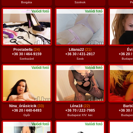
Borgáta
Szolnok
P
Valódi fotó
Valódi fotó
Prostabella
(24)
Liliana22
(21)
Év
+36 30 / 464-9159
+36 30 / 431-2817
+36 20 /
Szekszárd
Szob
Budapest
Valódi fotó
Valódi fotó
Nina_óriásicicik
(33)
Léna18
(22)
Barb
+36 20 / 440-6493
+36 70 / 222-7985
+36 30 /
Győr
Budapest XIV. ker.
Budapest
Valódi fotó
Valódi fotó