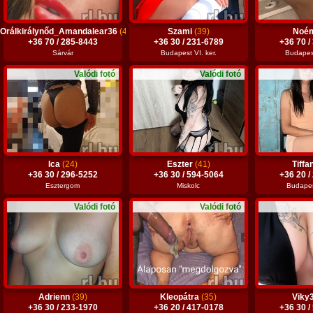
Orálkirálynőd_Amandalear36
(42)
Szami
(39)
Noé
+36 70 / 285-8443
+36 30 / 231-6789
+36 70 /
Sárvár
Budapest VI. ker.
Budapest
Valódi fotó
Valódi fotó
Ica
(24)
Eszter
(41)
Tiffa
+36 30 / 296-5252
+36 30 / 594-5064
+36 20 /
Esztergom
Miskolc
Budapest
Valódi fotó
Valódi fotó
Adrienn
(39)
Kleopátra
(35)
Viky
+36 30 / 233-1970
+36 20 / 417-0178
+36 30 /