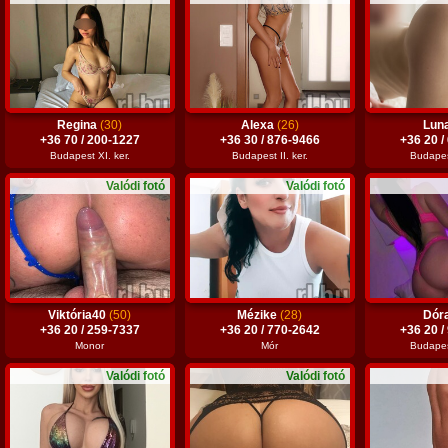
Regina
(30)
Alexa
(26)
Lun
+36 70 / 200-1227
+36 30 / 876-9466
+36 20 /
Budapest XI. ker.
Budapest II. ker.
Budapest
Valódi fotó
Valódi fotó
Viktória40
(50)
Mézike
(28)
Dór
+36 20 / 259-7337
+36 20 / 770-2642
+36 20 /
Monor
Mór
Budapest
Valódi fotó
Valódi fotó