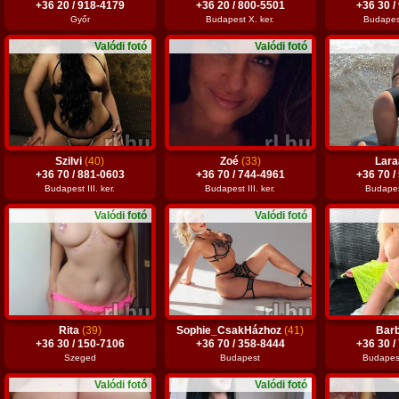
+36 20 / 918-4179
+36 20 / 800-5501
+36 30 /
Győr
Budapest X. ker.
Budapest
Valódi fotó
Valódi fotó
Szilvi
(40)
Zoé
(33)
Lar
+36 70 / 881-0603
+36 70 / 744-4961
+36 70 /
Budapest III. ker.
Budapest III. ker.
Budapest
Valódi fotó
Valódi fotó
Rita
(39)
Sophie_CsakHázhoz
(41)
Bar
+36 30 / 150-7106
+36 70 / 358-8444
+36 30 /
Szeged
Budapest
Budapest 
Valódi fotó
Valódi fotó