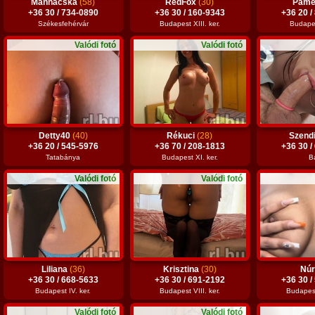
Mannácska
(58)
RedFox
(30)
Pame
+36 30 / 734-0890
+36 30 / 160-9343
+36 20 /
Székesfehérvár
Budapest XIII. ker.
Budapes
Valódi fotó
Valódi fotó
Detty40
(40)
Rékuci
(28)
Szend
+36 20 / 545-5976
+36 70 / 208-1813
+36 30 /
Tatabánya
Budapest XI. ker.
B
Valódi fotó
Valódi fotó
Liliana
(36)
Krisztina
(30)
Nú
+36 30 / 668-5633
+36 30 / 691-2192
+36 30 /
Budapest IV. ker.
Budapest VIII. ker.
Budapest 
Valódi fotó
Valódi fotó