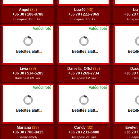
Angel
(35)
Liza40
(40)
Li
+36 30 / 108-8788
+36 70 / 222-7069
+36 20 /
Budapest XVIII. ker.
Budapest XIV. ker.
Budapest 
Valódi fotó
Valódi fotó
Lívia
(39)
Daniella_Offcl
(35)
Dzsu
+36 30 / 534-5285
+36 70 / 269-7734
+36 30 /
Budapest XV. ker.
Budapest XV. ker.
Deb
Valódi fotó
Valódi fotó
Mariana
(39)
Candy
(32)
Evelyn
+36 30 / 780-8415
+36 70 / 231-6488
+36 20 /
Szombathely
Budapest VII. ker.
Budapes