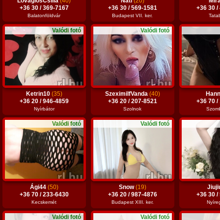
LovaglósCsilla
(40)
Nati
(20)
Mir
+36 30 / 369-7167
+36 30 / 569-1581
+36 30 /
Balatonföldvár
Budapest VII. ker.
Tata
Valódi fotó
Valódi fotó
Ketrin10
(35)
SzeximilfVanda
(40)
Han
+36 20 / 946-4859
+36 20 / 207-8521
+36 70 /
Nyírbátor
Szolnok
Szomb
Valódi fotó
Valódi fotó
Ági44
(50)
Snow
(19)
Jiuj
+36 70 / 233-6430
+36 20 / 987-4876
+36 30 /
Kecskemét
Budapest XIII. ker.
Nyíre
Valódi fotó
Valódi fotó