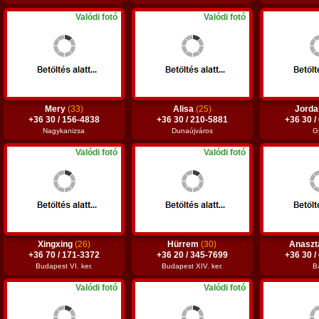
Valódi fotó
Valódi fotó
Mery
(33)
Alisa
(25)
Jord
+36 30 / 156-4838
+36 30 / 210-5881
+36 30 /
Nagykanizsa
Dunaújváros
G
Valódi fotó
Valódi fotó
Xingxing
(26)
Hürrem
(30)
Anaszt
+36 70 / 171-3372
+36 20 / 345-7699
+36 30 /
Budapest VI. ker.
Budapest XIV. ker.
B
Valódi fotó
Valódi fotó