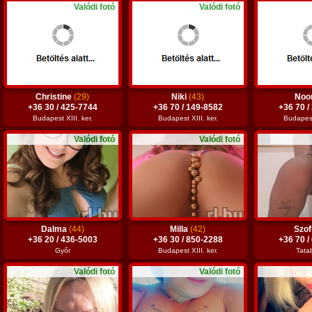
Valódi fotó
Valódi fotó
Christine
(29)
Niki
(43)
Noo
+36 30 / 425-7744
+36 70 / 149-8582
+36 70 /
Budapest XIII. ker.
Budapest XIII. ker.
Budapest 
Valódi fotó
Valódi fotó
Dalma
(44)
Milla
(42)
Szof
+36 20 / 436-5003
+36 30 / 850-2288
+36 70 /
Győr
Budapest XIII. ker.
Tata
Valódi fotó
Valódi fotó