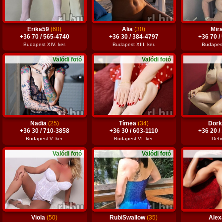
Erika59
(60)
Alia
(30)
Mir
+36 70 / 565-4740
+36 30 / 384-4797
+36 70 /
Budapest XIV. ker.
Budapest XIII. ker.
Budapest 
Valódi fotó
Valódi fotó
Nadia
(25)
Tímea
(34)
Dor
+36 30 / 710-3858
+36 30 / 603-1110
+36 20 /
Budapest V. ker.
Budapest VI. ker.
Deb
Valódi fotó
Valódi fotó
Viola
(50)
RubiSwallow
(35)
Ale