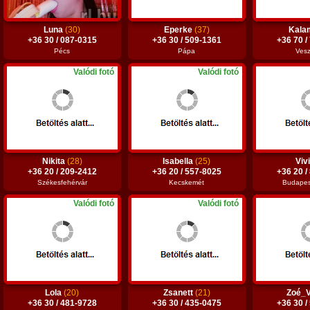
Luna
(30)
Eperke
(37)
Kala
+36 30 / 087-0315
+36 30 / 509-1361
+36 70 /
Pécs
Pápa
Ves
Valódi fotó
Valódi fotó
Nikita
(28)
Isabella
(25)
Viv
+36 20 / 209-2412
+36 20 / 557-8025
+36 20 /
Székesfehérvár
Kecskemét
Budapest
Valódi fotó
Valódi fotó
Lola
(20)
Zsanett
(21)
Zoé_
+36 30 / 481-9728
+36 30 / 435-0475
+36 30 /