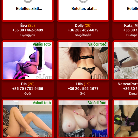
Éva
(35)
Dolly
(26)
Kata_
+36 30 / 462-5489
+36 20 / 462-6079
+36 30 /
Gyöngyös
Salgótarján
Budapest
Valódi fotó
Valódi fotó
Dia
(20)
Lilla
(19)
NatasaPar
+36 70 / 781-9466
+36 20 / 592-1677
+36 30 /
Győr
Győr
Dunah
Valódi fotó
Valódi fotó