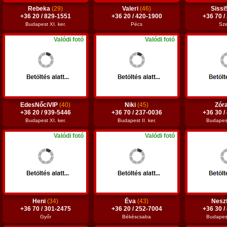
Rebeka
(29)
Valeri
(46)
Siss
+36 20 / 829-1551
+36 20 / 420-1900
+36 70 /
Budapest XI. ker.
Pécs
Sz
Valódi fotó
Valódi fotó
EdesNőciVIP
(40)
Niki
(45)
Zór
+36 20 / 939-5446
+36 70 / 237-0036
+36 30 /
Budapest XI. ker.
Budapest II. ker.
Budapest 
Valódi fotó
Valódi fotó
Heni
(34)
Éva
(43)
Nesz
+36 70 / 301-2475
+36 20 / 252-7004
+36 30 /
Győr
Békéscsaba
Budapest 