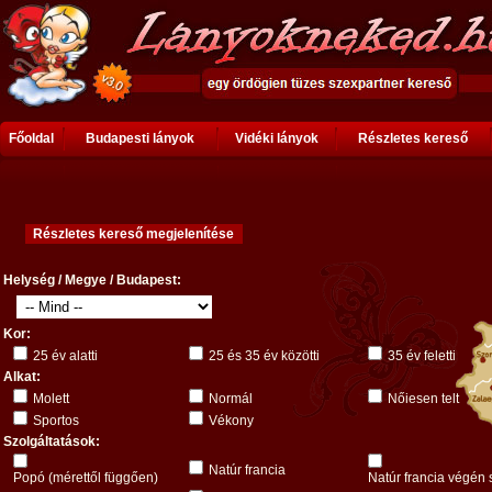
Főoldal
Budapesti lányok
Vidéki lányok
Részletes kereső
Helység / Megye / Budapest:
Kor:
25 év alatti
25 és 35 év közötti
35 év feletti
Alkat:
Molett
Normál
Nőiesen telt
Sportos
Vékony
Szolgáltatások:
Natúr francia
Popó (mérettől függően)
Natúr francia végén 