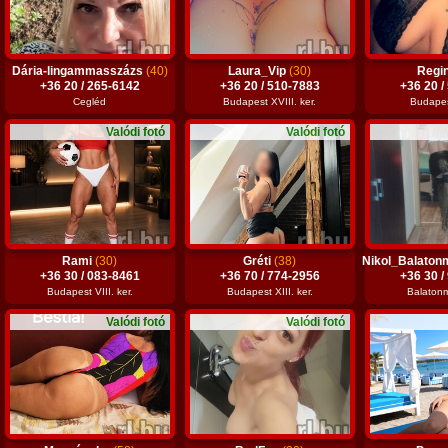
Dária-lingammasszázs
(40)
Laura_Vip
(30)
Regi
+36 20 / 265-6142
+36 20 / 510-7883
+36 20 /
Cegléd
Budapest XVIII. ker.
Budapest
Valódi fotó
Valódi fotó
Rami
(30)
Gréti
(38)
Nikol_Balaton
+36 30 / 083-8461
+36 70 / 774-2956
+36 30 /
Budapest VIII. ker.
Budapest XIII. ker.
Balatonm
Valódi fotó
Valódi fotó