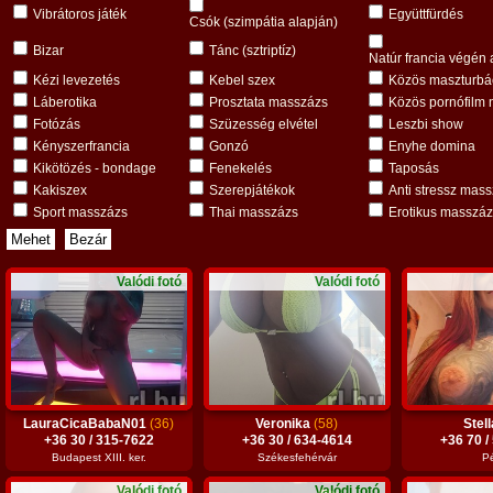
Vibrátoros játék
Együttfürdés
Csók (szimpátia alapján)
Bizar
Tánc (sztriptíz)
Natúr francia végén 
Kézi levezetés
Kebel szex
Közös maszturbá
Láberotika
Prosztata masszázs
Közös pornófilm 
Fotózás
Szüzesség elvétel
Leszbi show
Kényszerfrancia
Gonzó
Enyhe domina
Kikötözés - bondage
Fenekelés
Taposás
Kakiszex
Szerepjátékok
Anti stressz mas
Sport masszázs
Thai masszázs
Erotikus masszá
Valódi fotó
Valódi fotó
LauraCicaBabaN01
(36)
Veronika
(58)
Stel
+36 30 / 315-7622
+36 30 / 634-4614
+36 70 /
Budapest XIII. ker.
Székesfehérvár
P
Valódi fotó
Valódi fotó