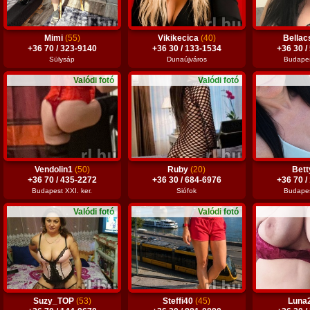
Mimi
(55)
Vikikecica
(40)
Bella
+36 70 / 323-9140
+36 30 / 133-1534
+36 30 /
Sülysáp
Dunaújváros
Budapest
Valódi fotó
Valódi fotó
Vendolin1
(50)
Ruby
(20)
Bet
+36 70 / 435-2272
+36 30 / 684-6976
+36 70 /
Budapest XXI. ker.
Siófok
Budapest
Valódi fotó
Valódi fotó
Suzy_TOP
(53)
Steffi40
(45)
Luna