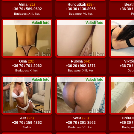
Alma
(21)
Huncutkák
(18)
Beat
+36 70 / 589-9692
+36 30 / 130-8955
+36 30 /
Budapest XIII. ker.
Budapest VI. ker.
P
Valódi fotó
Valódi fotó
Gina
(20)
Rubina
(44)
Viktó
+36 70 / 701-2062
+36 20 / 982-1371
+36 70 /
Budapest X. ker.
Budapest XIII. ker.
Deb
Valódi fotó
Valódi fotó
Aliz
(26)
Sofia
(23)
Gréta
+36 70 / 159-4362
+36 70 / 301-3562
+36 30 /
Siófok
Budapest VII. ker.
Budapest