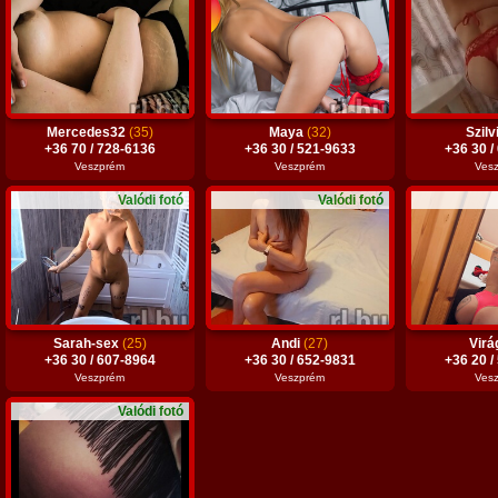
Mercedes32
(35)
Maya
(32)
Szilv
+36 70 / 728-6136
+36 30 / 521-9633
+36 30 /
Veszprém
Veszprém
Ves
Valódi fotó
Valódi fotó
Sarah-sex
(25)
Andi
(27)
Vir
+36 30 / 607-8964
+36 30 / 652-9831
+36 20 /
Veszprém
Veszprém
Ves
Valódi fotó