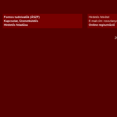
Fontos tudnivalók (ÁSZF)
Hirdetés felvétel
Kapcsolat, Üzenetküldés
E-mail cím: rosszlan
Hirdetés feladása
Online regisztráció
2