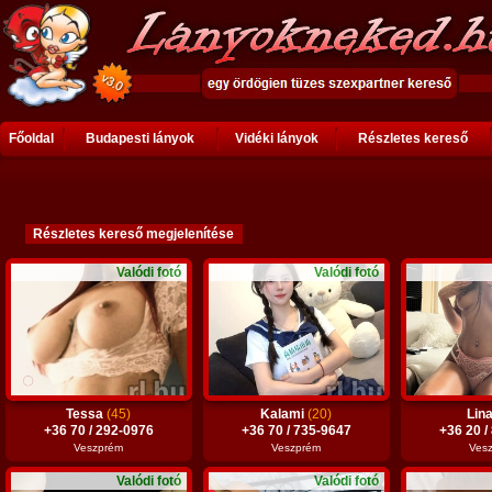
Főoldal
Budapesti lányok
Vidéki lányok
Részletes kereső
Valódi fotó
Valódi fotó
Tessa
(45)
Kalami
(20)
Lin
+36 70 / 292-0976
+36 70 / 735-9647
+36 20 /
Veszprém
Veszprém
Ves
Valódi fotó
Valódi fotó