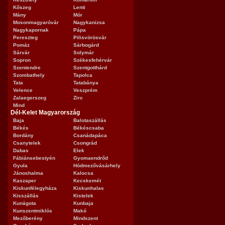
Kőszeg
Lenti
Mány
Mór
Mosonmagyaróvár
Nagykanizsa
Nagykapornak
Pápa
Pereszteg
Pilisvörösvár
Pomáz
Sárbogárd
Sárvár
Solymár
Sopron
Székesfehérvár
Szentendre
Szentgotthárd
Szombathely
Tapolca
Tata
Tatabánya
Velence
Veszprém
Zalaegerszeg
Zirc
Mind
Dél-Kelet Magyarország
Baja
Balotaszállás
Békés
Békéscsaba
Bordány
Csanádapáca
Csanytelek
Csongrád
Dabas
Elek
Fábiánsebestyén
Gyomaendrőd
Gyula
Hódmezővásárhely
Jánoshalma
Kalocsa
Kaszaper
Kecskemét
Kiskunfélegyháza
Kiskunhalas
Kisszállás
Kistelek
Kunágota
Kunbaja
Kunszentmiklós
Makó
Mezőberény
Mindszent