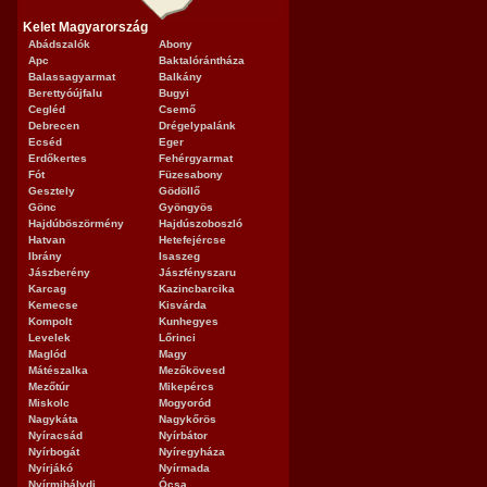
Kelet Magyarország
Abádszalók
Abony
Apc
Baktalórántháza
Balassagyarmat
Balkány
Berettyóújfalu
Bugyi
Cegléd
Csemő
Debrecen
Drégelypalánk
Ecséd
Eger
Erdőkertes
Fehérgyarmat
Fót
Füzesabony
Gesztely
Gödöllő
Gönc
Gyöngyös
Hajdúböszörmény
Hajdúszoboszló
Hatvan
Hetefejércse
Ibrány
Isaszeg
Jászberény
Jászfényszaru
Karcag
Kazincbarcika
Kemecse
Kisvárda
Kompolt
Kunhegyes
Levelek
Lőrinci
Maglód
Magy
Mátészalka
Mezőkövesd
Mezőtúr
Mikepércs
Miskolc
Mogyoród
Nagykáta
Nagykőrös
Nyíracsád
Nyírbátor
Nyírbogát
Nyíregyháza
Nyírjákó
Nyírmada
Nyírmihálydi
Ócsa