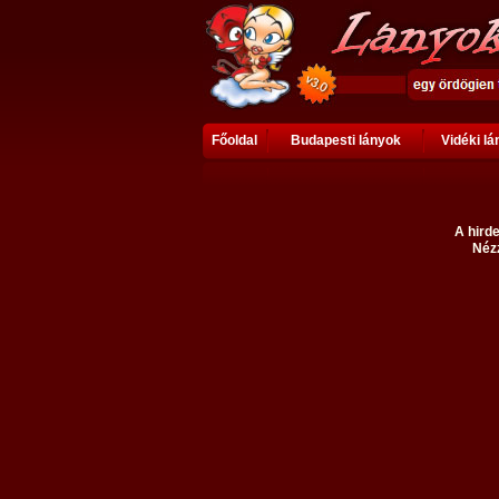
Főoldal
Budapesti lányok
Vidéki l
A hirde
Nézz