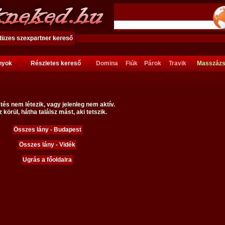
ányok
Részletes kereső
Domina
Fiúk
Párok
Travik
Masszáz
tés nem létezik, vagy jelenleg nem aktív.
 körül, hátha találsz mást, aki tetszik.
Összes lány - Budapest
Összes lány - Vidék
Ugrás a főoldalra