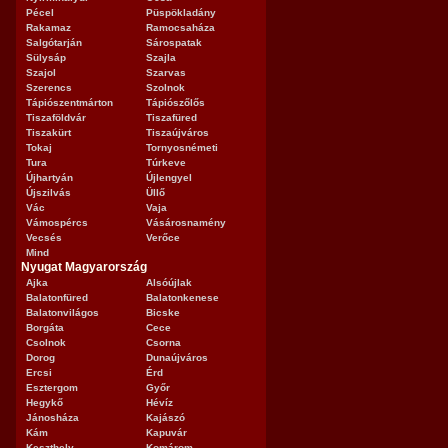
Pécel
Püspökladány
Rakamaz
Ramocsaháza
Salgótarján
Sárospatak
Sülysáp
Szajla
Szajol
Szarvas
Szerencs
Szolnok
Tápiószentmárton
Tápiószőlős
Tiszaföldvár
Tiszafüred
Tiszakürt
Tiszaújváros
Tokaj
Tornyosnémeti
Tura
Túrkeve
Újhartyán
Újlengyel
Újszilvás
Üllő
Vác
Vaja
Vámospércs
Vásárosnamény
Vecsés
Verőce
Mind
Nyugat Magyarország
Ajka
Alsóújlak
Balatonfüred
Balatonkenese
Balatonvilágos
Bicske
Borgáta
Cece
Csolnok
Csorna
Dorog
Dunaújváros
Ercsi
Érd
Esztergom
Győr
Hegykő
Hévíz
Jánosháza
Kajászó
Kám
Kapuvár
Keszthely
Komárom