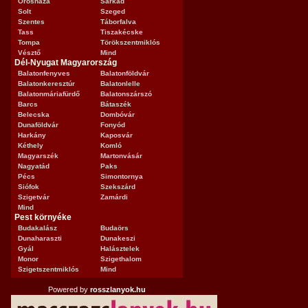
Orosháza
Sarkad
Solt
Szeged
Szentes
Táborfalva
Tass
Tiszakécske
Tompa
Törökszentmiklós
Vésztő
Mind
Dél-Nyugat Magyarország
Balatonfenyves
Balatonföldvár
Balatonkeresztúr
Balatonlelle
Balatonmáriafürdő
Balatonszárszó
Barcs
Bátaszék
Belecska
Dombóvár
Dunaföldvár
Fonyód
Harkány
Kaposvár
Kéthely
Komló
Magyarszék
Martonvásár
Nagyatád
Paks
Pécs
Simontornya
Siófok
Szekszárd
Szigetvár
Zamárdi
Mind
Pest környéke
Budakalász
Budaörs
Dunaharaszti
Dunakeszi
Gyál
Halásztelek
Monor
Szigethalom
Szigetszentmiklós
Mind
Powered by
rosszlanyok.hu