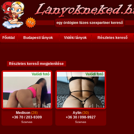
Főoldal
Budapesti lányok
Vidéki lányok
Részletes kereső
Valódi fotó
Valódi fotó
Medison
(28)
Aylin
(30)
+36 70 / 203-9309
+36 30 / 098-9927
Szarvas
Szarvas