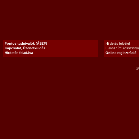
Fontos tudnivalók (ÁSZF)
Hirdetés felvétel
Kapcsolat, Üzenetküldés
E-mail cím: rosszlan
Hirdetés feladása
Online regisztráció
2