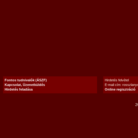
Fontos tudnivalók (ÁSZF)
Hirdetés felvétel
Kapcsolat, Üzenetküldés
E-mail cím: rosszlan
Hirdetés feladása
Online regisztráció
2