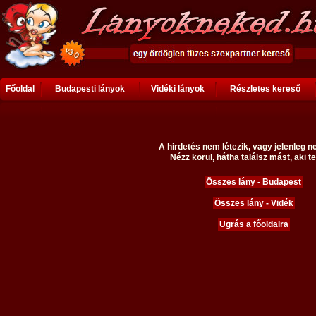
Főoldal
Budapesti lányok
Vidéki lányok
Részletes kereső
A hirdetés nem létezik, vagy jelenleg n
Nézz körül, hátha találsz mást, aki te
Összes lány - Budapest
Összes lány - Vidék
Ugrás a főoldalra