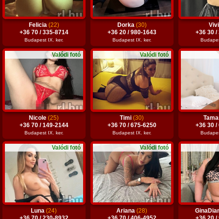
Felicia
(22)
Dorka
(30)
Viv
+36 70 / 335-8714
+36 20 / 980-1643
+36 30 /
Budapest IX. ker.
Budapest IX. ker.
Budapest
Valódi fotó
Valódi fotó
Nicole
(25)
Timi
(30)
Tama
+36 70 / 149-2144
+36 70 / 675-6250
+36 30 /
Budapest IX. ker.
Budapest IX. ker.
Budapest
Valódi fotó
Valódi fotó
Luna
(24)
Ariana
(28)
GinaDi
+36 70 / 230-8932
+36 70 / 406-4952
+36 20 /