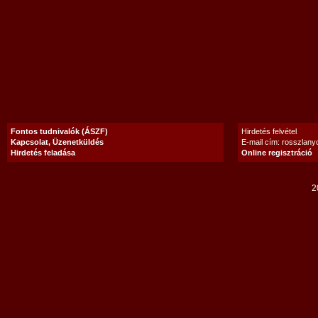
Fontos tudnivalók (ÁSZF)
Hirdetés felvétel
Kapcsolat, Üzenetküldés
E-mail cím: rosszlan
Hirdetés feladása
Online regisztráció
2