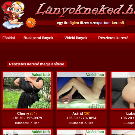
Főoldal
Budapesti lányok
Vidéki lányok
Részletes kereső
Valódi fotó
Valódi fotó
Cherry
(54)
Astrid
(36)
Izabe
+36 30 / 395-0979
+36 30 / 273-3854
+36 20 /
Budapest IX. ker.
Budapest IX. ker.
Budapest
Valódi fotó
Valódi fotó