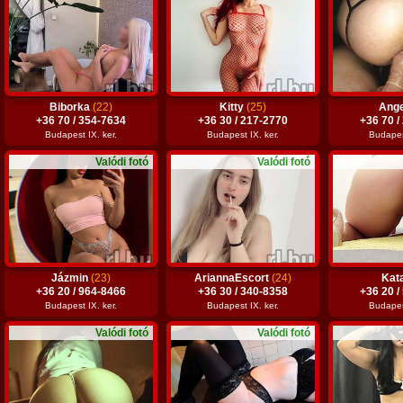
Biborka
(22)
Kitty
(25)
Ang
+36 70 / 354-7634
+36 30 / 217-2770
+36 70 /
Budapest IX. ker.
Budapest IX. ker.
Budapest
Valódi fotó
Valódi fotó
Jázmin
(23)
AriannaEscort
(24)
Kat
+36 20 / 964-8466
+36 30 / 340-8358
+36 20 /
Budapest IX. ker.
Budapest IX. ker.
Budapest
Valódi fotó
Valódi fotó