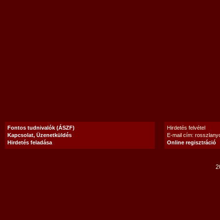
Fontos tudnivalók (ÁSZF)
Hirdetés felvétel
Kapcsolat, Üzenetküldés
E-mail cím: rosszlan
Hirdetés feladása
Online regisztráció
2