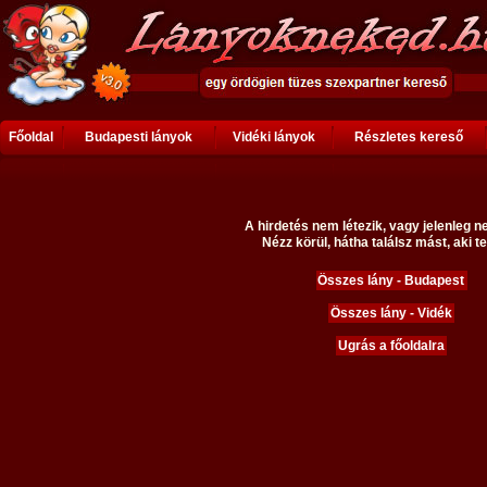
Főoldal
Budapesti lányok
Vidéki lányok
Részletes kereső
A hirdetés nem létezik, vagy jelenleg n
Nézz körül, hátha találsz mást, aki te
Összes lány - Budapest
Összes lány - Vidék
Ugrás a főoldalra