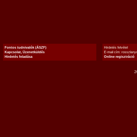
Fontos tudnivalók (ÁSZF)
Hirdetés felvétel
Kapcsolat, Üzenetküldés
E-mail cím: rosszlan
Hirdetés feladása
Online regisztráció
2