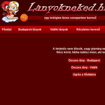
Főoldal
Budapesti lányok
Vidéki lányok
Részletes kereső
A hirdetés nem létezik, vagy jelenleg n
Nézz körül, hátha találsz mást, aki te
Összes lány - Budapest
Összes lány - Vidék
Ugrás a főoldalra