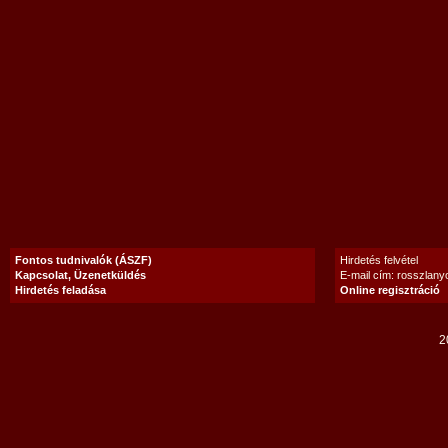
Fontos tudnivalók (ÁSZF)
Hirdetés felvétel
Kapcsolat, Üzenetküldés
E-mail cím: rosszlan
Hirdetés feladása
Online regisztráció
2