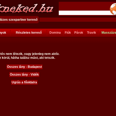
ányok
Részletes kereső
Domina
Fiúk
Párok
Travik
Masszáz
tés nem létezik, vagy jelenleg nem aktív.
 körül, hátha találsz mást, aki tetszik.
Összes lány - Budapest
Összes lány - Vidék
Ugrás a főoldalra