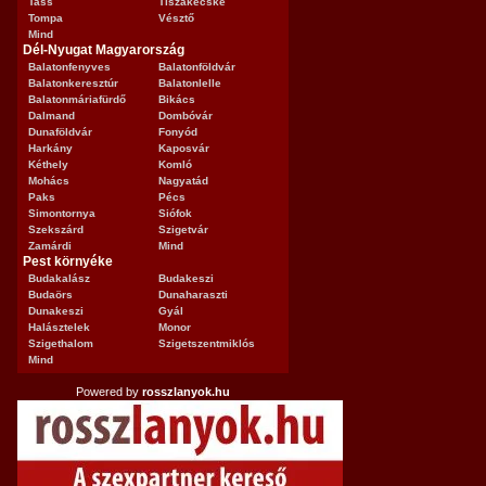
Tass
Tiszakécske
Tompa
Vésztő
Mind
Dél-Nyugat Magyarország
Balatonfenyves
Balatonföldvár
Balatonkeresztúr
Balatonlelle
Balatonmáriafürdő
Bikács
Dalmand
Dombóvár
Dunaföldvár
Fonyód
Harkány
Kaposvár
Kéthely
Komló
Mohács
Nagyatád
Paks
Pécs
Simontornya
Siófok
Szekszárd
Szigetvár
Zamárdi
Mind
Pest környéke
Budakalász
Budakeszi
Budaörs
Dunaharaszti
Dunakeszi
Gyál
Halásztelek
Monor
Szigethalom
Szigetszentmiklós
Mind
Powered by
rosszlanyok.hu