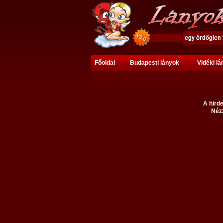
Főoldal
Budapesti lányok
Vidéki l
A hirde
Nézz