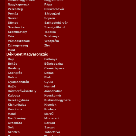
Nagykapornak
Pápa
Pereszteg
Pilisvörösvár
Pomáz
Sárbogárd
Sárvár
Sopron
Sümeg
Székesfehérvár
Szentendre
Szentgotthárd
Szombathely
Tapolca
Tata
Tatabánya
Vámosszabadi
Veszprém
Zalaegerszeg
Zirc
Mind
Dél-Kelet Magyarország
Baja
Battonya
Békés
Békéscsaba
Bordány
Csanádapáca
Csongrád
Dabas
Doboz
Elek
Gyomaendrőd
Gyula
Hajós
Hernád
Hódmezővásárhely
Jánoshalma
Kalocsa
Kecskemét
Kerekegyháza
Kiskunfélegyháza
Kiskunhalas
Kistelek
Kondoros
Kunbaja
Makó
Martfű
Mezőberény
Mindszent
Orosháza
Sarkad
Solt
Szeged
Szentes
Táborfalva