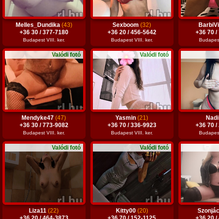
Melles_Dundika
(43)
Sexboom
(32)
BarbiV
+36 30 / 377-7180
+36 20 / 456-5642
+36 70 /
Budapest VIII. ker.
Budapest VIII. ker.
Budapest 
Valódi fotó
Valódi fotó
Mendyke47
(47)
Yasmin
(21)
Nad
+36 30 / 773-9082
+36 70 / 336-9923
+36 70 /
Budapest VIII. ker.
Budapest VIII. ker.
Budapest 
Valódi fotó
Valódi fotó
Liza11
(22)
Kitty00
(20)
Szonjá
+36 20 / 464-3873
+36 70 / 152-1125
+36 20 /