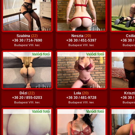
Szabina
(22)
Neszta
(20)
Csill
+36 30 / 714-7690
+36 30 / 451-5397
+36 30 /
Budapest VIII. ker.
Budapest VIII. ker.
Budapest 
Valódi fotó
Valódi fotó
Dézi
(22)
Lola
(20)
Kriszt
+36 20 / 855-0203
+36 30 / 481-9728
+36 30 /
Budapest VIII. ker.
Budapest VIII. ker.
Budapest 
Valódi fotó
Valódi fotó