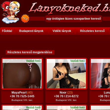
Főoldal
Budapesti lányok
Vidéki lányok
Részletes kereső
Valódi fotó
Valódi fotó
MayaPearl
(40)
Noor
(23)
Lun
+36 70 / 525-1445
+36 70 / 214-8272
+36 70 /
Budapest VIII. ker.
Budapest VIII. ker.
Budapest 
Valódi fotó
Valódi fotó