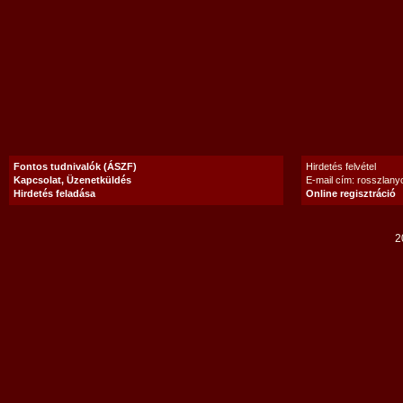
Fontos tudnivalók (ÁSZF)
Hirdetés felvétel
Kapcsolat, Üzenetküldés
E-mail cím: rosszlan
Hirdetés feladása
Online regisztráció
2