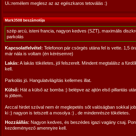
Ui.:remélem meglesz az az egészkaros tetoválás :)
Mark3508 beszámolója
szép arcú, isteni francia, nagyon kedves (SZT), maximális diszkré
parkolás
Kapcsolatfelvétel:
Telefonon pár csörgés utána fel is vette. 1,5 ó
már nála is voltam (én kérésemre)
Lakás:
A lakás tökéletes, jól felszerelt. Mindent megtalálsz a fürd
kell.
Parkolás jó. Hangulatvilágítás kellemes illat.
Külső:
Hát a külső az bomba :) belépve az ajtón első pillantás ut
is jöttem.
Arccal hirdet szóval nem ér meglepetés sőt valóságban sokkal jo
ki :) nagyon is tetszett a mosolya :) , de mindenrésze tökéletes.
Hozzáállás:
Nagyon kedves, és beszédes igazi vagány csaj. Pont
kezdeményező amennyire kell.