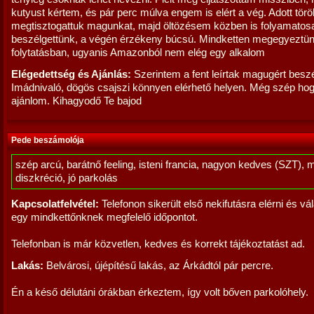
kutyust kértem, és pár perc múlva engem is elért a vég. Adott törö
megtisztogattuk magunkat, majd öltözésem közben is folyamatos
beszélgettünk, a végén érzékeny búcsú. Mindketten megegyeztün
folytatásban, ugyanis Amazonból nem elég egy alkalom
Elégedettség és Ajánlás:
Szerintem a fent leírtak magugért besz
Imádnivaló, dögös csajszi könnyen elérhető helyen. Még szép ho
ajánlom. Kihagyodő Te bajod
Pede beszámolója
szép arcú, barátnő feeling, isteni francia, nagyon kedves (SZT), 
diszkréció, jó parkolás
Kapcsolatfelvétel:
Telefonon sikerült első nekifutásra elérni és vá
egy mindkettőnknek megfelelő időpontot.
Telefonban is már közvetlen, kedves és korrekt tájékoztatást ad.
Lakás:
Belvárosi, újépítésű lakás, az Árkádtól pár percre.
Én a késő délutáni órákban érkeztem, így volt bőven parkolóhely.