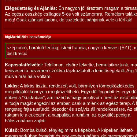
Elégedettség és Ajánlás:
Én nagyon jól éreztem magam a társa
Az egész összkép csillagos 5-ös volt számomra. Remélem talál
még! Csak ajánlani tudom, de tisztelettel bánjanak vele a férfiak!
bigMarbi190s beszámolója
szép arcú, barátnő feeling, isteni francia, nagyon kedves (SZT), 
diszkréció
Kapcsolatfelvétel:
Telefonon, elsőre felvette, bemutatkoztunk, ma
kedvesen a nevemen szólítva tájékoztatott a lehetőségekről. Alig 1
múlva már nála voltam.
Lakás:
A lakás tiszta, rendezett volt, bármilyen tömegközlekedés
megállójától könnyen megközelíthető. Egyedül fogadott és egyedül
ebben a "kuckóban", ami azért is nagy pozitívum mert az első pilla
el tudja magát engedni az ember, csak a mienk az egész terep. A 
rengeteg fajta tusfürdő, dezodor és szájvíz áll rendelkezésre. Az 
raktam le a cuccaim, a nappaliba a ruháim, az együttlét pedig a
hálószobában zajlott
Külső:
Bomba külső, tényleg mint a képeken. A képeken látható
magassarkúban fogadott és egy egyberuhában, de megmondom ő