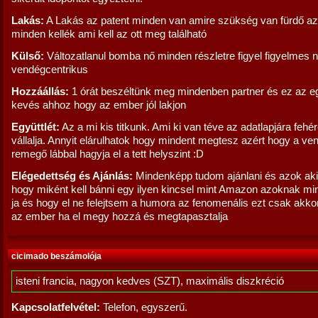
Lakás:
A Lakás az patent minden van amire szükség van fürdő az i
minden kellék ami kell az ott meg található
Külső:
Változatlanul bomba nő minden részletre figyel figyelmes 
vendégcentrikus
Hozzáállás:
1 órát beszéltünk meg mindenben partner és ez az e
kevés ahhoz hogy az ember jól lakjon
Együttlét:
Az a mi kis titkunk. Ami ki van téve az adatlapjára fehé
vállalja. Annyit elárulhatok hogy mindent megtesz azért hogy a ve
remegő lábbal hagyja el a tett helyszint :D
Elégedettség és Ajánlás:
Mindenképp tudom ajánlani és azok aki
hogy miként kell bánni egy ilyen kincsel mint Amazon azoknak m
ja és hogy el ne felejtsem a humora az fenomenális ezt csak akko
az ember ha el megy hozzá és megtapasztalja
cicimado beszámolója
isteni francia, nagyon kedves (SZT), maximális diszkréció
Kapcsolatfelvétel:
Telefon, egyszerű.