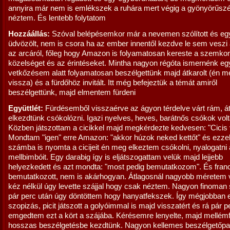
annyira már nem is emlékszek a ruhára mert végig a gyönyörűszé
néztem. És lentebb folytatom
Hozzáállás:
Szóval belépésemkor már a nevemen szólított és eg
üdvözölt, nem is csora ha az ember innentől kezdve le sem veszi
az arcáról, főleg hogy Amazon is folyamatosan kereste a szemkon
közelséget és az érintéseket. Mintha nagyon régóta ismernénk e
vetkőzésem alatt folyamatosan beszélgettünk majd átkarolt (én 
vissza) és a fürdőhöz invitált. Itt még befejeztük a témát amiről
beszélgettünk, majd elmentem fürdeni
Együttlét:
Fürdésemből visszaérve az ágyon térdelve várt rám, át
elkezdtünk csókolózni. Igazi nyelves, heves, barátnős csókok volt
Közben játszottam a cicikkel majd megkérdezte kedvesen: "Cicis
Mondtam "igen" erre Amazon: "akkor húzok neked kettőt" és ezzel
számba is nyomta a cicijeit én meg elkeztem csókolni, nyalogatni 
mellbimbóit. Egy darabig így is eljátszogattam velük majd lejjebb
helyezkedett és azt mondta: "most pedig bemutatkozom". És franci
bemutatkozott, nem is akárhogyan. Átlagosnál nagyobb méretem 
kéz nélkül úgy levette szájjal hogy csak néztem. Nagyon finoman 
pár perc után úgy döntöttem hogy hanyatfekszek. Így mégjobban e
szopizás, picit játszott a golyóimmal is majd visszatért és rá pár pe
emgedtem ezt a kört a szájába. Kérésemre lenyelte, majd mellém
hosszas beszélgetésbe kezdtünk. Nagyon kellemes beszélgetőpar