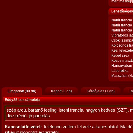
mert másképp
Lehetőségek,
Natúr francia
Natúr francia
Natúr francia
Vibrátoros já
Csók (szimpá
Kölcsönös fr
Kézi levezet
Kebel szex
Közös maszt
Harisnyában
Láberotika
Masszázs (kl
Elfogadott (80 db)
Kapott (0 db)
Kérdőjeles (1 db)
Re
Eddy25 beszámolója
szép arcú, barátnő feeling, isteni francia, nagyon kedves (SZT), 
diszkréció, jó parkolás
Kapcsolatfelvétel:
Telefonon vettem fel vele a kapcsolatot. Ma dé
sikerült időpontot egyeztetni.