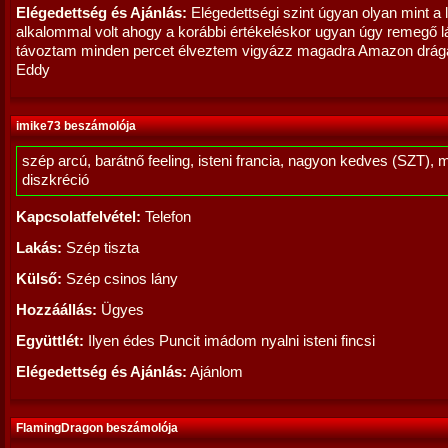
Elégedettség és Ajánlás:
Elégedettségi szint úgyan olyan mint a 
alkalommal volt ahogy a korábbi értékeléskor ugyan úgy remegő l
távoztam minden percet élveztem vigyázz magadra Amazon drág
Eddy
imike73 beszámolója
szép arcú, barátnő feeling, isteni francia, nagyon kedves (SZT), 
diszkréció
Kapcsolatfelvétel:
Telefon
Lakás:
Szép tiszta
Külső:
Szép csinos lány
Hozzáállás:
Ügyes
Együttlét:
Ilyen édes Puncit imádom nyalni isteni fincsi
Elégedettség és Ajánlás:
Ajánlom
FlamingDragon beszámolója