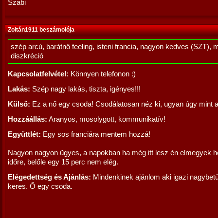
Szabi
Zoltán1911 beszámolója
szép arcú, barátnő feeling, isteni francia, nagyon kedves (SZT), 
diszkréció
Kapcsolatfelvétel:
Könnyen telefonon :)
Lakás:
Szép nagy lakás, tiszta, igényes!!!
Külső:
Ez a nő egy csoda! Csodálatosan néz ki, ugyan úgy mint a
Hozzáállás:
Aranyos, mosolygott, kommunikatív!
Együttlét:
Egy sos franciára mentem hozzá!
Nagyon nagyon ügyes, a napokban ha még itt lesz én elmegyek h
időre, belőle egy 15 perc nem elég.
Elégedettség és Ajánlás:
Mindenkinek ajánlom aki igazi nagybe
keres. Ő egy csoda.