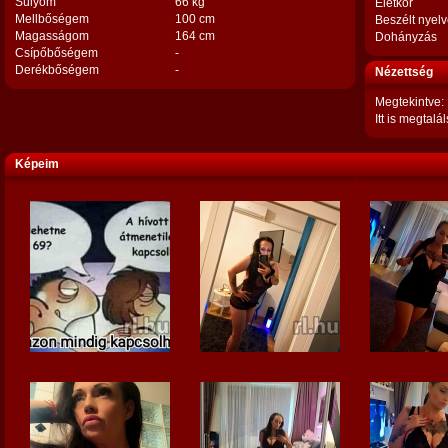
Súlyom
66 kg
Életkor
Mellbőségem
100 cm
Beszélt nyel
Magasságom
164 cm
Dohányzás
Csípőbőségem
-
Derékbőségem
-
Nézettség
Megtekintve:
Itt is megtalál
Képeim