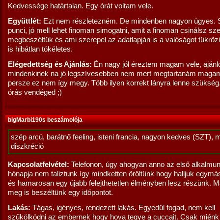
Kedvessége határtalan. Egy órát voltam vele.
Együttlét:
Ezt nem részletezném. De mindenben nagyon ügyes. 
punci, jó mell lehet finoman simogatni, amit a finoman csinálsz szer
megbeszéltük és ami szerepel az adatlapján is a valóságot tükrözi.
is hibátlan tökéletes.
Elégedettség és Ajánlás:
Én nagy jól éreztem magam vele, aján
mindenkinek na jó legszívesebben nem mert megtartanám magam
persze ez nem így megy. Több ilyen korrekt lányra lenne szükség.
órás vendéged ;)
bigMarbi190s beszámolója
szép arcú, barátnő feeling, isteni francia, nagyon kedves (SZT), 
diszkréció
Kapcsolatfelvétel:
Telefonon, úgy ahogyan anno az első alkalmun
hónapja nem taliztunk így mindketten öröltünk hogy halljuk egymá
és hamarosan egy újabb felejthetetlen élményben lesz részünk. 
meg is beszéltünk egy időpontot.
Lakás:
Tágas, igényes, rendezett lakás. Egyedül fogad, nem kell
szűkölködni az embernek hogy hova tegye a cuccait. Csak miénk