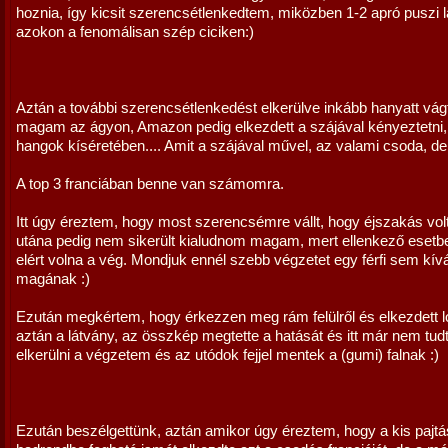
hoznia, így kicsit szerencsétlenkedtem, miközben 1-2 apró puszi l
azokon a fenomálisan szép ciciken:)
Aztán a további szerencsétlenkedést elkerülve inkább hanyatt vá
magam az ágyon, Amazon pedig elkezdett a szájával kényeztetni,
hangok kíséretében.... Amit a szájával művel, az valami csoda, de 
A top 3 franciában benne van számomra.
Itt úgy éreztem, hogy most szerencsémre vállt, hogy éjszakás vol
utána pedig nem sikerült kialudnom magam, mert ellenkező esetbe
elért volna a vég. Mondjuk ennél szebb végzetet egy férfi sem kí
magának :)
Ezután megkértem, hogy érkezzen meg rám felülről és elkezdett l
aztán a látvány, az összkép megtette a hatását és itt már nem tu
elkerülni a végzetem és az utódok fejjel mentek a (gumi) falnak :)
Ezután beszélgettünk, aztán amikor úgy éreztem, hogy a kis pajtá