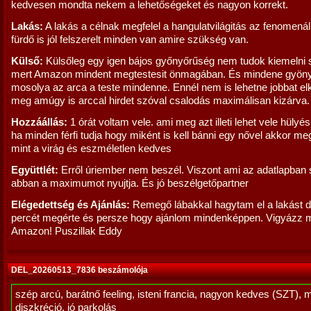
kedvesen mondta nekem a lehetőségeket és nagyon korrekt.
Lakás:
A lakás a célnak megfelel a hangulatvilágitás az fenomenál
fürdő is jól felszerelt minden van amire szükség van.
Külső:
Külsőleg egy igen bájos győnyőrűség nem tudok kiemelni
mert Amazon mindent megtestesit önmagában. És mindene gyöny
mosolya az arca a teste mindenne. Ennél nem is lehetne jobbat el
meg amúgy is arccal hirdet szóval csalodás maximálisan kizárva.
Hozzáállás:
1 órát voltam vele. ami meg azt illeti lehet vele hülyé
ha minden férfi tudja hogy miként is kell bánni egy nővel akkor meg
mint a virág és eszméletlen kedves
Együttlét:
Erről úriember nem beszél. Viszont ami az adatlapban 
abban a maximumot nyujtja. És jó beszélgetőpartner
Elégedettség és Ajánlás:
Remegő lábakkal hagytam el a lakást 
percét megérte és persze hogy ajánlom mindenképpen. Vigyázz 
Amazon! Puszillak Eddy
DEL_20260513_7836 beszámolója
szép arcú, barátnő feeling, isteni francia, nagyon kedves (SZT), 
diszkréció, jó parkolás