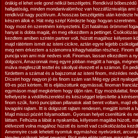
órákig el lehet vele gond nélkül beszélgetni. Rendkívül bőbeszédű 
hallgatóság, minden mondanivalómhoz van hozzáfűznivalója am
rendkívül nagy pozitívum. A hosszas beszélgetés után kérdezte h
készen állok e. Hát még szép! Kérdezte hogy hogyan szeretném
hogy most én szeretném kényeztetni. Ezt hatalmas örömmel foga
hanyat is dobta magát, én meg elkezdtem a pettinget. Csókolózás
kezdtem amiben szintén partner volt, húzott magához kélyesen k
majd rátértem ismét az isteni cicikre, aztán egyre lejjebb csókolg
meg nem érkeztem a számomra kihagyhatatlan részhez. Finom ill
puncija van ami már nedves volt. Finoman, lassan elkezdtem a 
dolgozni, Amazonnak meg egyre jobban megjött a hangja, mégne
múlva megfeszült testtel és sikollyal élvezett el a számon. Én ped
fürdettem a számat és a bajszomat az isteni finom, mézédes ned
Dícsért hogy nagyon jó és finom szám van Még egy picit nyaloga
69-es pózt kértem. Itt is eljátszottunk egymással, finoman franciá
egymáson majd megkértem hogy üljön rám. Egy mozdulattal, fin
felhelyezte a védőfelszerelést és készséggel teljesítette a kérésem
finom szűk, forró puncijában pillanatok alatt bennt voltam, majd el
lovagolni rajtam. Itt is dolgozott rajtam rendesen, megjött ismét a h
Majd misszi pózért folyamodtam. Gyorsan helyet cseréltünk és nek
láttam. Felhúzta a lábát a nyakamba, kélyesen magába húzott, maj
elélvezett volna magához húzott és ismét vad csókolózásba kezd
Amennyire csak lehetett nyomtuk egymáshoz nyelvünket, arcunka
tényleg csóknak lehet nevezni. Picit még eljátszottam missziben,