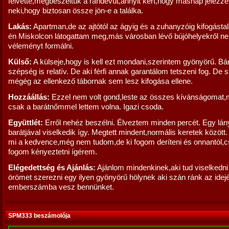
felvette,megbeszéltük a randevút,annyit kért,hogy másnap jelezze
neki,hogy biztosan össze jön-e a találka.
Lakás:
Apartman,de az ajtótól az ágyig és a zuhanyzóig kifogástal
én Miskolcon látogattam meg,más városban lévő bújóhelyekről n
véleményt formálni.
Külső:
A külseje,hogy is kell ezt mondani,szerintem gyönyörű. Bá
szépség is relatív. De aki férfi annak garantálom tetszeni fog. De 
mégég az ellenkező tábornak sem lesz kifogása ellene.
Hozzáállás:
Ezzel nem volt gond,leste az összes kívánságomat,m
csak a barátnőmmel lettem volna. Igazi csoda.
Együttlét:
Erről nehéz beszélni. Élveztem minden percét. Egy lán
barátjával viselkedik így. Megtett mindent,normális keretek között
mi a kedvence,még nem tudom,de ki fogom deríteni és onnantól,
fogom kényeztetni ígérem.
Elégedettség és Ajánlás:
Ajánlom mindenkinek,aki tud viselkedni
örömet szerezni egy ilyen gyönyörű hölynek aki szán ránk az idej
emberszámba vesz bennünket.
SPM333 beszámolója