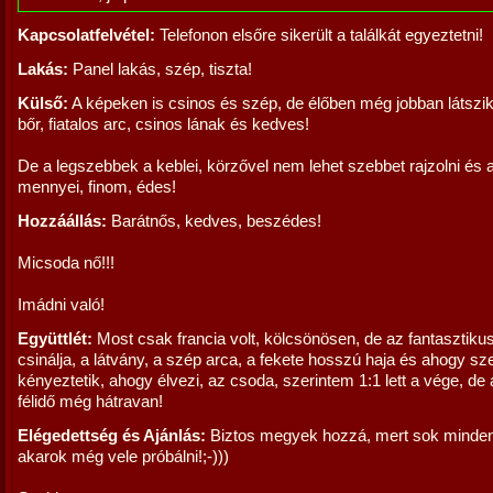
Kapcsolatfelvétel:
Telefonon elsőre sikerült a találkát egyeztetni!
Lakás:
Panel lakás, szép, tiszta!
Külső:
A képeken is csinos és szép, de élőben még jobban látsz
bőr, fiatalos arc, csinos lának és kedves!
De a legszebbek a keblei, körzővel nem lehet szebbet rajzolni és 
mennyei, finom, édes!
Hozzáállás:
Barátnős, kedves, beszédes!
Micsoda nő!!!
Imádni való!
Együttlét:
Most csak francia volt, kölcsönösen, de az fantasztiku
csinálja, a látvány, a szép arca, a fekete hosszú haja és ahogy sze
kényeztetik, ahogy élvezi, az csoda, szerintem 1:1 lett a vége, de
félidő még hátravan!
Elégedettség és Ajánlás:
Biztos megyek hozzá, mert sok minden
akarok még vele próbálni!;-)))