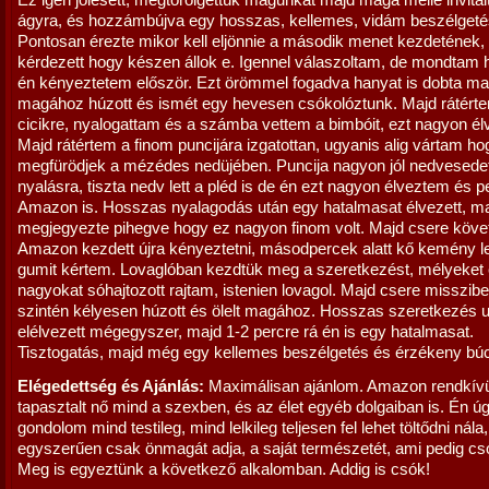
Ez igen jólesett, megtörölgettük magunkat majd maga mellé invitál
ágyra, és hozzámbújva egy hosszas, kellemes, vidám beszélgetés 
Pontosan érezte mikor kell eljönnie a második menet kezdetének, í
kérdezett hogy készen állok e. Igennel válaszoltam, de mondtam
én kényeztetem először. Ezt örömmel fogadva hanyat is dobta ma
magához húzott és ismét egy hevesen csókolóztunk. Majd rátért
cicikre, nyalogattam és a számba vettem a bimbóit, ezt nagyon él
Majd rátértem a finom puncijára izgatottan, ugyanis alig vártam ho
megfürödjek a mézédes nedüjében. Puncija nagyon jól nedvesedet
nyalásra, tiszta nedv lett a pléd is de én ezt nagyon élveztem és 
Amazon is. Hosszas nyalagodás után egy hatalmasat élvezett, m
megjegyezte pihegve hogy ez nagyon finom volt. Majd csere követ
Amazon kezdett újra kényeztetni, másodpercek alatt kő kemény l
gumit kértem. Lovaglóban kezdtük meg a szeretkezést, mélyeket
nagyokat sóhajtozott rajtam, istenien lovagol. Majd csere misszibe
szintén kélyesen húzott és ölelt magához. Hosszas szeretkezés 
elélvezett mégegyszer, majd 1-2 percre rá én is egy hatalmasat.
Tisztogatás, majd még egy kellemes beszélgetés és érzékeny bú
Elégedettség és Ajánlás:
Maximálisan ajánlom. Amazon rendkívü
tapasztalt nő mind a szexben, és az élet egyéb dolgaiban is. Én ú
gondolom mind testileg, mind lelkileg teljesen fel lehet töltődni nála
egyszerűen csak önmagát adja, a saját természetét, ami pedig cs
Meg is egyeztünk a következő alkalomban. Addig is csók!