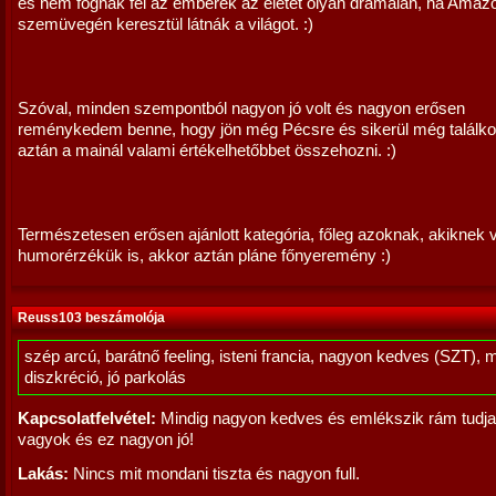
és nem fognák fel az emberek az életet olyan drámaian, ha Amaz
szemüvegén keresztül látnák a világot. :)
Szóval, minden szempontból nagyon jó volt és nagyon erősen
reménykedem benne, hogy jön még Pécsre és sikerül még találkoz
aztán a mainál valami értékelhetőbbet összehozni. :)
Természetesen erősen ajánlott kategória, főleg azoknak, akiknek 
humorérzékük is, akkor aztán pláne főnyeremény :)
Reuss103 beszámolója
szép arcú, barátnő feeling, isteni francia, nagyon kedves (SZT), 
diszkréció, jó parkolás
Kapcsolatfelvétel:
Mindig nagyon kedves és emlékszik rám tudja
vagyok és ez nagyon jó!
Lakás:
Nincs mit mondani tiszta és nagyon full.