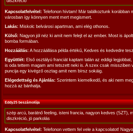
diszkréció
Kapcsolatfelvétel:
Telefonon hívtam! Már találkoztunk korábban 
városban így könnyen ment mert megismert.
Lakás:
Miskolc belvárosi apartman, ami elég othonos.
Külső:
Nagyon jól néz ki amit nem felejt el az ember. Most is ápolt
bomba formában.
Hozzáállás:
A hozzáállása példa értékű, Kedves és kedvedre tesz
Együttlét:
Első osztályú franciát kaptam talán az eddigi legjobbat,
is oda tettem magam ami tetszett neki is. A szex csak missziben v
puncija egy kivégző osztag amit nem bírsz sokáig.
Elégedettség és Ajánlás:
Szerintem kiemelkedő, és aki nem meg
hozzá az bánhatja.
Eddy25 beszámolója
szép arcú, barátnő feeling, isteni francia, nagyon kedves (SZT), 
diszkréció, jó parkolás
Kapcsolatfelvétel:
Telefonon vettem fel vele a kapcsolatot! Nagy