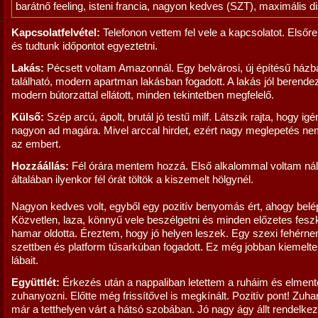
barátnő feeling, isteni francia, nagyon kedves (SZT), maximális d
Kapcsolatfelvétel:
Telefonon vettem fel vele a kapcsolatot. Elsőre
és tudtunk időpontot egyeztetni.
Lakás:
Pécsett voltam Amazonnál. Egy belvárosi, új építésű házb
található, modern apartman lakásban fogadott. A lakás jól berendeze
modern bútorzattal ellátott, minden tekintetben megfelelő.
Külső:
Szép arcú, ápolt, brutál jó testű milf. Látszik rajta, hogy ig
nagyon ad magára. Mivel arccal hirdet, ezért nagy meglepetés nem
az embert.
Hozzáállás:
Fél órára mentem hozzá. Első alkalommal voltam nál
általában ilyenkor fél órát töltök a kiszemelt hölgynél.
Nagyon kedves volt, egyből egy pozitív benyomás ért, ahogy belé
Közvetlen, laza, könnyű vele beszélgetni és minden előzetes fes
hamar oldotta. Éreztem, hogy jó helyen leszek. Egy szexi fehérn
szettben és platform tűsarkúban fogadott. Ez még jobban kiemelt
lábait.
Együttlét:
Érkezés után a nappaliban letettem a ruháim és elmen
zuhanyozni. Előtte még frissítővel is megkínált. Pozitív pont! Zuha
már a tetthelyen várt a hátsó szobában. Jó nagy ágy állt rendelke