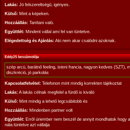
Lakás:
Jó felszereltségű, igényes.
Külső:
Mint a képeken.
Hozzáállás:
Tanítani való.
Együttlét:
Mindent vállal ami fel van tüntetve.
Elégedettség és Ajánlás:
Aki nem akar csalódni azoknak.
Eddy25 beszámolója
szép arcú, barátnő feeling, isteni francia, nagyon kedves (SZT), 
diszkréció, jó parkolás
Kapcsolatfelvétel:
Telefonon mint mindig korrekten tájékoztat
Lakás:
A lakás célnak megfelel a fürdő is kiváló
Külső:
Mint mindig a lehető legcsábitobb és
Hozzáállás:
Mindenben partner volt
Együttlét:
Erről úriember nem beszél de annyit mondhatok hogy a
nála tüntetve azt vállalja