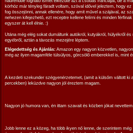
hadrendbe fogható ismét elkezdte azt a csodás franciáját, de a m
körhöz már tényleg fáradt voltam, szóval idővel jeleztem, hogy e
fog összejönni, annak ellenére, hogy amit művel a szájával, az s
nehezen kifejezhető, ezt receptre kellene felírni és minden férfinak
egyszer át kell élnie. :)
Utána még elég sokat dumáltunk autókról, kutyákról, hülyékről és
egyébről, aztán a távozás mezejére léptem.
Elégedettség és Ajánlás:
Amazon egy nagyon közvetlen, nagyon 
még az ilyen magamféle túlsúlyos, görcsölő emberekkel is, mint én
A kezdeti szekunder szégyenérzetemet, (amit a külsőm váltott ki 
percekben) leküzdve nagyon jól éreztem magam.
Nagyon jó humora van, én ittam szavait és közben jókat nevettem..
Jobb lenne ez a közeg, ha több ikyen nő lenne, de szerintem még a