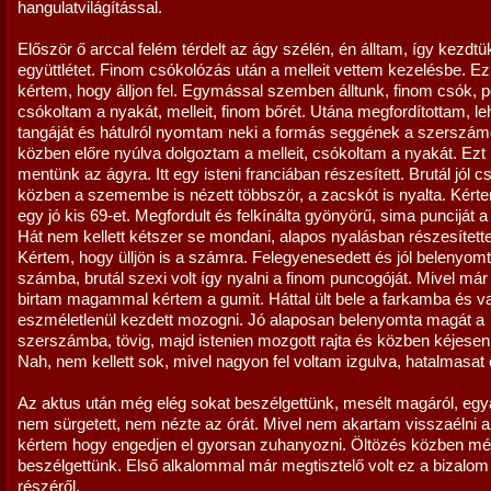
hangulatvilágítással.
Először ő arccal felém térdelt az ágy szélén, én álltam, így kezdtü
együttlétet. Finom csókolózás után a melleit vettem kezelésbe. E
kértem, hogy álljon fel. Egymással szemben álltunk, finom csók, pe
csókoltam a nyakát, melleit, finom bőrét. Utána megfordítottam, l
tangáját és hátulról nyomtam neki a formás seggének a szerszám
közben előre nyúlva dolgoztam a melleit, csókoltam a nyakát. Ezt
mentünk az ágyra. Itt egy isteni franciában részesített. Brutál jól cs
közben a szemembe is nézett többször, a zacskót is nyalta. Kért
egy jó kis 69-et. Megfordult és felkínálta gyönyörű, sima punciját a
Hát nem kellett kétszer se mondani, alapos nyalásban részesített
Kértem, hogy ülljön is a számra. Felegyenesedett és jól belenyom
számba, brutál szexi volt így nyalni a finom puncogóját. Mivel már 
birtam magammal kértem a gumit. Háttal ült bele a farkamba és v
eszméletlenül kezdett mozogni. Jó alaposan belenyomta magát a
szerszámba, tövig, majd istenien mozgott rajta és közben kéjesen
Nah, nem kellett sok, mivel nagyon fel voltam izgulva, hatalmasat
Az aktus után még elég sokat beszélgettünk, mesélt magáról, egyá
nem sürgetett, nem nézte az órát. Mivel nem akartam visszaélni az
kértem hogy engedjen el gyorsan zuhanyozni. Öltözés közben m
beszélgettünk. Első alkalommal már megtisztelő volt ez a bizalom
részéről.