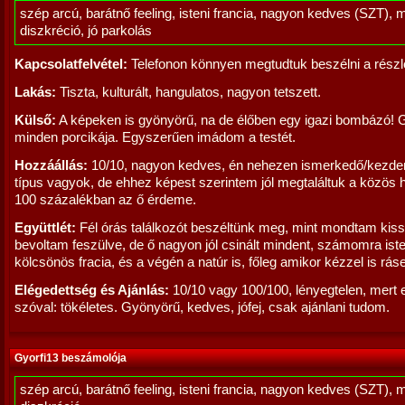
szép arcú, barátnő feeling, isteni francia, nagyon kedves (SZT), 
diszkréció, jó parkolás
Kapcsolatfelvétel:
Telefonon könnyen megtudtuk beszélni a részl
Lakás:
Tiszta, kulturált, hangulatos, nagyon tetszett.
Külső:
A képeken is gyönyörű, na de élőben egy igazi bombázó!
minden porcikája. Egyszerűen imádom a testét.
Hozzáállás:
10/10, nagyon kedves, én nehezen ismerkedő/kezd
típus vagyok, de ehhez képest szerintem jól megtaláltuk a közös 
100 százalékban az ő érdeme.
Együttlét:
Fél órás találkozót beszéltünk meg, mint mondtam kis
bevoltam feszülve, de ő nagyon jól csinált mindent, számomra isten
kölcsönös fracia, és a végén a natúr is, főleg amikor kézzel is ráse
Elégedettség és Ajánlás:
10/10 vagy 100/100, lényegtelen, mert 
szóval: tökéletes. Gyönyörű, kedves, jófej, csak ajánlani tudom.
Gyorfi13 beszámolója
szép arcú, barátnő feeling, isteni francia, nagyon kedves (SZT), 