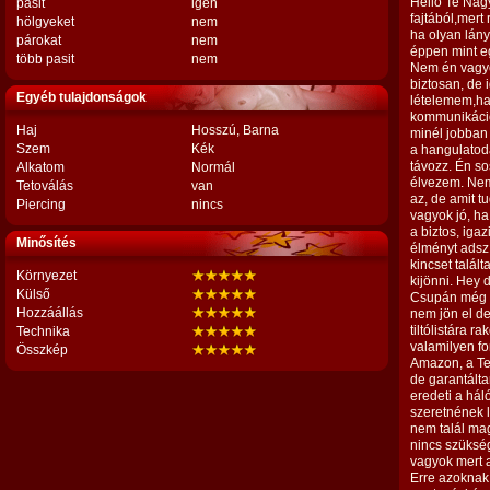
Hello Te Nag
pasit
igen
fajtából,mert
hölgyeket
nem
ha olyan lányt
párokat
nem
éppen mint e
több pasit
nem
Nem én vagyo
biztosan, de 
Egyéb tulajdonságok
lételemem,ha
kommunikáció
Haj
Hosszú, Barna
minél jobban 
Szem
Kék
a hangulatod
távozz. Én s
Alkatom
Normál
élvezem. Nem
Tetoválás
van
az, de amit 
Piercing
nincs
vagyok jó, h
a biztos, iga
Minősítés
élményt adsz
kincset talá
Környezet
kijönni. Hey 
Külső
Csupán még e
Hozzáállás
nem jön el de
tiltólistára 
Technika
valamilyen f
Összkép
Amazon, a Te
de garantált
eredeti a há
szeretnének l
nem talál ma
nincs szüksé
vagyok mert a
Erre azoknak