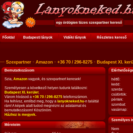
Főoldal
Budapesti lányok
Vidéki lányok
Részletes kereső
Szexpartner
Amazon
+36 70 / 296-8275
Budapest XI. kerü
Bemutatkozásom
Elérhetősé
Szia,
Amazon
vagyok, és szexpartnert keresek!
hétfő:
kedd:
Személyesen a következő helyen tudunk találkozni:
szerda:
Budapest XI. kerület
.
csütörtök:
Várom hívásod a
+36 70 / 296-8275
telefonszámon.
péntek:
Ha felhívsz, említsd meg, hogy a
lanyokneked.hu
-n találtál
szombat:
rám! A képek alatt tudod megnézni az adataimat és
vasárnap:
bemutatkozásom! Köszönöm.
Házhoz is megyek.
Személyes i
Méreteim
Nem