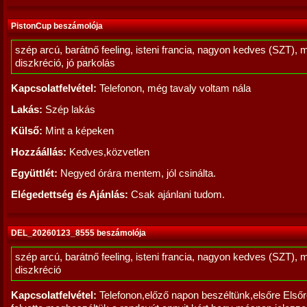
PistonCup beszámolója
szép arcú, barátnő feeling, isteni francia, nagyon kedves (SZT), 
diszkréció, jó parkolás
Kapcsolatfelvétel:
Telefonon, még tavaly voltam nála
Lakás:
Szép lakás
Külső:
Mint a képeken
Hozzáállás:
Kedves,közvetlen
Együttlét:
Negyed órára mentem, jól csinálta.
Elégedettség és Ajánlás:
Csak ajánlani tudom.
DEL_20260123_8555 beszámolója
szép arcú, barátnő feeling, isteni francia, nagyon kedves (SZT), 
diszkréció
Kapcsolatfelvétel:
Telefonon,előző napon beszéltünk,elsőre Első