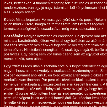
lakás, kettecskén. A fürdőben rengeteg féle tusfürdő és dezodor áll
rendelkezésre, van egy jó nagy listerni amiből kényelmesen lehet
a szükséges adagot.
Külső:
Mint a képeken. Formás, gyönyörű cicik és popsi. Nekem
bejön mind külsőre, hangra és természetre, amit kedvességével,
természetességével és odaadásával még varázslatosabbá tesz
Hozzáállás:
Nagyon közvetlen és érdeklődő. Belépéskor már azt
mintha a barátnőmhöz jöttem volna, ahogy beléptem az ajtón már
hosszas szenvedélyes csókkal fogadott. Mivel rég nem találkoztun
téma bőven. Hihetetlenül energikus nő, csak úgy sugárzik belőle a
pozitivitás. Egy percig sem volt kínos csend sem az együttlét előt
menet között, sem utána.
Együttlét:
Fürdés után a szobába érve ő is bejött, feltérdelt az ág
nagyon hosszas, szenvedélyes csókcsatát kezdeményezett. Sim
közben egymást ahol értük, én főleg azokat a fenséges ciciket si
markolásztam finoman. Pár perc elteltével csekkolt odalent is, m
keményen megkapta a visszajelzést és el is kezdett franciázni. A f
valami páratlan, kéz nélkül bőnyállal levesz szájjal úgy hogy bele
ember. Gyorsan eldöntöttem hogy az első menetet így szeretném 
perc után végem is lett az isteni franciájától. Az utódokat készség
lenyelte kérésemre, megjegyezte hogy nem hagyja kárba veszni a 