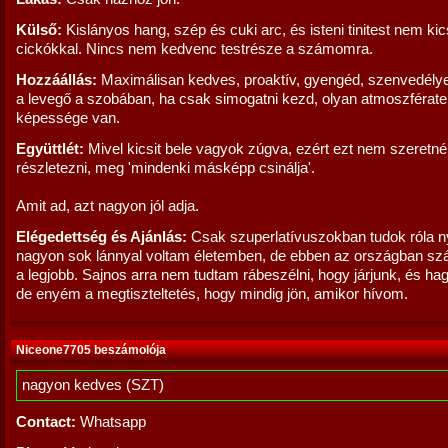
Külső:
Kislányos hang, szép és cuki arc, és isteni tinitest nem kic
cickókkal. Nincs nem kedvenc testrésze a számomra.
Hozzáállás:
Maximálisan kedves, proaktív, gyengéd, szenvedélye
a levegő a szobában, ha csak simogatni kezd, olyan atmoszférat
képessége van.
Együttlét:
Mivel kicsit bele vagyok zúgva, ezért ezt nem szeretn
részletezni, meg 'mindenki másképp csinálja'.
Amit ad, azt nagyon jól adja.
Elégedettség és Ajánlás:
Csak szuperlatívuszokban tudok róla ny
nagyon sok lánnyal voltam életemben, de ebben az országban s
a legjobb. Sajnos arra nem tudtam rábeszélni, hogy járjunk, és ha
de enyém a megtiszteltetés, hogy mindig jön, amikor hívom.
Niceone7705 beszámolója
nagyon kedves (SZT)
Contact:
Whatsapp