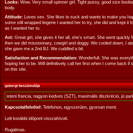
Looks:
Wow. Very small spinner girl. Tight pussy, good size boobs
body.
Attitude:
Loves sex. She likes to suck and wants to make you hap
some still wrapped lingerie I wanted her to try, she did and kept it f
as I wanted her to.
Act:
Great girl, she gives it her all, she's smart. She went quickly 
then we did missionnary, cowgirl and doggy. We cooled down, I at
she gave me a 2nd BJ. We cuddled a bit.
Satisfaction and Recommendation:
Wonderfull. She was everyth
hoping her to be. Will definitively call her first when I come back if sh
on this site.
gaborgt beszámolója
isteni francia, nagyon kedves (SZT), maximális diszkréció, jó par
Kapcsolatfelvétel:
Telefonon, egyszerűen, gyorsan ment.
Lett korábbi időpont visszahívott.
Rugalmas.