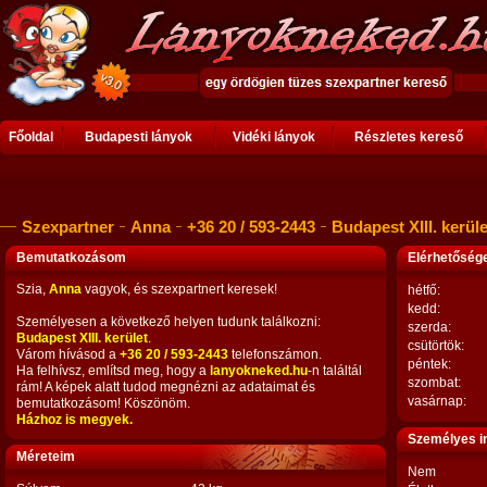
Főoldal
Budapesti lányok
Vidéki lányok
Részletes kereső
Szexpartner
Anna
+36 20 / 593-2443
Budapest XIII. kerüle
Bemutatkozásom
Elérhetősé
Szia,
Anna
vagyok, és szexpartnert keresek!
hétfő:
kedd:
Személyesen a következő helyen tudunk találkozni:
szerda:
Budapest XIII. kerület
.
csütörtök:
Várom hívásod a
+36 20 / 593-2443
telefonszámon.
péntek:
Ha felhívsz, említsd meg, hogy a
lanyokneked.hu
-n találtál
szombat:
rám! A képek alatt tudod megnézni az adataimat és
vasárnap:
bemutatkozásom! Köszönöm.
Házhoz is megyek.
Személyes i
Méreteim
Nem