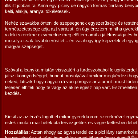
illik itt jobban rá. Anna egy piciny de nagyon formás tini lány beny
kelti, alakja, aranyai tökéletesek.
Nehéz szavakba önteni de szepsegenek egyszerűsége és testén
természetessége adja azt varázst, én úgy éreztem mintha gyere
vidéki szerelme elevenedne meg előttem amit a játékossága és h
mosolya csak tovább erősített.. én valahogy így képzelek el egy i
magyar szépséget.
Szóval a leanyka miután visszatért a furdoszobabol felugrik/terdel
játszi könnyedséggel, huncut mosolyával amikor megkérdezi hogy 
neked, látszik hogy nagyon rá van pörögve arra ami itt most történ
teljesen elhiteti hogy te vagy az akire egész nap várt. Eszméletlen 
kezdés.
Kicsit az az érzés fogott el mikor gyerekkorom szerelmével egy
estek miután már hetek óta tervezgetitek és végre kettesben lehet
Hozzáállás:
Aztan ahogy az ágyra terdel ez a pici lány ramarkol 