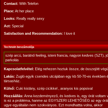
Contact:
With Telefon
Place:
At her place
Looks:
Really really sexy
Act:
Special
Satisfaction and Recommendation:
I love it
Technoin beszámolója
szép arcú, barátnő feeling, isteni francia, nagyon kedves (SZT), j
parkolás
Kapcsolatfelvétel:
Elég nehezen hoztuk össze, de összejött végül
Lakás:
Zugló egyik csendes utcájában egy kb 50-70-es években é
társasház.
Külső:
Cuki kislány, szép cicikkel , aranyos kis popsival
Hozzáállás:
Anna kezdeményező, és kedves is, egy órát voltam 
is ez a probléma, hanme az EGYSZERI LEHETŐSÉG az egy órá
ugye egyáltalán nem szokványos. Ezt mondhattta volna, akkor