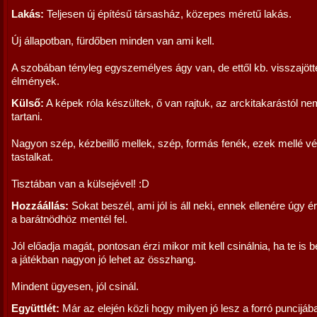
Lakás:
Teljesen új építésű társasház, közepes méretű lakás.
Új állapotban, fürdőben minden van ami kell.
A szobában tényleg egyszemélyes ágy van, de ettől kb. visszajötte
élmények.
Külső:
A képek róla készültek, ő van rajtuk, az arckitakarástól nem
tartani.
Nagyon szép, kézbeillő mellek, szép, formás fenék, ezek mellé v
tastalkat.
Tisztában van a külsejével! :D
Hozzáállás:
Sokat beszél, ami jól is áll neki, ennek ellenére úgy 
a barátnödhöz mentél fel.
Jól előadja magát, pontosan érzi mikor mit kell csinálnia, ha te is
a játékban nagyon jó lehet az összhang.
Mindent ügyesen, jól csinál.
Együttlét:
Már az elején közli hogy milyen jó lesz a forró puncijáb