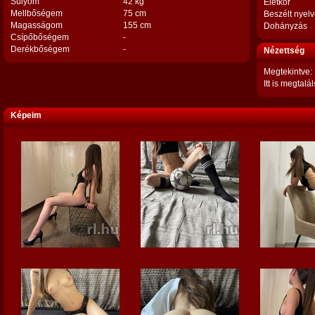
Súlyom
42 kg
Életkor
Mellbőségem
75 cm
Beszélt nyel
Magasságom
155 cm
Dohányzás
Csípőbőségem
-
Derékbőségem
-
Nézettség
Megtekintve:
Itt is megtalál
Képeim