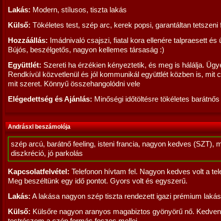
Lakás:
Modern, stílusos, tiszta lakás
Külső:
Tökéletes test, szép arc, kerek popsi, garantáltan tetszeni 
Hozzáállás:
Imádnivaló csajszi, fiatal kora ellenére talpraesett és
Bújós, beszélgetős, nagyon kellemes társaság :)
Együttlét:
Szereti ha érzékien kényeztetik, és meg is hálálja. Ügy
Rendkívül közvetlenül és jól kommunikál együttlét közben is, mit c
mit szeret. Könnyű összehangolódni vele
Elégedettség és Ajánlás:
Minőségi időtöltésre tökéletes barátnős
Andrásxl beszámolója
szép arcú, barátnő feeling, isteni francia, nagyon kedves (SZT), 
diszkréció, jó parkolás
Kapcsolatfelvétel:
Telefonon hívtam fel. Nagyon kedves volt a tel
Meg beszéltünk egy idő pontot. Gyors volt és egyszerű.
Lakás:
A lakása nagyon szép tiszta rendezett igazi prémium lakás
Külső:
Külsőre nagyon aranyos magabiztos gyönyörű nő. Kedve