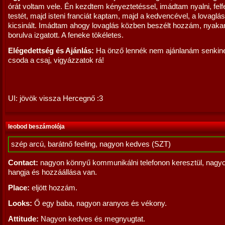
órát voltam vele. Én kezdtem kényeztetéssel, imádtam nyalni, felf
testét, majd isteni franciát kaptam, majd a kedvencével, a lovaglás
kicsinált. Imádtam ahogy lovaglás közben beszélt hozzám, nyak
borulva izgatott. A feneke tökéletes.
Elégedettség és Ajánlás:
Ha önző lennék nem ajánlanám senkin
csoda a csaj, vigyázzatok rá!
UI: jövök vissza Hercegnő :3
leobod beszámolója
szép arcú, barátnő feeling, nagyon kedves (SZT)
Contact:
nagyon könnyű kommunikálni telefonon keresztül, nagy
hangja és hozzáállása van.
Place:
eljött hozzám.
Looks:
Ő egy baba, nagyon aranyos és vékony.
Attitude:
Nagyon kedves és megnyugtat.