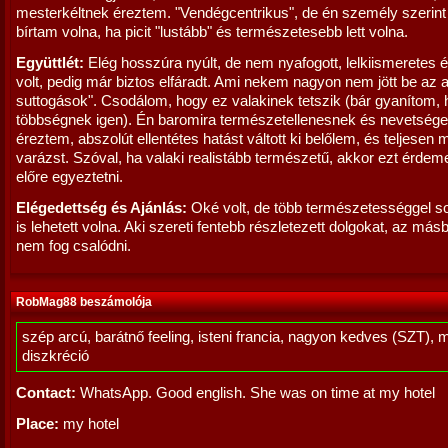
mesterkéltnek éreztem. "Vendégcentrikus", de én személy szerint
bírtam volna, ha picit "lustább" és természetesebb lett volna.
Együttlét:
Elég hosszúra nyúlt, de nem nyafogott, lelkiismeretes és
volt, pedig már biztos elfáradt. Ami nekem nagyon nem jött be az 
suttogások". Csodálom, hogy ez valakinek tetszik (bár gyanítom, 
többségnek igen). Én baromira természetellenesnek és nevetség
éreztem, abszolút ellentétes hatást váltott ki belőlem, és teljesen 
varázst. Szóval, ha valaki realistább természetű, akkor ezt érdem
előre egyeztetni.
Elégedettség és Ajánlás:
Oké volt, de több természetességgel so
is lehetett volna. Aki szereti fentebb részletezett dolgokat, az más
nem fog csalódni.
RobMag88 beszámolója
szép arcú, barátnő feeling, isteni francia, nagyon kedves (SZT), 
diszkréció
Contact:
WhatsApp. Good english. She was on time at my hotel
Place:
my hotel