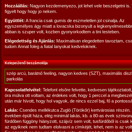
Hozzáállás:
Nagyon kezdemenyezo, jot lehet vele beszelgetni is. 
figyelt hogy hogy jo nekem.
Együttlét:
A francia csak gumis de eszmeletlen jol csinalja. Az
egyszemélyes ágy miatt a lovacska bizonyult a legkenyelmesebb
abban is szuper volt, kozben gyonyorkodtem a tini testeben.
Elégedettség és Ajánlás:
Maximalisan elegedetten tavoztam, csa
tudom Annat foleg a fiatal lanyokat kedveloknek.
KelepeiJenő beszámolója
szép arcú, barátnő feeling, nagyon kedves (SZT), maximális diszk
parkolás
Kapcsolatfelvétel:
Telefont elsőre felvette, kedvesen tájékoztatott
óra múlva ott voltam, az érdekes volt, hogy 1 perccel a megbeszél
után már hívott, hogy hol vagyok, de nincs ezzel baj, fő a pontoss
Lakás:
Csendes mellékutca Zugló (Törökőr) kertvárosias részén.
években épült háza, elég minimál lakás, kb. a 80-as évek színvon
fürdőben függöny hiányzott, szájvíz sem volt, tusfürdőből is csak k
az egyiknek nem tudtam elolvasni a címkéjét, lehet, nem is az volt