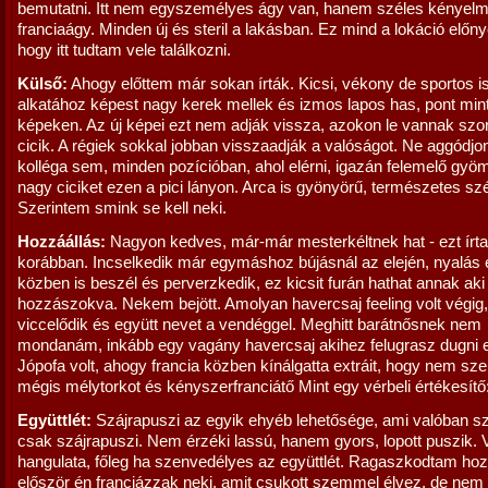
bemutatni. Itt nem egyszemélyes ágy van, hanem széles kényel
franciaágy. Minden új és steril a lakásban. Ez mind a lokáció előny
hogy itt tudtam vele találkozni.
Külső:
Ahogy előttem már sokan írták. Kicsi, vékony de sportos is
alkatához képest nagy kerek mellek és izmos lapos has, pont min
képeken. Az új képei ezt nem adják vissza, azokon le vannak szor
cicik. A régiek sokkal jobban visszaadják a valóságot. Ne aggódjo
kolléga sem, minden pozícióban, ahol elérni, igazán felemelő gyö
nagy ciciket ezen a pici lányon. Arca is gyönyörű, természetes sz
Szerintem smink se kell neki.
Hozzáállás:
Nagyon kedves, már-már mesterkéltnek hat - ezt írta
korábban. Incselkedik már egymáshoz bújásnál az elején, nyalás
közben is beszél és perverzkedik, ez kicsit furán hathat annak aki
hozzászokva. Nekem bejött. Amolyan havercsaj feeling volt végig,
viccelődik és együtt nevet a vendéggel. Meghitt barátnősnek nem
mondanám, inkább egy vagány havercsaj akihez felugrasz dugni e
Jópofa volt, ahogy francia közben kínálgatta extráit, hogy nem sz
mégis mélytorkot és kényszerfranciátő Mint egy vérbeli értékesít
Együttlét:
Szájrapuszi az egyik ehyéb lehetősége, ami valóban s
csak szájrapuszi. Nem érzéki lassú, hanem gyors, lopott puszik. 
hangulata, főleg ha szenvedélyes az együttlét. Ragaszkodtam ho
először én franciázzak neki, amit csukott szemmel élvez, de nem 