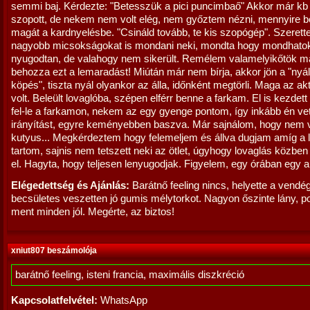
semmi baj. Kérdezte: "Betesszük a pici puncimbaő" Akkor már kb
szopott, de nekem nem volt elég, nem győztem nézni, mennyire be
magát a kardnyelésbe. "Csináld tovább, te kis szopógép". Szerett
nagyobb micsokságokat is mondani neki, mondta hogy mondhatok
nyugodtan, de valahogy nem sikerült. Remélem valamelyikőtök m
behozza ezt a lemaradást! Miútán már nem bírja, akkor jön a "nyá
köpés", tiszta nyál olyankor az álla, időnként megtörli. Maga az ak
volt. Beleült lovaglóba, szépen elférr benne a farkam. El is kezdett
fel-le a farkamon, nekem az egy gyenge pontom, így inkább én ve
irányítást, egyre keményebben baszva. Már sajnálom, hogy nem v
kutyus... Megkérdeztem hogy felemeljem és állva dugjam amíg a
tartom, sajnis nem tetszett neki az ötlet, úgyhogy lovaglás közb
el. Hagyta, hogy teljesen lenyugodjak. Figyelem, egy órában egy a
Elégedettség és Ajánlás:
Barátnő feeling nincs, helyette a vendé
becsületes veszetten jó gumis mélytorkot. Nagyon őszinte lány, po
ment minden jól. Megérte, az biztos!
xniut807 beszámolója
barátnő feeling, isteni francia, maximális diszkréció
Kapcsolatfelvétel:
WhatsApp