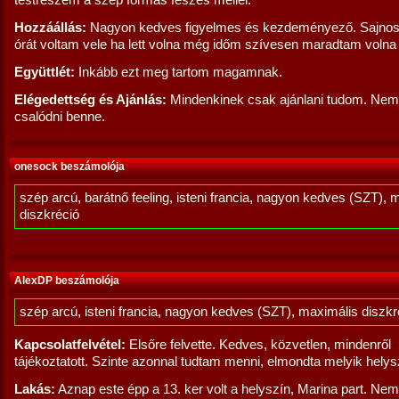
testrészem a szép formás feszes mellei.
Hozzáállás:
Nagyon kedves figyelmes és kezdeményező. Sajnos
órát voltam vele ha lett volna még időm szívesen maradtam volna
Együttlét:
Inkább ezt meg tartom magamnak.
Elégedettség és Ajánlás:
Mindenkinek csak ajánlani tudom. Nem
csalódni benne.
onesock beszámolója
szép arcú, barátnő feeling, isteni francia, nagyon kedves (SZT), 
diszkréció
AlexDP beszámolója
szép arcú, isteni francia, nagyon kedves (SZT), maximális diszkr
Kapcsolatfelvétel:
Elsőre felvette. Kedves, közvetlen, mindenről
tájékoztatott. Szinte azonnal tudtam menni, elmondta melyik helys
Lakás:
Aznap este épp a 13. ker volt a helyszín, Marina part. Nem 