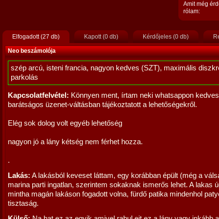
Amit még érd
rólam:
Elfogadott (27 db)
Kapott (0 db)
Kérdőjeles (0 db)
Re
Neo beszámolója
szép arcú, isteni francia, nagyon kedves (SZT), maximális diszkré
parkolás
Kapcsolatfelvétel:
Könnyen ment, írtam neki whatsappon kedves
barátságos üzenet-váltásban tájékoztatott a lehetőségekről.
Elég sok dolog volt egyéb lehetőség
nagyon jó a lány kétség nem férhet hozza.
.
Lakás:
A lakásból keveset láttam, egy korábban épült (még a válsá
marina parti ingatlan, szerintem sokaknak ismerős lehet. A lakas ú
mintha magán lakáson fogadott volna, fürdő patika mindenhol paty
tisztaság.
Külső:
Na hat ez az egyik amivel rabul ejt ez a lány vagy inkább 