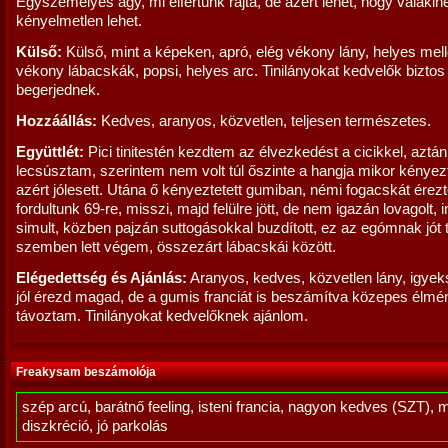
Egyszemélyes ágy, mi elfértünk rajta, de azért lehet, hogy valakin
kényelmetlen lehet.
Külső:
Külső, mint a képeken, apró, elég vékony lány, helyes mell
vékony lábacskák, popsi, helyes arc. Tinilányokat kedvelők biztos
begerjednek.
Hozzáállás:
Kedves, aranyos, közvetlen, teljesen természetes.
Együttlét:
Pici tinitestén kezdtem az élvezkedést a cicikkel, aztán
lecsúsztam, szerintem nem volt túl őszinte a hangja mikor kényez
azért jólesett. Utána ő kényeztetett gumiban, némi fogacskát érez
fordultunk 69-re, misszi, majd felülre jött, de nem igazán lovagolt,
simult, közben pajzán suttogásokkal buzdított, ez az egómnak jót t
szemben lett végem, összezárt lábacskái között.
Elégedettség és Ajánlás:
Aranyos, kedves, közvetlen lány, igyek
jól érezd magad, de a gumis franciát is beszámítva közepes élmé
távoztam. Tinilányokat kedvelőknek ajánlom.
Freakysam beszámolója
szép arcú, barátnő feeling, isteni francia, nagyon kedves (SZT), 
diszkréció, jó parkolás