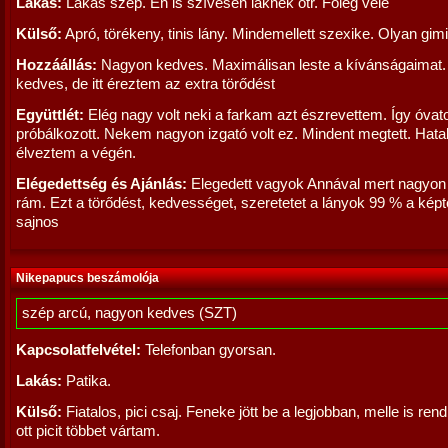
Lakás:
Lakás szép. Én is szívesen laknék otr. Főleg vele
Külső:
Apró, törékeny, tinis lány. Mindemellett szexike. Olyan gimi
Hozzáállás:
Nagyon kedves. Maximálisan leste a kívánságaimat.
kedves, de itt éreztem az extra törődést
Együttlét:
Elég nagy volt neki a farkam azt észrevettem. Így óva
próbálkozott. Nekem nagyon izgató volt ez. Mindent megtett. Hat
élveztem a végén.
Elégedettség és Ajánlás:
Elegedett vagyok Annával mert nagyon 
rám. Ezt a törődést, kedvességet, szeretetet a lányok 99 % a képt
sajnos
Nikepapucs beszámolója
szép arcú, nagyon kedves (SZT)
Kapcsolatfelvétel:
Telefonban gyorsan.
Lakás:
Patika.
Külső:
Fiatalos, pici csaj. Feneke jött be a legjobban, melle is rend
ott picit többet vártam.