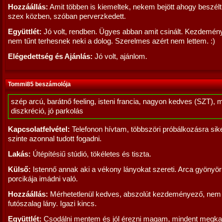
Hozzáállás:
Amit többen is kiemeltek, nekem bejött ahogy beszé
szex közben, szóban perverzkedett.
Együttlét:
Jó volt, rendben. Ügyes abban amit csinált. Kezdemény
nem tűnt terhesnek neki a dolog. Szerelmes azért nem lettem. :)
Elégedettség és Ajánlás:
Jó volt, ajánlom.
Tommi85 beszámolója
szép arcú, barátnő feeling, isteni francia, nagyon kedves (SZT), 
diszkréció, jó parkolás
Kapcsolatfelvétel:
Telefonon hívtam, többszöri próbálkozásra sike
szinte azonnal tudott fogadni.
Lakás:
Útépítésiű stúdió, tökéletes és tiszta.
Külső:
Istennő annak aki a vékony lányokat szereti. Arca gyönyö
porcikája imádni való.
Hozzáállás:
Mérhetetlenül kedves, abszolút kezdeményező, nem
futószalag lány. Igazi kincs.
Együttlét:
Csodálni mentem és jól érezni magam, mindent megka