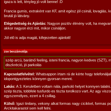
igaza is lett, tényleg jó volt benne! :D
Francia gumis, extraként van KF, amit egész jól csinál, lovaglás, 
brutál jó látvány.
Elégedettség és Ajánlás:
Nagyon pozitív élmény volt, ha megvan
akkor nagyon érzi mit, mikor csináljon.
Jól elő is adja magát, kifejezetten ajánlott!
zse beszámolója
szép arcú, barátnő feeling, isteni francia, nagyon kedves (SZT), 
diszkréció, jó parkolás
Kapcsolatfelvétel:
Whatsappon írtam rá de kérte hogy telefonálja
idopontgyeztetes könnyen gyorsan mennt.
Lakás:
A 3. Keruletben voltam nála. parkoló helyet konnyen talalni.
szép tiszta, tobbfele tusfurdo es tiszta torolkozo vart. Az agy visz
egyszemélyes, ezert a 4 csillag.
Külső:
Igazi tinilany, vekony alkat formas nagy cicikkel, formas po
Arckitakarastol sem kell felni.