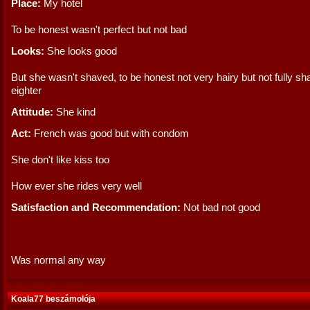
Place:
My hotel
To be honest wasn't perfect but not bad
Looks:
She looks good
But she wasn't shaved, to be honest not very hairy but not fully s
eighter
Attitude:
She kind
Act:
French was good but with condom
She don't like kiss too
How ever she rides very well
Satisfaction and Recommendation:
Not bad not good
Was normal any way
Koala77 beszámolója