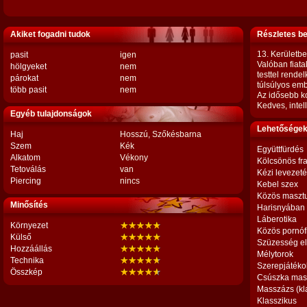
Akiket fogadni tudok
Részletes b
13. Kerületbe
pasit
igen
Valóban fiata
hölgyeket
nem
testtel rendel
párokat
nem
túlsúlyos em
több pasit
nem
Az idősebb k
Kedves, intel
Egyéb tulajdonságok
Lehetőségek,
Haj
Hosszú, Szőkésbarna
Szem
Kék
Együttfürdés
Alkatom
Vékony
Kölcsönös fr
Tetoválás
van
Kézi levezet
Piercing
nincs
Kebel szex
Közös maszt
Minősítés
Harisnyában
Láberotika
Környezet
Közös pornóf
Külső
Szüzesség el
Hozzáállás
Mélytorok
Technika
Szerepjátéko
Összkép
Csúszka mas
Masszázs (kl
Klasszikus