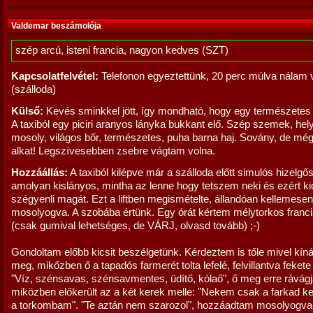
Valdemar beszámolója
szép arcú, isteni francia, nagyon kedves (SZT)
Kapcsolatfelvétel:
Telefonon egyeztettünk, 20 perc múlva nálam v
(szálloda)
Külső:
Kevés sminkkel jött, így mondható, hogy egy természetes
A taxiból egy piciri aranyos lányka bukkant elő. Szép szemek, hel
mosoly, világos bőr, természetes, puha barna haj. Sovány, de mé
alkat! Legszívesebben zsebre vágtam volna.
Hozzáállás:
A taxiból kilépve már a szálloda előtt simulós hizelgős
amolyan kislányos, mintha az lenne hogy tetszem neki és ezért ki
szégyenli magát. Ezt a liftben megismételte, állandóan kellemesen
mosolyogva. A szobába értünk. Egy órát kértem mélytorkos franci
(csak gumival lehetséges, de VÁRJ, olvasd tovább) ;-)
Gondoltam előbb kicsit beszélgetünk. Kérdeztem is tőle mivel kín
meg, mikőzben ő a tapadós farmerét tolta lefelé, felvillantva fekete 
"Víz, szénsavas, szénsavmentes, üdítő, kólaő", ő meg erre rávágj
miközben előkerült az a két kerek melle: "Nekem csak a farkad ke
a torkombam". "Te aztán nem szarozol", hozzáadtam mosolyogva