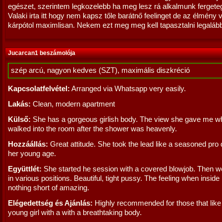
egészet, szerintem legkozelebb ha meg lesz rá alkalmunk fergete
Valaki irta itt hogy nem kapsz tőle barátnő feelinget de az élmény 
kárpótol maximlisan. Nekem ezt meg meg kell tapasztalni legaláb
Jucarcan1 beszámolója
szép arcú, nagyon kedves (SZT), maximális diszkréció
Kapcsolatfelvétel:
Arranged via Whatsapp very easily.
Lakás:
Clean, modern apartment
Külső:
She has a gorgeous girlish body. The view she gave me w
walked into the room after the shower was heavenly.
Hozzáállás:
Great attitude. She took the lead like a seasoned pro 
her young age.
Együttlét:
She started he session with a covered blowjob. Then 
in various positions. Beautiful, tight pussy. The feeling when insid
nothing short of amazing.
Elégedettség és Ajánlás:
Highly recommended for those that like 
young girl with a with a breathtaking body.