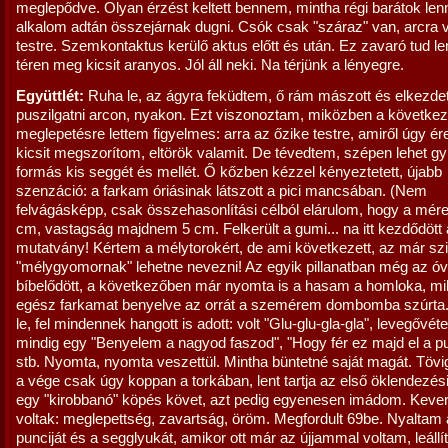
meglepődve. Olyan érzést keltett bennem, mintha régi barátok len
alkalom adtán összejárnak dugni. Csók csak "száraz" van, arcra 
testre. Szemkontaktus kerülő aktus előtt és után. Ez zavaró tud l
téren meg kicsit aranyos. Jól áll neki. Na térjünk a lényegre.
Együttlét:
Ruha le, az ágyra feküdtem, ő rám mászott és elkezdet
puszilgatni arcon, nyakon. Ezt viszonoztam, miközben a követke
meglepetésre lettem figyelmes: arra az őzike testre, amiről úgy é
kicsit megszorítom, eltörök valamit. De tévedtem, szépen lehet gy
formás kis seggét és mellét. Ő kőzben kézzel kényeztetett, újabb
szenzáció: a farkam óriásinak látszott a pici mancsában. (Nem
felvágásképp, csak összehasonlítási célból elárulom, hogy a mér
cm, vastagság majdnem 5 cm. Felkerült a gumi... na itt kezdődött 
mutatvány! Kértem a mélytorokért, de ami következett, az már szi
"mélygyomornak" lehetne nevezni! Az egyik pillanatban még az óv
bíbelődött, a következőben már nyomta is a hasam a homloka, m
egész farkamat benyelve az orrát a szemérem dombomba szúrta. L
le, fel mindennek hangott is adott: volt "Glu-glu-gla-gla", levegővéte
mindig egy "Benyelem a nagyod faszod", "Hogy fér ez majd el a 
stb. Nyomta, nyomta veszettül. Mintha büntetné saját magát. Tövi
a vége csak úgy koppan a torkában, lent tartja az első öklendezési
egy "kirobbanó" köpés követ, azt pedig egyenesen imádom. Kever
voltak: meglepettség, zavartság, öröm. Megfordult 69be. Nyaltam a
punciját és a segglyukát, amikor ott már az újjammal voltam, leállít