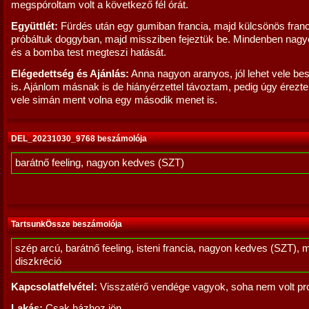
megspóroltam volt a következő fél órát.
Együttlét:
Fürdés után egy gumiban francia, majd külcsönös franc
próbáltuk doggyban, majd missziben fejeztük be. Mindenben nag
és a bomba test megteszi hatását.
Elégedettség és Ajánlás:
Anna nagyon aranyos, jól lehet vele bes
is. Ajánlom másnak is de hiányérzettel távoztam, pedig úgy érezt
vele simán ment volna egy második menet is.
DEL_20231030_9768 beszámolója
barátnő feeling, nagyon kedves (SZT)
TartsunkÖssze beszámolója
szép arcú, barátnő feeling, isteni francia, nagyon kedves (SZT), 
diszkréció
Kapcsolatfelvétel:
Visszatérő vendége vagyok, soha nem volt pr
Lakás:
Csak házhoz jön.