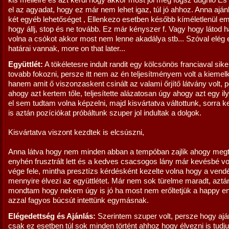
kis melleire és azt kérdi hogy akkor most jól meg fogsz dugniő És 
el az agyadat, hogy ez már nem lehet igaz, túl jó ahhoz. Anna ajánlo
két egyéb lehetőséget , Ellenkezo esetben később kíméletlenül e
hogy állj, stop és ne tovább. Ez már kényszer f. Vagy hogy látod h
volna a csókot akkor most nem lenne akadálya stb... Szóval elég 
határai vannak, more on that later...
Együttlét:
A tökéletesre indult randit egy kölcsönös franciaval sike
tovabb fokozni, persze itt nem az én teljesítményem volt a kiemel
hanem amit ő viszonzaskent csinált az valami őrjítő látvány volt, 
ahogy azt kertem tőle, teljesítette alázatosan úgy ahogy azt egy il
el sem tudtam volna képzelni, majd kisvártatva váltottunk, sorra k
is aztán pozíciókat próbáltunk szuper jol indultak a dolgok.
Kisvártatva viszont kezdtek is elcsúszni,
Anna látva hogy nem minden abban a tempóban zajlik ahogy meg
enyhén frusztrált lett és a kedves csacsogos lány már kevésbé vo
vége fele, mintha presztízs kérdésként kezelte volna hogy a vend
mennyire élvezi az együttlétet. Már nem sok türelme maradt, aztá
mondtam hogy nekem úgy is jó ha most nem erőltetjük a happy en
azzal fagyos búcsút intettünk egymásnak.
Elégedettség és Ajánlás:
Szerintem szuper volt, persze hogy ajá
csak ez esetben túl sok minden történt ahhoz hogy élvezni is tudj