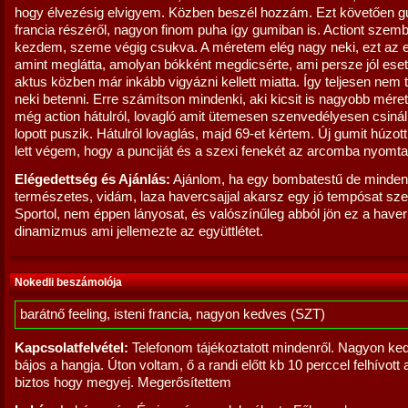
hogy élvezésig elvigyem. Közben beszél hozzám. Ezt követően 
francia részéről, nagyon finom puha így gumiban is. Actiont szemb
kezdem, szeme végig csukva. A méretem elég nagy neki, ezt az e
amint meglátta, amolyan bókként megdicsérte, ami persze jól eset
aktus közben már inkább vigyázni kellett miatta. Így teljesen nem
neki betenni. Erre számítson mindenki, aki kicsit is nagyobb méret
még action hátulról, lovagló amit ütemesen szenvedélyesen csiná
lopott puszik. Hátulról lovaglás, majd 69-et kértem. Új gumit húzott
lett végem, hogy a punciját és a szexi fenekét az arcomba nyomta
Elégedettség és Ajánlás:
Ajánlom, ha egy bombatestű de minden
természetes, vidám, laza havercsajjal akarsz egy jó tempósat sze
Sportol, nem éppen lányosat, és valószínűleg abból jön ez a haver 
dinamizmus ami jellemezte az együttlétet.
Nokedli beszámolója
barátnő feeling, isteni francia, nagyon kedves (SZT)
Kapcsolatfelvétel:
Telefonom tájékoztatott mindenről. Nagyon ke
bájos a hangja. Úton voltam, ő a randi előtt kb 10 perccel felhívott 
biztos hogy megyej. Megerősítettem