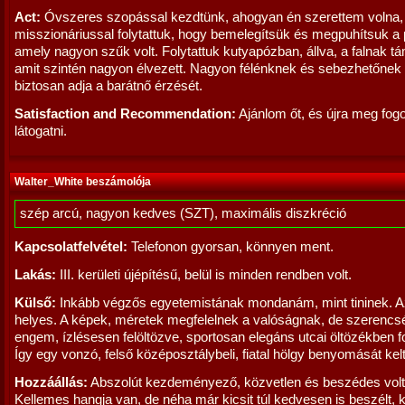
Act:
Óvszeres szopással kezdtünk, ahogyan én szerettem volna,
misszionáriussal folytattuk, hogy bemelegítsük és megpuhítsuk a p
amely nagyon szűk volt. Folytattuk kutyapózban, állva, a falnak t
amit szintén nagyon élvezett. Nagyon félénknek és sebezhetőnek 
biztosan adja a barátnő érzését.
Satisfaction and Recommendation:
Ajánlom őt, és újra meg fo
látogatni.
Walter_White beszámolója
szép arcú, nagyon kedves (SZT), maximális diszkréció
Kapcsolatfelvétel:
Telefonon gyorsan, könnyen ment.
Lakás:
III. kerületi újépítésű, belül is minden rendben volt.
Külső:
Inkább végzős egyetemistának mondanám, mint tininek. Az
helyes. A képek, méretek megfelelnek a valóságnak, de szerencs
engem, ízlésesen felöltözve, sportosan elegáns utcai öltözékben f
Így egy vonzó, felső középosztálybeli, fiatal hölgy benyomását kelt
Hozzáállás:
Abszolút kezdeményező, közvetlen és beszédes volt
Kellemes hangja van, de néha már kicsit túl kedvesen is beszélt, 