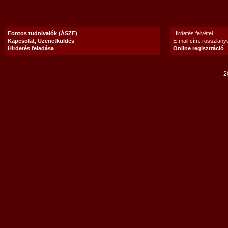
Fontos tudnivalók (ÁSZF)
Hirdetés felvétel
Kapcsolat, Üzenetküldés
E-mail cím: rosszlan
Hirdetés feladása
Online regisztráció
2