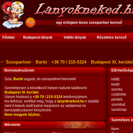
Főoldal
Budapesti lányok
Vidéki lányok
Részletes kereső
Szexpartner
Barbi
+36 70 / 215-5324
Budapest XI. kerület
Bemutatkozásom
Elérhetősé
Szia,
Barbi
vagyok, és szexpartnert keresek!
hétfő:
kedd:
Személyesen a következő helyen tudunk találkozni:
szerda:
Budapest XI. kerület
.
csütörtök:
Várom hívásod a
+36 70 / 215-5324
telefonszámon.
péntek:
Ha felhívsz, említsd meg, hogy a
lanyokneked.hu
-n találtál
szombat:
rám! A képek alatt tudod megnézni az adataimat és
vasárnap:
bemutatkozásom! Köszönöm.
Nem megyek házhoz.
Személyes i
Méreteim
Nem