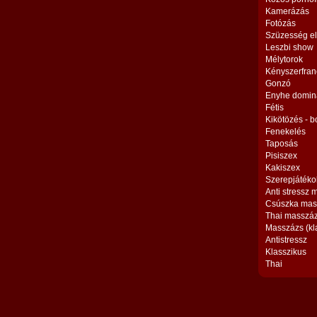
Kamerázás
Fotózás
Szüzesség el
Leszbi show
Mélytorok
Kényszerfran
Gonzó
Enyhe domin
Fétis
Kikötözés - 
Fenekelés
Taposás
Pisiszex
Kakiszex
Szerepjátéko
Anti stressz
Csúszka mas
Thai masszá
Masszázs (kl
Antistressz
Klasszikus
Thai