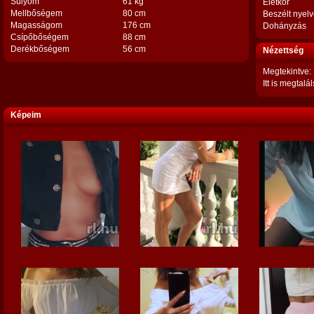
Súlyom
61 kg
Életkor
Mellbőségem
80 cm
Beszélt nyel
Magasságom
176 cm
Dohányzás
Csípőbőségem
88 cm
Derékbőségem
56 cm
Nézettség
Megtekintve:
Itt is megtalál
Képeim