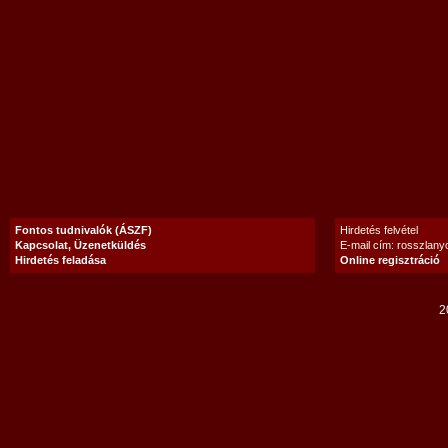
Fontos tudnivalók (ÁSZF)
Hirdetés felvétel
Kapcsolat, Üzenetküldés
E-mail cím: rosszlan
Hirdetés feladása
Online regisztráció
2