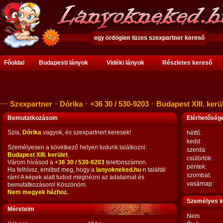
Főoldal
Budapesti lányok
Vidéki lányok
Részletes kereső
Szexpartner
Dórika
+36 30 / 530-9203
Budapest XIII. kerü
Bemutatkozásom
Elérhetősé
Szia,
Dórika
vagyok, és szexpartnert keresek!
hétfő:
kedd:
Személyesen a következő helyen tudunk találkozni:
szerda:
Budapest XIII. kerület
.
csütörtök:
Várom hívásod a
+36 30 / 530-9203
telefonszámon.
péntek:
Ha felhívsz, említsd meg, hogy a
lanyokneked.hu
-n találtál
szombat:
rám! A képek alatt tudod megnézni az adataimat és
vasárnap:
bemutatkozásom! Köszönöm.
Nem megyek házhoz.
Személyes i
Méreteim
Nem