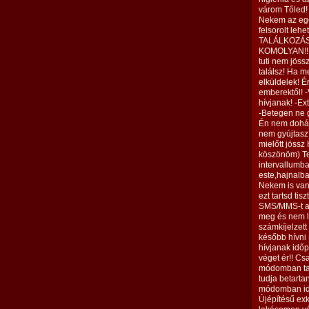
várom Tőled! 
Nekem az egé
felsorolt lehe
TALÁLKOZÁS
KOMOLYAN!!!!!
tuti nem jössz
találsz! Ha m
elküldelek! É
emberektől! -
hívjanak! -Ex
-Betegen ne 
Én nem dohán
nem gyújtasz 
mielőtt jössz
köszönöm) Te
intervallumb
este,hajnalb
Nekem is van
ezt tartsd ti
SMS/MMS-t au
meg és nem l
számkíjelzett
később hívni 
hívjanak időp
véget ér!! Cs
módomban talá
tudja betarta
módomban idő
Újépítésű ex