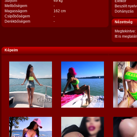
Súlyom
49 kg
Életkor
Mellbőségem
-
Beszélt nyel
Magasságom
162 cm
Dohányzás
Csípőbőségem
-
Derékbőségem
-
Nézettség
Megtekintve:
Itt is megtalál
Képeim