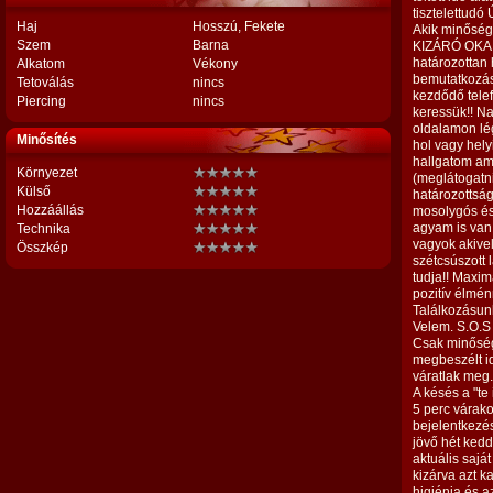
tisztelettudó
Haj
Hosszú, Fekete
Akik minősé
Szem
Barna
KIZÁRÓ OKAI
határozottan 
Alkatom
Vékony
bemutatkozás
Tetoválás
nincs
kezdődő tele
Piercing
nincs
keressük!! N
oldalamon lég
Minősítés
hol vagy hely
hallgatom ami
Környezet
(meglátogatn
Külső
határozottsá
Hozzáállás
mosolygós és
agyam is van,
Technika
vagyok akivel
Összkép
szétcsúszott 
tudja!! Maxi
pozitív élmén
Találkozásunk
Velem. S.O.S 
Csak minőség
megbeszélt i
váratlak meg.
A késés a "te
5 perc várako
bejelentkezé
jövő hét kedd
aktuális sajá
kizárva azt k
higiénia és a