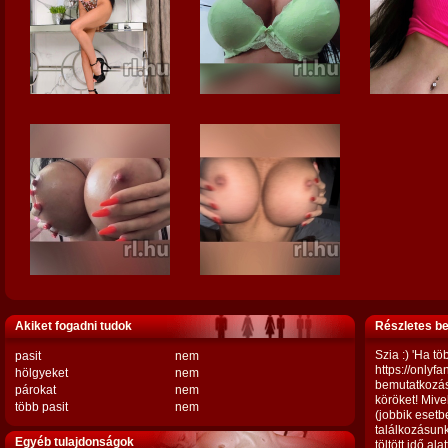
Akiket fogadni tudok
Részletes b
Szia :) 'Ha tö
pasit
nem
https://onlyf
hölgyeket
nem
bemutatkozáso
párokat
nem
köröket! Mive
több pasit
nem
(jobbik esetb
találkozásunk
Egyéb tulajdonságok
töltött idő a