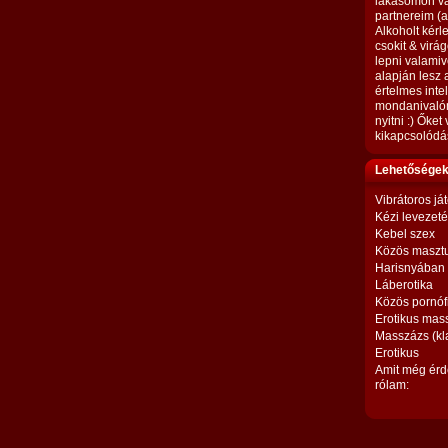
lakásomon vá
partnereim (a
Alkoholt kér
csokit & virá
lepni valamiv
alapján lesz 
értelmes inte
mondanivalóm
nyitni :) Őke
kikapcsolódás
Lehetőségek,
Vibrátoros já
Kézi levezet
Kebel szex
Közös maszt
Harisnyában
Láberotika
Közös pornóf
Erotikus mas
Masszázs (kl
Erotikus
Amit még érd
rólam: