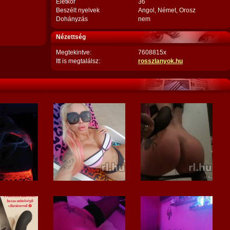
Életkor
36
Beszélt nyelvek
Angol, Német, Orosz
Dohányzás
nem
Nézettség
Megtekintve:
7608815x
Itt is megtalálsz:
rosszlanyok.hu