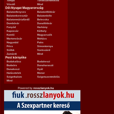
Tompa
Törökszentmiklós
Vésztő
Mind
Dél-Nyugat Magyarország
Balatonfenyves
Balatonföldvár
Balatonkeresztúr
Balatonlelle
Balatonmáriafürdő
Belecska
Dombóvár
Dunaföldvár
Fonyód
Harkány
Kaposvár
Kéthely
Komló
Magyarszék
Martonvásár
Mohács
Nagyatád
Paks
Pécs
Simontornya
Siófok
Szekszárd
Zamárdi
Mind
Pest környéke
Budakalász
Budakeszi
Budaörs
Dunaharaszti
Dunakeszi
Gyál
Halásztelek
Monor
Szigethalom
Szigetszentmiklós
Mind
Powered by
rosszlanyok.hu