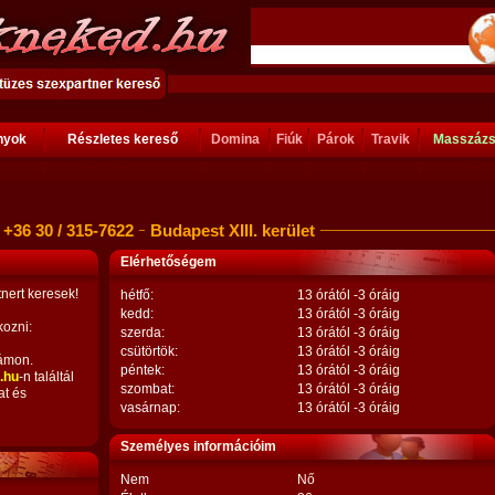
ányok
Részletes kereső
Domina
Fiúk
Párok
Travik
Masszáz
+36 30 / 315-7622
Budapest XIII. kerület
Elérhetőségem
nert keresek!
hétfő:
13 órától -3 óráig
kedd:
13 órától -3 óráig
kozni:
szerda:
13 órától -3 óráig
csütörtök:
13 órától -3 óráig
ámon.
péntek:
13 órától -3 óráig
.hu
-n találtál
szombat:
13 órától -3 óráig
at és
vasárnap:
13 órától -3 óráig
Személyes információim
Nem
Nő