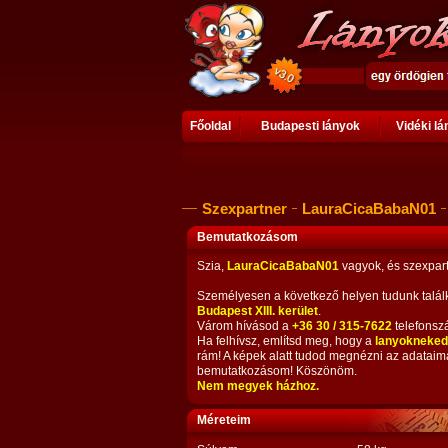
Főoldal
Budapesti lányok
Vidéki l
Szexpartner
LauraCicaBabaN01
Bemutatkozásom
Szia,
LauraCicaBabaN01
vagyok, és szexpart
Személyesen a következő helyen tudunk talál
Budapest XIII. kerület
.
Várom hívásod a
+36 30 / 315-7622
telefonsz
Ha felhívsz, említsd meg, hogy a
lanyokneked
rám! A képek alatt tudod megnézni az adataim
bemutatkozásom! Köszönöm.
Nem megyek házhoz.
Méreteim