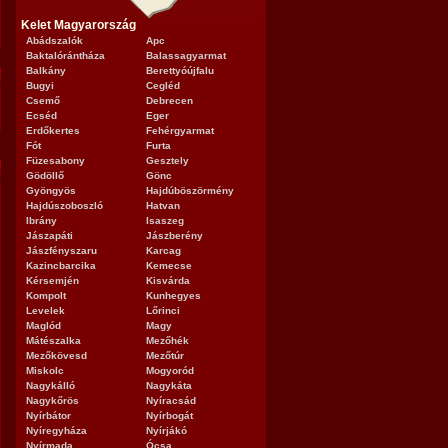
Kelet Magyarország
Abádszalók
Apc
Baktalórántháza
Balassagyarmat
Balkány
Berettyóújfalu
Bugyi
Cegléd
Csemő
Debrecen
Ecséd
Eger
Erdőkertes
Fehérgyarmat
Fót
Furta
Füzesabony
Gesztely
Gödöllő
Gönc
Gyöngyös
Hajdúböszörmény
Hajdúszoboszló
Hatvan
Ibrány
Isaszeg
Jászapáti
Jászberény
Jászfényszaru
Karcag
Kazincbarcika
Kemecse
Kérsemjén
Kisvárda
Kompolt
Kunhegyes
Levelek
Lőrinci
Maglód
Magy
Mátészalka
Mezőhék
Mezőkövesd
Mezőtúr
Miskolc
Mogyoród
Nagykálló
Nagykáta
Nagykőrös
Nyíracsád
Nyírbátor
Nyírbogát
Nyíregyháza
Nyírjákó
Nyírmada
Ócsa