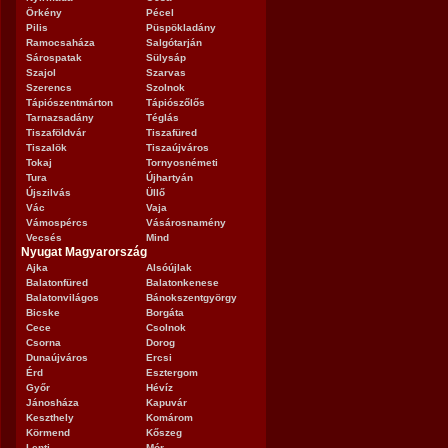
Örkény
Pécel
Pilis
Püspökladány
Ramocsaháza
Salgótarján
Sárospatak
Sülysáp
Szajol
Szarvas
Szerencs
Szolnok
Tápiószentmárton
Tápiószőlős
Tarnazsadány
Téglás
Tiszaföldvár
Tiszafüred
Tiszalök
Tiszaújváros
Tokaj
Tornyosnémeti
Tura
Újhartyán
Újszilvás
Üllő
Vác
Vaja
Vámospércs
Vásárosnamény
Vecsés
Mind
Nyugat Magyarország
Ajka
Alsóújlak
Balatonfüred
Balatonkenese
Balatonvilágos
Bánokszentgyörgy
Bicske
Borgáta
Cece
Csolnok
Csorna
Dorog
Dunaújváros
Ercsi
Érd
Esztergom
Győr
Hévíz
Jánosháza
Kapuvár
Keszthely
Komárom
Körmend
Kőszeg
Lenti
Mór