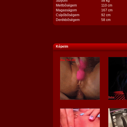
Súlyom
58 kg
Mellbőségem
110 cm
Magasságom
167 cm
Csípőbőségem
92 cm
Derékbőségem
58 cm
Képeim