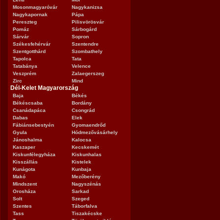
Mosonmagyaróvár
Nagykanizsa
Nagykapornak
Pápa
Pereszteg
Pilisvörösvár
Pomáz
Sárbogárd
Sárvár
Sopron
Székesfehérvár
Szentendre
Szentgotthárd
Szombathely
Tapolca
Tata
Tatabánya
Velence
Veszprém
Zalaegerszeg
Zirc
Mind
Dél-Kelet Magyarország
Baja
Békés
Békéscsaba
Bordány
Csanádapáca
Csongrád
Dabas
Elek
Fábiánsebestyén
Gyomaendrőd
Gyula
Hódmezővásárhely
Jánoshalma
Kalocsa
Kaszaper
Kecskemét
Kiskunfélegyháza
Kiskunhalas
Kisszállás
Kistelek
Kunágota
Kunbaja
Makó
Mezőberény
Mindszent
Nagyszénás
Orosháza
Sarkad
Solt
Szeged
Szentes
Táborfalva
Tass
Tiszakécske