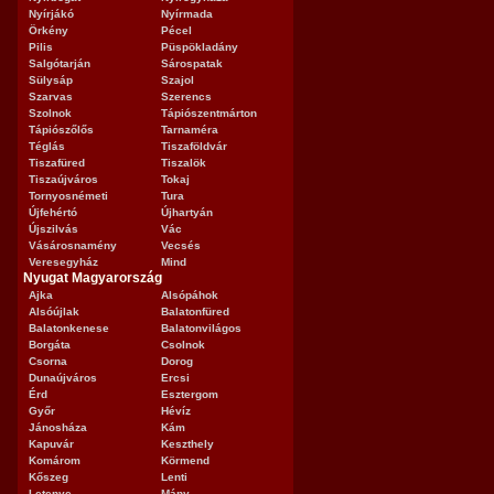
Nyírjákó
Nyírmada
Örkény
Pécel
Pilis
Püspökladány
Salgótarján
Sárospatak
Sülysáp
Szajol
Szarvas
Szerencs
Szolnok
Tápiószentmárton
Tápiószőlős
Tarnaméra
Téglás
Tiszaföldvár
Tiszafüred
Tiszalök
Tiszaújváros
Tokaj
Tornyosnémeti
Tura
Újfehértó
Újhartyán
Újszilvás
Vác
Vásárosnamény
Vecsés
Veresegyház
Mind
Nyugat Magyarország
Ajka
Alsópáhok
Alsóújlak
Balatonfüred
Balatonkenese
Balatonvilágos
Borgáta
Csolnok
Csorna
Dorog
Dunaújváros
Ercsi
Érd
Esztergom
Győr
Hévíz
Jánosháza
Kám
Kapuvár
Keszthely
Komárom
Körmend
Kőszeg
Lenti
Letenye
Mány