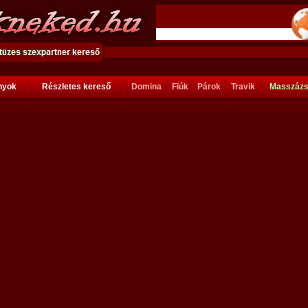
ányok
Részletes kereső
Domina
Fiúk
Párok
Travik
Masszáz