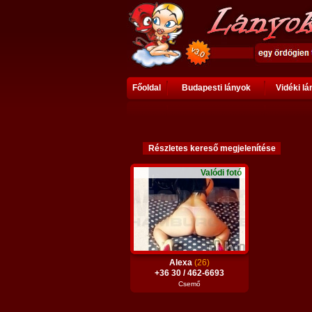
Főoldal
Budapesti lányok
Vidéki l
Valódi fotó
Alexa
(26)
+36 30 / 462-6693
Csemő