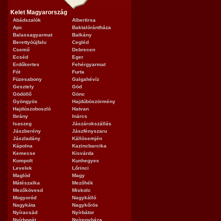
Kelet Magyarország
Abádszalók
Albertirsa
Apc
Baktalórántháza
Balassagyarmat
Balkány
Berettyóújfalu
Cegléd
Csemő
Debrecen
Ecséd
Eger
Erdőkertes
Fehérgyarmat
Fót
Furta
Füzesabony
Galgahévíz
Gesztely
Göd
Gödöllő
Gönc
Gyöngyös
Hajdúböszörmény
Hajdúszoboszló
Hatvan
Ibrány
Inárcs
Isaszeg
Jászárokszállás
Jászberény
Jászfényszaru
Jászladány
Kállósemjén
Kápolna
Kazincbarcika
Kemecse
Kisvárda
Kompolt
Kunhegyes
Levelek
Lőrinci
Maglód
Magy
Mátészalka
Mezőhék
Mezőkövesd
Miskolc
Mogyoród
Nagykálló
Nagykáta
Nagykőrös
Nyíracsád
Nyírbátor
Nyírbogát
Nyíregyháza