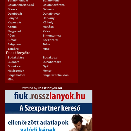
Balatonföldvár
Balatonlelle
Balatonmáriafürdő
Balatonszárszó
Bikács
Dalmand
Dombóvár
Dunaföldvár
Fonyód
Harkány
Kaposvár
Kéthely
Komló
Mohács
Nagyatád
Paks
Pécs
Simontornya
Siófok
Szekszárd
Szigetvár
Tolna
Zamárdi
Mind
Pest környéke
Budakalász
Budakeszi
Budaörs
Dunaharaszti
Dunakeszi
Gyál
Halásztelek
Monor
Szigethalom
Szigetszentmiklós
Mind
Powered by
rosszlanyok.hu