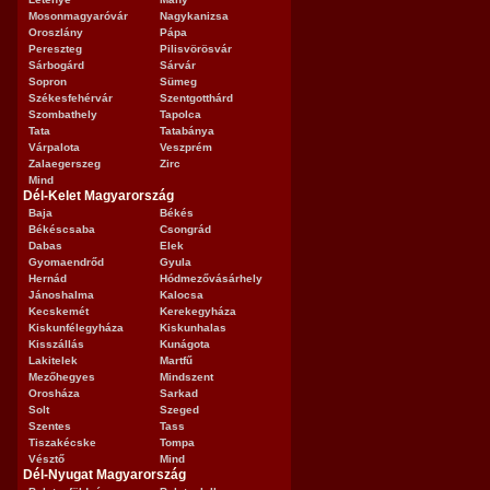
Mosonmagyaróvár
Nagykanizsa
Oroszlány
Pápa
Pereszteg
Pilisvörösvár
Sárbogárd
Sárvár
Sopron
Sümeg
Székesfehérvár
Szentgotthárd
Szombathely
Tapolca
Tata
Tatabánya
Várpalota
Veszprém
Zalaegerszeg
Zirc
Mind
Dél-Kelet Magyarország
Baja
Békés
Békéscsaba
Csongrád
Dabas
Elek
Gyomaendrőd
Gyula
Hernád
Hódmezővásárhely
Jánoshalma
Kalocsa
Kecskemét
Kerekegyháza
Kiskunfélegyháza
Kiskunhalas
Kisszállás
Kunágota
Lakitelek
Martfű
Mezőhegyes
Mindszent
Orosháza
Sarkad
Solt
Szeged
Szentes
Tass
Tiszakécske
Tompa
Vésztő
Mind
Dél-Nyugat Magyarország