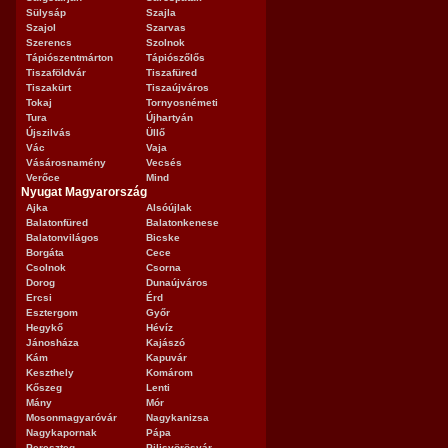
Sülysáp
Szajla
Szajol
Szarvas
Szerencs
Szolnok
Tápiószentmárton
Tápiószőlős
Tiszaföldvár
Tiszafüred
Tiszakürt
Tiszaújváros
Tokaj
Tornyosnémeti
Tura
Újhartyán
Újszilvás
Üllő
Vác
Vaja
Vásárosnamény
Vecsés
Verőce
Mind
Nyugat Magyarország
Ajka
Alsóújlak
Balatonfüred
Balatonkenese
Balatonvilágos
Bicske
Borgáta
Cece
Csolnok
Csorna
Dorog
Dunaújváros
Ercsi
Érd
Esztergom
Győr
Hegykő
Hévíz
Jánosháza
Kajászó
Kám
Kapuvár
Keszthely
Komárom
Kőszeg
Lenti
Mány
Mór
Mosonmagyaróvár
Nagykanizsa
Nagykapornak
Pápa
Pereszteg
Pilisvörösvár