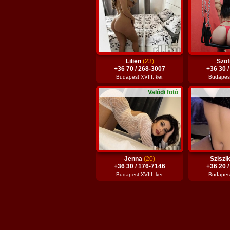
Lilien
(23)
Szof
+36 70 / 268-3007
+36 30 
Budapest XVIII. ker.
Budapest 
Valódi fotó
Jenna
(20)
Sziszi
+36 30 / 176-7146
+36 20 
Budapest XVIII. ker.
Budapest 