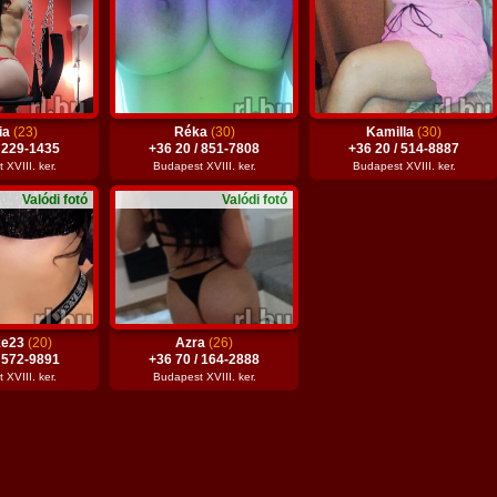
ia
(23)
Réka
(30)
Kamilla
(30)
/ 229-1435
+36 20 / 851-7808
+36 20 / 514-8887
XVIII. ker.
Budapest XVIII. ker.
Budapest XVIII. ker.
Valódi fotó
Valódi fotó
ke23
(20)
Azra
(26)
/ 572-9891
+36 70 / 164-2888
XVIII. ker.
Budapest XVIII. ker.