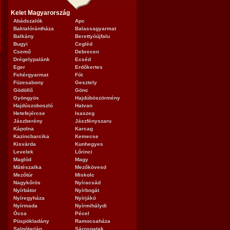
Kelet Magyarország
Abádszalók
Apc
Baktalórántháza
Balassagyarmat
Balkány
Berettyóújfalu
Bugyi
Cegléd
Csemő
Debrecen
Drégelypalánk
Ecséd
Eger
Erdőkertes
Fehérgyarmat
Fót
Füzesabony
Gesztely
Gödöllő
Gönc
Gyöngyös
Hajdúböszörmény
Hajdúszoboszló
Hatvan
Hetefejércse
Isaszeg
Jászberény
Jászfényszaru
Kápolna
Karcag
Kazincbarcika
Kemecse
Kisvárda
Kunhegyes
Levelek
Lőrinci
Maglód
Magy
Mátészalka
Mezőkövesd
Mezőtúr
Miskolc
Nagykőrös
Nyíracsád
Nyírbátor
Nyírbogát
Nyíregyháza
Nyírjákó
Nyírmada
Nyírmihálydi
Ócsa
Pécel
Püspökladány
Ramocsaháza
Salgótarján
Sárospatak