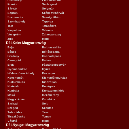
Pomáz
Sárbogárd
Sárvár
Solymár
Sopron
Székesfehérvár
Szentendre
Szentgotthárd
Szombathely
Tapolca
Tata
Tatabánya
Várpalota
Velence
Veszprém
Zalaegerszeg
Zirc
Mind
Dél-Kelet Magyarország
Baja
Balotaszállás
Békés
Békéscsaba
Bordány
Csanádapáca
Csongrád
Dabas
Elek
Fábiánsebestyén
Gyomaendrőd
Gyula
Hódmezővásárhely
Kaszaper
Kecskemét
Kiskunfélegyháza
Kiskunhalas
Kisszállás
Kistelek
Kunágota
Kunbaja
Kunszentmiklós
Makó
Mezőberény
Nagyszénás
Orosháza
Sarkad
Solt
Szeged
Szentes
Táborfalva
Tass
Tiszakécske
Tompa
Vésztő
Mind
Dél-Nyugat Magyarország