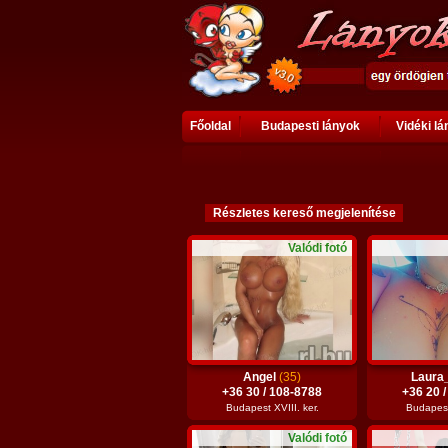
Főoldal
Budapesti lányok
Vidéki l
Valódi fotó
Angel
(35)
Laura
+36 30 / 108-8788
+36 20 
Budapest XVIII. ker.
Budapest 
Valódi fotó