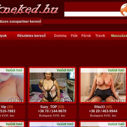
ányok
Részletes kereső
Domina
Fiúk
Párok
Travik
Masszáz
Valódi fotó
Valódi fotó
Valódi fotó
_Vip
(30)
Suzy_TOP
(53)
Rita33
(40)
/ 510-7883
+36 70 / 144-9670
+36 20 / 463-9944
XVIII. ker.
Budapest XVIII. ker.
Budapest XVIII. ker.
Valódi fotó
Valódi fotó
Valódi fotó