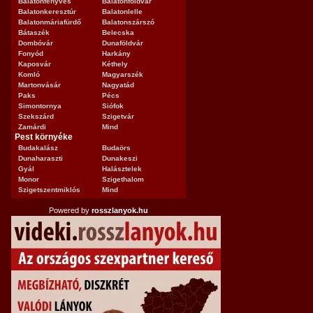
Balatonfenyves
Balatonföldvár
Balatonkeresztúr
Balatonlelle
Balatonmáriafürdő
Balatonszárszó
Bátaszék
Belecska
Dombóvár
Dunaföldvár
Fonyód
Harkány
Kaposvár
Kéthely
Komló
Magyarszék
Martonvásár
Nagyatád
Paks
Pécs
Simontornya
Siófok
Szekszárd
Szigetvár
Zamárdi
Mind
Pest környéke
Budakalász
Budaörs
Dunaharaszti
Dunakeszi
Gyál
Halásztelek
Monor
Szigethalom
Szigetszentmiklós
Mind
Powered by
rosszlanyok.hu