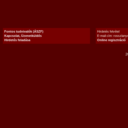
Fontos tudnivalók (ÁSZF)
Hirdetés felvétel
Kapcsolat, Üzenetküldés
E-mail cím: rosszlan
Hirdetés feladása
Online regisztráció
2