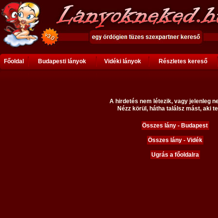
Főoldal
Budapesti lányok
Vidéki lányok
Részletes kereső
A hirdetés nem létezik, vagy jelenleg n
Nézz körül, hátha találsz mást, aki te
Összes lány - Budapest
Összes lány - Vidék
Ugrás a főoldalra