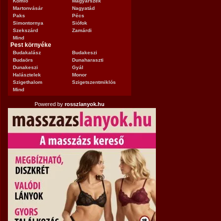
Komló
Magyarszék
Martonvásár
Nagyatád
Paks
Pécs
Simontornya
Siófok
Szekszárd
Zamárdi
Mind
Pest környéke
Budakalász
Budakeszi
Budaörs
Dunaharaszti
Dunakeszi
Gyál
Halásztelek
Monor
Szigethalom
Szigetszentmiklós
Mind
Powered by
rosszlanyok.hu