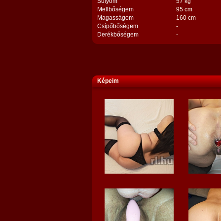
Súlyom
57 kg
Mellbőségem
95 cm
Magasságom
160 cm
Csípőbőségem
-
Derékbőségem
-
Képeim