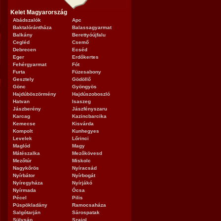
Kelet Magyarország
Abádszalók
Apc
Baktalórántháza
Balassagyarmat
Balkány
Berettyóújfalu
Cegléd
Csemő
Debrecen
Ecséd
Eger
Erdőkertes
Fehérgyarmat
Fót
Furta
Füzesabony
Gesztely
Gödöllő
Gönc
Gyöngyös
Hajdúböszörmény
Hajdúszoboszló
Hatvan
Isaszeg
Jászberény
Jászfényszaru
Karcag
Kazincbarcika
Kemecse
Kisvárda
Kompolt
Kunhegyes
Levelek
Lőrinci
Maglód
Magy
Mátészalka
Mezőkövesd
Mezőtúr
Miskolc
Nagykőrös
Nyíracsád
Nyírbátor
Nyírbogát
Nyíregyháza
Nyírjákó
Nyírmada
Ócsa
Pécel
Pilis
Püspökladány
Ramocsaháza
Salgótarján
Sárospatak
Sülysáp
Szajol