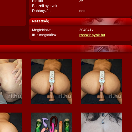
Életkor
36
Beszélt nyelvek
-
Dohányzás
nem
Nézettség
Megtekintve:
304041x
Itt is megtalálsz:
rosszlanyok.hu