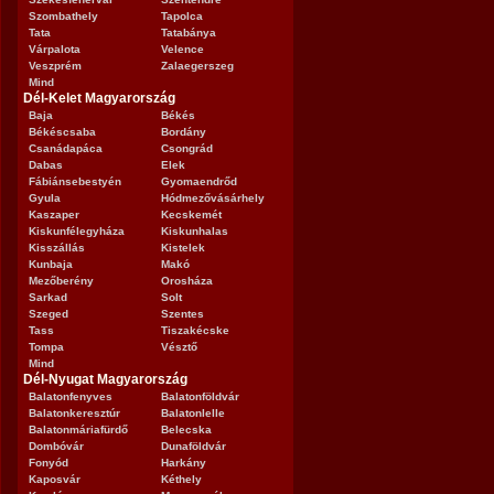
Szombathely
Tapolca
Tata
Tatabánya
Várpalota
Velence
Veszprém
Zalaegerszeg
Mind
Dél-Kelet Magyarország
Baja
Békés
Békéscsaba
Bordány
Csanádapáca
Csongrád
Dabas
Elek
Fábiánsebestyén
Gyomaendrőd
Gyula
Hódmezővásárhely
Kaszaper
Kecskemét
Kiskunfélegyháza
Kiskunhalas
Kisszállás
Kistelek
Kunbaja
Makó
Mezőberény
Orosháza
Sarkad
Solt
Szeged
Szentes
Tass
Tiszakécske
Tompa
Vésztő
Mind
Dél-Nyugat Magyarország
Balatonfenyves
Balatonföldvár
Balatonkeresztúr
Balatonlelle
Balatonmáriafürdő
Belecska
Dombóvár
Dunaföldvár
Fonyód
Harkány
Kaposvár
Kéthely