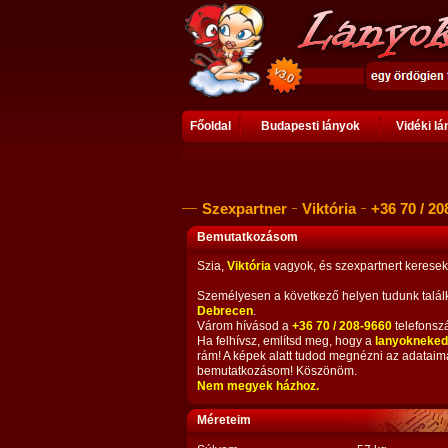
Főoldal
Budapesti lányok
Vidéki l
Szexpartner
Viktória
+36 70 / 20
Bemutatkozásom
Szia,
Viktória
vagyok, és szexpartnert keresek
Személyesen a következő helyen tudunk talál
Debrecen
.
Várom hívásod a
+36 70 / 208-9660
telefonsz
Ha felhívsz, említsd meg, hogy a
lanyokneked
rám! A képek alatt tudod megnézni az adataim
bemutatkozásom! Köszönöm.
Nem megyek házhoz.
Méreteim