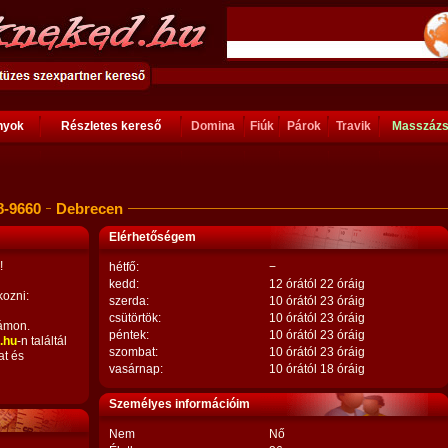
ányok
Részletes kereső
Domina
Fiúk
Párok
Travik
Masszáz
8-9660
Debrecen
Elérhetőségem
!
hétfő:
−
kedd:
12 órától 22 óráig
kozni:
szerda:
10 órától 23 óráig
csütörtök:
10 órától 23 óráig
ámon.
péntek:
10 órától 23 óráig
.hu
-n találtál
szombat:
10 órától 23 óráig
at és
vasárnap:
10 órától 18 óráig
Személyes információim
Nem
Nő