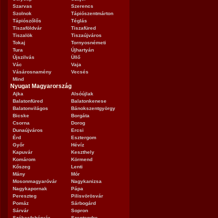
Szarvas
Szerencs
Szolnok
Tápiószentmárton
Tápiószőlős
Téglás
Tiszaföldvár
Tiszafüred
Tiszalök
Tiszaújváros
Tokaj
Tornyosnémeti
Tura
Újhartyán
Újszilvás
Üllő
Vác
Vaja
Vásárosnamény
Vecsés
Mind
Nyugat Magyarország
Ajka
Alsóújlak
Balatonfüred
Balatonkenese
Balatonvilágos
Bánokszentgyörgy
Bicske
Borgáta
Csorna
Dorog
Dunaújváros
Ercsi
Érd
Esztergom
Győr
Hévíz
Kapuvár
Keszthely
Komárom
Körmend
Kőszeg
Lenti
Mány
Mór
Mosonmagyaróvár
Nagykanizsa
Nagykapornak
Pápa
Pereszteg
Pilisvörösvár
Pomáz
Sárbogárd
Sárvár
Sopron
Székesfehérvár
Szentendre