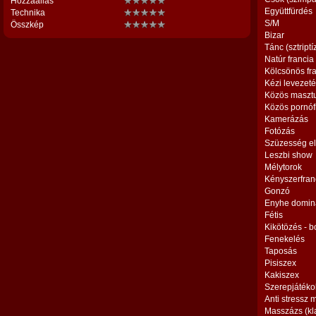
Hozzáállás
Együttfürdés
Technika
S/M
Összkép
Bizar
Tánc (sztriptí
Natúr francia
Kölcsönös fr
Kézi levezet
Közös maszt
Közös pornóf
Kamerázás
Fotózás
Szüzesség el
Leszbi show
Mélytorok
Kényszerfran
Gonzó
Enyhe domin
Fétis
Kikötözés - 
Fenekelés
Taposás
Pisiszex
Kakiszex
Szerepjátéko
Anti stressz
Masszázs (kl