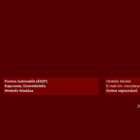
Fontos tudnivalók (ÁSZF)
Hirdetés felvétel
Kapcsolat, Üzenetküldés
E-mail cím: rosszlan
Hirdetés feladása
Online regisztráció
2