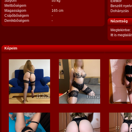
Súlyom
55 kg
Életkor
Mellbőségem
-
Beszélt nyel
Magasságom
165 cm
Dohányzás
Csípőbőségem
-
Derékbőségem
-
Nézettség
Megtekintve:
Itt is megtalál
Képeim