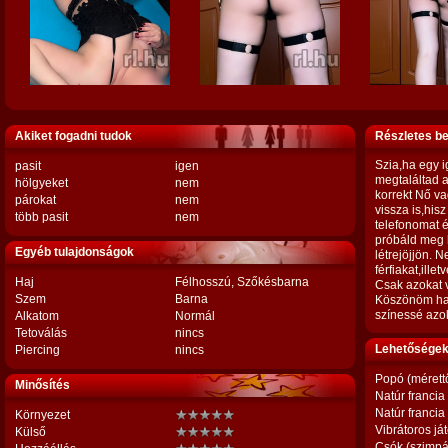
Akiket fogadni tudok
Részletes b
Szia,ha egy 
pasit
igen
megtaláltad 
hölgyeket
nem
korrekt Nő va
párokat
nem
vissza is,his
több pasit
nem
telefonomat 
próbáld meg 
Egyéb tulajdonságok
létrejöjjön. 
férfiakat,ille
Haj
Félhosszú, Szőkésbarna
Csak azokat v
Szem
Barna
Köszönöm ha e
színessé azo
Alkatom
Normál
Tetoválás
nincs
Lehetőségek,
Piercing
nincs
Popó (mérett
Minősítés
Natúr francia
Natúr francia
Környezet
Vibrátoros já
Külső
Csók (szimpá