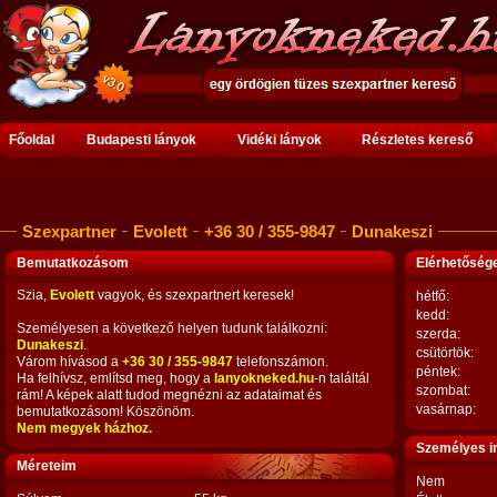
Főoldal
Budapesti lányok
Vidéki lányok
Részletes kereső
Szexpartner
Evolett
+36 30 / 355-9847
Dunakeszi
Bemutatkozásom
Elérhetősé
Szia,
Evolett
vagyok, és szexpartnert keresek!
hétfő:
kedd:
Személyesen a következő helyen tudunk találkozni:
szerda:
Dunakeszi
.
csütörtök:
Várom hívásod a
+36 30 / 355-9847
telefonszámon.
péntek:
Ha felhívsz, említsd meg, hogy a
lanyokneked.hu
-n találtál
szombat:
rám! A képek alatt tudod megnézni az adataimat és
vasárnap:
bemutatkozásom! Köszönöm.
Nem megyek házhoz.
Személyes i
Méreteim
Nem