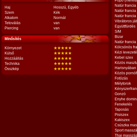
Popó (mérett
Natúr francia
Haj
Hosszú, Egyéb
Natúr francia
Szem
Kék
Natúr francia
Alkatom
Normál
Vibrátoros já
Tetoválás
van
Együttfürdés
Piercing
van
S/M
Bizar
Minősítés
Natúr francia
Kölcsönös fr
Környezet
Kézi levezet
Külső
Kebel szex
Hozzáállás
Közös maszt
Technika
Harisnyában
Összkép
Közös pornóf
Fotózás
Mélytorok
Kényszerfran
Gonzó
Enyhe domin
Fenekelés
Taposás
Pisiszex
Kakiszex
Csúszka mas
Sport massz
Thai masszá