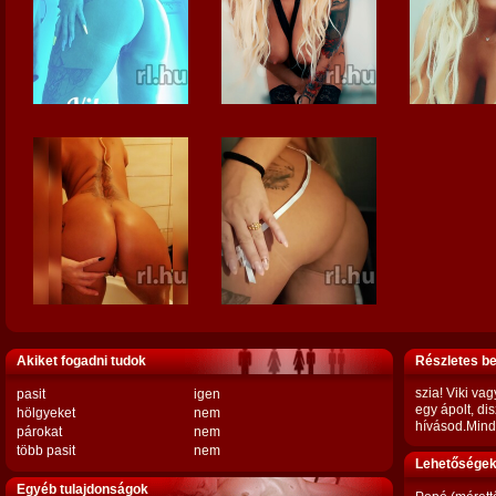
Akiket fogadni tudok
Részletes b
szia! Viki va
pasit
igen
egy ápolt, di
hölgyeket
nem
hívásod.Mind
párokat
nem
több pasit
nem
Lehetőségek,
Egyéb tulajdonságok