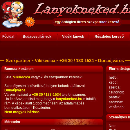
Főoldal
Budapesti lányok
Vidéki lányok
Részletes kereső
Szexpartner
Vikikecica
+36 30 / 133-1534
Dunaújváros
Bemutatkozásom
Elérhetősé
Szia,
Vikikecica
vagyok, és szexpartnert keresek!
hétfő:
kedd:
Személyesen a következő helyen tudunk találkozni:
szerda:
Dunaújváros
.
csütörtök:
Várom hívásod a
+36 30 / 133-1534
telefonszámon.
péntek:
Ha felhívsz, említsd meg, hogy a
lanyokneked.hu
-n találtál
szombat:
rám! A képek alatt tudod megnézni az adataimat és
vasárnap:
bemutatkozásom! Köszönöm.
Nem megyek házhoz.
Személyes i
Méreteim
Nem