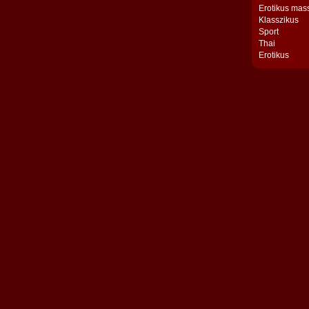
Erotikus mas
Klasszikus
Sport
Thai
Erotikus