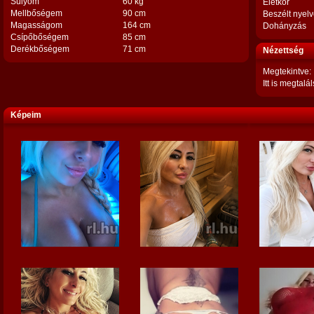
Súlyom
60 kg
Életkor
Mellbőségem
90 cm
Beszélt nyel
Magasságom
164 cm
Dohányzás
Csípőbőségem
85 cm
Derékbőségem
71 cm
Nézettség
Megtekintve:
Itt is megtalál
Képeim