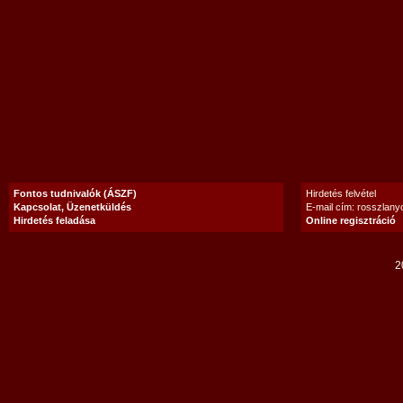
Fontos tudnivalók (ÁSZF)
Hirdetés felvétel
Kapcsolat, Üzenetküldés
E-mail cím: rosszlan
Hirdetés feladása
Online regisztráció
2