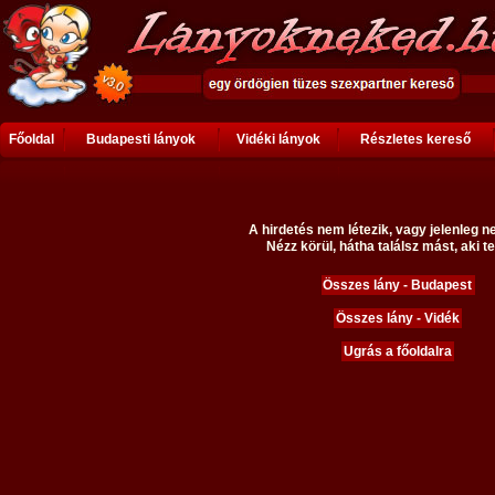
Főoldal
Budapesti lányok
Vidéki lányok
Részletes kereső
A hirdetés nem létezik, vagy jelenleg n
Nézz körül, hátha találsz mást, aki te
Összes lány - Budapest
Összes lány - Vidék
Ugrás a főoldalra