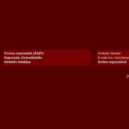
Fontos tudnivalók (ÁSZF)
Hirdetés felvétel
Kapcsolat, Üzenetküldés
E-mail cím: rosszlan
Hirdetés feladása
Online regisztráció
2