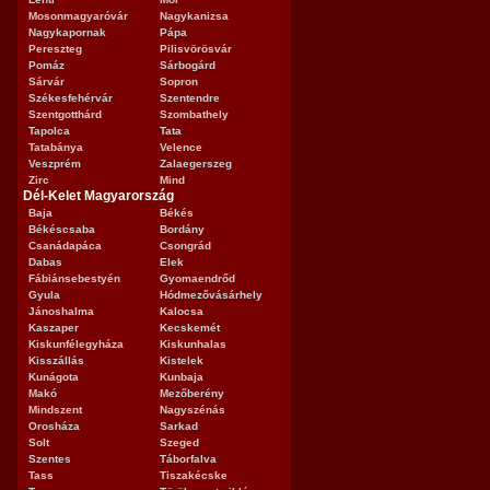
Mosonmagyaróvár
Nagykanizsa
Nagykapornak
Pápa
Pereszteg
Pilisvörösvár
Pomáz
Sárbogárd
Sárvár
Sopron
Székesfehérvár
Szentendre
Szentgotthárd
Szombathely
Tapolca
Tata
Tatabánya
Velence
Veszprém
Zalaegerszeg
Zirc
Mind
Dél-Kelet Magyarország
Baja
Békés
Békéscsaba
Bordány
Csanádapáca
Csongrád
Dabas
Elek
Fábiánsebestyén
Gyomaendrőd
Gyula
Hódmezővásárhely
Jánoshalma
Kalocsa
Kaszaper
Kecskemét
Kiskunfélegyháza
Kiskunhalas
Kisszállás
Kistelek
Kunágota
Kunbaja
Makó
Mezőberény
Mindszent
Nagyszénás
Orosháza
Sarkad
Solt
Szeged
Szentes
Táborfalva
Tass
Tiszakécske