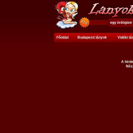
Főoldal
Budapesti lányok
Vidéki l
A hirde
Nézz