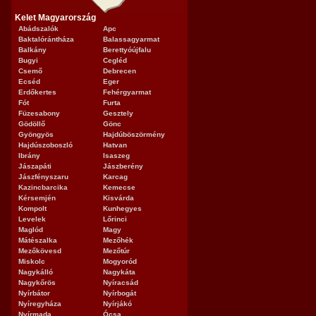
Kelet Magyarország
Abádszalók
Apc
Baktalórántháza
Balassagyarmat
Balkány
Berettyóújfalu
Bugyi
Cegléd
Csemő
Debrecen
Ecséd
Eger
Erdőkertes
Fehérgyarmat
Fót
Furta
Füzesabony
Gesztely
Gödöllő
Gönc
Gyöngyös
Hajdúböszörmény
Hajdúszoboszló
Hatvan
Ibrány
Isaszeg
Jászapáti
Jászberény
Jászfényszaru
Karcag
Kazincbarcika
Kemecse
Kérsemjén
Kisvárda
Kompolt
Kunhegyes
Levelek
Lőrinci
Maglód
Magy
Mátészalka
Mezőhék
Mezőkövesd
Mezőtúr
Miskolc
Mogyoród
Nagykálló
Nagykáta
Nagykőrös
Nyíracsád
Nyírbátor
Nyírbogát
Nyíregyháza
Nyírjákó
Nyírmada
Ócsa