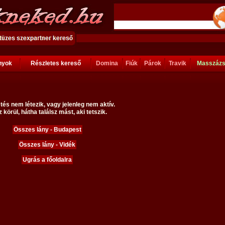
ányok
Részletes kereső
Domina
Fiúk
Párok
Travik
Masszáz
tés nem létezik, vagy jelenleg nem aktív.
 körül, hátha találsz mást, aki tetszik.
Összes lány - Budapest
Összes lány - Vidék
Ugrás a főoldalra