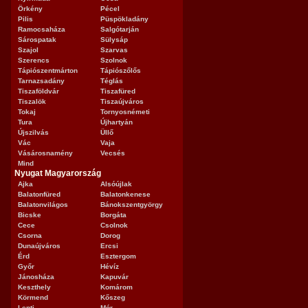
Örkény
Pécel
Pilis
Püspökladány
Ramocsaháza
Salgótarján
Sárospatak
Sülysáp
Szajol
Szarvas
Szerencs
Szolnok
Tápiószentmárton
Tápiószőlős
Tarnazsadány
Téglás
Tiszaföldvár
Tiszafüred
Tiszalök
Tiszaújváros
Tokaj
Tornyosnémeti
Tura
Újhartyán
Újszilvás
Üllő
Vác
Vaja
Vásárosnamény
Vecsés
Mind
Nyugat Magyarország
Ajka
Alsóújlak
Balatonfüred
Balatonkenese
Balatonvilágos
Bánokszentgyörgy
Bicske
Borgáta
Cece
Csolnok
Csorna
Dorog
Dunaújváros
Ercsi
Érd
Esztergom
Győr
Hévíz
Jánosháza
Kapuvár
Keszthely
Komárom
Körmend
Kőszeg
Lenti
Mór