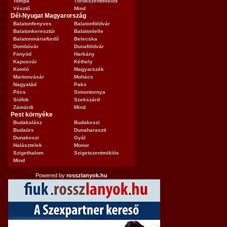
Tompa
Törökszentmiklós
Vésztő
Mind
Dél-Nyugat Magyarország
Balatonfenyves
Balatonföldvár
Balatonkeresztúr
Balatonlelle
Balatonmáriafürdő
Belecska
Dombóvár
Dunaföldvár
Fonyód
Harkány
Kaposvár
Kéthely
Komló
Magyarszék
Martonvásár
Mohács
Nagyatád
Paks
Pécs
Simontornya
Siófok
Szekszárd
Zamárdi
Mind
Pest környéke
Budakalász
Budakeszi
Budaörs
Dunaharaszti
Dunakeszi
Gyál
Halásztelek
Monor
Szigethalom
Szigetszentmiklós
Mind
Powered by
rosszlanyok.hu