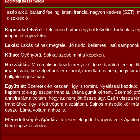
LogiMogi beszámolója
szép arcú, barátnő feeling, isteni francia, nagyon kedves (SZT), 
diszkréció
Kapcsolatfelvétel:
Telefonon hívtam egyből felvette. Tudtunk is e
időpontot egyeztetni.
Lakás:
Lakás célnak megfelel. Jó fürdő, kellemes illatú samponok
Külső:
Gyönyörű. Sokkal szebb mint a képeken.
Hozzáállás:
Maximálisan kezdeményező. Igazi barátnő feeling. 
imádni való, beszélgettünk erről arról, mondtam is neki, hogy si
hallgatni egész nap.
Együttlét:
Szeretek én kezdeni. Így is történt. Nyalással kezdtük,
kaptam tőle egy szuper franciát. Utána gumit kértem. Szemből pró
annyira láma voltam, hogy az nem jött össze úgy. Ezért vissza tér
franciához, úgy is lett végem a szájában. Sajnos második kör már
össze. Láma voltam ahhoz is.
Elégedettség és Ajánlás:
Teljesen elégedett vagyok vele. Ajánlom
Nem fogsz csalódni.