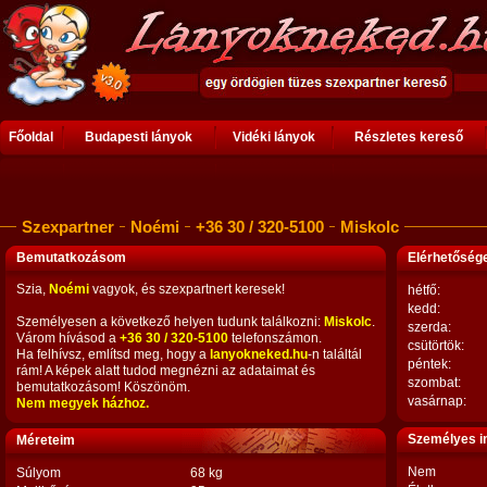
Főoldal
Budapesti lányok
Vidéki lányok
Részletes kereső
Szexpartner
Noémi
+36 30 / 320-5100
Miskolc
Bemutatkozásom
Elérhetősé
Szia,
Noémi
vagyok, és szexpartnert keresek!
hétfő:
kedd:
Személyesen a következő helyen tudunk találkozni:
Miskolc
.
szerda:
Várom hívásod a
+36 30 / 320-5100
telefonszámon.
csütörtök:
Ha felhívsz, említsd meg, hogy a
lanyokneked.hu
-n találtál
péntek:
rám! A képek alatt tudod megnézni az adataimat és
szombat:
bemutatkozásom! Köszönöm.
vasárnap:
Nem megyek házhoz.
Személyes i
Méreteim
Nem
Súlyom
68 kg