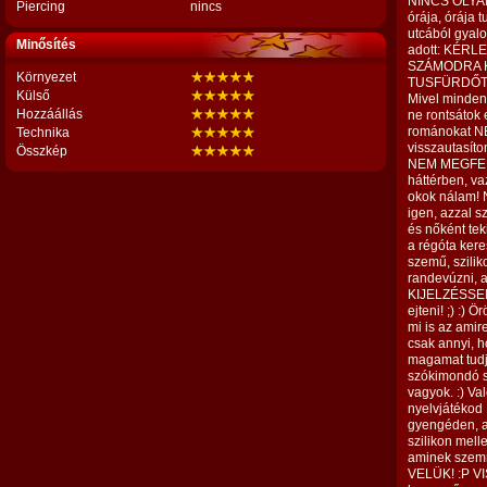
NINCS OLYAN
Piercing
nincs
órája, órája t
utcából gyalo
Minősítés
adott: KÉR
SZÁMODRA K
Környezet
TUSFÜRDŐT (ne
Külső
Mivel mindenki
Hozzáállás
ne rontsátok
románokat N
Technika
visszautasíto
Összkép
NEM MEGFELE
háttérben, va
okok nálam! N
igen, azzal s
és nőként te
a régóta kere
szemű, szilik
randevúzni, 
KIJELZÉSSEL 
ejteni! ;) :)
mi is az amir
csak annyi, h
magamat tudj
szókimondó st
vagyok. :) V
nyelvjátékod 
gyengéden, a
szilikon melle
aminek szem
VELÜK! :P VIS