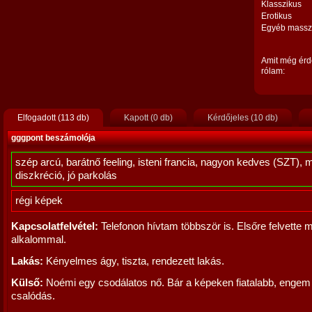
Klasszikus
Erotikus
Egyéb massz
Amit még érd
rólam:
Elfogadott (113 db)
Kapott (0 db)
Kérdőjeles (10 db)
gggpont beszámolója
szép arcú, barátnő feeling, isteni francia, nagyon kedves (SZT), 
diszkréció, jó parkolás
régi képek
Kapcsolatfelvétel:
Telefonon hívtam többször is. Elsőre felvette 
alkalommal.
Lakás:
Kényelmes ágy, tiszta, rendezett lakás.
Külső:
Noémi egy csodálatos nő. Bár a képeken fiatalabb, engem
csalódás.