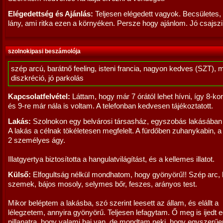
Elégedettség és Ajánlás:
Teljesen elégedett vagyok. Becsületes, 
lány, ami ritka ezen a környéken. Persze hogy ajánlom. Jó csajszi
szolnokipasi beszámolója
szép arcú, barátnő feeling, isteni francia, nagyon kedves (SZT), 
diszkréció, jó parkolás
Kapcsolatfelvétel:
Láttam, hogy már 7 órától lehet hívni, így 8-ko
és 9-re már nála is voltam. A telefonban kedvesen tájékoztatott.
Lakás:
Szolnokon egy belvárosi társasház, egyszobás lakásában 
A lakás a célnak tökéletesen megfelelt. A fürdőben zuhanykabin, 
2 személyes ágy.
Illatgyertya biztosította a hangulatvilágítást, és a kellemes illatot.
Külső:
Elfogultság nélkül mondhatom, hogy gyönyörű!! Szép arc,
szemek, bájos mosoly, selymes bőr, feszes, arányos test.
Mikor beléptem a lakásba, szó szerint leesett az állam, és elállt a
lélegzetem, annyira gyönyörű. Teljesen lefagytam. Ő meg is ijedt 
pillanatra, hogy valami baj van, de mondtam neki, hogy egyszerűe