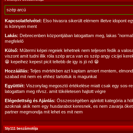
szép arcú
Kapcsolatfelvétel:
Elso hivasra sikerült elérnem illetve idopont e
is könnyen ment
Lakás:
Debrecenben központjában latogattam meg, lakas "normali
megfelelő
Külső:
Műtermi képei regeiek lehetnek nem teljesen fedik a valos
viszont amit tudni illik róla szép arca van es szép angy cicijei kere
😁 kepeihez kepest picit teltebb de igy is jó nő 😁
Hozzáállás:
Teljes mértékben azt kaptam amiert mentem, elmond
szabad mit nem es ehhez tartottuk is magunkat
Együttlét:
Viszonylag megosztó értékelése miatt csak egy sos-re
latogattam meg nfvsz. amit tökéletesen hajtott végre
Elégedettség és Ajánlás:
Összességében ajánlott kategória a höl
azoknak akik nem egy husdarabot keresnek, es nem zavarja őket
partner megmondja mit lehet es mit nem
Sly111 beszámolója