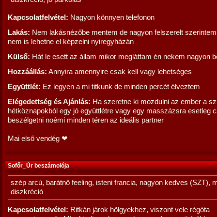
Kapcsolatfelvétel:
Nagyon könnyen telefonon
Lakás:
Nem lakásnézőbe mentem de nagyon felszerelt szerintem 
nem is lehetne el képzelni nyiregyházán
Külső:
Hát le esett az állam mikor megláttam én nekem nagyon be
Hozzáállás:
Annyira amennyire csak kell vagy lehetséges
Együttlét:
Ez legyen a mi titkunk de minden percét élveztem
Elégedettség és Ajánlás:
Ha szeretne ki mozdulni az ember a sz
hétköznapokból egy jó együttlétre vagy egy masszázsra esetleg 
beszélgetni noémi minden téren az ideális partner
Mai első vendég ❤
Sofőr_Úr beszámolója
szép arcú, barátnő feeling, isteni francia, nagyon kedves (SZT), 
diszkréció
Kapcsolatfelvétel:
Ritkán járok hölgyekhez, viszont vele régóta