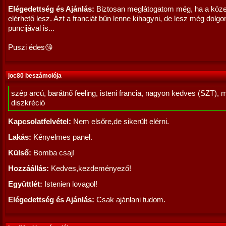
Elégedettség és Ajánlás:
Biztosan meglátogatom még, ha a köz
elérhető lesz. Azt a franciát bűn lenne kihagyni, de lesz még dolg
puncijával is...
Puszi édes😘
joc80 beszámolója
szép arcú, barátnő feeling, isteni francia, nagyon kedves (SZT), 
diszkréció
Kapcsolatfelvétel:
Nem elsőre,de sikerült elérni.
Lakás:
Kényelmes panel.
Külső:
Bomba csaj!
Hozzáállás:
Kedves,kezdeményező!
Együttlét:
Istenien lovagol!
Elégedettség és Ajánlás:
Csak ajánlani tudom.