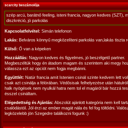
scarcity beszámolója
szép arcú, barátnő feeling, isteni francia, nagyon kedves (SZT), 
diszkréció, jó parkolás
Kapcsolatfelvétel:
Simán telefonon
Lakás:
Belváros könnyű megközelíteni parkolás van,lakás tiszta r
Külső:
Ő van a képeken
Hozzáállás:
Nagyon kedves és figyelmes, jó beszélgető partner.
Megbeszéltük hogy én átadom magam és szerintem aki megy ho
válassza ezt az opciót nem fogja megbánni.
Együttlét:
Natúr francia amit Istenien csinál szinte kedvem lett vo
csak azt csinálja a félórában. Védősisak felhelyezése után hátulról
halk nyögések nem nyulkál hatra nem tol el magáról bár hozzá t
ésszel csináltam.
Elégedettség és Ajánlás:
Abszolút ajánlott kategória nem kell tart
csalódástól. Jól érzi az ember magát nála és fel fog töltődni. Valós
legközelebb jön Szegedre találkozni fogunk :)