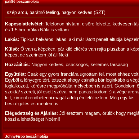
pali86 beszámolója
szép arcú, barátnő feeling, nagyon kedves (SZT)
Kapcsolatfelvétel:
Telefonon hívtam, elsőre felvette, kedvesen táj
és 1.5 óra múlva Nála is voltam
Lakás:
Tipikus belvárosi lakás, aki már látott panelt eltudja képzeln
Külső:
Ő van a képeken, pár kiló eltérés van rajta pluszban a ké
képest de szerintem jól áll Neki
Hozzáállás:
Nagyon kedves, csacsogós, kellemes társaság
Együttlét:
Csak egy gyors franciára ugrottam fel, most ehhez vol
Egyből a lényegre tért, tetszett ahogy csinálta bár leginkább a vég
foglalkozott, kérésre megpróbálta mélyebben is azért. Gondolom ő
szokta/ szereti, jól esett szóval nem panaszkodom :) a vége arcra
lett, kiment rendbetenni magát addig én felöltoztem. Még egy kis
beszélgetés és mentem is
Elégedettség és Ajánlás:
Jól éreztem magam, örülök hogy meglá
köszi a lehetőséget Noémi!
JohnyFirpo beszámolója