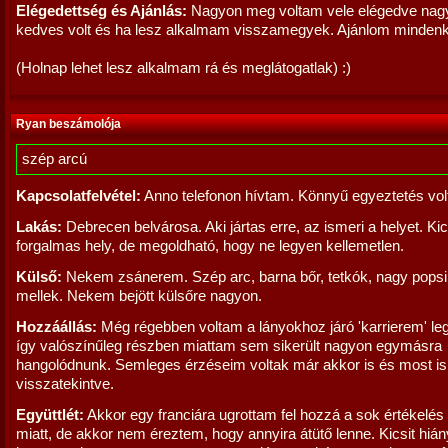
Elégedettség és Ajánlás:
Nagyon meg voltam vele elégedve nag
kedves volt és ha lesz alkalmam visszamegyek. Ajánlom mindenk
(Holnap lehet lesz alkalmam rá és meglátogatlak) :)
Ryan beszámolója
szép arcú
Kapcsolatfelvétel:
Anno telefonon hívtam. Könnyű egyeztetés vol
Lakás:
Debrecen belvárosa. Aki jártas erre, az ismeri a helyet. Kic
forgalmas hely, de megoldható, hogy ne legyen kellemetlen.
Külső:
Nekem zsánerem. Szép arc, barna bőr, tetkók, nagy popsi
mellek. Nekem bejött külsőre nagyon.
Hozzáállás:
Még régebben voltam a lányokhoz járó 'karrierem' leg
így valószínűleg részben miattam sem sikerült nagyon egymásra
hangolódnunk. Semleges érzéseim voltak már akkor is és most is,
visszatekintve.
Együttlét:
Akkor egy franciára ugrottam fel hozzá a sok értékelés 
miatt, de akkor nem éreztem, hogy annyira átütő lenne. Kicsit hi