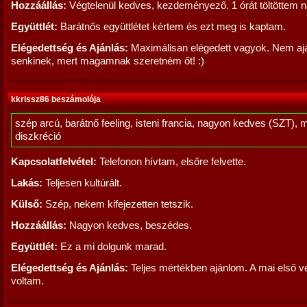
Hozzáállás:
Végtelenül kedves, kezdeményező. 1 órát töltöttem n
Együttlét:
Barátnős együttlétet kértem és ezt meg is kaptam.
Elégedettség és Ajánlás:
Maximálisan elégedett vagyok. Nem aj
senkinek, mert magamnak szeretném őt! :)
kkrissz86 beszámolója
szép arcú, barátnő feeling, isteni francia, nagyon kedves (SZT), 
diszkréció
Kapcsolatfelvétel:
Telefonon hívtam, elsőre felvette.
Lakás:
Teljesen kultúrált.
Külső:
Szép, nekem kifejezetten tetszik.
Hozzáállás:
Nagyon kedves, beszédes.
Együttlét:
Ez a mi dolgunk marad.
Elégedettség és Ajánlás:
Teljes mértékben ajánlom. A mai első 
voltam.