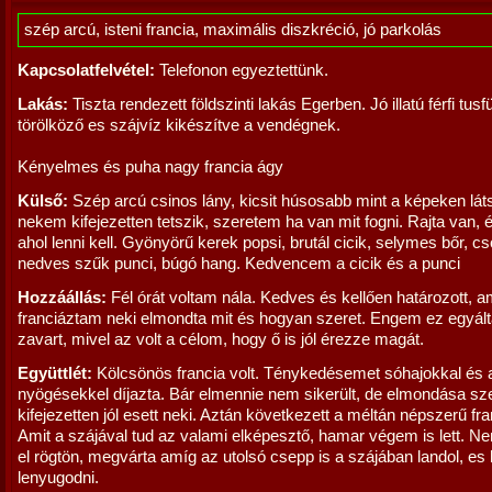
szép arcú, isteni francia, maximális diszkréció, jó parkolás
Kapcsolatfelvétel:
Telefonon egyeztettünk.
Lakás:
Tiszta rendezett földszinti lakás Egerben. Jó illatú férfi tusf
törölköző es szájvíz kikészítve a vendégnek.
Kényelmes és puha nagy francia ágy
Külső:
Szép arcú csinos lány, kicsit húsosabb mint a képeken láts
nekem kifejezetten tetszik, szeretem ha van mit fogni. Rajta van, é
ahol lenni kell. Gyönyörű kerek popsi, brutál cicik, selymes bőr, c
nedves szűk punci, búgó hang. Kedvencem a cicik és a punci
Hozzáállás:
Fél órát voltam nála. Kedves és kellően határozott, a
franciáztam neki elmondta mit és hogyan szeret. Engem ez egyál
zavart, mivel az volt a célom, hogy ő is jól érezze magát.
Együttlét:
Kölcsönös francia volt. Ténykedésemet sóhajokkal és 
nyögésekkel díjazta. Bár elmennie nem sikerült, de elmondása sze
kifejezetten jól esett neki. Aztán következett a méltán népszerű fra
Amit a szájával tud az valami elképesztő, hamar végem is lett. Ne
el rögtön, megvárta amíg az utolsó csepp is a szájában landol, es
lenyugodni.