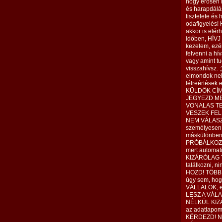
hogy erősen m
és harapdálá
tisztelete és
odafigyelés
akkor is elér
időben, HÍVJ
kezelem, ezé
felvenni a hí
vagy amint tu
visszahívsz. 
elmondok ne
félreértése
KÜLDÖK CÍM
JEGYEZD ME
VONALAS T
VESZEK FEL
NEM VÁLASZOL
személyese
máskülönbe
PRÓBÁLKOZZ!
mert automa
KIZÁRÓLAG 
találkozni, 
HOZD! TÖBB
úgy sem, hog
VÁLLALOK, 
LESZ A VÁL
NÉLKÜL KIZÁ
az adatlapom
KÉRDEZD! Nin