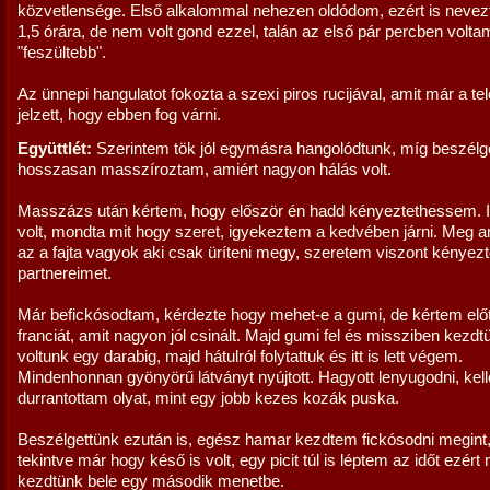
közvetlensége. Első alkalommal nehezen oldódom, ezért is neve
1,5 órára, de nem volt gond ezzel, talán az első pár percben volta
"feszültebb".
Az ünnepi hangulatot fokozta a szexi piros rucijával, amit már a te
jelzett, hogy ebben fog várni.
Együttlét:
Szerintem tök jól egymásra hangolódtunk, míg beszélg
hosszasan masszíroztam, amiért nagyon hálás volt.
Masszázs után kértem, hogy először én hadd kényeztethessem. Itt
volt, mondta mit hogy szeret, igyekeztem a kedvében járni. Me
az a fajta vagyok aki csak üríteni megy, szeretem viszont kényezt
partnereimet.
Már befickósodtam, kérdezte hogy mehet-e a gumi, de kértem előt
franciát, amit nagyon jól csinált. Majd gumi fel és missziben kezdt
voltunk egy darabig, majd hátulról folytattuk és itt is lett végem.
Mindenhonnan gyönyörű látványt nyújtott. Hagyott lenyugodni, kelle
durrantottam olyat, mint egy jobb kezes kozák puska.
Beszélgettünk ezután is, egész hamar kezdtem fickósodni megint
tekintve már hogy késő is volt, egy picit túl is léptem az időt ezért
kezdtünk bele egy második menetbe.