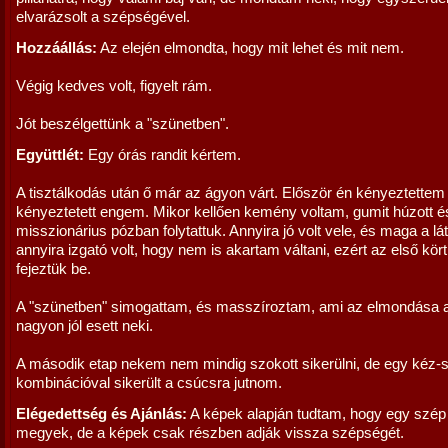
elvarázsolt a szépségével.
Hozzáállás:
Az elején elmondta, hogy mit lehet és mit nem.
Végig kedves volt, figyelt rám.
Jót beszélgettünk a "szünetben".
Együttlét:
Egy órás randit kértem.
A tisztálkodás után ő már az ágyon várt. Először én kényeztettem 
kényeztetett engem. Mikor kellően kemény voltam, gumit húzott é
misszionárius pózban folytattuk. Annyira jó volt vele, és maga a lá
annyira izgató volt, hogy nem is akartam váltani, ezért az első kört
fejeztük be.
A "szünetben" simogattam, és masszíroztam, ami az elmondása a
nagyon jól esett neki.
A második etap nekem nem mindig szokott sikerülni, de egy kéz-s
kombinációval sikerült a csúcsra jutnom.
Elégedettség és Ajánlás:
A képek alapján tudtam, hogy egy szép
megyek, de a képek csak részben adják vissza szépségét.