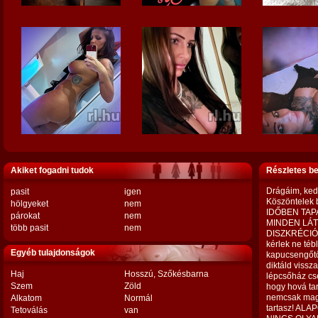
Akiket fogadni tudok
Részletes b
Drágáim, kedv
pasit
igen
Köszöntelek 
hölgyeket
nem
IDŐBEN TAP
párokat
nem
MINDEN LÁT
több pasit
nem
DISZKRÉCIÓS
kérlek ne tébl
Egyéb tulajdonságok
kapucsengőtő
diktáld vissz
Haj
Hosszú, Szőkésbarna
lépcsőház cs
Szem
Zöld
hogy hová tar
nemcsak mag
Alkatom
Normál
tartasz! A
Tetoválás
van