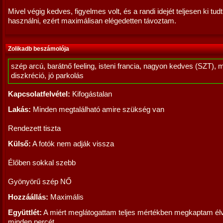
Mivel végig kedves, figyelmes volt, és a randi idejét teljesen ki tud
használni, ezért maximálisan elégedetten távoztam.
Zolikadb beszámolója
szép arcú, barátnő feeling, isteni francia, nagyon kedves (SZT), 
diszkréció, jó parkolás
Kapcsolatfelvétel:
Kifogástalan
Lakás:
Minden megtalálható amire szükség van
Rendezett tiszta
Külső:
A fotók nem adják vissza
Élőben sokkal szebb
Gyönyörű szép NŐ
Hozzáállás:
Maximális
Együttlét:
A miért meglátogattam teljes mértékben megkaptam é
minden percét