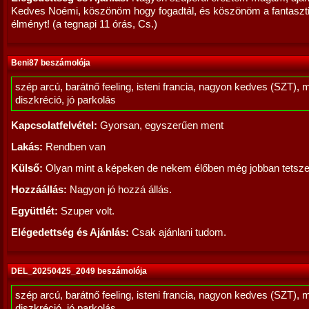
Kedves Noémi, köszönöm hogy fogadtál, és köszönöm a fantaszt
élményt! (a tegnapi 11 órás, Cs.)
Beni87 beszámolója
szép arcú, barátnő feeling, isteni francia, nagyon kedves (SZT), 
diszkréció, jó parkolás
Kapcsolatfelvétel:
Gyorsan, egyszerűen ment
Lakás:
Rendben van
Külső:
Olyan mint a képeken de nekem élőben még jobban tetszet
Hozzáállás:
Nagyon jó hozzá állás.
Együttlét:
Szuper volt.
Elégedettség és Ajánlás:
Csak ajánlani tudom.
DEL_20250425_2049 beszámolója
szép arcú, barátnő feeling, isteni francia, nagyon kedves (SZT), 
diszkréció, jó parkolás