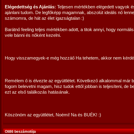
Elégedettség és Ajánlás:
Teljesen mértékben elégedett vagyok é
ajánlani tudom. De legfőképp magamnak, abszolút ideális nő lenne
számomra, de hát az élet igazságtalan :)
Barátnő feeling teljes mértékben adott, a titok annyi, hogy normális
vele bánni és nőként kezelni.
Hogy visszamegyek-e még hozzáő Ha tehetem, akkor nem kérdés
Remélem ő is élvezte az együttlétet. Következő alkalommal már 
fogom belevetni magam, hisz tudok ettől jobban is teljesíteni, de 
ezt az első találkozás hatásának.
Köszönöm az együttlétet, Noémi! Na és BUÉK! :)
Oli86 beszámolója