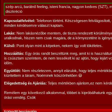
szép arcú, barátnő feeling, isteni francia, nagyon kedves (SZT), 
diszkréció
Kapcsolatfelvétel:
Telefonon történt. Készségesen felvilágosított,
minden kérdésemre választ kaptam.
Lakás:
Nem lakásnézőbe mentem, de tiszta rendezett körülmény
uralkodnak, hiszen nem csak magára, de a környezetére is igény
Külső:
Pont olyan mint a képeken, nekem így volt tökéletes.
Hozzáállás:
Egy órás randit beszéltünk meg, amit ki is használtun
is csúsztam szerintem, de nem tessékelt ki az ajtón, hogy lejárt v
időm.
Együttlét:
Nem részletezem, annyit elárulok, hogy teljes mértékb
kiüritettem a táram, Noéminek köszönhetően 😃
Elégedettség és Ajánlás:
Teljes mértékben ajánlom,ez nem kérd
Remélem egy következő alkalommal, többet is kipróbálhatunk együ
órási vendég. Csók
Fckboy90 beszámolója