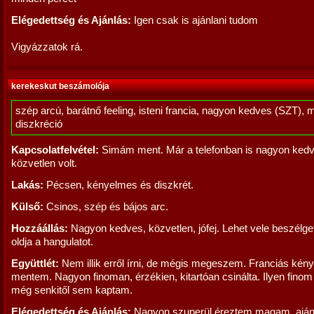
Elégedettség és Ajánlás:
Igen csak is ajánlani tudom
Vigyázzatok rá.
kerekeskut beszámolója
szép arcú, barátnő feeling, isteni francia, nagyon kedves (SZT), 
diszkréció
Kapcsolatfelvétel:
Simám ment. Már a telefonban is nagyon ked
közvetlen volt.
Lakás:
Pécsen, kényelmes és diszkrét.
Külső:
Csinos, szép és bájos arc.
Hozzáállás:
Nagyon kedves, közvetlen, jófej. Lehet vele beszélgetn
oldja a hangulatot.
Együttlét:
Nem illik erről írni, de mégis megeszem. Franciás kén
mentem. Nagyon finoman, érzékien, kitartóan csinálta. Ilyen finom 
még senkitől sem kaptam.
Elégedettség és Ajánlás:
Nagyon szuperül éreztem magam, aján