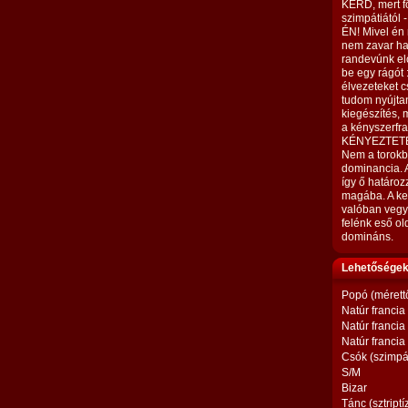
KÉRD, mert fö
szimpátiától 
ÉN! Mivel én 
nem zavar ha
randevúnk e
be egy rágót
élvezeteket
tudom nyújtan
kiegészítés, 
a kényszerfra
KÉNYEZTETE
Nem a torokb
dominancia.
így ő határo
magába. A ket
valóban vegyí
felénk eső old
domináns.
Lehetőségek,
Popó (mérett
Natúr francia
Natúr francia
Natúr francia
Csók (szimpá
S/M
Bizar
Tánc (sztriptí