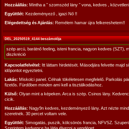
Hozzáállás:
Mintha a " szomszéd lány " vona, kedves , közvetlen!
Együttlét:
Kezdeményező , igazi Nő !!
Elégedettség és Ajánlás:
Remélem hamar újra felkereshetem!!
DEL_20250519_4144 beszámolója
szép arcú, barátnő feeling, isteni francia, nagyon kedves (SZT), 
diszkréció
Kapcsolatfelvétel:
Itt láttam hirdetését. Másodjára felvette majd si
időpontot egyeztetni.
Lakás:
Miskolci panel. Célnak tökéletesen megfelelő. Parkolás pá
fizetős. Fürdőben minden ami kell a tisztálkodáshoz.
Külső:
Olyan mint a képeken. Arca is szép. Csinos lány. Kedven
cicik.
Hozzáállás:
Nagy9n kedves, kezdeményező lány. Azt nézte mindi
szeretnék. 30 percet voltam vele.
Együttlét:
Simogatás, puszik, kölcsönös francia, NFVSZ. Szuperül 
Szerintem kedvence ha látja élvezni a vendéget.