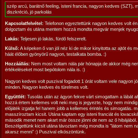
szép arcú, barátnő feeling, isteni francia, nagyon kedves (SZT), 
diszkréció, jó parkolás
Kapcsolatfelvétel:
Telefonon egyeztettünk nagyon kedves volt é
dolgoztam és utána mentem hozzá mondta megvár menjek nyug
Lakás:
Teljesen jó lakás, fürdő felszerelt.
Külső:
A képeken ő van jól néz ki de mikor kinyitotta az ajtót és 
háát élőben gyönyörű nagyon, testalkata bomba. :)
Hozzáállás:
Nem most voltam nála pár hónapja de akkor még ne
értékeléseket most bepótolom nála is. :)
Nagyon kedves volt puszival fogadott 1 órát voltam vele nagyon jó 
minden. Nagyon kedves és türelmes volt.
Együttlét:
Tusolás után az ágyon fekve várt simogattam a lábát 
hozzá értem kellemes volt neki meg is jegyezte, hogy nem mindig
előjáték izgatja fel hanem jobb a kellemes érintés és simogatás. m
masszíroztam kicsit. Utána kaptam egy isteni franciát és lovacská
második menet nem akart már össze jönni de nem az ő hibájából.
Beszélgettünk kicsit utána távoztam még mondta is "látom nem 
akarsz menni" :) Puszival elköszöntünk.