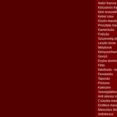
Natúr francia
Kölcsönös fr
Kézi levezet
Kebel szex
Közös maszt
Prosztata ma
Kamerázás
Fotózás
Szüzesség el
Leszbi show
Mélytorok
Kényszerfran
Gonzó
Enyhe domin
Fétis
Kikötözés - 
Fenekelés
Taposás
Pisiszex
Kakiszex
Szerepjátéko
Anti stressz
Csúszka mas
Erotikus mas
Masszázs (kl
Antistressz