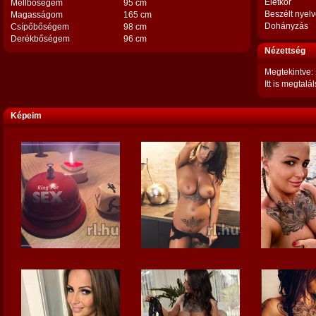
Életkor
Mellbőségem
95 cm
Beszélt nyel
Magasságom
165 cm
Dohányzás
Csípőbőségem
98 cm
Derékbőségem
96 cm
Nézettség
Megtekintve:
Itt is megtalál
Képeim