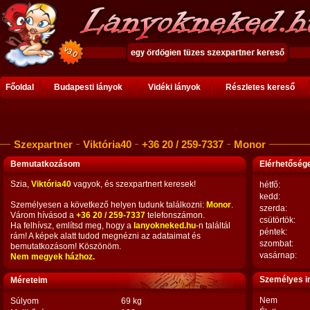
Főoldal
Budapesti lányok
Vidéki lányok
Részletes kereső
Szexpartner
Viktória40
+36 20 / 259-7337
Monor
Bemutatkozásom
Elérhetősé
Szia,
Viktória40
vagyok, és szexpartnert keresek!
hétfő:
kedd:
Személyesen a következő helyen tudunk találkozni:
Monor
.
szerda:
Várom hívásod a
+36 20 / 259-7337
telefonszámon.
csütörtök:
Ha felhívsz, említsd meg, hogy a
lanyokneked.hu
-n találtál
péntek:
rám! A képek alatt tudod megnézni az adataimat és
szombat:
bemutatkozásom! Köszönöm.
vasárnap:
Nem megyek házhoz.
Személyes i
Méreteim
Nem
Súlyom
69 kg