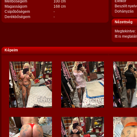
Életkor
Mellbőségem
100 cm
Beszélt nyel
Magasságom
168 cm
Dohányzás
Csípőbőségem
-
Derékbőségem
-
Nézettség
Megtekintve:
Itt is megtalál
Képeim