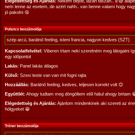
Elégedettség és Ajánlás:
Nekem bejött, lazán faszán.. ✌😅 alap
nem lenne az esetem, de azért nahh.. van benne valami hogy nag
jó pakolni 🤤
Pufancs beszámolója
szép arcú, barátnő feeling, isteni francia, nagyon kedves (SZT)
Kapcsolatfelvétel:
Viberen írtam neki szeretném meg látogatni í
egy időpontot
Lakás:
Panel lakás átlagos
Külső:
Szexi teste van van mit fogni rajta
Hozzáállás:
Barátnő feeling, kedves, teljesen korrekt volt 😊
Együttlét:
Ahogy tudtam meg döngöltem elől hátul ahogy bírtam 
Elégedettség és Ajánlás:
Ajánlom mindenkinek aki szereti az ére
hölgyeket 😁
Tréner beszámolója