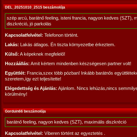
DEL_20251010_2515 beszámolója
szép arcú, barátnő feeling, isteni francia, nagyon kedves (SZT), 
diszkréció, jó parkolás
Kapcsolatfelvétel:
Telefonon történt.
Lakás:
Lakás átlagos. Én tiszta környezetbe érkeztem.
Külső:
A képeknek megfelelő!
Hozzáállás:
Amit kértem mindenben készségesen partner volt!
Együttlét:
Francia,szex több pózban! Inkább barátnős együttlétek
szeretem,így ezt teljesítette!
Elégedettség és Ajánlás:
Ajánlom. Nincs lehúzás,nincs semmily
körülmény!
Gorduin66 beszámolója
barátnő feeling, nagyon kedves (SZT), maximális diszkréció
Kapcsolatfelvétel:
Viberen történt az egyeztetés .