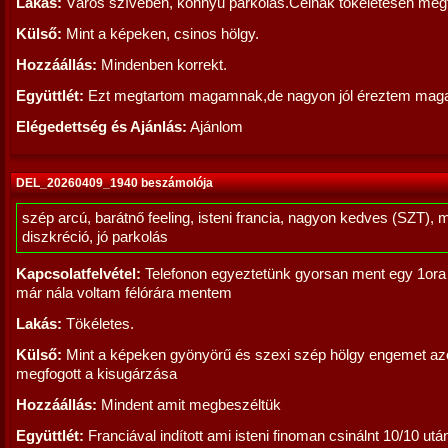
Lakás:
Város szívében, könnyű parkolás.Célnak tökéletesen megf
Külső:
Mint a képeken, csinos hölgy.
Hozzáállás:
Mindenben korrekt.
Együttlét:
Ezt megtartom magamnak,de nagyon jól éreztem maga
Elégedettség és Ajánlás:
Ajánlom
DEL_20260409_1940 beszámolója
szép arcú, barátnő feeling, isteni francia, nagyon kedves (SZT), 
diszkréció, jó parkolás
Kapcsolatfelvétel:
Telefonon egyeztetünk gyorsan ment egy 1ora
már nála voltam félórára mentem
Lakás:
Tökéletes.
Külső:
Mint a képeken gyönyörű és szexi szép hölgy engemet az
megfogott a kisugárzása
Hozzáállás:
Mindent amit megbeszéltük
Együttlét:
Franciával indított ami isteni finoman csinálnt 10/10 utá