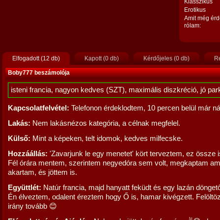
Klasszikus
Erotikus
Amit még érd
rólam:
Elfogadott (12 db)
Kapott (0 db)
Kérdőjeles (0 db)
Re
Boby777 beszámolója
isteni francia, nagyon kedves (SZT), maximális diszkréció, jó par
Kapcsolatfelvétel:
Telefonon érdeklodtem, 10 percen belül már ná
Lakás:
Nem lakásnézos kategória, a célnak megfelel.
Külső:
Mint a képeken, telt idomok, kedves milfecske.
Hozzáállás:
'Zavarjunk le egy menetet' kört terveztem, ez össze is
Fél órára mentem, szerintem negyedóra sem volt, megkaptam am
akartam, és jöttem is.
Együttlét:
Natúr francia, majd hanyatt feküdt és egy lazán dönget
Én élveztem, odalent éreztem hogy Ő is, hamar kivégzett. Felöltö
irány tovább 😊