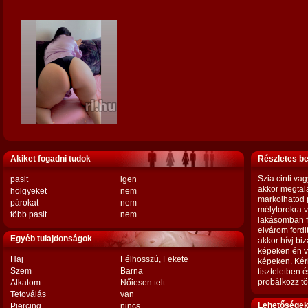
Akiket fogadni tudok
Részletes b
Szia cinti va
pasit
igen
akkor megtalá
hölgyeket
nem
markolhatod 
párokat
nem
mélytorokra 
több pasit
nem
lakásomban f
elvárom fordi
Egyéb tulajdonságok
akkor hívj bi
képeken én va
Haj
Félhosszú, Fekete
képeken. Kérl
Szem
Barna
tiszteletben 
probálkozz tö
Alkatom
Nőiesen telt
Tetoválás
van
Lehetőségek,
Piercing
nincs