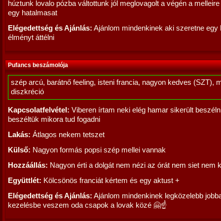
húztunk lovalo pózba váltottunk jól meglovagolt a végén a melleir
egy hatalmasat
Elégedettség és Ajánlás:
Ajánlom mindenkinek aki szeretne egy 
élményt áttélni
Pufancs beszámolója
szép arcú, barátnő feeling, isteni francia, nagyon kedves (SZT), 
diszkréció
Kapcsolatfelvétel:
Viberen írtam neki elég hamar sikerült beszél
beszéltük mikora tud fogadni
Lakás:
Átlagos nekem tetszet
Külső:
Nagyon formás popsi szép mellei vannak
Hozzáállás:
Nagyon érti a dolgát nem nézi az órát nem siet nem 
Együttlét:
Kölcsönös franciát kértem és egy aktust +
Elégedettség és Ajánlás:
Ajánlom mindenkinek legközelebb jobb
kezelésbe veszem oda csapok a lovak közé 🤗☝️