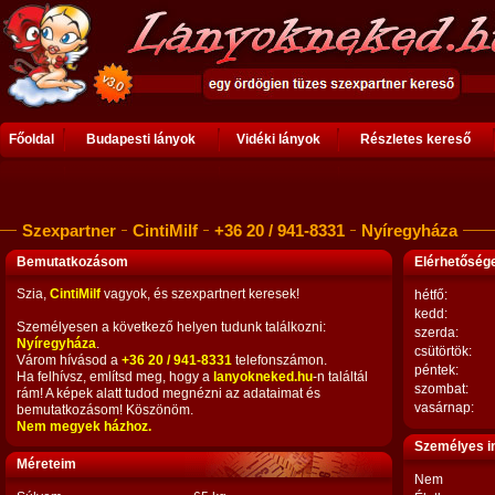
Főoldal
Budapesti lányok
Vidéki lányok
Részletes kereső
Szexpartner
CintiMilf
+36 20 / 941-8331
Nyíregyháza
Bemutatkozásom
Elérhetősé
Szia,
CintiMilf
vagyok, és szexpartnert keresek!
hétfő:
kedd:
Személyesen a következő helyen tudunk találkozni:
szerda:
Nyíregyháza
.
csütörtök:
Várom hívásod a
+36 20 / 941-8331
telefonszámon.
péntek:
Ha felhívsz, említsd meg, hogy a
lanyokneked.hu
-n találtál
szombat:
rám! A képek alatt tudod megnézni az adataimat és
vasárnap:
bemutatkozásom! Köszönöm.
Nem megyek házhoz.
Személyes i
Méreteim
Nem