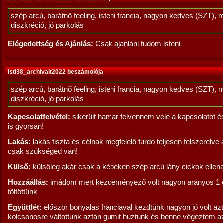
szép arcú, barátnő feeling, isteni francia, nagyon kedves (SZT), 
diszkréció, jó parkolás
Elégedettség és Ajánlás:
Csak ajanlani tudom isteni
Isti38_archivalt2022 beszámolója
szép arcú, barátnő feeling, isteni francia, nagyon kedves (SZT), 
diszkréció, jó parkolás
Kapcsolatfelvétel:
sikerült hamar felvennem vele a kapcsolatot 
is gyorsan!
Lakás:
lakás tiszta és célnak megfelelő furdo teljesen felszerelve
csak szükséged van!
Külső:
külsőleg akár csak a képeken szép arcú lány cickok ellen
Hozzáállás:
imádom mert kezdeményező volt nagyon aranyos 1 ór
töltöttünk
Együttlét:
először bonyalas franciaval kezdtünk nagyon jó volt az
kolcsonosre váltottunk aztán gumit huztunk és benne végeztem a