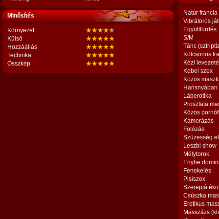
Natúr francia
Minősítés
Vibrátoros já
Együttfürdés
Környezet
S/M
Külső
Tánc (sztriptí
Hozzáállás
Kölcsönös fr
Technika
Kézi levezet
Összkép
Kebel szex
Közös maszt
Harisnyában
Láberotika
Prosztata ma
Közös pornóf
Kamerázás
Fotózás
Szüzesség el
Leszbi show
Mélytorok
Enyhe domin
Fenekelés
Pisiszex
Szerepjátéko
Csúszka mas
Erotikus mas
Masszázs (kl