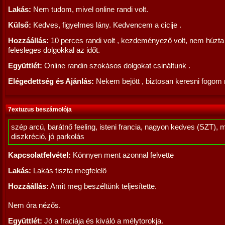
Lakás:
Nem tudom, mivel online randi volt.
Külső:
Kedves, figyelmes lány. Kedvencem a cicije .
Hozzáállás:
10 perces randi volt , kezdeményező volt, nem húzta
felesleges dolgokkal az időt.
Együttlét:
Online randin szokásos dolgokat csináltunk .
Elégedettség és Ajánlás:
Nekem bejött , biztosan keresni fogom
7extuzus beszámolója
szép arcú, barátnő feeling, isteni francia, nagyon kedves (SZT), 
diszkréció, jó parkolás
Kapcsolatfelvétel:
Könnyen ment azonnal felvette
Lakás:
Lakás tiszta megfelelő
Hozzáállás:
Amit meg beszéltünk teljesítette.
Nem óra nézős.
Együttlét:
Jó a fraciája és kiváló a mélytorokja.