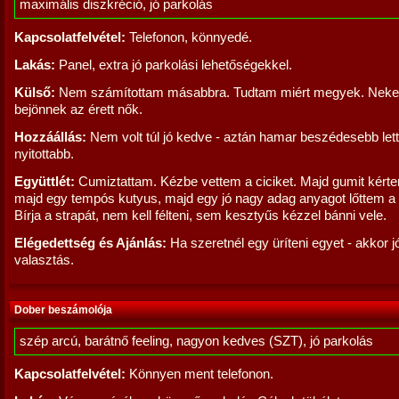
maximális diszkréció, jó parkolás
Kapcsolatfelvétel:
Telefonon, könnyedé.
Lakás:
Panel, extra jó parkolási lehetőségekkel.
Külső:
Nem számítottam másabbra. Tudtam miért megyek. Nek
bejönnek az érett nők.
Hozzáállás:
Nem volt túl jó kedve - aztán hamar beszédesebb lett
nyitottabb.
Együttlét:
Cumiztattam. Kézbe vettem a ciciket. Majd gumit kérte
majd egy tempós kutyus, majd egy jó nagy adag anyagot lőttem a 
Bírja a strapát, nem kell félteni, sem kesztyűs kézzel bánni vele.
Elégedettség és Ajánlás:
Ha szeretnél egy üríteni egyet - akkor j
valasztás.
Dober beszámolója
szép arcú, barátnő feeling, nagyon kedves (SZT), jó parkolás
Kapcsolatfelvétel:
Könnyen ment telefonon.