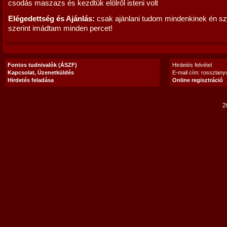
csodás maszazs és kezdtük elölről isteni volt
Elégedettség és Ajánlás:
csak ajánlani tudom mindenkinek én s
szerint imádtam minden percet!
Fontos tudnivalók (ÁSZF)
Hirdetés felvétel
Kapcsolat, Üzenetküldés
E-mail cím: rosszlan
Hirdetés feladása
Online regisztráció
2