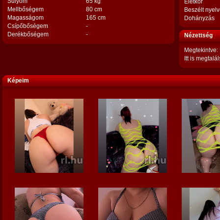
Súlyom
65 kg
Életkor
Mellbőségem
80 cm
Beszélt nyel
Magasságom
165 cm
Dohányzás
Csípőbőségem
-
Derékbőségem
-
Nézettség
Megtekintve:
Itt is megtalál
Képeim