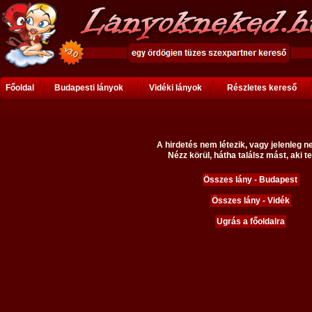
Főoldal
Budapesti lányok
Vidéki lányok
Részletes kereső
A hirdetés nem létezik, vagy jelenleg n
Nézz körül, hátha találsz mást, aki te
Összes lány - Budapest
Összes lány - Vidék
Ugrás a főoldalra