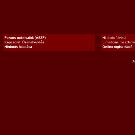
Fontos tudnivalók (ÁSZF)
Hirdetés felvétel
Kapcsolat, Üzenetküldés
E-mail cím: rosszlan
Hirdetés feladása
Online regisztráció
2