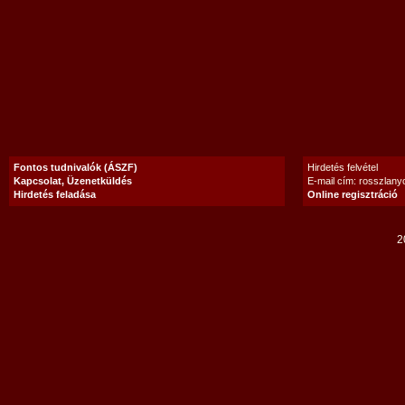
Fontos tudnivalók (ÁSZF)
Hirdetés felvétel
Kapcsolat, Üzenetküldés
E-mail cím: rosszlan
Hirdetés feladása
Online regisztráció
2