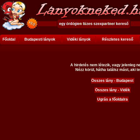
Főoldal
Budapesti lányok
Vidéki lányok
Részletes kereső
A hirdetés nem létezik, vagy jelenleg n
Nézz körül, hátha találsz mást, aki te
Összes lány - Budapest
Összes lány - Vidék
Ugrás a főoldalra