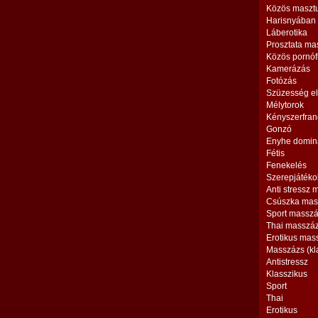
Közös maszt
Harisnyában
Láberotika
Prosztata ma
Közös pornóf
Kamerázás
Fotózás
Szüzesség el
Mélytorok
Kényszerfran
Gonzó
Enyhe domin
Fétis
Fenekelés
Szerepjátéko
Anti stressz
Csúszka mas
Sport massz
Thai masszá
Erotikus mas
Masszázs (kl
Antistressz
Klasszikus
Sport
Thai
Erotikus