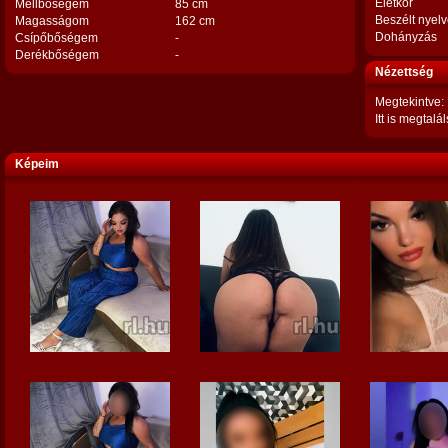
Életkor
Mellbőségem
85 cm
Beszélt nyel
Magasságom
162 cm
Dohányzás
Csípőbőségem
-
Derékbőségem
-
Nézettség
Megtekintve:
Itt is megtalál
Képeim