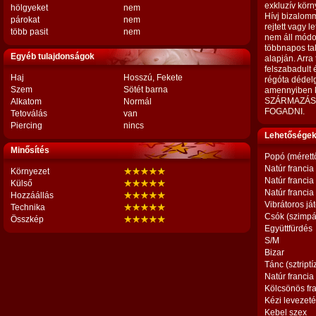
exkluzív körn
hölgyeket
nem
Hívj bizalomm
párokat
nem
rejtett vagy l
több pasit
nem
nem áll módo
többnapos tal
Egyéb tulajdonságok
alapján. Arra
felszabadult 
Haj
Hosszú, Fekete
régóta dédelg
Szem
Sötét barna
amennyiben 
SZÁRMAZÁS
Alkatom
Normál
FOGADNI.
Tetoválás
van
Piercing
nincs
Lehetőségek,
Minősítés
Popó (mérett
Natúr francia
Környezet
Natúr francia
Külső
Natúr francia
Hozzáállás
Vibrátoros já
Technika
Csók (szimpá
Összkép
Együttfürdés
S/M
Bizar
Tánc (sztriptí
Natúr francia
Kölcsönös fr
Kézi levezet
Kebel szex