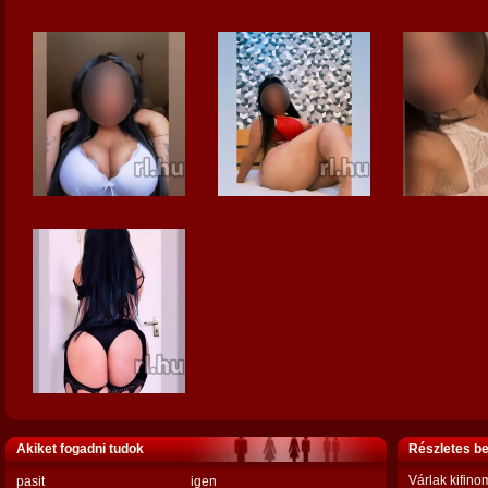
Akiket fogadni tudok
Részletes b
Várlak kifino
pasit
igen