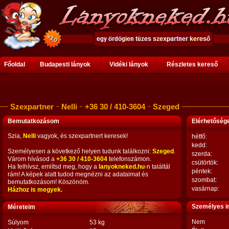
Főoldal
Budapesti lányok
Vidéki lányok
Részletes kereső
Szexpartner
Nelli
+36 30 / 410-3604
Szeged
Bemutatkozásom
Elérhetősé
Szia,
Nelli
vagyok, és szexpartnert keresek!
hétfő:
kedd:
Személyesen a következő helyen tudunk találkozni:
Szeged
.
szerda:
Várom hívásod a
+36 30 / 410-3604
telefonszámon.
csütörtök:
Ha felhívsz, említsd meg, hogy a
lanyokneked.hu
-n találtál
péntek:
rám! A képek alatt tudod megnézni az adataimat és
szombat:
bemutatkozásom! Köszönöm.
vasárnap:
Házhoz is megyek.
Személyes i
Méreteim
Nem
Súlyom
53 kg