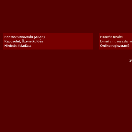
Fontos tudnivalók (ÁSZF)
Hirdetés felvétel
Kapcsolat, Üzenetküldés
E-mail cím: rosszlan
Hirdetés feladása
Online regisztráció
2