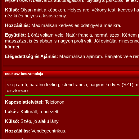
teljsen oké. A beláváros adottságaiból kifolyólag a parkolás nehéz.
Külső:
Olyan mint a képeken. Helyes arc, vékony test, kedves hang
néz ki és helyes a kisasszony.
Hozzáállás:
Maximálisan kedves és odafigyel a másikra.
Együttlét:
1 órát voltam vele. Natúr francia, normál szex. Kértem 
masszázst is és abban is nagyon profi volt. Jól csinálta, nincsen
körmei.
Elégedettség és Ajánlás:
Maximálisan ajánlom. Bánjatok vele re
csukusz beszámolója
szép arcú, barátnő feeling, isteni francia, nagyon kedves (SZT), 
diszkréció
Kapcsolatfelvétel:
Telefonon
Lakás:
Kulturált, rendezett.
Külső:
Szép, jó alakú lány.
Hozzáállás:
Vendégcentrikus.