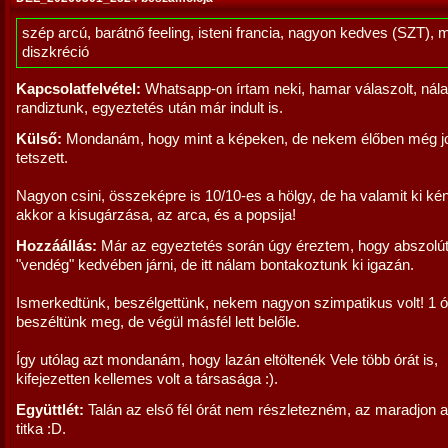
szép arcú, barátnő feeling, isteni francia, nagyon kedves (SZT), 
diszkréció
Kapcsolatfelvétel:
Whatsapp-on írtam neki, hamar válaszolt, nál
randiztunk, egyeztetés után már indult is.
Külső:
Mondanám, hogy mint a képeken, de nekem élőben még j
tetszett.
Nagyon csini, összeképre is 10/10-es a hölgy, de ha valamit ki ké
akkor a kisugárzása, az arca, és a popsija!
Hozzáállás:
Már az egyeztetés során úgy éreztem, hogy abszolút
"vendég" kedvében járni, de itt nálam bontakoztunk ki igazán.
Ismerkedtünk, beszélgettünk, nekem nagyon szimpatikus volt! 1 ó
beszéltünk meg, de végül másfél lett belőle.
Így utólag azt mondanám, hogy lazán eltöltenék Vele több órát is,
kifejezetten kellemes volt a társasága :).
Együttlét:
Talán az első fél órát nem részletezném, az maradjon a
titka :D.