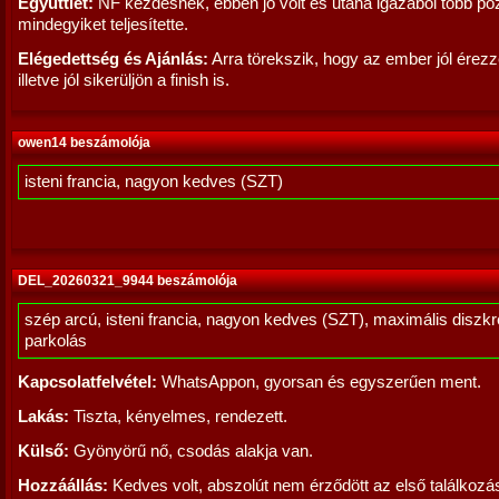
Együttlét:
NF kezdésnek, ebben jó volt és utána igazából több pó
mindegyiket teljesítette.
Elégedettség és Ajánlás:
Arra törekszik, hogy az ember jól érez
illetve jól sikerüljön a finish is.
owen14 beszámolója
isteni francia, nagyon kedves (SZT)
DEL_20260321_9944 beszámolója
szép arcú, isteni francia, nagyon kedves (SZT), maximális diszkré
parkolás
Kapcsolatfelvétel:
WhatsAppon, gyorsan és egyszerűen ment.
Lakás:
Tiszta, kényelmes, rendezett.
Külső:
Gyönyörű nő, csodás alakja van.
Hozzáállás:
Kedves volt, abszolút nem érződött az első találkozá