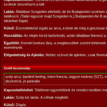
szoktuk összehozni a talit
Lakás:
Általában Szegeden elérhető, de én Budapesten szoktam 
találkozni. (Talán egyszer majd Szegeden is.) Budapesten Air B a
lakásban fogad.
Külső:
Eszméletlenül izgató az arca, a teste de még a gesztusai i
Hozzáállás:
Az elején kicsit tartózkodó, aztán általában felveszi a 
Együttlét:
Korrekt kedves lány, a megbeszéltek szerint történnek
események.
Elégedettség és Ajánlás:
Nehéz szívvel de ajánlom, csak finoma
Zsolt9 beszámolója
szép arcú, barátnő feeling, isteni francia, nagyon kedves (SZT), 
diszkréció, jó parkolás
Kapcsolatfelvétel:
Telefonon egyeztettünk és minden rendben me
Lakás:
Szép kis lakás. A célnak megfelel.
Külső:
Dögös