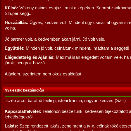
Külső:
Vékony csinos csajszi, mint a képeken. Semmi zsákbam
Szuper segg..
Hozzáállás:
Ügyes, kedves volt. Mindent úgy csinált ahogyan sz
volna.
Jó partner volt, a kedvemben akart járni. Jó volt vele.
Együttlét:
Minden jó volt, csináltunk mindent. Imádtam a seggét!!
Elégedettség és Ajánlás:
Maximálisan elégedett voltam vele, ha
járok, beugrok hozzá.
Ajánlom, szerintem nem okoz csalódást..
Nyaleszko beszámolója
szép arcú, barátnő feeling, isteni francia, nagyon kedves (SZT)
Kapcsolatfelvétel:
Telefonon beszéltünk, kedvesen tájékoztatott 
lehetőségekről!
Lakás:
Szép rendezett lakás, zene ment a tv-n, célnak tökéletese