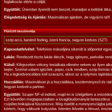
foglalkozás elérte a célját.
Együttlét:
Úriember ilyenről nem beszél, maradjon a kettőnk titka.
Elégedettség és Ajánlás:
Maximálisan ajánlom, de vigyázni rá!!!
Plútó100 beszámolója
szép arcú, barátnő feeling, isteni francia, nagyon kedves (SZT)
Kapcsolatfelvétel:
Telefonon másodjára sikerült is időpontot egye
Lakás:
Rendezett tiszta lakás látszik, hogy igényes, parkolás ren
Külső:
Kifejezetten vékony testalkata ellenére nekem az ilyen alk
bejön. Szemei valami igézőek, popsi, cicik rendben, szép formás t
Ha a legkedvencebbre kell szavazni, akkor az a selymes tapintású
Hozzáállás:
Maximálisan jó a hozzáállása, kezdeményező és ráé
hogyan kedveli a partner.
Együttlét:
Szuper NF-el indított, majd én is ízlelgettem a mézédes
Ezt követően megtapasztaltam a lovaglótudományát fantasztikus
csípőtechnikájával fűszerezve. Még mielőtt a mennyországba jutta
kértem, hogy váltsunk kutyusba. Istenien felvette a ritmust, érezt