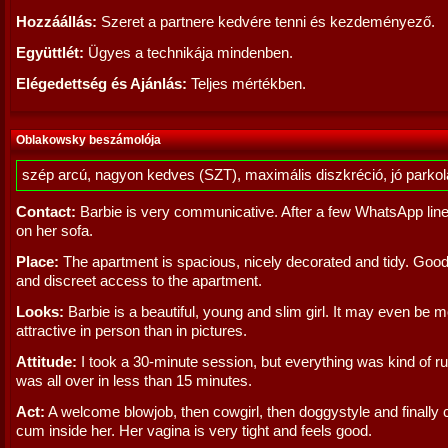
Hozzáállás:
Szeret a partnere kedvére tenni és kezdeményező.
Együttlét:
Ügyes a technikája mindenben.
Elégedettség és Ajánlás:
Teljes mértékben.
Oblakowsky beszámolója
szép arcú, nagyon kedves (SZT), maximális diszkréció, jó parko
Contact:
Barbie is very communicative. After a few WhatsApp lin
on her sofa.
Place:
The apartment is spacious, nicely decorated and tidy. Good
and discreet access to the apartment.
Looks:
Barbie is a beautiful, young and slim girl. It may even be 
attractive in person than in pictures.
Attitude:
I took a 30-minute session, but everything was kind of ru
was all over in less than 15 minutes.
Act:
A welcome blowjob, then cowgirl, then doggystyle and finally 
cum inside her. Her vagina is very tight and feels good.