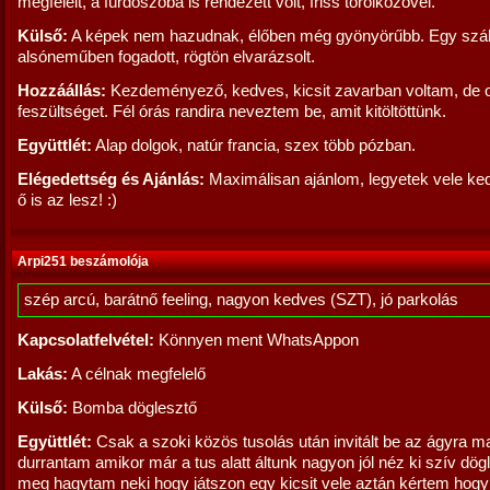
megfelelt, a fürdőszoba is rendezett volt, friss törölközővel.
Külső:
A képek nem hazudnak, élőben még gyönyörűbb. Egy szá
alsóneműben fogadott, rögtön elvarázsolt.
Hozzáállás:
Kezdeményező, kedves, kicsit zavarban voltam, de o
feszültséget. Fél órás randira neveztem be, amit kitöltöttünk.
Együttlét:
Alap dolgok, natúr francia, szex több pózban.
Elégedettség és Ajánlás:
Maximálisan ajánlom, legyetek vele ke
ő is az lesz! :)
Arpi251 beszámolója
szép arcú, barátnő feeling, nagyon kedves (SZT), jó parkolás
Kapcsolatfelvétel:
Könnyen ment WhatsAppon
Lakás:
A célnak megfelelő
Külső:
Bomba döglesztő
Együttlét:
Csak a szoki közös tusolás után invitált be az ágyra ma
durrantam amikor már a tus alatt áltunk nagyon jól néz ki szív dög
meg hagytam neki hogy játszon egy kicsit vele aztán kértem hogy