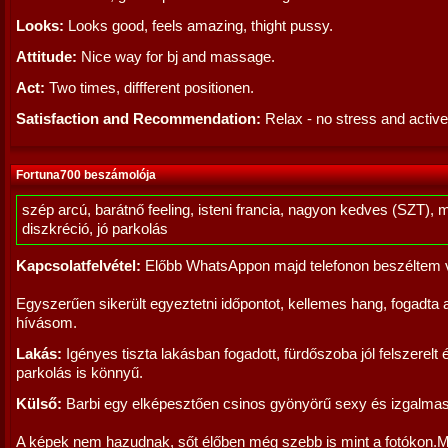
Looks:
Looks good, feels amazing, thight pussy.
Attitude:
Nice way for bj and massage.
Act:
Two times, diffferent positionen.
Satisfaction and Recommendation:
Relax - no stress and active
Fortuna700 beszámolója
szép arcú, barátnő feeling, isteni francia, nagyon kedves (SZT), 
diszkréció, jó parkolás
Kapcsolatfelvétel:
Előbb WhatsAppon majd telefonon beszéltem v
Egyszerűen sikerült egyeztetni időpontot, kellemes hang, fogadta 
hívásom.
Lakás:
Igényes tiszta lakásban fogadott, fürdőszoba jól felszerelt 
parkolás is könnyű.
Külső:
Barbi egy elképesztően csinos gyönyörű sexy és izgalmas
A képek nem hazudnak, sőt élőben még szebb is mint a fotókon.