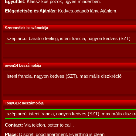
Együttlét:
Klasszikus pózok, ügyes mindenben.
Elégedettség és Ajánlás:
Kedves,odaadó lány. Ajánlom.
Szeretnélek beszámolója
szép arcú, barátnő feeling, isteni francia, nagyon kedves (SZT)
owen14 beszámolója
isteni francia, nagyon kedves (SZT), maximális diszkréció
TonyGER beszámolója
szép arcú, isteni francia, nagyon kedves (SZT), maximális diszkr
Contact:
Via telefon, better to call..
Place:
Discret, good apartment. Everthing is clean.