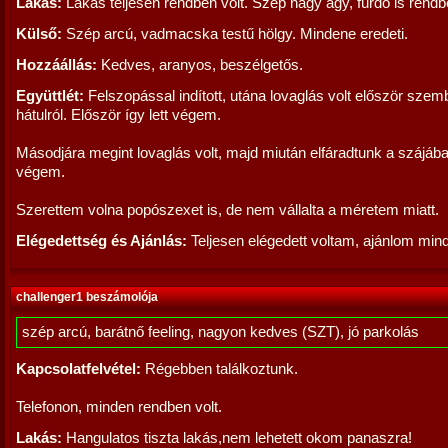
Lakás:
Lakás teljesen rendben volt. Szép nagy ágy, fürdő is rendb
Külső:
Szép arcú, vadmacska testű hölgy. Mindene eredeti.
Hozzáállás:
Kedves, aranyos, beszélgetős.
Együttlét:
Felszopással indított, utána lovaglás volt először szem
hátulról. Először így lett végem.
Másodjára megint lovaglás volt, majd miután elfáradtunk a szájában
végem.
Szerettem volna popószexet is, de nem vállalta a méretem miatt.
Elégedettség és Ajánlás:
Teljesen elégedett voltam, ajánlom min
challenger1 beszámolója
szép arcú, barátnő feeling, nagyon kedves (SZT), jó parkolás
Kapcsolatfelvétel:
Régebben találkoztunk.
Telefonon, minden rendben volt.
Lakás:
Hangulatos tiszta lakás,nem lehetett okom panaszra!