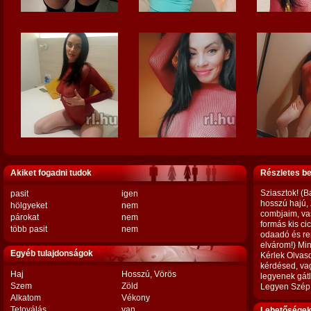
Akiket fogadni tudok
Részletes b
Sziasztok! (
pasit
igen
hosszú hajú,
hölgyeket
nem
combjaim, va
párokat
nem
formás kis c
több pasit
nem
odaadó és ren
elvárom!) Min
Egyéb tulajdonságok
Kérlek Olvas
kérdésed, va
Haj
Hosszú, Vörös
legyenek gátl
Szem
Zöld
Legyen Szép 
Alkatom
Vékony
Tetoválás
van
Lehetőségek,