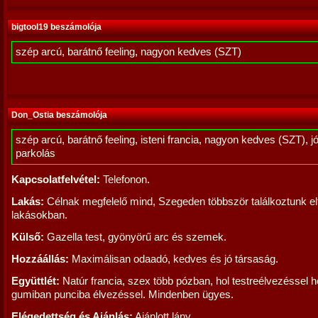
bigtool19 beszámolója
szép arcú, barátnő feeling, nagyon kedves (SZT)
Don_Ostia beszámolója
szép arcú, barátnő feeling, isteni francia, nagyon kedves (SZT), j
parkolás
Kapcsolatfelvétel:
Telefonon.
Lakás:
Célnak megfelelő mind, Szegeden többször találkoztunk el
lakásokban.
Külső:
Gazella test, gyönyörű arc és szemek.
Hozzáállás:
Maximálisan odaadó, kedves és jó társaság.
Együttlét:
Natúr francia, szex több pózban, hol testreélvezéssel h
gumiban punciba élvezéssel. Mindenben ügyes.
Elégedettség és Ajánlás:
Ajánlott lány.