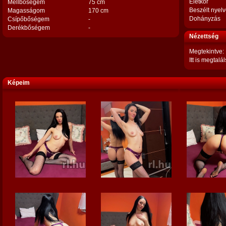
Életkor
Mellbőségem
75 cm
Beszélt nyel
Magasságom
170 cm
Dohányzás
Csípőbőségem
-
Derékbőségem
-
Nézettség
Megtekintve:
Itt is megtalál
Képeim