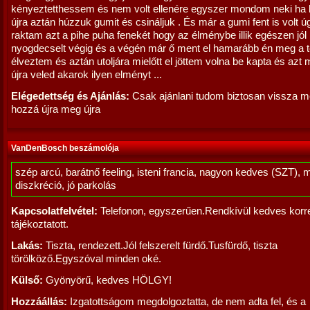
kényeztetthessem és nem volt ellenére egyszer mondom neki ha
újra aztán húzzuk gumit és csináljuk . És már a gumi fent is volt 
raktam azt a pihe puha fenekét hogy az élménybe illik egészen jól
nyogdecselt végig és a végén már ő ment el hamarább én meg a t
élveztem és aztán utoljára mielőtt el jöttem volna be kapta és azt
újra veled akarok ilyen elményt ...
Elégedettség és Ajánlás:
Csak ajánlani tudom biztosan vissza 
hozzá újra meg újra
VanDenBosch beszámolója
szép arcú, barátnő feeling, isteni francia, nagyon kedves (SZT), 
diszkréció, jó parkolás
Kapcsolatfelvétel:
Telefonon, egyszerűen.Rendkívül kedves korre
tájékoztatott.
Lakás:
Tiszta, rendezett.Jól felszerelt fürdő.Tusfürdő, tiszta
törölköző.Egyszóval minden oké.
Külső:
Gyönyörű, kedves HÖLGY!
Hozzáállás:
Izgatottságom megdolgoztatta, de nem adta fel, és a