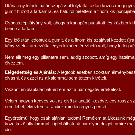
Utána egy kitartó natúr szopással folytatta, aztán közös megegye
gumit húzott a farkamra, és hátulról betettem a finom kis puncijába
Csodaszép látvány volt, ahogy a kanapén pucsított, és közben ki-b
benne a farkam.
Egy idő után ledobtuk a gumit, és a finom kis szájával kezdett újra
kényeztetni, ám ezúttal egyértelműen érezhető volt, hogy ki fog vé
Nem állt meg egy pillanatra sem, addig szopott, amíg egy hatalm
élveztem.
Elégedettség és Ajánlás:
A legtöbb esetben szoktam élménybes
olvasni, és ezzel az alkalommal sem tettem kivételt.
Viszont én alaptalannak érzem azt a pár negatív értékelést.
Velem nagyon kedves volt az első pillanattól kezdve, egy rossz 
nem lehet, élveztem a randink minden egyes percét!
Egyértelmű, hogy csak ajánlani tudom! Remélem találkozunk még
következő alkalommal, kipróbálhatunk pár olyan dolgot, amire ma 
idő.