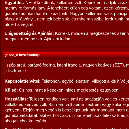
Együttlét:
NF-el kezdtünk, kellemes volt. Képek nem adják vissz
mennyire formás lány. A fenekéért külön oda voltam, ezért kértem
gumihúzás után hátulról kezdjünk. Nagyon kellemes szűk puncija 
plusz a látvány... nem telt bele sok, és mire misszibe fordultunk, 
utolért a végzet.
Elégedettség és Ajánlás:
Korrekt, minden a megbeszéltek szerint
megyek még hozzá. Ajánlani tudom.
gabor_d beszámolója
szép arcú, barátnő feeling, isteni francia, nagyon kedves (SZT), 
diszkréció
Kapcsolatfelvétel:
Telefonon, egyből elértem, villogott a kis hívó j
Külső:
Csinos, mint a képeken, nincs meglepetés ezügyben.
Hozzáállás:
Teljesen rendben volt, ami az adatlapján volt és kért
vállalta és kedves volt. Bár nem volt semmi extrém vagy különleg
igényem. Elején meg végén is beszélgettünk pár mondatot, nem az
gumibaba/fadarab akihez hozzászólni se lehet csak lefekszik és sü
ahogy tudsz kategória.