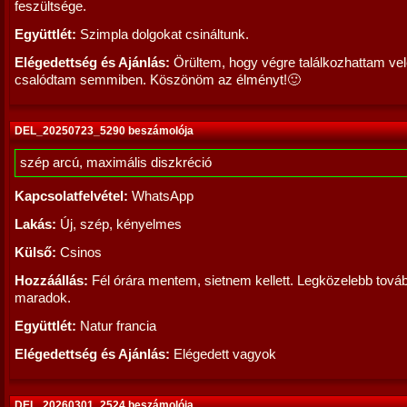
feszültsége.
Együttlét:
Szimpla dolgokat csináltunk.
Elégedettség és Ajánlás:
Örültem, hogy végre találkozhattam ve
csalódtam semmiben. Köszönöm az élményt!🙂
DEL_20250723_5290 beszámolója
szép arcú, maximális diszkréció
Kapcsolatfelvétel:
WhatsApp
Lakás:
Új, szép, kényelmes
Külső:
Csinos
Hozzáállás:
Fél órára mentem, sietnem kellett. Legközelebb tová
maradok.
Együttlét:
Natur francia
Elégedettség és Ajánlás:
Elégedett vagyok
DEL_20260301_2524 beszámolója