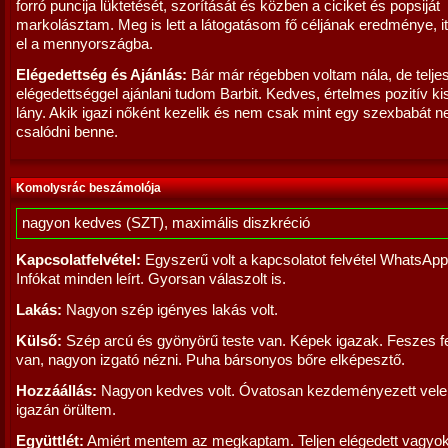
forró puncija lüktetését, szorítását és közben a ciciket és popsiját
markolásztam. Meg is lett a látogatásom fő céljának eredménye, it
el a mennyországba.
Elégedettség és Ajánlás:
Bár már régebben voltam nála, de telje
elégedettséggel ajánlani tudom Barbit. Kedves, értelmes pozitív k
lány. Akik igazi nőként kezelik és nem csak mint egy szexbabát 
csalódni benne.
Komolysrác beszámolója
nagyon kedves (SZT), maximális diszkréció
Kapcsolatfelvétel:
Egyszerű volt a kapcsolatot felvétel WhatsApp
Infókat minden leírt. Gyorsan válaszolt is.
Lakás:
Nagyon szép igényes lakás volt.
Külső:
Szép arcú és gyönyörű teste van. Képek igazak. Feszes 
van, nagyon izgató nézni. Puha bársonyos bőre elképesztő.
Hozzáállás:
Nagyon kedves volt. Óvatosan kezdeményezett vel
igazán örültem.
Együttlét:
Amiért mentem az megkaptam. Teljen elégedett vagyo