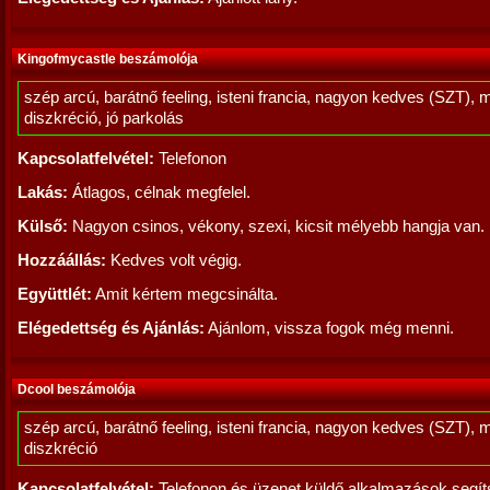
Kingofmycastle beszámolója
szép arcú, barátnő feeling, isteni francia, nagyon kedves (SZT), 
diszkréció, jó parkolás
Kapcsolatfelvétel:
Telefonon
Lakás:
Átlagos, célnak megfelel.
Külső:
Nagyon csinos, vékony, szexi, kicsit mélyebb hangja van.
Hozzáállás:
Kedves volt végig.
Együttlét:
Amit kértem megcsinálta.
Elégedettség és Ajánlás:
Ajánlom, vissza fogok még menni.
Dcool beszámolója
szép arcú, barátnő feeling, isteni francia, nagyon kedves (SZT), 
diszkréció
Kapcsolatfelvétel:
Telefonon és üzenet küldő alkalmazások segít