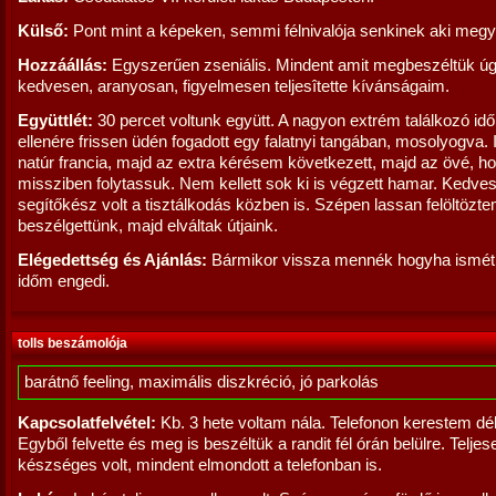
Külső:
Pont mint a képeken, semmi félnivalója senkinek aki megy
Hozzáállás:
Egyszerűen zseniális. Mindent amit megbeszéltük úgy
kedvesen, aranyosan, figyelmesen teljesîtette kívánságaim.
Együttlét:
30 percet voltunk együtt. A nagyon extrém találkozó id
ellenére frissen üdén fogadott egy falatnyi tangában, mosolyogva.
natúr francia, majd az extra kérésem következett, majd az övé, h
missziben folytassuk. Nem kellett sok ki is végzett hamar. Kedve
segítőkész volt a tisztálkodás közben is. Szépen lassan felöltöz
beszélgettünk, majd elváltak útjaink.
Elégedettség és Ajánlás:
Bármikor vissza mennék hogyha ismét 
időm engedi.
tolls beszámolója
barátnő feeling, maximális diszkréció, jó parkolás
Kapcsolatfelvétel:
Kb. 3 hete voltam nála. Telefonon kerestem déle
Egyből felvette és meg is beszéltük a randit fél órán belülre. Teljes
készséges volt, mindent elmondott a telefonban is.