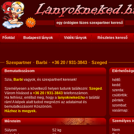
Főoldal
Budapesti lányok
Vidéki lányok
Részletes kereső
Szexpartner
Barbi
+36 20 / 931-3843
Szeged
Bemutatkozásom
Elérhetősé
Szia,
Barbi
vagyok, és szexpartnert keresek!
hétfő:
kedd:
Személyesen a következő helyen tudunk találkozni:
Szeged
.
szerda:
Várom hívásod a
+36 20 / 931-3843
telefonszámon.
csütörtök:
Ha felhívsz, említsd meg, hogy a
lanyokneked.hu
-n találtál
péntek:
rám! A képek alatt tudod megnézni az adataimat és
szombat:
bemutatkozásom! Köszönöm.
vasárnap:
Házhoz is megyek.
Személyes i
Méreteim
Nem
Súlyom
52 kg