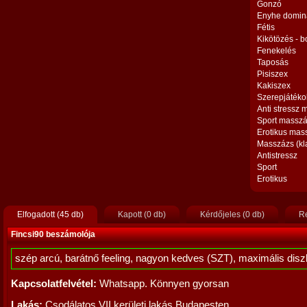
Gonzó
Enyhe domin
Fétis
Kikötözés - 
Fenekelés
Taposás
Pisiszex
Kakiszex
Szerepjátéko
Anti stressz
Sport massz
Erotikus mas
Masszázs (kl
Antistressz
Sport
Erotikus
Elfogadott (45 db)
Kapott (0 db)
Kérdőjeles (0 db)
Re
Fincsi90 beszámolója
szép arcú, barátnő feeling, nagyon kedves (SZT), maximális disz
Kapcsolatfelvétel:
Whatsapp. Könnyen gyorsan
Lakás:
Csodálatos VII kerületi lakás Budapesten.