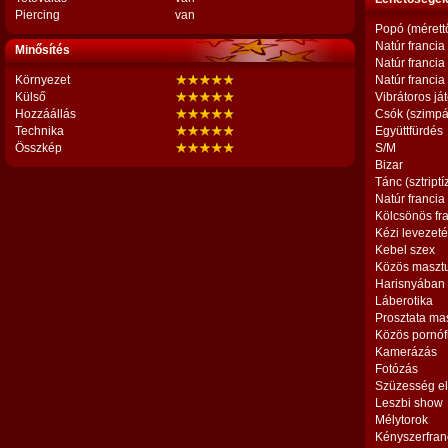
Piercing
van
Popó (mérett
Natúr francia
Minősítés
Natúr francia
Környezet
Natúr francia
Külső
Vibrátoros já
Hozzáállás
Csók (szimpá
Technika
Együttfürdés
Összkép
S/M
Bizar
Tánc (sztriptí
Natúr francia
Kölcsönös fr
Kézi levezet
Kebel szex
Közös maszt
Harisnyában
Láberotika
Prosztata ma
Közös pornóf
Kamerázás
Fotózás
Szüzesség el
Leszbi show
Mélytorok
Kényszerfran