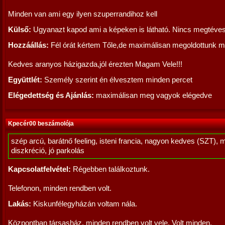
Minden van ami egy ilyen szuperrandihoz kell
Külső:
Ugyanazt kapod ami a képeken is látható. Nincs megtéve
Hozzáállás:
Fél órát kértem Tőle,de maximálisan megoldottunk min
Kedves aranyos házigazda,jól érezten Magam Vele!!!
Együttlét:
Személy szerint én élvesztem minden percet
Elégedettség és Ajánlás:
maximálisan meg vagyok elégedve
Kpecér00 beszámolója
szép arcú, barátnő feeling, isteni francia, nagyon kedves (SZT), 
diszkréció, jó parkolás
Kapcsolatfelvétel:
Régebben találkoztunk.
Telefonon, minden rendben volt.
Lakás:
Kiskunfélegyházán voltam nála.
Központban társasház, minden rendben volt vele. Volt minden.