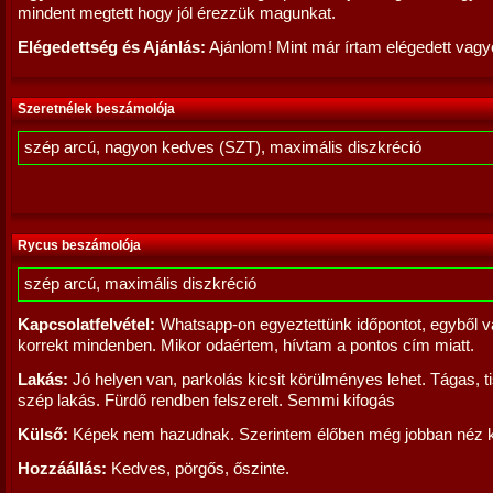
mindent megtett hogy jól érezzük magunkat.
Elégedettség és Ajánlás:
Ajánlom! Mint már írtam elégedett vagy
Szeretnélek beszámolója
szép arcú, nagyon kedves (SZT), maximális diszkréció
Rycus beszámolója
szép arcú, maximális diszkréció
Kapcsolatfelvétel:
Whatsapp-on egyeztettünk időpontot, egyből vá
korrekt mindenben. Mikor odaértem, hívtam a pontos cím miatt.
Lakás:
Jó helyen van, parkolás kicsit körülményes lehet. Tágas, ti
szép lakás. Fürdő rendben felszerelt. Semmi kifogás
Külső:
Képek nem hazudnak. Szerintem élőben még jobban néz k
Hozzáállás:
Kedves, pörgős, őszinte.