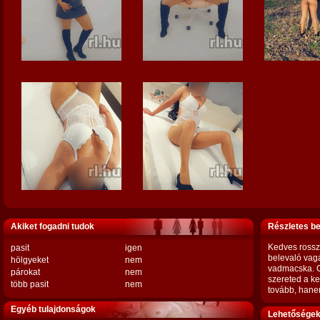
Akiket fogadni tudok
Részletes b
Kedves rosszl
pasit
igen
belevaló vag
hölgyeket
nem
vadmacska. C
párokat
nem
szereted a ke
több pasit
nem
tovább, hanem
Egyéb tulajdonságok
Lehetőségek,