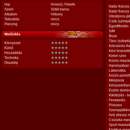
Haj
Hosszú, Fekete
Natúr francia
Szem
Sötét barna
Natúr francia
Alkatom
Vékony
Vibrátoros já
Tetoválás
nincs
Csók (szimpá
Piercing
nincs
Együttfürdés
S/M
Minősítés
Bizar
Tánc (sztriptí
Környezet
Kölcsönös fr
Külső
Kézi levezet
Hozzáállás
Kebel szex
Technika
Közös maszt
Összkép
Harisnyában
Láberotika
Közös pornóf
Mélytorok
Kényszerfran
Enyhe domin
Kikötözés - 
Fenekelés
Pisiszex
Szerepjátéko
Anti stressz
Csúszka mas
Sport massz
Erotikus mas