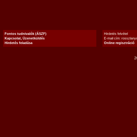
Fontos tudnivalók (ÁSZF)
Hirdetés felvétel
Kapcsolat, Üzenetküldés
E-mail cím: rosszlan
Hirdetés feladása
Online regisztráció
2