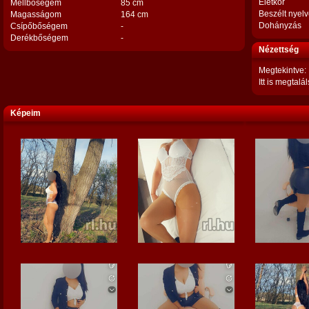
Életkor
Mellbőségem
85 cm
Beszélt nyel
Magasságom
164 cm
Dohányzás
Csípőbőségem
-
Derékbőségem
-
Nézettség
Megtekintve:
Itt is megtalál
Képeim