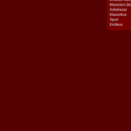
Masszázs (kl
Antistressz
Klasszikus
Sport
Erotikus