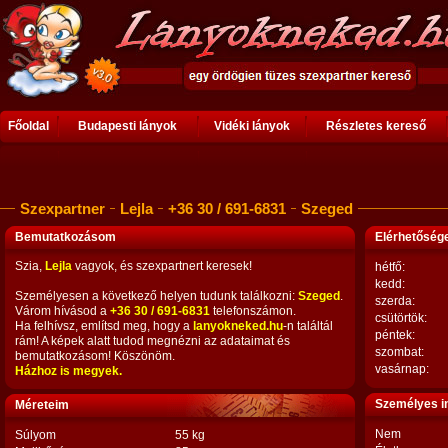
Főoldal
Budapesti lányok
Vidéki lányok
Részletes kereső
Szexpartner
Lejla
+36 30 / 691-6831
Szeged
Bemutatkozásom
Elérhetősé
Szia,
Lejla
vagyok, és szexpartnert keresek!
hétfő:
kedd:
Személyesen a következő helyen tudunk találkozni:
Szeged
.
szerda:
Várom hívásod a
+36 30 / 691-6831
telefonszámon.
csütörtök:
Ha felhívsz, említsd meg, hogy a
lanyokneked.hu
-n találtál
péntek:
rám! A képek alatt tudod megnézni az adataimat és
szombat:
bemutatkozásom! Köszönöm.
vasárnap:
Házhoz is megyek.
Személyes i
Méreteim
Nem
Súlyom
55 kg