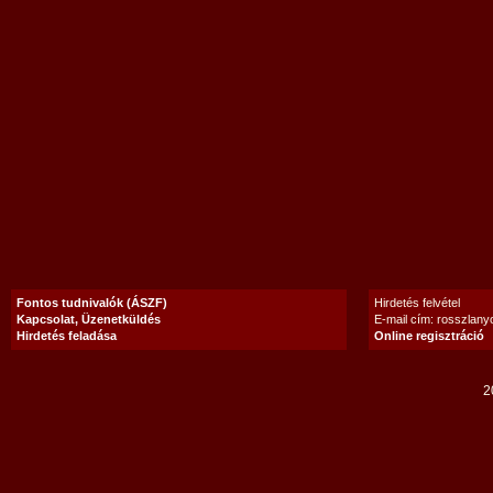
Fontos tudnivalók (ÁSZF)
Hirdetés felvétel
Kapcsolat, Üzenetküldés
E-mail cím: rosszlan
Hirdetés feladása
Online regisztráció
2