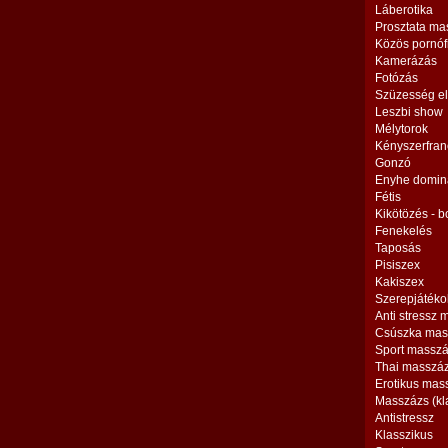
Láberotika
Prosztata ma
Közös pornóf
Kamerázás
Fotózás
Szüzesség el
Leszbi show
Mélytorok
Kényszerfran
Gonzó
Enyhe domin
Fétis
Kikötözés - 
Fenekelés
Taposás
Pisiszex
Kakiszex
Szerepjátéko
Anti stressz
Csúszka mas
Sport massz
Thai masszá
Erotikus mas
Masszázs (kl
Antistressz
Klasszikus