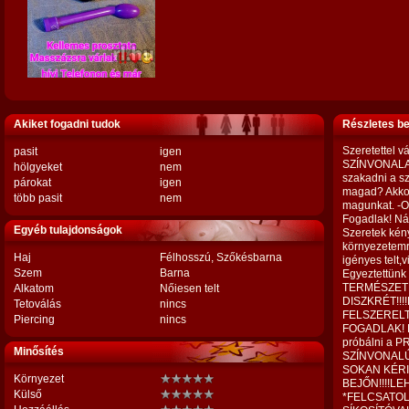
Akiket fogadni tudok
Részletes b
Szeretettel 
pasit
igen
SZÍNVONALAS 
hölgyeket
nem
szakadni a sz
párokat
igen
magad? Akkor
több pasit
nem
magunkat. -O
Fogadlak! N
Egyéb tulajdonságok
Szeretek kén
környezetemr
Haj
Félhosszú, Szőkésbarna
igényes telt,
Szem
Barna
Egyeztettünk 
TERMÉSZET
Alkatom
Nőiesen telt
DISZKRÉT!!
Tetoválás
nincs
FELSZEREL
Piercing
nincs
FOGADLAK! E
próbálni a 
Minősítés
SZÍNVONALÚ
SOKAN KÉRI
Környezet
BEJŐN!!!!L
Külső
*FELCSATOL