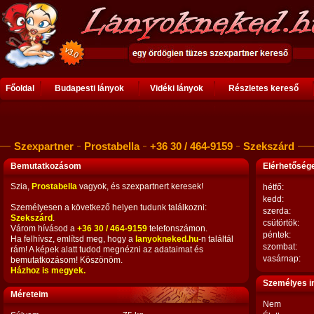
Főoldal
Budapesti lányok
Vidéki lányok
Részletes kereső
Szexpartner
Prostabella
+36 30 / 464-9159
Szekszárd
Bemutatkozásom
Elérhetősé
Szia,
Prostabella
vagyok, és szexpartnert keresek!
hétfő:
kedd:
Személyesen a következő helyen tudunk találkozni:
szerda:
Szekszárd
.
csütörtök:
Várom hívásod a
+36 30 / 464-9159
telefonszámon.
péntek:
Ha felhívsz, említsd meg, hogy a
lanyokneked.hu
-n találtál
szombat:
rám! A képek alatt tudod megnézni az adataimat és
vasárnap:
bemutatkozásom! Köszönöm.
Házhoz is megyek.
Személyes i
Méreteim
Nem