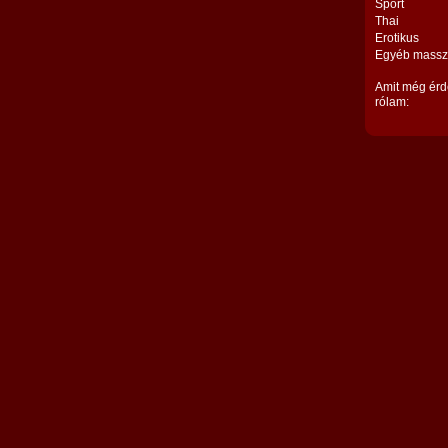
Sport
Thai
Erotikus
Egyéb massz
Amit még érd
rólam: