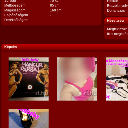
Súlyom
75 kg
Életkor
Mellbőségem
85 cm
Beszélt nyel
Magasságom
160 cm
Dohányzás
Csípőbőségem
-
Derékbőségem
-
Nézettség
Megtekintve:
Itt is megtalál
Képeim