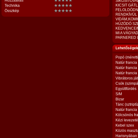
Hozzáállás
SÍKOSÍTÓVA
KICSIT GÁT
Technika
FELOLDÓDNI
Összkép
RENDKÍVÜL
VIDÁM,KOMM
HÚZÓDÓ SZÉ
KEDVENCEIM
MI A VÁGYAD
PARNERED L
Lehetőségek,
Popó (mérett
Natúr francia
Natúr francia
Natúr francia
Vibrátoros já
Csók (szimpá
Együttfürdés
S/M
Bizar
Tánc (sztriptí
Natúr francia
Kölcsönös fr
Kézi levezet
Kebel szex
Közös maszt
Harisnyában