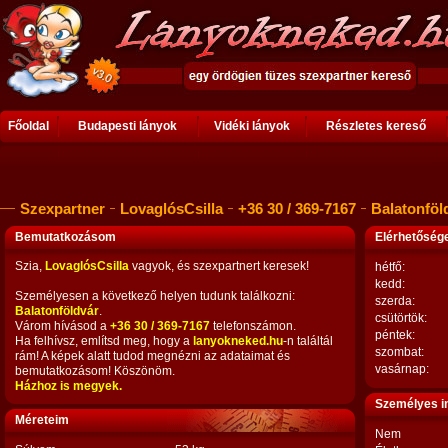
Főoldal
Budapesti lányok
Vidéki lányok
Részletes kereső
Szexpartner
LovaglósCsilla
+36 30 / 369-7167
Balatonföl
Bemutatkozásom
Elérhetősé
Szia,
LovaglósCsilla
vagyok, és szexpartnert keresek!
hétfő:
kedd:
Személyesen a következő helyen tudunk találkozni:
szerda:
Balatonföldvár
.
csütörtök:
Várom hívásod a
+36 30 / 369-7167
telefonszámon.
péntek:
Ha felhívsz, említsd meg, hogy a
lanyokneked.hu
-n találtál
szombat:
rám! A képek alatt tudod megnézni az adataimat és
vasárnap:
bemutatkozásom! Köszönöm.
Házhoz is megyek.
Személyes i
Méreteim
Nem