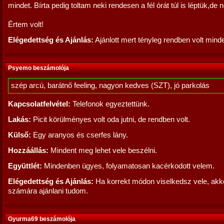
mindet. Bírta pedig toltam neki rendesen a fél órát túl is léptük,de 
Értem volt!
Elégedettség és Ajánlás:
Ajánlott mert tényleg rendben volt mind
Psyemo beszámolója
szép arcú, barátnő feeling, nagyon kedves (SZT), jó parkolás
Kapcsolatfelvétel:
Telefonok egyeztettünk.
Lakás:
Picit körülményes volt oda jutni, de rendben volt.
Külső:
Egy aranyos és cserfes lány.
Hozzáállás:
Mindent meg lehet vele beszélni.
Együttlét:
Mindenben ügyes, folyamatosan kacérkodott velem.
Elégedettség és Ajánlás:
Ha korrekt módon viselkedsz vele, akko
számára ajánlani tudom.
Gyurma69 beszámolója