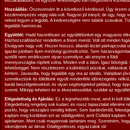
elszakabadulni, ha egyszer lehetőséged van megismerni közelebb
Hozzáállás:
Öszevonnám itt a következő kérdéssel. Úgy érzem 
kezdeményezés végig nála volt. Nagyon jól irányít, de úgy, hogy v
neked legyen a legjobb. A kedvességére nem találok szavakat. Tí
legalább harmincas.
Együttlét:
Hadd hasonlítsam az együttlétünket egy magyaros étk
Házhozszállításhoz rendeltem a finom menüt. Volt ott minden fogá
Étvágyam nagy volt. Hiszen hosszú, állandó lezárt párkapcsolat 
igazán jutottam ilyen minőségi gyümölcshöz. Sem házasságomb
azelőtt nem emlékszem olyan személyre, aki ennyire a földi
mennyországba röpített volna. Minden volt a tálon. Igazi bőségtál. 
lehetőséggel. Nem részletezem a különböző pózokat, váltásokat. F
kértem. Javasolta, hogy legalább egy óra az ideális. Valójában jóva
szeretkeztünk és töltöttünk együtt mindenféle időnézegetés nélkül
baráti beszélgetésekkel, és olyan segítségekkel például, hogy ép
szereti. Miképp tehetem én is élvezetessebbé, szebbé az együttlé
Elégedettség és Ajánlás:
Ez a legnehezebb rovat, amit ki kell töl
Elégedettség rengeteg sok kudarc és rossz tapasztalat ellenére ná
pozitív, hogy visszajáró vendég lettem. Sem barátnőimtől, felesé
kaptam meg korábban ezt az odafigyelést, amit Csillától kaptam.
ajánlanom. Mert csak magamnak tartanám meg. Szeretném, hog
sikerüljenek az álmai. Odafigyeléssel, vigyázzatok rá!