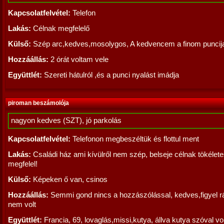
Kapcsolatfelvétel:
Telefon
Lakás:
Célnak megfelelő
Külső:
Szép arc,kedves,mosolygos, A kedvencem a finom puncij
Hozzáállás:
2 órát voltam vele
Együttlét:
Szereti hátulról ,és a punci nyalást imádja
piroman beszámolója
nagyon kedves (SZT), jó parkolás
Kapcsolatfelvétel:
Telefonon megbeszéltük és flottul ment
Lakás:
Családi ház ami kívülről nem szép, belseje célnak tökélet
megfelel!
Külső:
Képeken ő van, csinos
Hozzáállás:
Semmi gond nincs a hozzászólással, kedves,figyel r
nem volt
Együttlét:
Francia, 69, lovaglás,missi,kutya, állva kutya szóval vol