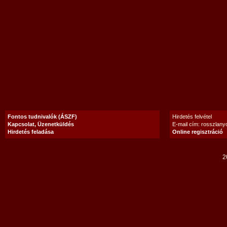
Fontos tudnivalók (ÁSZF)
Hirdetés felvétel
Kapcsolat, Üzenetküldés
E-mail cím: rosszlan
Hirdetés feladása
Online regisztráció
2