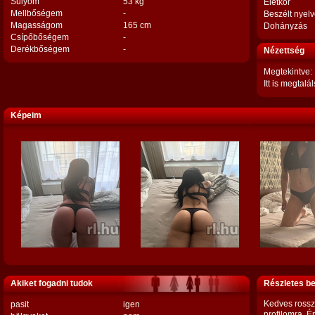
Súlyom
53 kg
Életkor
Mellbőségem
-
Beszélt nyel
Magasságom
165 cm
Dohányzás
Csípőbőségem
-
Derékbőségem
-
Nézettség
Megtekintve:
Itt is megtalál
Képeim
Akiket fogadni tudok
Részletes b
Kedves rosszl
pasit
igen
profilomra. 