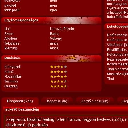
hölgyeket
nem
tud lovagolni
párokat
nem
Gyere el hoz
több pasit
igen
a hívásod! R
farku férfiakat
Egyéb tulajdonságok
Lehetőségek,
Haj
Hosszú, Fekete
Szem
Barna
Natúr francia
Alkatom
Vékony
Natúr francia
Tetoválás
nincs
Vibrátoros já
Piercing
nincs
Együttfürdés
Kölcsönös fr
Minősítés
Kézi levezet
Közös maszt
Környezet
Thai masszá
Külső
Masszázs (kl
Hozzáállás
Thai
Technika
Összkép
Elfogadott (5 db)
Kapott (0 db)
Kérdőjeles (0 db)
Rej
istike70 beszámolója
szép arcú, barátnő feeling, isteni francia, nagyon kedves (SZT), 
diszkréció, jó parkolás