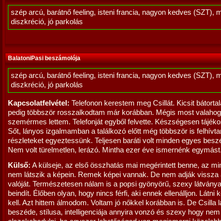
szép arcú, barátnő feeling, isteni francia, nagyon kedves (SZT), 
diszkréció, jó parkolás
BalatoniPasi beszámolója
szép arcú, barátnő feeling, isteni francia, nagyon kedves (SZT), 
diszkréció, jó parkolás
Kapcsolatfelvétel:
Telefonon kerestem meg Csillát. Kicsit bátorta
pedig többször rosszalkodtam már korábban. Mégis most valahog
szemérmes lettem. Telefonját egyből felvette. Készségesen tájékoz
Sőt, lányos izgalmamban a találkozó előtt még többször is felhívt
részleteket egyeztessünk. Teljesen baráti volt minden egyes besz
Nem volt türelmetlen, lerázó. Mintha ezer éve ismernénk egymást
Külső:
A külseje, az első összhatás mai megérintett benne, az mi
nem látszik a képein. Remek képei vannak. De nem adják vissza 
valóját. Természetesen nálam is a popsi gyönyörű, szexy látvány
beindít. Élőben olyan, hogy nincs férfi, aki ennek ellenálljon. Látni k
kell. Azt hittem álmodom. Voltam jó nőkkel korábban is. De Csilla 
beszéde, stílusa, intelligenciája annyira vonzó és szexy hogy ne