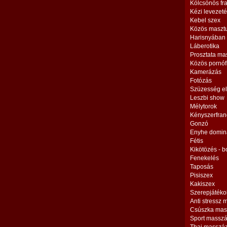
Kölcsönös fr
Kézi levezet
Kebel szex
Közös maszt
Harisnyában
Láberotika
Prosztata ma
Közös pornóf
Kamerázás
Fotózás
Szüzesség el
Leszbi show
Mélytorok
Kényszerfran
Gonzó
Enyhe domin
Fétis
Kikötözés - 
Fenekelés
Taposás
Pisiszex
Kakiszex
Szerepjátéko
Anti stressz
Csúszka mas
Sport massz