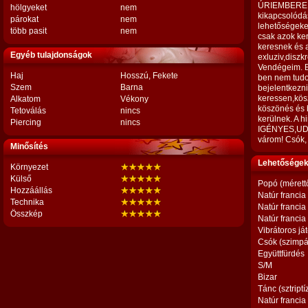
ÚRIEMBEREKET
hölgyeket
nem
kikapcsolódás
párokat
nem
lehetőségeket
több pasit
nem
csak azok ke
keresnek és 
Egyéb tulajdonságok
exluziv,diszk
Vendégeim. Be
Haj
Hosszú, Fekete
ben nem tudok
Szem
Barna
bejelentkezni
keressen,kös
Alkatom
Vékony
köszönés és 
Tetoválás
nincs
kerülnek. A h
Piercing
nincs
IGÉNYES,UD
várom! Csók,
Minősítés
Lehetőségek,
Környezet
Külső
Popó (mérett
Hozzáállás
Natúr francia
Technika
Natúr francia
Összkép
Natúr francia
Vibrátoros já
Csók (szimpá
Együttfürdés
S/M
Bizar
Tánc (sztriptí
Natúr francia