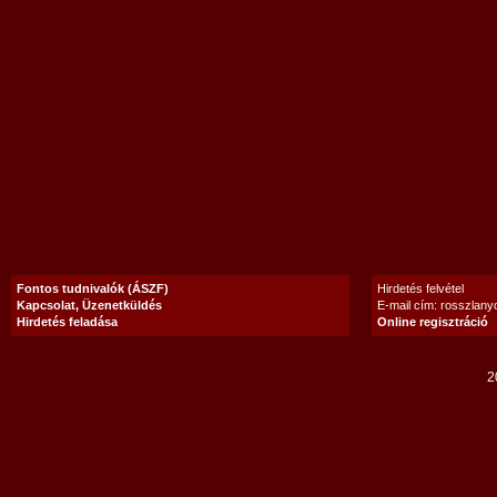
Fontos tudnivalók (ÁSZF)
Hirdetés felvétel
Kapcsolat, Üzenetküldés
E-mail cím: rosszlan
Hirdetés feladása
Online regisztráció
2