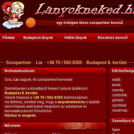
Főoldal
Budapesti lányok
Vidéki lányok
Részletes kereső
Szexpartner
Lia
+36 70 / 592-8355
Budapest II. kerület
Bemutatkozásom
Elérhetősé
Szia,
Lia
vagyok, és szexpartnert keresek!
hétfő:
kedd:
Személyesen a következő helyen tudunk találkozni:
szerda:
Budapest II. kerület
.
csütörtök:
Várom hívásod a
+36 70 / 592-8355
telefonszámon.
péntek:
Ha felhívsz, említsd meg, hogy a
lanyokneked.hu
-n találtál
szombat:
rám! A képek alatt tudod megnézni az adataimat és
vasárnap:
bemutatkozásom! Köszönöm.
Házhoz is megyek.
Személyes i
Méreteim
Nem