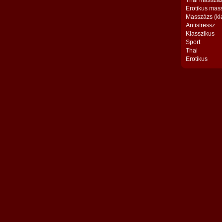
Thai masszá
Erotikus mas
Masszázs (kl
Antistressz
Klasszikus
Sport
Thai
Erotikus