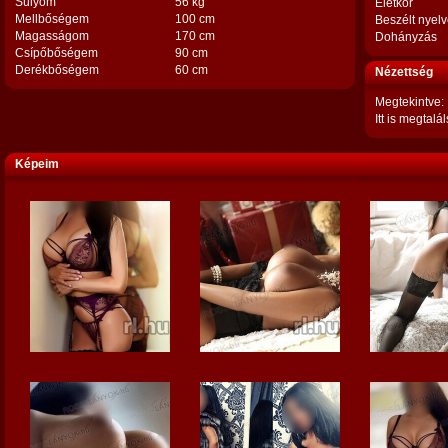
Súlyom
56 kg
Életkor
Mellbőségem
100 cm
Beszélt nyel
Magasságom
170 cm
Dohányzás
Csípőbőségem
90 cm
Derékbőségem
60 cm
Nézettség
Megtekintve:
Itt is megtalál
Képeim