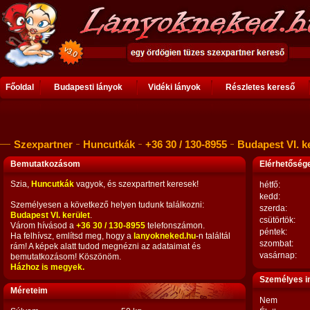
Főoldal
Budapesti lányok
Vidéki lányok
Részletes kereső
Szexpartner
Huncutkák
+36 30 / 130-8955
Budapest VI. k
Bemutatkozásom
Elérhetősé
Szia,
Huncutkák
vagyok, és szexpartnert keresek!
hétfő:
kedd:
Személyesen a következő helyen tudunk találkozni:
szerda:
Budapest VI. kerület
.
csütörtök:
Várom hívásod a
+36 30 / 130-8955
telefonszámon.
péntek:
Ha felhívsz, említsd meg, hogy a
lanyokneked.hu
-n találtál
szombat:
rám! A képek alatt tudod megnézni az adataimat és
vasárnap:
bemutatkozásom! Köszönöm.
Házhoz is megyek.
Személyes i
Méreteim
Nem