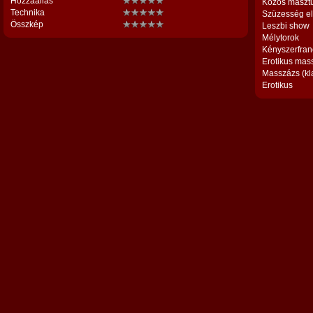
Hozzáállás
Közös maszt
Technika
Szüzesség el
Összkép
Leszbi show
Mélytorok
Kényszerfran
Erotikus mas
Masszázs (kl
Erotikus