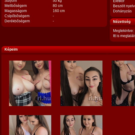
Súlyom
50 kg
Életkor
Mellbőségem
80 cm
Beszélt nyel
Magasságom
160 cm
Dohányzás
Csípőbőségem
-
Derékbőségem
-
Nézettség
Megtekintve:
Itt is megtalál
Képeim