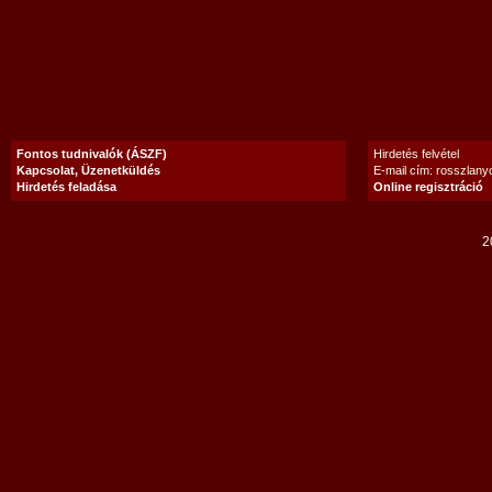
Fontos tudnivalók (ÁSZF)
Hirdetés felvétel
Kapcsolat, Üzenetküldés
E-mail cím: rosszlan
Hirdetés feladása
Online regisztráció
2