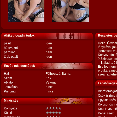
Akiket fogadni tudok
Részletes b
Hello. Üdvözü
pasit
igen
lánykával jol
hölgyeket
nem
,kedvesek va
párokat
nem
Kényeztetni é
több pasit
igen
? Szivesen m
---Nálad. .. 
Egyéb tulajdonságok
Esetleg nem 
erotikára még
Haj
Félhosszú, Barna
szeánsz lehe
Szem
Kék
Alkatom
Vékony
Lehetőségek,
Tetoválás
nincs
Vibrátoros já
Piercing
nincs
Csók (szimpá
Együttfürdés
Minősítés
Kölcsönös fr
Környezet
Kézi levezet
Külső
Kebel szex