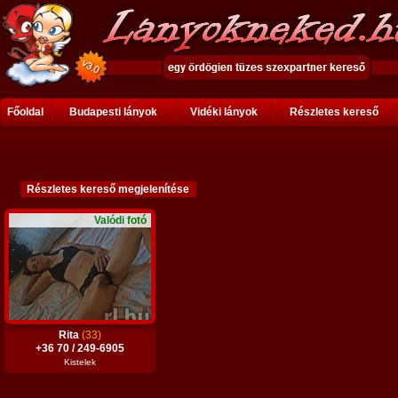
Főoldal
Budapesti lányok
Vidéki lányok
Részletes kereső
Valódi fotó
Rita
(33)
+36 70 / 249-6905
Kistelek