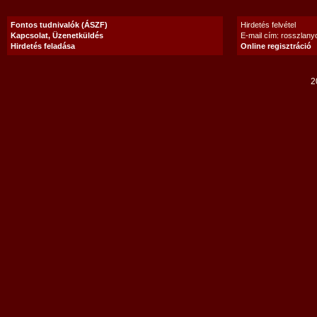
Fontos tudnivalók (ÁSZF)
Hirdetés felvétel
Kapcsolat, Üzenetküldés
E-mail cím: rosszlan
Hirdetés feladása
Online regisztráció
2