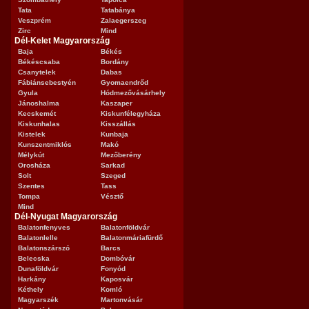
Tata
Tatabánya
Veszprém
Zalaegerszeg
Zirc
Mind
Dél-Kelet Magyarország
Baja
Békés
Békéscsaba
Bordány
Csanytelek
Dabas
Fábiánsebestyén
Gyomaendrőd
Gyula
Hódmezővásárhely
Jánoshalma
Kaszaper
Kecskemét
Kiskunfélegyháza
Kiskunhalas
Kisszállás
Kistelek
Kunbaja
Kunszentmiklós
Makó
Mélykút
Mezőberény
Orosháza
Sarkad
Solt
Szeged
Szentes
Tass
Tompa
Vésztő
Mind
Dél-Nyugat Magyarország
Balatonfenyves
Balatonföldvár
Balatonlelle
Balatonmáriafürdő
Balatonszárszó
Barcs
Belecska
Dombóvár
Dunaföldvár
Fonyód
Harkány
Kaposvár
Kéthely
Komló
Magyarszék
Martonvásár