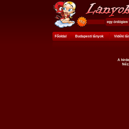
Főoldal
Budapesti lányok
Vidéki l
A hirde
Nézz