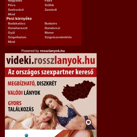
Nagyatád
Paks
Pécs
Siófok
Szekszárd
Zamárdi
Mind
Pest környéke
Budakalász
Budaörs
Dunaharaszti
Dunakeszi
Gyál
Monor
Szigethalom
Szigetszentmiklós
Mind
Powered by
rosszlanyok.hu