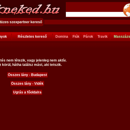
ányok
Részletes kereső
Domina
Fiúk
Párok
Travik
Masszáz
tés nem létezik, vagy jelenleg nem aktív.
 körül, hátha találsz mást, aki tetszik.
Összes lány - Budapest
Összes lány - Vidék
Ugrás a főoldalra