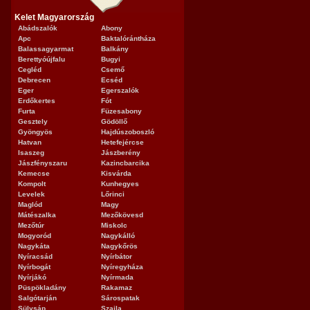
Kelet Magyarország
Abádszalók
Abony
Apc
Baktalórántháza
Balassagyarmat
Balkány
Berettyóújfalu
Bugyi
Cegléd
Csemő
Debrecen
Ecséd
Eger
Egerszalók
Erdőkertes
Fót
Furta
Füzesabony
Gesztely
Gödöllő
Gyöngyös
Hajdúszoboszló
Hatvan
Hetefejércse
Isaszeg
Jászberény
Jászfényszaru
Kazincbarcika
Kemecse
Kisvárda
Kompolt
Kunhegyes
Levelek
Lőrinci
Maglód
Magy
Mátészalka
Mezőkövesd
Mezőtúr
Miskolc
Mogyoród
Nagykálló
Nagykáta
Nagykőrös
Nyíracsád
Nyírbátor
Nyírbogát
Nyíregyháza
Nyírjákó
Nyírmada
Püspökladány
Rakamaz
Salgótarján
Sárospatak
Sülysáp
Szajla