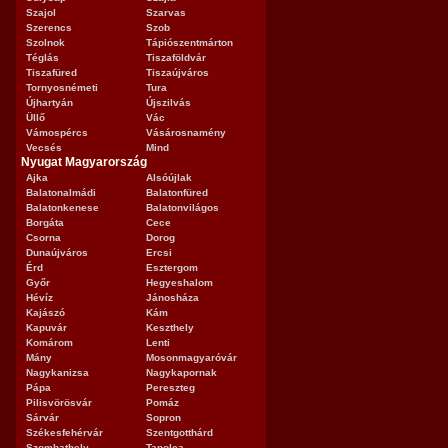
Szajol
Szarvas
Szerencs
Szob
Szolnok
Tápiószentmárton
Téglás
Tiszaföldvár
Tiszafüred
Tiszaújváros
Tornyosnémeti
Tura
Újhartyán
Újszilvás
Üllő
Vác
Vámospércs
Vásárosnamény
Vecsés
Mind
Nyugat Magyarország
Ajka
Alsóújlak
Balatonalmádi
Balatonfüred
Balatonkenese
Balatonvilágos
Borgáta
Cece
Csorna
Dorog
Dunaújváros
Ercsi
Érd
Esztergom
Győr
Hegyeshalom
Hévíz
Jánosháza
Kajászó
Kám
Kapuvár
Keszthely
Komárom
Lenti
Mány
Mosonmagyaróvár
Nagykanizsa
Nagykapornak
Pápa
Pereszteg
Pilisvörösvár
Pomáz
Sárvár
Sopron
Székesfehérvár
Szentgotthárd
Szombathely
Tapolca