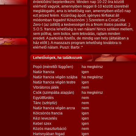
érdeklődni/ bejelentkezni. Minden nap 10-22 óra között
elérhető vagyok, amennyiben reggel 8-10 között szeretnél
meglátogatni, arra is lehetőség van, amennyiben előző nap
ezt jelzed felém. Kizárólag ápolt, igényes férfiakat áll
módomban fogadni! Köszönöm :) Szeretem a CocaCola
Zero-t (az üdítőt) a kedvességet és a finom illatos pasikat. ;)
S.O.S. francia lehetőség is van nálam! Nincs szilikon mellem,
sem póthaj, sem botox, sem tetoválás, rajtam minden
eredeti. A parkolás fizetős, de mindig van hely (általában a
ház előtt ). A masszazs program lehetőség továbbra is
elérhető nálam. Puszi: Barbi :*
Lehetőségek, ha találkozunk
Popó (mérettől függően)
ha megkérsz
Natúr francia
igen
Natúr francia végén szájba
ha megkérsz
Natúr francia végén testre
igen
Vibrátoros játék
nem
Csók (szimpátia alapján)
ha megkérsz
Együttfürdés
nem
Tánc (sztriptíz)
nem
Natúr francia végén arcra
nem
Kölcsönös francia
igen
Kézi levezetés
igen
Kebel szex
igen
Közös maszturbáció
nem
Harisnyában fogad
igen