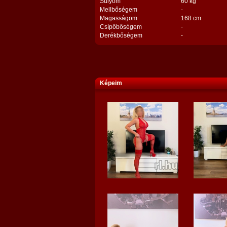
Súlyom
60 kg
Mellbőségem
-
Magasságom
168 cm
Csípőbőségem
-
Derékbőségem
-
Képeim