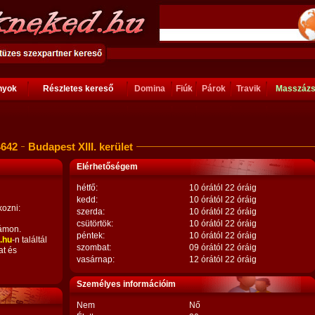
ányok
Részletes kereső
Domina
Fiúk
Párok
Travik
Masszáz
4642
Budapest XIII. kerület
Elérhetőségem
hétfő:
10 órától 22 óráig
kedd:
10 órától 22 óráig
kozni:
szerda:
10 órától 22 óráig
csütörtök:
10 órától 22 óráig
ámon.
péntek:
10 órától 22 óráig
.hu
-n találtál
szombat:
09 órától 22 óráig
at és
vasárnap:
12 órától 22 óráig
Személyes információim
Nem
Nő