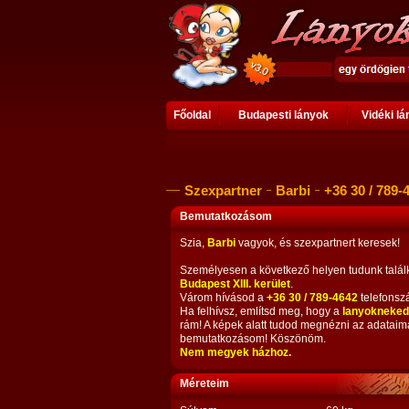
Főoldal
Budapesti lányok
Vidéki l
Szexpartner
Barbi
+36 30 / 789-
Bemutatkozásom
Szia,
Barbi
vagyok, és szexpartnert keresek!
Személyesen a következő helyen tudunk talál
Budapest XIII. kerület
.
Várom hívásod a
+36 30 / 789-4642
telefonsz
Ha felhívsz, említsd meg, hogy a
lanyokneked
rám! A képek alatt tudod megnézni az adataim
bemutatkozásom! Köszönöm.
Nem megyek házhoz.
Méreteim