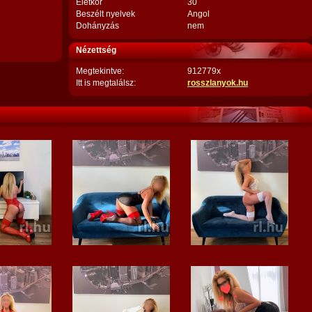
Életkor
30
Beszélt nyelvek
Angol
Dohányzás
nem
Nézettség
Megtekintve:
912779x
Itt is megtalálsz:
rosszlanyok.hu