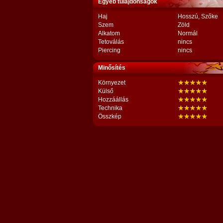
Egyéb tulajdonságok
Haj
Hosszú, Szőke
Szem
Zöld
Alkatom
Normál
Tetoválás
nincs
Piercing
nincs
Minősítés
Környezet
Külső
Hozzáállás
Technika
Összkép