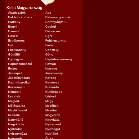
Kelet Magyarország
Abádszalók
Apc
Baktalórántháza
Balassagyarmat
Balkány
Berettyóújfalu
Bugyi
Cegléd
Csemő
Debrecen
Ecséd
Eger
Erdőkertes
Fehérgyarmat
Fót
Furta
Füzesabony
Gesztely
Gödöllő
Gönc
Gyöngyös
Hajdúböszörmény
Hajdúszoboszló
Hatvan
Ibrány
Isaszeg
Jászapáti
Jászberény
Jászfényszaru
Karcag
Kazincbarcika
Kemecse
Kérsemjén
Kisvárda
Kompolt
Kunhegyes
Levelek
Lőrinci
Maglód
Magy
Mátészalka
Mezőhék
Mezőkövesd
Mezőtúr
Miskolc
Mogyoród
Nagykálló
Nagykáta
Nagykőrös
Nyíracsád
Nyírbátor
Nyírbogát
Nyíregyháza
Nyírjákó
Nyírmada
Ócsa