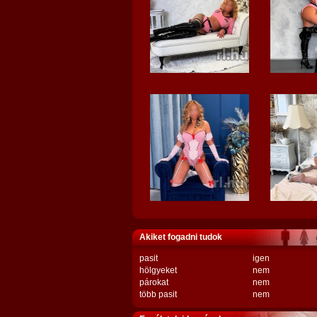
Akiket fogadni tudok
pasit
igen
hölgyeket
nem
párokat
nem
több pasit
nem