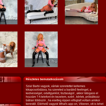
Részletes bemutatkozásom
Szia! Barbi vagyok, várlak szeretettel kellemes
kikapcsolódásra, ha szereted a barátnő feelinget, a
kedvességet, odafigyelést, tisztaságot , akkor látogass el
hozzám ? A telefont én kezelem, ezért , kérlek, próbálkozz
bátran többször , ha esetleg éppen elfoglalt voltam amikor
kerestél. Elérhető vagyok What's app-on, Viberen, ott is lehet