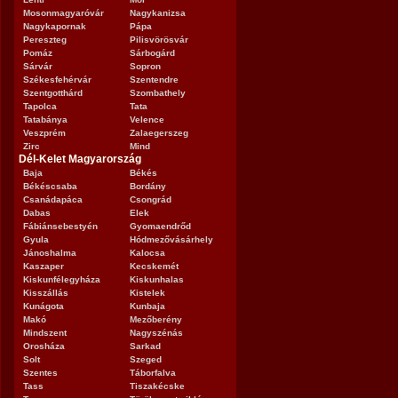
Mosonmagyaróvár
Nagykanizsa
Nagykapornak
Pápa
Pereszteg
Pilisvörösvár
Pomáz
Sárbogárd
Sárvár
Sopron
Székesfehérvár
Szentendre
Szentgotthárd
Szombathely
Tapolca
Tata
Tatabánya
Velence
Veszprém
Zalaegerszeg
Zirc
Mind
Dél-Kelet Magyarország
Baja
Békés
Békéscsaba
Bordány
Csanádapáca
Csongrád
Dabas
Elek
Fábiánsebestyén
Gyomaendrőd
Gyula
Hódmezővásárhely
Jánoshalma
Kalocsa
Kaszaper
Kecskemét
Kiskunfélegyháza
Kiskunhalas
Kisszállás
Kistelek
Kunágota
Kunbaja
Makó
Mezőberény
Mindszent
Nagyszénás
Orosháza
Sarkad
Solt
Szeged
Szentes
Táborfalva
Tass
Tiszakécske