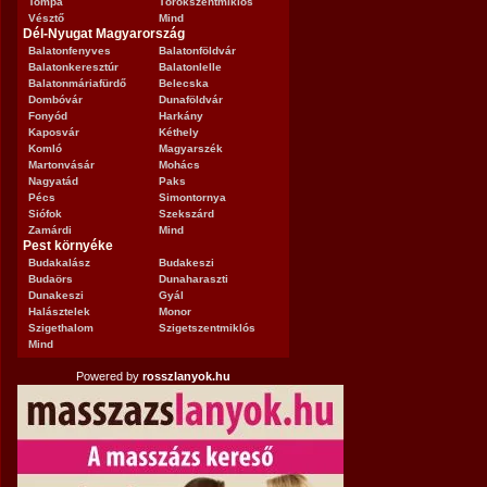
Tompa
Törökszentmiklós
Vésztő
Mind
Dél-Nyugat Magyarország
Balatonfenyves
Balatonföldvár
Balatonkeresztúr
Balatonlelle
Balatonmáriafürdő
Belecska
Dombóvár
Dunaföldvár
Fonyód
Harkány
Kaposvár
Kéthely
Komló
Magyarszék
Martonvásár
Mohács
Nagyatád
Paks
Pécs
Simontornya
Siófok
Szekszárd
Zamárdi
Mind
Pest környéke
Budakalász
Budakeszi
Budaörs
Dunaharaszti
Dunakeszi
Gyál
Halásztelek
Monor
Szigethalom
Szigetszentmiklós
Mind
Powered by
rosszlanyok.hu