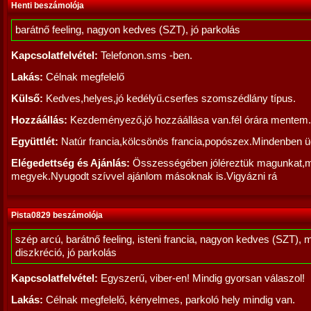
Henti beszámolója
barátnő feeling, nagyon kedves (SZT), jó parkolás
Kapcsolatfelvétel:
Telefonon.sms -ben.
Lakás:
Célnak megfelelő
Külső:
Kedves,helyes,jó kedélyű.cserfes szomszédlány típus.
Hozzáállás:
Kezdeményező,jó hozzáállása van.fél órára mentem.
Együttlét:
Natúr francia,kölcsönös francia,popószex.Mindenben ü
Elégedettség és Ajánlás:
Összességében jóléreztük magunkat,m
megyek.Nyugodt szívvel ajánlom másoknak is.Vigyázni rá
Pista0829 beszámolója
szép arcú, barátnő feeling, isteni francia, nagyon kedves (SZT), 
diszkréció, jó parkolás
Kapcsolatfelvétel:
Egyszerű, viber-en! Mindig gyorsan válaszol!
Lakás:
Célnak megfelelő, kényelmes, parkoló hely mindig van.