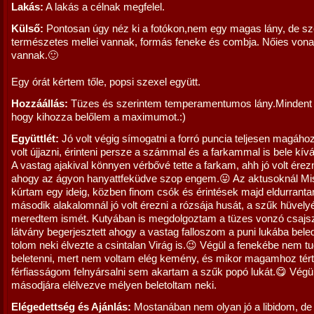
Lakás:
A lakás a célnak megfelel.
Külső:
Pontosan úgy néz ki a fotókon,nem egy magas lány, de sz
természetes mellei vannak, formás feneke és combja. Nőies vona
vannak.🙂
Egy órát kértem tőle, popsi szexel együtt.
Hozzáállás:
Tüzes és szerintem temperamentumos lány.Mindent 
hogy kihozza belőlem a maximumot.:)
Együttlét:
Jó volt végig símogatni a forró puncia teljesen magához 
volt újjazni, érinteni persze a számmal és a farkammal is bele kí
A vastag ajakival könnyen vérbővé tette a farkam, ahh jó volt érezni
ahogy az ágyon hanyattfeküdve szop engem.😛 Az aktusoknál Mi
kúrtam egy ideig, közben finom csók és érintések majd eldurranta
második alakalomnál jó volt érezni a rózsája husát, a szűk hüvely
meredtem ismét. Kutyában is megdolgoztam a tüzes vonzó csajszi
látvány begerjesztett ahogy a vastag falloszom a puni lukába bel
tolom neki élvezte a csintalan Virág is.😉 Végül a fenekébe nem t
beletenni, mert nem voltam elég kemény, és mikor magamhoz tért
férfiasságom felnyársalni sem akartam a szűk popó lukát.😋 Végü
másodjára elélvezve mélyen beletoltam neki.
Elégedettség és Ajánlás:
Mostanában nem olyan jó a libidom, de