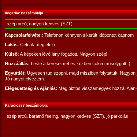
hegerlac beszámolója
szép arcú, nagyon kedves (SZT)
Kapcsolatfelvétel:
Telefonon könnyen sikerült időpontot kapnom
Lakás:
Célnak megfelelő
Külső:
A képeken lévő lány fogadott. Nagyon szép!
Hozzáállás:
Leste a kéréseimet és közben cukin mosolygott :)
Együttlét:
Ügyesen tud szopni, majd misziben folytattuk. Nagyon 
Jó nagyot élveztem.
Elégedettség és Ajánlás:
Még biztos visszamegyek hozzá! Ajánlo
Paradics87 beszámolója
szép arcú, barátnő feeling, nagyon kedves (SZT), jó parkolás