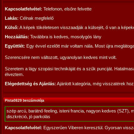
Kapcsolatfelvétel:
Telefonon, elsőre felvette
Lakás:
Célnak megfelelő
Külső:
A képek tökéletesen visszaadják a külsejét, ő van a képek
Hozzáállás:
Továbbra is kedves, mosolygós lány
Együttlét:
Egy évvel ezelőtt már voltam nála. Most újra meglátog
Szerencsére nem változott, ugyanolyan kedves mint volt.
Szeretem a lágy szopási technikáját és a szűk punciját. Hatalmas
élveztem.
Elégedettség és Ajánlás:
Ajánlott kategória, még visszatérek ho
Pista0829 beszámolója
szép arcú, barátnő feeling, isteni francia, nagyon kedves (SZT), 
diszkréció, jó parkolás
Kapcsolatfelvétel:
Egyszerűen Viberen keresztül. Gyorsan vissza