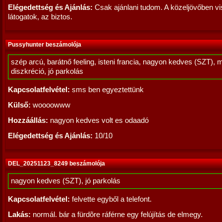
Elégedettség és Ajánlás:
Csak ajánlani tudom. A közeljövőben v
látogatok, az biztos.
Pussyhunter beszámolója
szép arcú, barátnő feeling, isteni francia, nagyon kedves (SZT), 
diszkréció, jó parkolás
Kapcsolatfelvétel:
sms ben egyeztettünk
Külső:
woooowww
Hozzáállás:
nagyon kedves volt es odaadó
Elégedettség és Ajánlás:
10/10
DEL_20251123_8249 beszámolója
nagyon kedves (SZT), jó parkolás
Kapcsolatfelvétel:
felvette egyből a telefont.
Lakás:
normál. bár a fürdõre ráférne egy felújítás de elmegy.