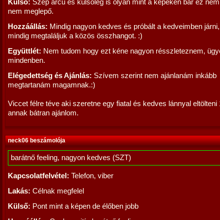
Külső:
Szép arcú és külsőleg is olyan mint a képeken bár ez ne
nem meglepő.
Hozzáállás:
Mindig nagyon kedves és próbált a kedveimben járni
mindig megtaláljuk a közös összhangot. :)
Együttlét:
Nem tudom hogy ezt kéne nagyon résszleteznem, ügye
mindenben.
Elégedettség és Ajánlás:
Szívem szerint nem ajánlanám inkább
megtartanám magamnak.:)
Viccet félre téve aki szeretne egy fiatal és kedves lánnyal eltölteni 
annak bátran ajánlom.
neck06 beszámolója
barátnő feeling, nagyon kedves (SZT)
Kapcsolatfelvétel:
Telefon, viber
Lakás:
Célnak megfelel
Külső:
Pont mint a képen de élőben jobb