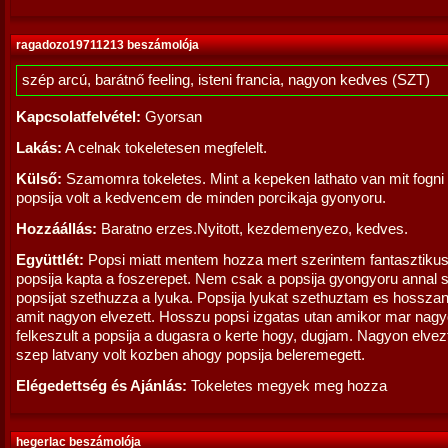
ragadozo19711213 beszámolója
szép arcú, barátnő feeling, isteni francia, nagyon kedves (SZT)
Kapcsolatfelvétel:
Gyorsan
Lakás:
A celnak tokeletesen megfelelt.
Külső:
Szamomra tokeletes. Mint a kepeken lathato van mit fogni r
popsija volt a kedvencem de minden porcikaja gyonyoru.
Hozzáállás:
Baratno erzes.Nyitott, kezdemenyezo, kedves.
Együttlét:
Popsi miatt mentem hozza mert szerintem fantasztikus.
popsija kapta a foszerepet. Nem csak a popsija gyongyoru annal 
popsijat szethuzza a lyuka. Popsija lyukat szethuztam es hossza
amit nagyon elvezett. Hosszu popsi izgatas utan amikor mar nag
felkeszult a popsija a dugasra o kerte hogy, dugjam. Nagyon elve
szep latvany volt kozben ahogy popsija beleremegett.
Elégedettség és Ajánlás:
Tokeletes megyek meg hozza
hegerlac beszámolója