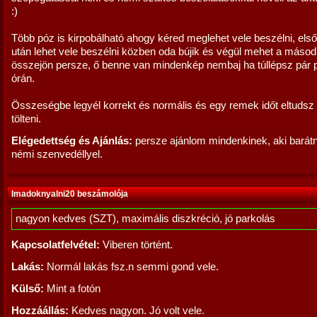
:)
Több póz is kirpobálható ahogy kéred meglehet vele beszélni, els
után lehet vele beszélni közben oda bújik és végül mehet a másod
összejön persze, ő benne van mindenkép nembaj ha túllépsz pár 
órán.
Összeségbe legyél korrekt és normális és egy remek időt eltudsz
tölteni.
Elégedettség és Ajánlás:
persze ajánlom mindenkinek, aki barát
némi szenvedéllyel.
Imadoknyalni20 beszámolója
nagyon kedves (SZT), maximális diszkréció, jó parkolás
Kapcsolatfelvétel:
Viberen történt.
Lakás:
Normál lakás fsz.n semmi gond vele.
Külső:
Mint a fotón
Hozzáállás:
Kedves nagyon. Jó volt vele.