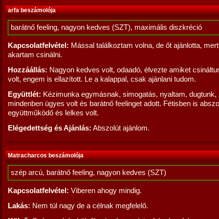
arfa beszámolója
barátnő feeling, nagyon kedves (SZT), maximális diszkréció
Kapcsolatfelvétel:
Mással találkoztam volna, de őt ajánlotta, mert 
akartam csinálni.
Hozzáállás:
Nagyon kedves volt, odaadó, élvezte amiket csináltu
volt, engem is ellazított. Le a kalappal, csak ajánlani tudom.
Együttlét:
Kézimunka egymásnak, simogatás, nyaltam, dugtunk,
mindenben ügyes volt és barátnő feelinget adott. Fétisben is abszo
együttműködő és lelkes volt.
Elégedettség és Ajánlás:
Abszolút ajánlom.
Matracharcos beszámolója
szép arcú, barátnő feeling, nagyon kedves (SZT)
Kapcsolatfelvétel:
Viberen ahogy mindig.
Lakás:
Nem túl nagy de a célnak megfelelő.