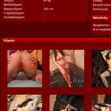
Súlyom
60 kg
Életkor
Mellbőségem
-
Beszélt nyel
Magasságom
160 cm
Dohányzás
Csípőbőségem
-
Derékbőségem
-
Nézettség
Megtekintve:
Itt is megtalál
Képeim