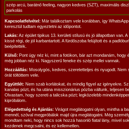
szép arcú, barátnő feeling, nagyon kedves (SZT), maximális diszk
parkolás
Kapcsolatfelvétel:
Már találkoztam vele korábban, így WhatsApp
keresztül tudtam egyeztetni az időpontot.
Lakás:
Az épület tipikus 13. kerületi stílusú és jó állapotban van. A
kissé régi, de jól karbantartott. A fürdőszoba felújított és a padlóbur
beépítették.
Külső:
Pont úgy néz ki, mint a fotókon, bár azt mondanám, hogy 
még jobban néz ki. Nagyszerű feneke és szép mellei vannak.
Hozzáállás:
Mosolygós, kedves, szeretetteljes és nyugodt. Nem si
órát töltöttem vele.
Együttlét:
Nem szab korlátokat, és mindig figyel az igényekre. Sze
kanalas pózt, és ha utána misszionárius pózba váltunk, teljesen be
Olvastam, hogy szereti a talicska pózt; legközelebb mindenképpe
kipróbálom.
Elégedettség és Ajánlás:
Virágot meglátogatni olyan, mintha a b
mennél, szóval megpróbálok majd újra meglátogatni. Még személ
mondtam neki, hogy nincs sok hozzá hasonló fiatal lány, mivel so
kezdenek megcsalni, és ez kellemetlen.