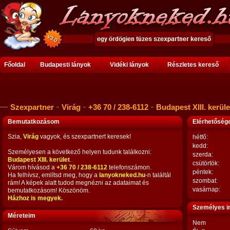
Főoldal
Budapesti lányok
Vidéki lányok
Részletes kereső
Szexpartner
Virág
+36 70 / 238-6112
Budapest XIII. kerüle
Bemutatkozásom
Elérhetősé
Szia,
Virág
vagyok, és szexpartnert keresek!
hétfő:
kedd:
Személyesen a következő helyen tudunk találkozni:
szerda:
Budapest XIII. kerület
.
csütörtök:
Várom hívásod a
+36 70 / 238-6112
telefonszámon.
péntek:
Ha felhívsz, említsd meg, hogy a
lanyokneked.hu
-n találtál
szombat:
rám! A képek alatt tudod megnézni az adataimat és
vasárnap:
bemutatkozásom! Köszönöm.
Házhoz is megyek.
Személyes i
Méreteim
Nem