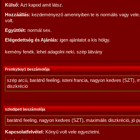
Külső:
Azt kapod amit látsz.
Hozzáállás:
kezdeményezô amennyiben te is normális vagy vele.
volt.
Együttlét:
normál sex.
Elégedettség és Ajánlás:
igen ajánlatot a kis hölgy.
kemény fenék. lehet adagolni neki. szép látvány
Frenkyboy1 beszámolója
szép arcú, barátnő feeling, isteni francia, nagyon kedves (SZT), 
diszkréció
szlodipeti beszámolója
barátnő feeling, nagyon kedves (SZT), maximális diszkréció, jó p
Kapcsolatfelvétel:
Könyű volt vele egyeztetni.