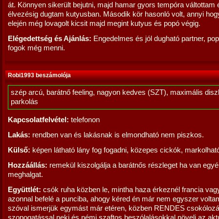
át. Könnyen sikerült bejutni, majd hamar gyors tempóra váltottam 
élvezésig dugtam kutyusban. Második kör hasonló volt, annyi hog
elején még lovagolt kicsit majd megint kutyus és popó végig.
Elégedettség és Ajánlás:
Engedelmes és jól dugható partner, pop
fogok még menni.
Robi1993 beszámolója
szép arcú, barátnő feeling, nagyon kedves (SZT), maximális diszk
parkolás
Kapcsolatfelvétel:
telefonon
Lakás:
rendben van és lakásnak is elmondható nem piszkos.
Külső:
képen látható lány fog fogadni, közepes cickók, markolhat
Hozzáállás:
remekül kiszolgálja a barátnős részleget ha van egy
meghalgat.
Együttlét:
csók ruha közben le, mintha haza érkeznél francia vag
azonnal befelé a punciba, ahogy kéred én már nem egyszer voltam
szóval ismerjük egymást már etéren, közben RENDES csokólozás
szopogatással neki és némi szaftos beszólalásokkal növeli az akt