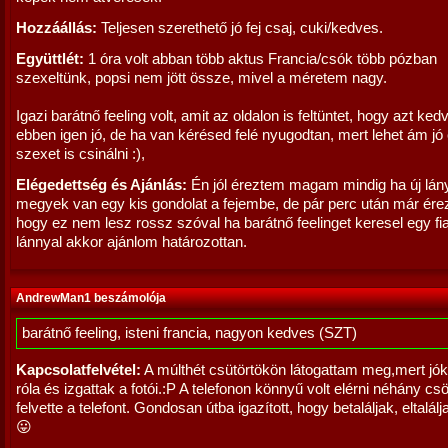
Hozzáállás:
Teljesen szerethető jó fej csaj, cuki/kedves.
Együttlét:
1 óra volt abban több aktus Francia/csók több pózban
szexeltünk, popsi nem jött össze, mivel a méretem nagy.
Igazi barátnő feeling volt, amit az oldalon is feltüntet, hogy azt kedv
ebben igen jó, de ha van kérésed felé nyugodtan, mert lehet ám jó
szexet is csinálni :),
Elégedettség és Ajánlás:
Én jól éreztem magam mindig ha új lán
megyek van egy kis gondolat a fejembe, de pár perc után már ére
hogy ez nem lesz rossz szóval ha barátnő feelinget keresel egy fia
lánnyal akkor ajánlom határozottan.
AndrewMan1 beszámolója
barátnő feeling, isteni francia, nagyon kedves (SZT)
Kapcsolatfelvétel:
A múlthét csütörtökön látogattam meg,mert jóka
róla és izgattak a fotói.:P A telefonon könnyű volt elérni néhány cs
felvette a telefont. Gondosan útba igazított, hogy betaláljak, eltalál
😛