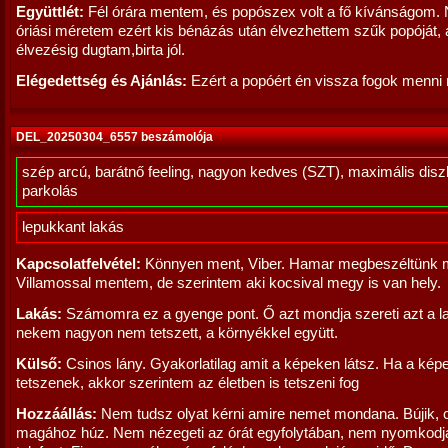
Együttlét:
Fél órára mentem, és popószex volt a fő kívánságom.
óriási méretem ezért kis bénázás után élvezhettem szűk popóját, 
élvezésig dugtam,birta jól.
Elégedettség és Ajánlás:
Ezért a popóért én vissza fogok menni
DEL_20250304_6557 beszámolója
szép arcú, barátnő feeling, nagyon kedves (SZT), maximális diszk
parkolás
lepukkant lakás
Kapcsolatfelvétel:
Könnyen ment, Viber. Hamar megbeszéltünk m
Villamossal mentem, de szerintem aki kocsival megy is van hely.
Lakás:
Számomra ez a gyenge pont. Ő azt mondja szereti azt a la
nekem nagyon nem tetszett, a környékkel együtt.
Külső:
Csinos lány. Gyakorlatilag amit a képeken látsz. Ha a kép
tetszenek, akkor szerintem az életben is tetszeni fog
Hozzáállás:
Nem tudsz olyat kérni amire nemet mondana. Bújik, 
magához húz. Nem nézegeti az órát egyfolytában, nem nyomkodj