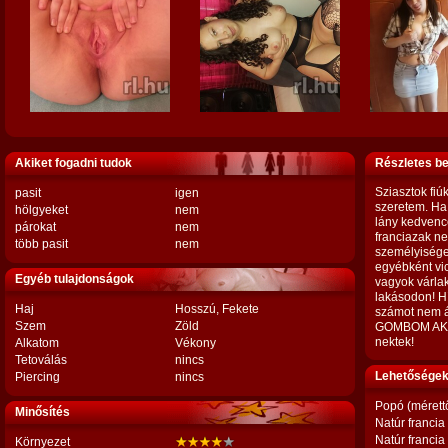
Akiket fogadni tudok
Részletes b
Sziasztok fiú
pasit
igen
szeretem. Ha
hölgyeket
nem
lány kedvenc
párokat
nem
franciazak ne
több pasit
nem
személyisége
egyébként vi
Egyéb tulajdonságok
vagyok várlak
lakásodon! Hí
Haj
Hosszú, Fekete
számot nem á
Szem
Zöld
GOMBOM AKK
nektek!
Alkatom
Vékony
Tetoválás
nincs
Lehetőségek,
Piercing
nincs
Popó (mérett
Minősítés
Natúr francia
Natúr francia
Környezet