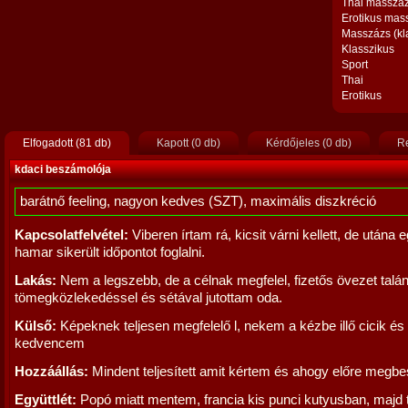
Thai masszá
Erotikus mas
Masszázs (kl
Klasszikus
Sport
Thai
Erotikus
Elfogadott (81 db)
Kapott (0 db)
Kérdőjeles (0 db)
Re
kdaci beszámolója
barátnő feeling, nagyon kedves (SZT), maximális diszkréció
Kapcsolatfelvétel:
Viberen írtam rá, kicsit várni kellett, de utána 
hamar sikerült időpontot foglalni.
Lakás:
Nem a legszebb, de a célnak megfelel, fizetős övezet talán
tömegközlekedéssel és sétával jutottam oda.
Külső:
Képeknek teljesen megfelelő l, nekem a kézbe illő cicik és
kedvencem
Hozzáállás:
Mindent teljesített amit kértem és ahogy előre megbe
Együttlét:
Popó miatt mentem, francia kis punci kutyusban, majd 