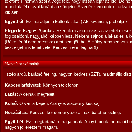
telefont. Finoman szól a vége felé, hogy lassan lejár az idő. De n
mondjuk fél órával korábban sürgetni. A végén sem dob ki, udvari
kikísér.
Együttlét:
Ez maradjon a kettőnk titka :) Aki kíváncsi, próbálja ki.
Elégedettség és Ajánlás:
Szerintem aki elolvassa az értékelése
fog csalódni, nagyjából képben lesz. Nekem sajnos a lakás és a 
(Béke tértől nem messze) ami nem jött be. A Hölgy rendben van,
beszélgetni is lehet vele. Kedves, nem flegma (!)
9Nova9 beszámolója
szép arcú, barátnő feeling, nagyon kedves (SZT), maximális disz
Kapcsolatfelvétel:
Könnyen telefonon.
Lakás:
A célnak megfelelt.
Külső:
Ő van a képen. Aranyos alacsony kiscsaj.
Hozzáállás:
Kedves, kezdeményezős. Ihazi barátnő feeling.
Együttlét:
Ezt megtartanám magamnak. Annyit tudok mondani h
nagyon jól éreztem magam.