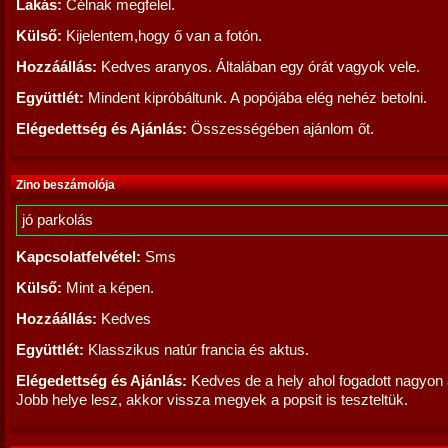
Lakás:
Célnak megfelel.
Külső:
Kijelentem,hogy ő van a fotón.
Hozzáállás:
Kedves aranyos. Általában egy órát vagyok vele.
Együttlét:
Mindent kipróbáltunk. A popójába elég nehéz betolni.
Elégedettség és Ajánlás:
Összességében ajánlom őt.
Zino beszámolója
jó parkolás
Kapcsolatfelvétel:
Sms
Külső:
Mint a képen.
Hozzáállás:
Kedves
Együttlét:
Klasszikus natúr francia és aktus.
Elégedettség és Ajánlás:
Kedves de a hely ahol fogadott nagyon al
Jobb helye lesz, akkor vissza megyek a popsit is teszteltük.