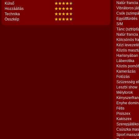
Natúr francia
Külső
Vibrátoros já
Hozzáállás
Csók (szimpá
Technika
Együttfürdés
Összkép
S/M
Tánc (sztriptí
Natúr francia
Kölcsönös fr
Kézi levezet
Közös maszt
Harisnyában
Láberotika
Közös pornóf
Kamerázás
Fotózás
Szüzesség el
Leszbi show
Mélytorok
Kényszerfran
Enyhe domin
Fétis
Pisiszex
Kakiszex
Szerepjátéko
Csúszka mas
Sport massz