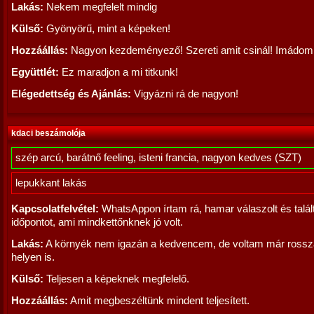
Lakás:
Nekem megfelelt mindig
Külső:
Gyönyörű, mint a képeken!
Hozzáállás:
Nagyon kezdeményező! Szereti amit csinál! Imádom
Együttlét:
Ez maradjon a mi titkunk!
Elégedettség és Ajánlás:
Vigyázni rá de nagyon!
kdaci beszámolója
szép arcú, barátnő feeling, isteni francia, nagyon kedves (SZT)
lepukkant lakás
Kapcsolatfelvétel:
WhatsAppon írtam rá, hamar válaszolt és talál
időpontot, ami mindkettőnknek jó volt.
Lakás:
A környék nem igazán a kedvencem, de voltam már ross
helyen is.
Külső:
Teljesen a képeknek megfelelő.
Hozzáállás:
Amit megbeszéltünk mindent teljesített.