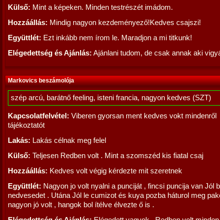
Külső:
Mint a képeken. Minden testrészét imádom.
Hozzáállás:
Mindig nagyon kezdeményező!Kedves csajszi!
Együttlét:
Ezt inkább nem írom le. Maradjon a mi titkunk!
Elégedettség és Ajánlás:
Ajánlani tudom, de csak annak aki vigyá
Markovics beszámolója
szép arcú, barátnő feeling, isteni francia, nagyon kedves (SZT)
Kapcsolatfelvétel:
Viberen gyorsan ment kedves vokt mindenről
tájékoztatót
Lakás:
Lakás célnak meg felel
Külső:
Teljesen Redben volt . Mint a szomszéd kis fiatal csaj
Hozzáállás:
Kedves volt végig kérdezte mit szeretnek
Együttlét:
Nagyon jo volt nyalni a punciját , fincsi puncija van Jól 
nedvesedet . Utána Jól le cumizot és kuya pozba háturol meg pak
nagyon jó volt , hangok bol ítélve élvezte ő is .