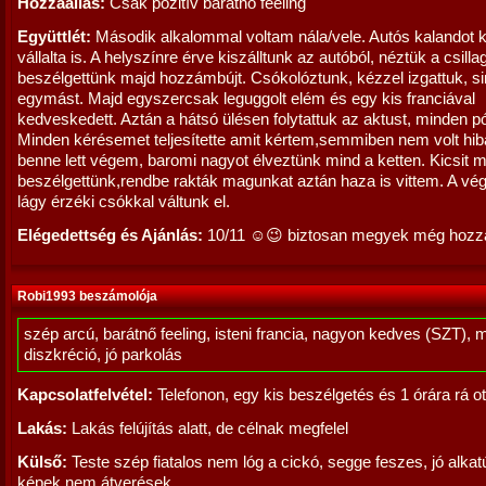
Hozzáállás:
Csak pozitív barátnő feeling
Együttlét:
Második alkalommal voltam nála/vele. Autós kalandot 
vállalta is. A helyszínre érve kiszálltunk az autóból, néztük a csilla
beszélgettünk majd hozzámbújt. Csókolóztunk, kézzel izgattuk, s
egymást. Majd egyszercsak leguggolt elém és egy kis franciával
kedveskedett. Aztán a hátsó ülésen folytattuk az aktust, minden p
Minden kérésemet teljesítette amit kértem,semmiben nem volt hi
benne lett végem, baromi nagyot élveztünk mind a ketten. Kicsit 
beszélgettünk,rendbe rakták magunkat aztán haza is vittem. A vé
lágy érzéki csókkal váltunk el.
Elégedettség és Ajánlás:
10/11 ☺️😉 biztosan megyek még hozz
Robi1993 beszámolója
szép arcú, barátnő feeling, isteni francia, nagyon kedves (SZT), 
diszkréció, jó parkolás
Kapcsolatfelvétel:
Telefonon, egy kis beszélgetés és 1 órára rá ot
Lakás:
Lakás felújítás alatt, de célnak megfelel
Külső:
Teste szép fiatalos nem lóg a cickó, segge feszes, jó alkatú
képek nem átverések.