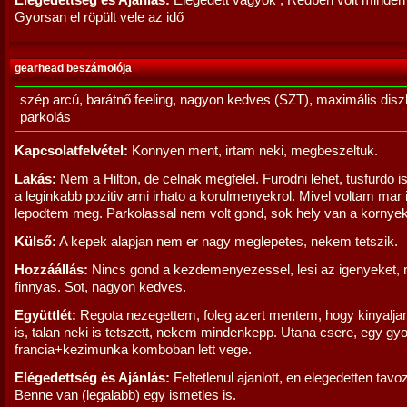
Elégedettség és Ajánlás:
Elégedett vagyok , Redben volt minden 
Gyorsan el röpült vele az idő
gearhead beszámolója
szép arcú, barátnő feeling, nagyon kedves (SZT), maximális diszk
parkolás
Kapcsolatfelvétel:
Konnyen ment, irtam neki, megbeszeltuk.
Lakás:
Nem a Hilton, de celnak megfelel. Furodni lehet, tusfurdo i
a leginkabb pozitiv ami irhato a korulmenyekrol. Mivel voltam mar 
lepodtem meg. Parkolassal nem volt gond, sok hely van a kornye
Külső:
A kepek alapjan nem er nagy meglepetes, nekem tetszik.
Hozzáállás:
Nincs gond a kezdemenyezessel, lesi az igenyeket,
finnyas. Sot, nagyon kedves.
Együttlét:
Regota nezegettem, foleg azert mentem, hogy kinyaljam
is, talan neki is tetszett, nekem mindenkepp. Utana csere, egy gy
francia+kezimunka komboban lett vege.
Elégedettség és Ajánlás:
Feltetlenul ajanlott, en elegedetten tavo
Benne van (legalabb) egy ismetles is.