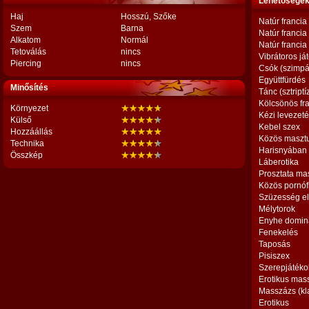
Lehetőségek,
Haj
Hosszú, Szőke
Natúr francia
Szem
Barna
Natúr francia
Alkatom
Normál
Natúr francia
Tetoválás
nincs
Vibrátoros já
Piercing
nincs
Csók (szimpá
Együttfürdés
Minősítés
Tánc (sztriptí
Kölcsönös fr
Környezet
Kézi levezet
Külső
Kebel szex
Hozzáállás
Közös maszt
Technika
Harisnyában
Összkép
Láberotika
Prosztata ma
Közös pornóf
Szüzesség el
Mélytorok
Enyhe domin
Fenekelés
Taposás
Pisiszex
Szerepjátéko
Erotikus mas
Masszázs (kl
Erotikus