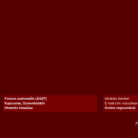
Fontos tudnivalók (ÁSZF)
Hirdetés felvétel
Kapcsolat, Üzenetküldés
E-mail cím: rosszlan
Hirdetés feladása
Online regisztráció
2