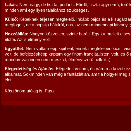
Lakás:
Nem nagy, de tiszta, pedáns. Fürdő, tiszta ágynemű, töröl
minden ami egy ilyen találkához szükséges.
Külső:
Képeknek teljesen megfelelő. Inkább bájos és a kisugárzá
megfogott, de a popsija hátulról, nos, az nem mindennapi látvány. ;
Hozzáállás:
Nagyon közvetlen, szinte baráti. Egy kv mellett elbe
előtte. Az is élmény volt
Együttlét:
Nem voltam épp kipihent, ennek megfelelően kicsit vis
volt, de befejezésképp kaptam egy finom franciát..isteni volt, és ő 
mondbmván innen nem mész el, élményszerű nélkül. :)
Elégedettség és Ajánlás:
Elégedett voltam, és várom a következ
alkalmat. Sokminden van még a fantáziátlan, amit a hölgyel meg 
élni.
Köszönöm utólag is. Pusz