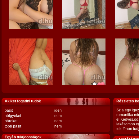
Akiket fogadni tudok
Részletes b
Szia egy iga
pasit
igen
romantika min
hölgyeket
nem
el.Kedves,oda
párokat
nem
lakásomon eg
több pasit
nem
telef9non tud
Egyéb tulajdonságok