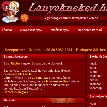
Főoldal
Budapesti lányok
Vidéki lányok
Részletes kereső
Szexpartner
Rubina
+36 20 / 982-1371
Budapest XIII. kerü
Bemutatkozásom
Elérhetősé
Szia,
Rubina
vagyok, és szexpartnert keresek!
hétfő:
kedd:
Személyesen a következő helyen tudunk találkozni:
szerda:
Budapest XIII. kerület
.
csütörtök:
Várom hívásod a
+36 20 / 982-1371
telefonszámon.
péntek:
Ha felhívsz, említsd meg, hogy a
lanyokneked.hu
-n találtál
szombat:
rám! A képek alatt tudod megnézni az adataimat és
vasárnap:
bemutatkozásom! Köszönöm.
Házhoz is megyek.
Személyes i
Méreteim
Nem