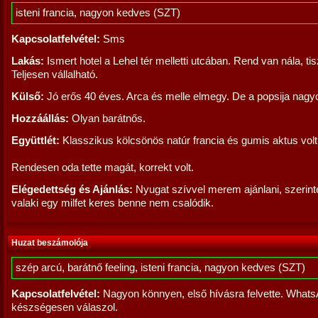
isteni francia, nagyon kedves (SZT)
Kapcsolatfelvétel:
Sms
Lakás:
Ismert hotel a Lehel tér melletti utcában. Rend van nála, ti
Teljesen vállalható.
Külső:
Jó erős 40 éves. Arca és melle elmegy. De a popsija nagyo
Hozzáállás:
Olyan barátnős.
Együttlét:
Klasszikus kölcsönös natúr francia és gumis aktus volt
Rendesen oda tette magát, korrekt volt.
Elégedettség és Ajánlás:
Nyugat szívvel merem ajánlani, szerin
valaki egy milfet keres benne nem csalódik.
Huzat beszámolója
szép arcú, barátnő feeling, isteni francia, nagyon kedves (SZT)
Kapcsolatfelvétel:
Nagyon könnyen, első hívásra felvette. What
készségesen válaszol.