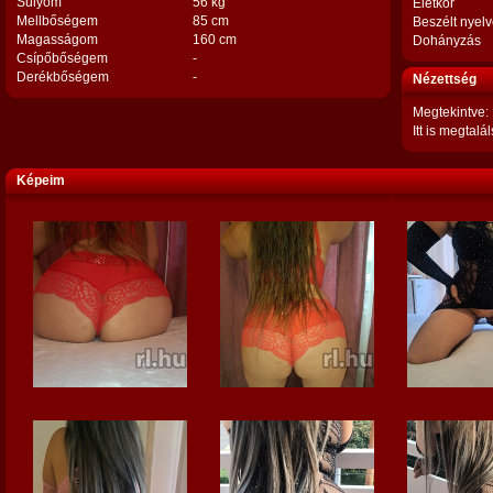
Súlyom
56 kg
Életkor
Mellbőségem
85 cm
Beszélt nyel
Magasságom
160 cm
Dohányzás
Csípőbőségem
-
Derékbőségem
-
Nézettség
Megtekintve:
Itt is megtalál
Képeim