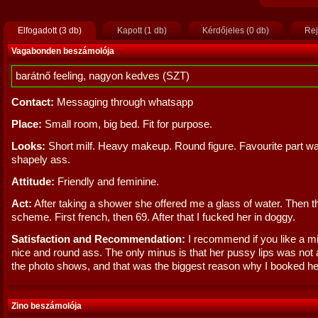
Elfogadott (3 db)
Kapott (1 db)
Kérdőjeles (0 db)
Rej
Vagabonden beszámolója
barátnő feeling, nagyon kedves (SZT)
Contact:
Messaging through whatsapp
Place:
Small room, big bed. Fit for purpose.
Looks:
Short milf. Heavy makeup. Round figure. Favourite part w
shapely ass.
Attitude:
Friendly and feminine.
Act:
After taking a shower she offered me a glass of water. Then t
scheme. First french, then 69. After that I fucked her in doggy.
Satisfaction and Recommendation:
I recommend if you like a mil
nice and round ass. The only minus is that her pussy lips was not 
the photo shows, and that was the biggest reason why I booked he
Zino beszámolója