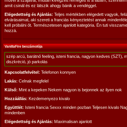
művel a szájával, miután kivégzett remegett is a lábam, szerintem 
amit csinál és ez látszik ahogy bánik a vendéggel.
Elégedettség és Ajánlás:
Teljes mértékben elégedett vagyok, felü
elvárásaimat, aki szereti a franciás kényeztetést annak mindenfél
kell próbálni őt. Természetesen ajanlott kategória. Én tuti vissz
hozzá.
VanillaFire beszámolója
szép arcú, barátnő feeling, isteni francia, nagyon kedves (SZT), 
diszkréció, jó parkolás
Kapcsolatfelvétel:
Telefonon konnyen
Lakás:
Celnak megfelel
Külső:
Mint a kepeken Nekem nagyon is bejonnek az ilyen nok
Hozzáállás:
Kezdemenyezo kivalo
Együttlét:
Isteni francia Sexxx minden pozban Teljesen kivalo Na
mindenben
Elégedettség és Ajánlás:
Maximalisan ajanlott