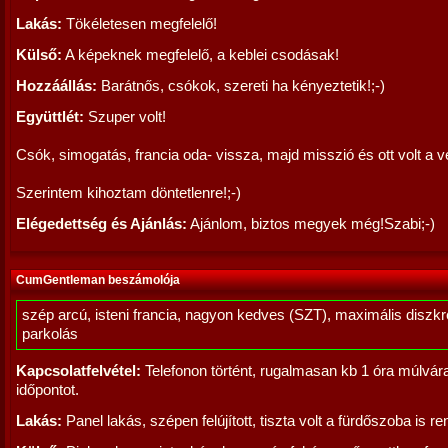
Lakás:
Tökéletesen megfelelő!
Külső:
A képeknek megfelelő, a keblei csodásak!
Hozzáállás:
Barátnős, csókok, szereti ha kényeztetik!;-)
Együttlét:
Szuper volt!
Csók, simogatás, francia oda- vissza, majd misszió és ott volt a v
Szerintem kihoztam döntetlenre!;-)
Elégedettség és Ajánlás:
Ajánlom, biztos megyek még!Szabi;-)
CumGentleman beszámolója
szép arcú, isteni francia, nagyon kedves (SZT), maximális diszkré
parkolás
Kapcsolatfelvétel:
Telefonon történt, rugalmasan kb 1 óra múlvá
időpontot.
Lakás:
Panel lakás, szépen felújított, tiszta volt a fürdőszoba is r