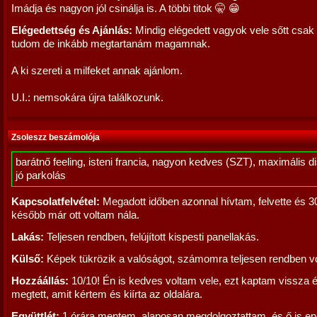
Imádja és nagyon jól csinálja is. A többi titok 🤫 😁
Elégedettség és Ajánlás:
Mindig elégedett vagyok vele sőtt csak 
tudom de inkább megtartanám magamnak.
A ki szereti a milfeket annak ajánlom.
U.I.: nemsokára újra találkozunk.
Zsoleszz beszámolója
barátnő feeling, isteni francia, nagyon kedves (SZT), maximális d
jó parkolás
Kapcsolatfelvétel:
Megadott időben azonnal hívtam, felvette és 3
később már ott voltam nála.
Lakás:
Teljesen rendben, felújított kispesti panellakás.
Külső:
Képek tükrözik a valóságot, számomra teljesen rendben vo
Hozzáállás:
10/10! Én is kedves voltam vele, ezt kaptam vissza 
megtett, amit kértem és kiírta az oldalára.
Együttlét:
1 órára mentem, alaposan megdolgoztattam, és ő is e