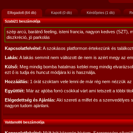
Elfogadott (64 db)
Kapott (0 db)
Kérdőjeles (1 db)
Re
Szabi21 beszámolója
szép arcú, barátnő feeling, isteni francia, nagyon kedves (SZT), 
diszkréció, jó parkolás
Kapcsolatfelvétel:
A szokásos platformon értekezünk és találkoz
Lakás:
A lakás semmit nem változott de nem is azért megy az em
Külső:
Meg mindig bomba hatalmas keblei meg mindig elvarázso
ezt ő is tudja és huncut módjára ki is használja.
Hozzáállás:
1 órát szoktam vele lenni de már rég nem nézzük az i
Együttlét:
Már az ajtóba forró csókkal várt ami tetszett a többi tito
Elégedettség és Ajánlás:
Aki szereti a milfet és a szenvedélyes 
nagyon tudom ajánlani.
Valdano86 beszámolója