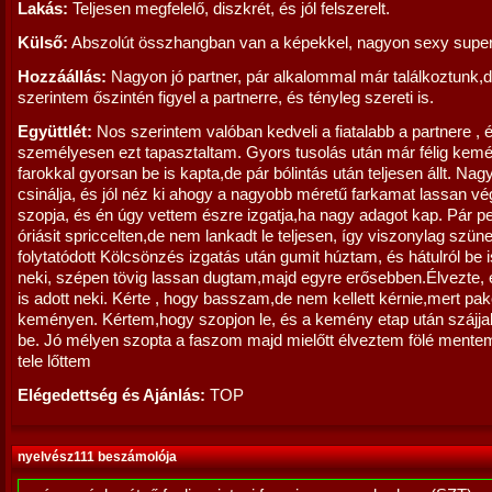
Lakás:
Teljesen megfelelő, diszkrét, és jól felszerelt.
Külső:
Abszolút összhangban van a képekkel, nagyon sexy super
Hozzáállás:
Nagyon jó partner, pár alkalommal már találkoztunk,
szerintem őszintén figyel a partnerre, és tényleg szereti is.
Együttlét:
Nos szerintem valóban kedveli a fiatalabb a partnere , 
személyesen ezt tapasztaltam. Gyors tusolás után már félig kem
farokkal gyorsan be is kapta,de pár bólintás után teljesen állt. Nagy
csinálja, és jól néz ki ahogy a nagyobb méretű farkamat lassan vé
szopja, és én úgy vettem észre izgatja,ha nagy adagot kap. Pár p
óriásit spriccelten,de nem lankadt le teljesen, így viszonylag szüne
folytatódott Kölcsönzés izgatás után gumit húztam, és hátulról be 
neki, szépen tövig lassan dugtam,majd egyre erősebben.Élvezte, 
is adott neki. Kérte , hogy basszam,de nem kellett kérnie,mert pa
keményen. Kértem,hogy szopjon le, és a kemény etap után szájjal
be. Jó mélyen szopta a faszom majd mielőtt élveztem fölé mentem
tele lőttem
Elégedettség és Ajánlás:
TOP
nyelvész111 beszámolója