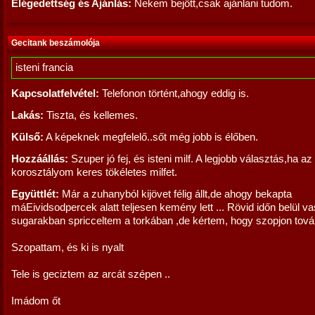
Elégedettség és Ajánlás:
Nekem bejött,csak ajánlani tudom.
Gecitank beszámolója
isteni francia
Kapcsolatfelvétel:
Telefonon történt,ahogy eddig is.
Lakás:
Tiszta, és kellemes.
Külső:
A képeknek megfelelő..sőt még jobb is élőben.
Hozzáállás:
Szuper jó fej, és isteni milf. A legjobb választás,ha az
korosztályom keres tökéletes milfet.
Együttlét:
Már a zuhanyból kijövet félig állt,de ahogy bekapta
máEividsodpercek alatt teljesen kemény lett ... Rövid időn belül v
sugarakban spricceltem a torkában ,de kértem, hogy szopjon továb
Szopattam, és ki is nyalt
Tele is geciztem az arcát szépen ..
Imádom őt