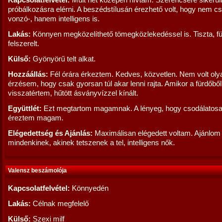
Kapcsolatfelvétel:
Múlt hét közepén hívtam. Szerencsére sikerült
próbálkozásra elérni. A beszédstílusán érezhető volt, hogy nem c
vonzó-, hanem intelligens is.
Lakás:
Könnyen megközelíthető tömegközlekedéssel is. Tiszta, für
felszerelt.
Külső:
Gyönyörű telt alkat.
Hozzáállás:
Fél órára érkeztem. Kedves, közvetlen. Nem volt oly
érzésem, hogy csak gyorsan túl akar lenni rajta. Amikor a fürdőből
visszatértem, hűtött ásványvízzel kínált.
Együttlét:
Ezt megtartom magamnak. A lényeg, hogy csodálatos
éreztem magam.
Elégedettség és Ajánlás:
Maximálisan elégedett voltam. Ajánlom
mindenkinek, akinek tetszenek a tel, intelligens nők.
Valensz beszámolója
Kapcsolatfelvétel:
Könnyedén
Lakás:
Célnak megfelelő
Külső:
Szexi milf