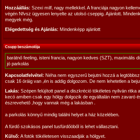
Hozzáállás:
Szexi milf, nagy mellekkel. A franciája nagyon kelleme
végén Nfvsz ügyesen lenyelte az utolsó cseppig. Ajánlott. Minden
megyek még.
Elégedettség és Ajánlás:
Mindenképp ajánlott
Csupp beszámolója
barátnő feeling, isteni francia, nagyon kedves (SZT), maximális d
jó parkolás
Kapcsolatfelvétel:
Néha nem egyszerű bejutni hozzá a legtöbbszö
csak 16 óráig van ,én is addig dolgozom. De nem lehetetlen a beju
Lakás:
Szépen felújított panel a diszkréció tökéletes nyilván ritka 
kecó amiben csak egy hölgy dolgozik de egyáltalán nem zavaró és
észrevehető ,hogy vannak még a lakásban .
a parkolás könnyű mindig találni helyet a ház közelében.
A fürdő szokásos panel tusfürdőöből is lehet vállasztani.
Külső:
A fotók tökéletesen visszaadják a hölgyet.