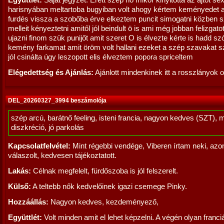
Együttlét:
Saját jegyzet: Érett szép nő mikor kinyitotta az ajtót sex
harisnyában meltartoba bugyiban volt ahogy kértem keményedet
furdés vissza a szobőba érve elkeztem puncit simogatni közben 
melleit kényeztetni amitől jól beindult ö is ami még jobban felizgat
ujazni finom szük punijőt amit szeret O is élvezte kérte is hadd sz
kemény farkamat amit öröm volt hallani ezeket a szép szavakat 
jól csinálta úgy leszopott elis élveztem popora spriceltem
Elégedettség és Ajánlás:
Ajánlott mindenkinek itt a rosszlányok o
DEL_20260327_3994 beszámolója
szép arcú, barátnő feeling, isteni francia, nagyon kedves (SZT), 
diszkréció, jó parkolás
Kapcsolatfelvétel:
Mint régebbi vendége, Viberen írtam neki, azo
válaszolt, kedvesen tájékoztatott.
Lakás:
Célnak megfelelt, fürdőszoba is jól felszerelt.
Külső:
A teltebb nők kedvelőinek igazi csemege Pinky.
Hozzáállás:
Nagyon kedves, kezdeményező,
Együttlét:
Volt minden amit el lehet képzelni. A végén olyan franc