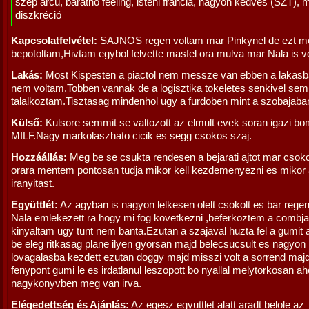
szép arcú, barátnő feeling, isteni francia, nagyon kedves (SZT), 
diszkréció
Kapcsolatfelvétel:
SAJNOS regen voltam mar Pinkynel de ezt m
bepotoltam,Hivtam egybol felvette masfel ora mulva mar Nala is v
Lakás:
Most Kispesten a piactol nem messze van ebben a lakas
nem voltam.Tobben vannak de a logisztika tokeletes senkivel sem
talalkoztam.Tisztasag mindenhol ugy a furdoben mint a szobajaba
Külső:
Kulsore semmit se valtozott az elmult evek soran igazi b
MILF.Nagy markolaszhato cicik es segg csokos szaj.
Hozzáállás:
Meg be se csukta rendesen a bejarati ajtot mar csokc
orara mentem pontosan tudja mikor kell kezdemenyezni es mikor 
iranyitast.
Együttlét:
Az agyban is nagyon lelkesen olelt csokolt es bar rege
Nala emlekezett ra hogy mi fog kovetkezni ,beferkoztem a combja
kinyaltam ugy tunt nem banta.Ezutan a szajaval huzta fel a gumit a
be eleg ritkasag plane ilyen gyorsan majd belecsucsult es nagyon 
lovagalasba kezdett ezutan doggy majd misszi volt a sorrend majd 
fenypont gumi le es irdatlanul leszopott bo nyallal melytorkosan a
nagykonyvben meg van irva.
Elégedettség és Ajánlás:
Az egesz egyuttlet alatt aradt belole az