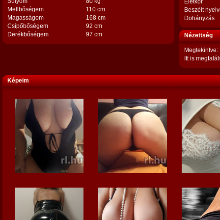
Súlyom
80 kg
Életkor
Mellbőségem
110 cm
Beszélt nyel
Magasságom
168 cm
Dohányzás
Csípőbőségem
92 cm
Derékbőségem
97 cm
Nézettség
Megtekintve:
Itt is megtalál
Képeim