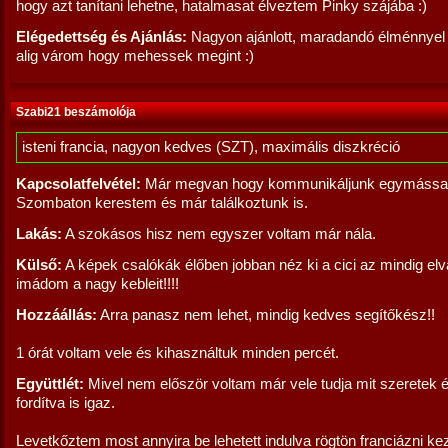
hogy azt tanítani lehetne, hatalmasat élveztem Pinky szájába :)
Elégedettség és Ajánlás:
Nagyon ajánlott, maradandó élménnyel
alig várom hogy mehessek megint :)
Szabi21 beszámolója
isteni francia, nagyon kedves (SZT), maximális diszkréció
Kapcsolatfelvétel:
Már megvan hogy kommunikáljunk egymással
Szombaton kerestem és már találkoztunk is.
Lakás:
A szokásos hisz nem egyszer voltam már nála.
Külső:
A képek csalókák élőben jobban néz ki a cici az mindig elv
imádom a nagy kebleit!!!!
Hozzáállás:
Arra panasz nem lehet, mindig kedves segítőkész!!
1 órát voltam vele és kihasználtuk minden percét.
Együttlét:
Mivel nem először voltam már vele tudja mit szeretek 
fordítva is igaz.
Levetkőztem most annyira be lehetett indulva rögtön franciázni ke