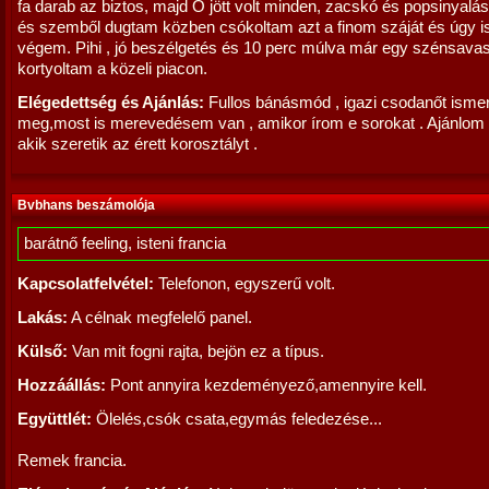
fa darab az biztos, majd Ő jött volt minden, zacskó és popsinyalás
és szemből dugtam közben csókoltam azt a finom száját és úgy is 
végem. Pihi , jó beszélgetés és 10 perc múlva már egy szénsavas 
kortyoltam a közeli piacon.
Elégedettség és Ajánlás:
Fullos bánásmód , igazi csodanőt isme
meg,most is merevedésem van , amikor írom e sorokat . Ajánlom
akik szeretik az érett korosztályt .
Bvbhans beszámolója
barátnő feeling, isteni francia
Kapcsolatfelvétel:
Telefonon, egyszerű volt.
Lakás:
A célnak megfelelő panel.
Külső:
Van mit fogni rajta, bejön ez a típus.
Hozzáállás:
Pont annyira kezdeményező,amennyire kell.
Együttlét:
Ölelés,csók csata,egymás feledezése...
Remek francia.