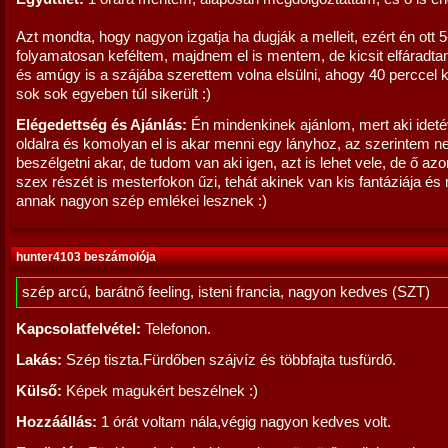
Azt mondta, hogy nagyon izgatja ha dugják a melleit, ezért én ott 5
folyamatosan keféltem, majdnem el is mentem, de kicsit elfáradt
és amúgy is a szájába szerettem volna elsülni, ahogy 40 perccel
sok sok egyeben túl sikerült :)
Elégedettség és Ajánlás:
Én mindenkinek ajánlom, mert aki idet
oldalra és komolyan el is akar menni egy lányhoz, az szerintem 
beszélgetni akar, de tudom van aki igen, azt is lehet vele, de ő azon
szex részét is mesterfokon űzi, tehát akinek van kis fantáziája és 
annak nagyon szép emlékei lesznek :)
hunter4103 beszámolója
szép arcú, barátnő feeling, isteni francia, nagyon kedves (SZT)
Kapcsolatfelvétel:
Telefonon.
Lakás:
Szép tiszta.Fürdőben szájvíz és többfajta tusfürdő.
Külső:
Képek magukért beszélnek :)
Hozzáállás:
1 órát voltam nála,végig nagyon kedves volt.