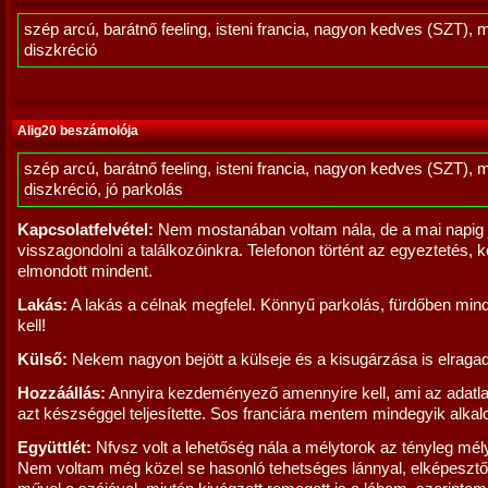
szép arcú, barátnő feeling, isteni francia, nagyon kedves (SZT), 
diszkréció
Alig20 beszámolója
szép arcú, barátnő feeling, isteni francia, nagyon kedves (SZT), 
diszkréció, jó parkolás
Kapcsolatfelvétel:
Nem mostanában voltam nála, de a mai napig 
visszagondolni a találkozóinkra. Telefonon történt az egyeztetés, k
elmondott mindent.
Lakás:
A lakás a célnak megfelel. Könnyű parkolás, fürdőben min
kell!
Külső:
Nekem nagyon bejött a külseje és a kisugárzása is elraga
Hozzáállás:
Annyira kezdeményező amennyire kell, ami az adatla
azt készséggel teljesítette. Sos franciára mentem mindegyik alka
Együttlét:
Nfvsz volt a lehetőség nála a mélytorok az tényleg mél
Nem voltam még közel se hasonló tehetséges lánnyal, elképesztő