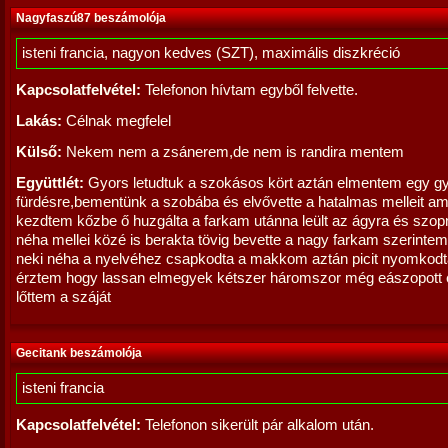
Nagyfaszú87 beszámolója
isteni francia, nagyon kedves (SZT), maximális diszkréció
Kapcsolatfelvétel:
Telefonon hívtam egyből felvette.
Lakás:
Célnak megfelel
Külső:
Nekem nem a zsánerem,de nem is randira mentem
Együttlét:
Gyors letudtuk a szokásos kört aztán elmentem egy g
fürdésre,bementünk a szobába és elvővette a hatalmas melleit am
kezdtem kőzbe ő huzgálta a farkam utánna leült az ágyra és szopn
néha mellei közé is berakta tövig bevette a nagy farkam szerintem 
neki néha a nyelvéhez csapkodta a makkom aztán picit nyomkodt
érztem hogy lassan elmegyek kétszer háromszor még eászopott é
lőttem a száját
Gecitank beszámolója
isteni francia
Kapcsolatfelvétel:
Telefonon sikerült pár alkalom után.