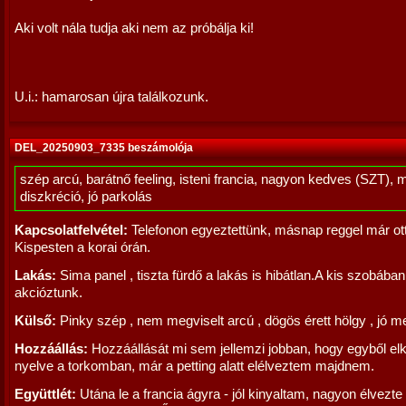
Aki volt nála tudja aki nem az próbálja ki!
U.i.: hamarosan újra találkozunk.
DEL_20250903_7335 beszámolója
szép arcú, barátnő feeling, isteni francia, nagyon kedves (SZT), 
diszkréció, jó parkolás
Kapcsolatfelvétel:
Telefonon egyeztettünk, másnap reggel már ott
Kispesten a korai órán.
Lakás:
Sima panel , tiszta fürdő a lakás is hibátlan.A kis szobában
akcióztunk.
Külső:
Pinky szép , nem megviselt arcú , dögös érett hölgy , jó me
Hozzáállás:
Hozzáállását mi sem jellemzi jobban, hogy egyből elk
nyelve a torkomban, már a petting alatt elélveztem majdnem.
Együttlét:
Utána le a francia ágyra - jól kinyaltam, nagyon élvezte