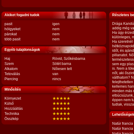
Akiket fogadni tudok
Részletes b
Drága Kandúr
pasit
igen
addig még van
hölgyeket
nem
Ha úgy érzed
párokat
nem
különleges, m
több pasit
nem
Ha szeretnél 
hétköznapokbó
Egyéb tulajdonságok
időt, és ajá
pillanatot. Nő
Haj
Rövid, Szőkésbarna
természetess
Szem
Sötét barna
sem egy plasz
is. Nem a tö
Alkatom
Nőiesen telt
nőt, aki őszi
Tetoválás
van
válthatom? Ná
Piercing
nincs
felejthetetlen
kellemes hang
Minősítés
minden más m
elbúcsúzunk,
Környezet
éppen nem tud
Külső
tudlak, vissza
Hozzáállás
Technika
Lehetőségek,
Összkép
Natúr francia
Natúr francia
Natúr francia