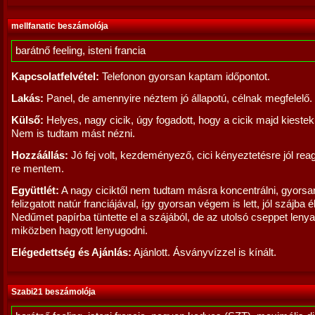
mellfanatic beszámolója
barátnő feeling, isteni francia
Kapcsolatfelvétel:
Telefonon gyorsan kaptam időpontot.
Lakás:
Panel, de amennyire néztem jó állapotú, célnak megfelelő.
Külső:
Helyes, nagy cicik, úgy fogadott, hogy a cicik majd kiestek 
Nem is tudtam mást nézni.
Hozzáállás:
Jó fej volt, kezdeményező, cici kényeztetésre jól rea
re mentem.
Együttlét:
A nagy ciciktől nem tudtam másra koncentrálni, gyorsa
felizgatott natúr franciájával, így gyorsan végem is lett, jól szájba 
Nedűmet papírba tüntette el a szájából, de az utolsó cseppet lenya
miközben hagyott lenyugodni.
Elégedettség és Ajánlás:
Ajánlott. Ásványvízzel is kínált.
Szabi21 beszámolója