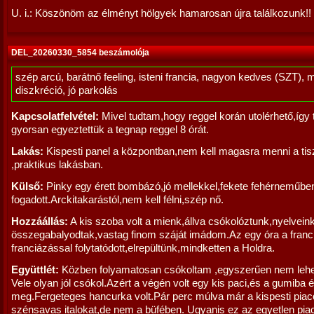
U. i.: Köszönöm az élményt hölgyek hamarosan újra találkozunk!!
DEL_20260330_5854 beszámolója
szép arcú, barátnő feeling, isteni francia, nagyon kedves (SZT), 
diszkréció, jó parkolás
Kapcsolatfelvétel:
Mivel tudtam,hogy reggel korán utolérhető,így 
gyorsan egyeztettük a tegnap reggel 8 órát.
Lakás:
Kispesti panel a központban,nem kell magasra menni a tis
,praktikus lakásban.
Külső:
Pinky egy érett bombázó,jó mellekkel,fekete fehérneműbe
fogadott.Arckitakarástól,nem kell félni,szép nő.
Hozzáállás:
A kis szoba volt a mienk,állva csókolóztunk,nyelvein
összegabalyodtak,vastag finom száját imádom.Az egy óra a franc
franciázással folytatódott,elrepültünk,mindketten a Holdra.
Együttlét:
Közben folyamatosan csókoltam ,egyszerűen nem lehet
Vele olyan jól csókol.Azért a végén volt egy kis paci,és a gumiba
meg.Fergeteges hancurka volt.Pár perc múlva már a kispesti piac
szénsavas italokat,de nem a büfében. Ugyanis ez az egyetlen pia