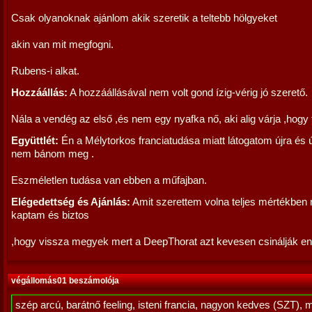
Csak olyanoknak ajánlom akik szeretik a teltebb hölgyeket
akin van mit megfogni.
Rubens-i alkat.
Hozzáállás:
A hozzáállásával nem volt gond ízig-vérig jó szerető.
Nála a vendég az első ,és nem egy nyafka nő, aki alig várja ,hogy
Együttlét:
Én a Mélytorkos franciatudása miatt látogatom újra és ú
nem bánom meg .
Eszméletlen tudása van ebben a műfajban.
Elégedettség és Ajánlás:
Amit szerettem volna teljes mértékben 
kaptam és biztos
,hogy vissza megyek mert a DeepThorat azt kevesen csinálják enny
végállomás01 beszámolója
szép arcú, barátnő feeling, isteni francia, nagyon kedves (SZT), 