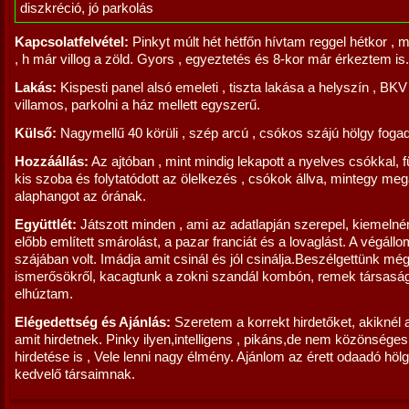
diszkréció, jó parkolás
Kapcsolatfelvétel:
Pinkyt múlt hét hétfőn hívtam reggel hétkor , m
, h már villog a zöld. Gyors , egyeztetés és 8-kor már érkeztem is.
Lakás:
Kispesti panel alsó emeleti , tiszta lakása a helyszín , BKV
villamos, parkolni a ház mellett egyszerű.
Külső:
Nagymellű 40 körüli , szép arcú , csókos szájú hölgy fogad
Hozzáállás:
Az ajtóban , mint mindig lekapott a nyelves csókkal, 
kis szoba és folytatódott az ölelkezés , csókok állva, mintegy me
alaphangot az órának.
Együttlét:
Játszott minden , ami az adatlapján szerepel, kiemeln
előbb említett smárolást, a pazar franciát és a lovaglást. A végáll
szájában volt. Imádja amit csinál és jól csinálja.Beszélgettünk mé
ismerősökről, kacagtunk a zokni szandál kombón, remek társasá
elhúztam.
Elégedettség és Ajánlás:
Szeretem a korrekt hirdetőket, akiknél 
amit hirdetnek. Pinky ilyen,intelligens , pikáns,de nem közönséges
hirdetése is , Vele lenni nagy élmény. Ajánlom az érett odaadó höl
kedvelő társaimnak.