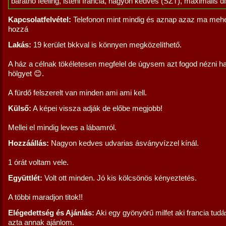
barátnő feeling, isteni francia, nagyon kedves (SZT), maximális d
Kapcsolatfelvétel:
Telefonon mint mindig és aznap azaz ma mehe
hozzá
Lakás:
19 kerület bkkval is könnyen megközelíthető.
A ház a célnak tökéletesen megfelel de úgysem azt fogod nézni 
hölgyet 😊.
A fürdő felszerelt van minden ami ami kell.
Külső:
A képei vissza adják de előbe megjobb!
Mellei el mindig leves a lábamról.
Hozzáállás:
Nagyon kedves udvarias ásványvízzel kínál.
1 órát voltam vele.
Együttlét:
Volt ott minden. Jó kis kölcsönös kényeztetés.
A többi maradjon titok!!
Elégedettség és Ajánlás:
Aki egy gyönyörű milfet aki francia tudá
azta annak ajánlom.