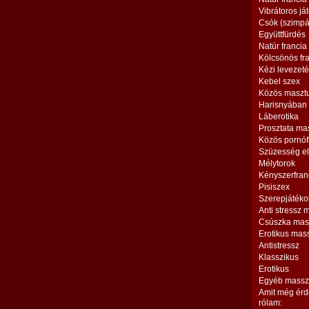
Vibrátoros já
Csók (szimpá
Együttfürdés
Natúr francia
Kölcsönös fr
Kézi levezet
Kebel szex
Közös maszt
Harisnyában
Láberotika
Prosztata ma
Közös pornóf
Szüzesség el
Mélytorok
Kényszerfran
Pisiszex
Szerepjátéko
Anti stressz
Csúszka mas
Erotikus mas
Antistressz
Klasszikus
Erotikus
Egyéb massz
Amit még érd
rólam: