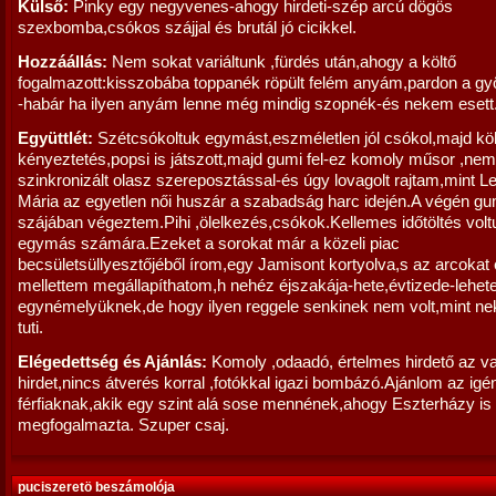
Külső:
Pinky egy negyvenes-ahogy hirdeti-szép arcú dögös
szexbomba,csókos szájjal és brutál jó cicikkel.
Hozzáállás:
Nem sokat variáltunk ,fürdés után,ahogy a költő
fogalmazott:kisszobába toppanék röpült felém anyám,pardon a g
-habár ha ilyen anyám lenne még mindig szopnék-és nekem esett
Együttlét:
Szétcsókoltuk egymást,eszméletlen jól csókol,majd kö
kényeztetés,popsi is játszott,majd gumi fel-ez komoly műsor ,nem
szinkronizált olasz szereposztással-és úgy lovagolt rajtam,mint L
Mária az egyetlen női huszár a szabadság harc idején.A végén gum
szájában végeztem.Pihi ,ölelkezés,csókok.Kellemes időtöltés volt
egymás számára.Ezeket a sorokat már a közeli piac
becsületsüllyesztőjéből írom,egy Jamisont kortyolva,s az arcokat
mellettem megállapíthatom,h nehéz éjszakája-hete,évtizede-lehete
egynémelyüknek,de hogy ilyen reggele senkinek nem volt,mint n
tuti.
Elégedettség és Ajánlás:
Komoly ,odaadó, értelmes hirdető az v
hirdet,nincs átverés korral ,fotókkal igazi bombázó.Ajánlom az ig
férfiaknak,akik egy szint alá sose mennének,ahogy Eszterházy is
megfogalmazta. Szuper csaj.
puciszeretö beszámolója