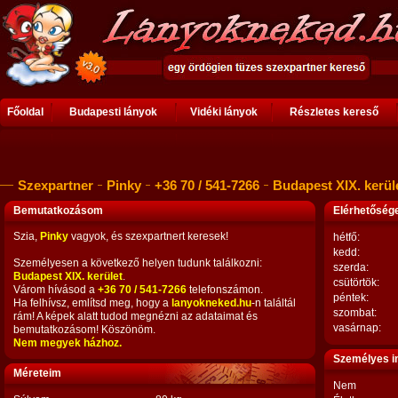
Főoldal
Budapesti lányok
Vidéki lányok
Részletes kereső
Szexpartner
Pinky
+36 70 / 541-7266
Budapest XIX. kerül
Bemutatkozásom
Elérhetősé
Szia,
Pinky
vagyok, és szexpartnert keresek!
hétfő:
kedd:
Személyesen a következő helyen tudunk találkozni:
szerda:
Budapest XIX. kerület
.
csütörtök:
Várom hívásod a
+36 70 / 541-7266
telefonszámon.
péntek:
Ha felhívsz, említsd meg, hogy a
lanyokneked.hu
-n találtál
szombat:
rám! A képek alatt tudod megnézni az adataimat és
vasárnap:
bemutatkozásom! Köszönöm.
Nem megyek házhoz.
Személyes i
Méreteim
Nem