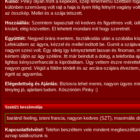
Külső:
Pinky olyan mint a képeken, szép fehérnemű szettben foga
különben szemüveg volt rajt a haja is ilyen félig felnyírt vagány volt
az összkép. Mellei és a szája tetszett.
Hozzáállás:
Szerintem tapasztalt nő kedves és figyelmes volt, üdí
kívánt, elég közvetlen. El lehetett mondani mit hogy szeretnél.
Együttlét:
Negyed órára mentem, tisztálkodás után a szobába kís
Lefeküdtem az ágyra, kézzel és mellel indított be. Gumit a szájával
nagyon szexi volt. Egy ideig így kényeztetett lassan és finoman, 
kértem üljön az ágy szélére. Itt már beindult a dolog, a telefonba aj
lightos kényszerfranciát is kipróbáltam. Úgy vettem észre mérette
nagyon gond. Végül a földre térdelt és az arcára-szájára élveztem,
égett az agyamba.
Elégedettség és Ajánlás:
Biztosra lehet menni, nagyon ügyes mi
tényleg jó, ajánlani tudom. Köszönöm Pinky :)
Szabi21 beszámolója
barátnő feeling, isteni francia, nagyon kedves (SZT), maximális d
Kapcsolatfelvétel:
Telefon beszéltem vele mindent megbeszéltün
aznap találkoztunk is