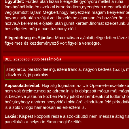
Együttlét:
Fürdés után lazán kiengedte gyönyörű melleit a ruha
fogságából.Míg én azokkal ismerkedtem,gyengéden megcsókolt 
végigsímitott rajtam.Megkért,hogy helyezzem magam kényelemb
ágyon,csók után szájjal vett kezelésbe,alaposan és hozzáértőn i
hozva.A kellemes előjáték után gumit kértem,finomat szexeltünk,u
beszélgetés még a búcsúzuhany előtt.
Elégedettség és Ajánlás:
Maximálisan ajánlott,elégedetten távoz
figyelmes és kezdeményező volt,figyel a vendégre.
DEL_20250903_7335 beszámolója
szép arcú, barátnő feeling, isteni francia, nagyon kedves (SZT), 
diszkréció, jó parkolás
Kapcsolatfelvétel:
Hajnalig fogadtam az US Openre-tenisz-lefek
nem volt értelme,meg az adrenalin is is dolgozott még,a máj mág
is beszélve ,szauna közben Pinky jutott eszembe,akiről tudtam,h
beér,úgyhogy a város hegyvidéki oldaláról elindultam felé pirkadatk
is a zöld villogó hamarosan és érkeztem is.
Lakás:
Kispest központi része a szökőkúttól nem messze átlag ti
panellakás a helyszín.Sima megközelítés.