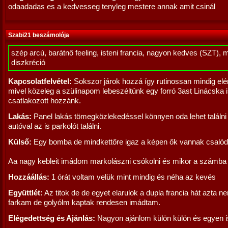
odaadadas es a kedvesseg tenyleg mestere annak amit csinál
Szabi21 beszámolója
szép arcú, barátnő feeling, isteni francia, nagyon kedves (SZT), 
diszkréció
Kapcsolatfelvétel:
Sokszor járok hozzá így rutinossan mindig elé
mivel közeleg a szülinapom lebeszéltünk egy forró 3ast Linácska 
csatlakozott hozzánk.
Lakás:
Panel lakás tömegközlekedéssel könnyen oda lehet találni 
autóval az is parkolót találni.
Külső:
Egy bomba de mindkettőre igaz a képen ők vannak csalódá
Aa nagy kebleit imádom markolászni csókolni és mikor a számba
Hozzáállás:
1 órát voltam velük mint mindig és néha az kevés
Együttlét:
Az titok de de egyet elarulok a dupla francia hát azta 
farkam de golyólm kaptak rendesen imádtam.
Elégedettség és Ajánlás:
Nagyon ajánlom külön külön és egyen i