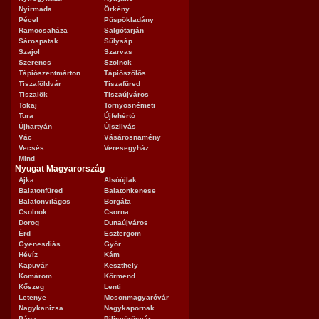
Nyírmada
Örkény
Pécel
Püspökladány
Ramocsaháza
Salgótarján
Sárospatak
Sülysáp
Szajol
Szarvas
Szerencs
Szolnok
Tápiószentmárton
Tápiószőlős
Tiszaföldvár
Tiszafüred
Tiszalök
Tiszaújváros
Tokaj
Tornyosnémeti
Tura
Újfehértó
Újhartyán
Újszilvás
Vác
Vásárosnamény
Vecsés
Veresegyház
Mind
Nyugat Magyarország
Ajka
Alsóújlak
Balatonfüred
Balatonkenese
Balatonvilágos
Borgáta
Csolnok
Csorna
Dorog
Dunaújváros
Érd
Esztergom
Gyenesdiás
Győr
Hévíz
Kám
Kapuvár
Keszthely
Komárom
Körmend
Kőszeg
Lenti
Letenye
Mosonmagyaróvár
Nagykanizsa
Nagykapornak
Pápa
Pilisvörösvár