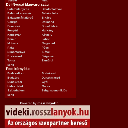
Vésztő
Mind
Dél-Nyugat Magyarország
Balatonfenyves
Balatonföldvár
Balatonkeresztúr
Balatonlelle
Balatonmáriafürdő
Bikács
Csurgó
Dalmand
Dombóvár
Dunaföldvár
Fonyód
Harkány
Kaposvár
Kéthely
Komló
Lábod
Mohács
Nagyatád
Paks
Pécs
Simontornya
Siófok
Szekszárd
Szigetvár
Tolna
Zamárdi
Mind
Pest környéke
Budakalász
Budakeszi
Budaörs
Dunaharaszti
Dunakeszi
Gyál
Halásztelek
Monor
Szigethalom
Szigetszentmiklós
Mind
Powered by
rosszlanyok.hu