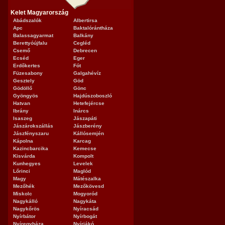
Kelet Magyarország
Abádszalók
Albertirsa
Apc
Baktalórántháza
Balassagyarmat
Balkány
Berettyóújfalu
Cegléd
Csemő
Debrecen
Ecséd
Eger
Erdőkertes
Fót
Füzesabony
Galgahévíz
Gesztely
Göd
Gödöllő
Gönc
Gyöngyös
Hajdúszoboszló
Hatvan
Hetefejércse
Ibrány
Inárcs
Isaszeg
Jászapáti
Jászárokszállás
Jászberény
Jászfényszaru
Kállósemjén
Kápolna
Karcag
Kazincbarcika
Kemecse
Kisvárda
Kompolt
Kunhegyes
Levelek
Lőrinci
Maglód
Magy
Mátészalka
Mezőhék
Mezőkövesd
Miskolc
Mogyoród
Nagykálló
Nagykáta
Nagykőrös
Nyíracsád
Nyírbátor
Nyírbogát
Nyíregyháza
Nyírjákó