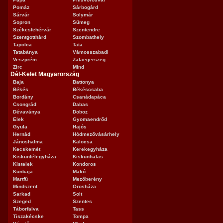
Pomáz
Sárbogárd
Sárvár
Solymár
Sopron
Sümeg
Székesfehérvár
Szentendre
Szentgotthárd
Szombathely
Tapolca
Tata
Tatabánya
Vámosszabadi
Veszprém
Zalaegerszeg
Zirc
Mind
Dél-Kelet Magyarország
Baja
Battonya
Békés
Békéscsaba
Bordány
Csanádapáca
Csongrád
Dabas
Dévaványa
Doboz
Elek
Gyomaendrőd
Gyula
Hajós
Hernád
Hódmezővásárhely
Jánoshalma
Kalocsa
Kecskemét
Kerekegyháza
Kiskunfélegyháza
Kiskunhalas
Kistelek
Kondoros
Kunbaja
Makó
Martfű
Mezőberény
Mindszent
Orosháza
Sarkad
Solt
Szeged
Szentes
Táborfalva
Tass
Tiszakécske
Tompa