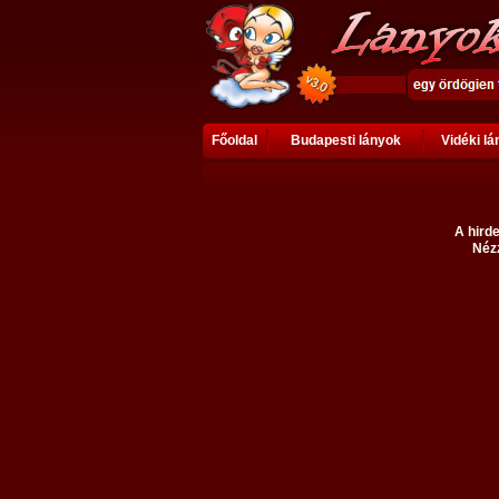
Főoldal
Budapesti lányok
Vidéki l
A hirde
Nézz