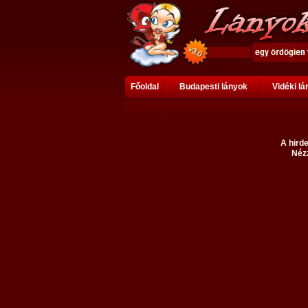
Főoldal
Budapesti lányok
Vidéki l
A hirde
Nézz