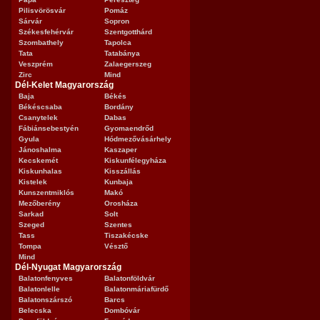
Pilisvörösvár
Pomáz
Sárvár
Sopron
Székesfehérvár
Szentgotthárd
Szombathely
Tapolca
Tata
Tatabánya
Veszprém
Zalaegerszeg
Zirc
Mind
Dél-Kelet Magyarország
Baja
Békés
Békéscsaba
Bordány
Csanytelek
Dabas
Fábiánsebestyén
Gyomaendrőd
Gyula
Hódmezővásárhely
Jánoshalma
Kaszaper
Kecskemét
Kiskunfélegyháza
Kiskunhalas
Kisszállás
Kistelek
Kunbaja
Kunszentmiklós
Makó
Mezőberény
Orosháza
Sarkad
Solt
Szeged
Szentes
Tass
Tiszakécske
Tompa
Vésztő
Mind
Dél-Nyugat Magyarország
Balatonfenyves
Balatonföldvár
Balatonlelle
Balatonmáriafürdő
Balatonszárszó
Barcs
Belecska
Dombóvár