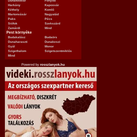
Dunaföldvár
Fonyód
Harkány
Kaposvár
Kéthely
Komló
Martonvásár
Nagyatád
Paks
Pécs
Siófok
Szekszárd
Zamárdi
Mind
Pest környéke
Budakalász
Budaörs
Dunaharaszti
Dunakeszi
Gyál
Monor
Szigethalom
Szigetszentmiklós
Mind
Powered by
rosszlanyok.hu