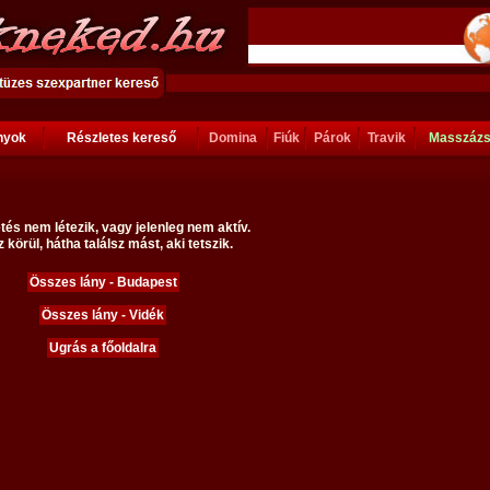
ányok
Részletes kereső
Domina
Fiúk
Párok
Travik
Masszáz
tés nem létezik, vagy jelenleg nem aktív.
 körül, hátha találsz mást, aki tetszik.
Összes lány - Budapest
Összes lány - Vidék
Ugrás a főoldalra