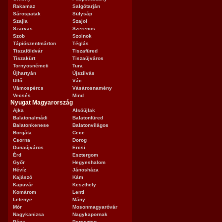
Rakamaz
Salgótarján
Sárospatak
Sülysáp
Szajla
Szajol
Szarvas
Szerencs
Szob
Szolnok
Tápiószentmárton
Téglás
Tiszaföldvár
Tiszafüred
Tiszakürt
Tiszaújváros
Tornyosnémeti
Tura
Újhartyán
Újszilvás
Üllő
Vác
Vámospércs
Vásárosnamény
Vecsés
Mind
Nyugat Magyarország
Ajka
Alsóújlak
Balatonalmádi
Balatonfüred
Balatonkenese
Balatonvilágos
Borgáta
Cece
Csorna
Dorog
Dunaújváros
Ercsi
Érd
Esztergom
Győr
Hegyeshalom
Hévíz
Jánosháza
Kajászó
Kám
Kapuvár
Keszthely
Komárom
Lenti
Letenye
Mány
Mór
Mosonmagyaróvár
Nagykanizsa
Nagykapornak
Pápa
Pereszteg