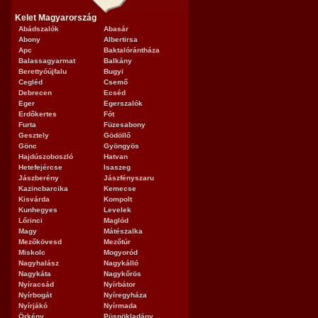
Kelet Magyarország
Abádszalók
Abasár
Abony
Albertirsa
Apc
Baktalórántháza
Balassagyarmat
Balkány
Berettyóújfalu
Bugyi
Cegléd
Csemő
Debrecen
Ecséd
Eger
Egerszalók
Erdőkertes
Fót
Furta
Füzesabony
Gesztely
Gödöllő
Gönc
Gyöngyös
Hajdúszoboszló
Hatvan
Hetefejércse
Isaszeg
Jászberény
Jászfényszaru
Kazincbarcika
Kemecse
Kisvárda
Kompolt
Kunhegyes
Levelek
Lőrinci
Maglód
Magy
Mátészalka
Mezőkövesd
Mezőtúr
Miskolc
Mogyoród
Nagyhalász
Nagykálló
Nagykáta
Nagykőrös
Nyíracsád
Nyírbátor
Nyírbogát
Nyíregyháza
Nyírjákó
Nyírmada
Örkény
Püspökladány